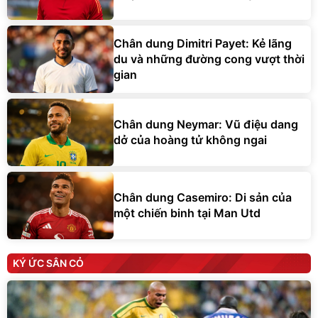
Chân dung Dimitri Payet: Kẻ lãng
du và những đường cong vượt thời
gian
Chân dung Neymar: Vũ điệu dang
dở của hoàng tử không ngai
Chân dung Casemiro: Di sản của
một chiến binh tại Man Utd
KÝ ỨC SÂN CỎ