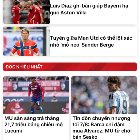
Luis Diaz ghi bàn giúp Bayern hạ
gục Aston Villa
Tuyến giữa Man Utd có thể lột xác
nhờ 'mỏ neo' Sander Berge
ĐỌC NHIỀU NHẤT
MU sẵn sàng trả thẳng
Tin đồn chuyển nhượng
21,7 triệu bảng chiêu mộ
tối 7/8: Barca chi đậm
Lucumi
mua Alvarez; MU từ chối
bán Sesko