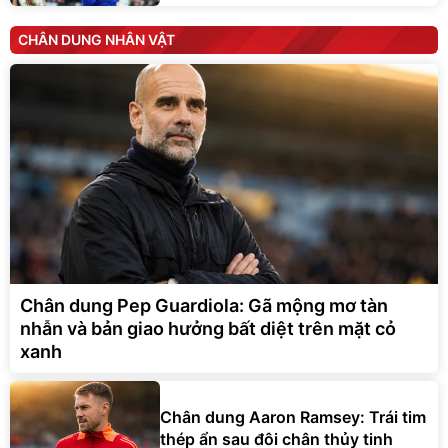
CHÂN DUNG NHÂN VẬT
Chân dung Pep Guardiola: Gã mộng mơ tàn
nhẫn và bản giao hưởng bất diệt trên mặt cỏ
xanh
Chân dung Aaron Ramsey: Trái tim
thép ẩn sau đôi chân thủy tinh