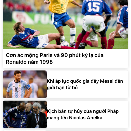
Cơn ác mộng Paris và 90 phút kỳ lạ của
Ronaldo năm 1998
Khi áp lực quốc gia đẩy Messi đến
giới hạn từ bỏ
Kịch bản tự hủy của người Pháp
mang tên Nicolas Anelka