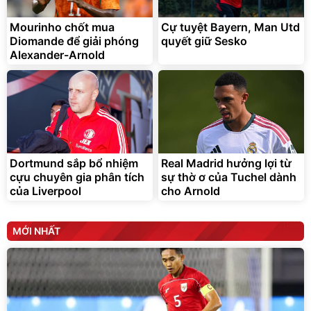
trong di chuyển
295.000
Mourinho chốt mua
Cự tuyệt Bayern, Man Utd
đ
Diomande để giải phóng
quyết giữ Sesko
Đã bán nhiều
Alexander-Arnold
Dortmund sắp bổ nhiệm
Real Madrid hưởng lợi từ
cựu chuyên gia phân tích
sự thờ ơ của Tuchel dành
của Liverpool
cho Arnold
MỚI NHẤT