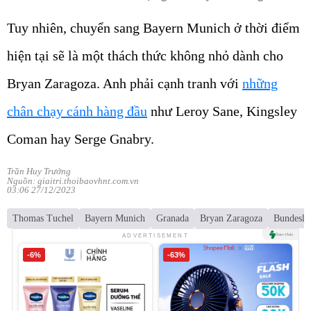
Tuy nhiên, chuyển sang Bayern Munich ở thời điểm
hiện tại sẽ là một thách thức không nhỏ dành cho
Bryan Zaragoza. Anh phải cạnh tranh với
những
chân chạy cánh hàng đầu
như Leroy Sane, Kingsley
Coman hay Serge Gnabry.
Trần Huy Trưởng
Nguồn: giaitri.thoibaovhnt.com.vn
03:06 27/12/2023
Thomas Tuchel
Bayern Munich
Granada
Bryan Zaragoza
Bundesli
ADVERTISEMENT
-6%
-63%