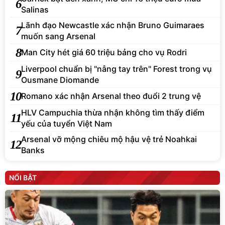
6
Salinas
Lãnh đạo Newcastle xác nhận Bruno Guimaraes
7
muốn sang Arsenal
8
Man City hét giá 60 triệu bảng cho vụ Rodri
Liverpool chuẩn bị "nẫng tay trên" Forest trong vụ
9
Ousmane Diomande
10
Romano xác nhận Arsenal theo đuổi 2 trung vệ
HLV Campuchia thừa nhận không tìm thấy điểm
11
yếu của tuyển Việt Nam
Arsenal vỡ mộng chiêu mộ hậu vệ trẻ Noahkai
12
Banks
NỔI BẬT