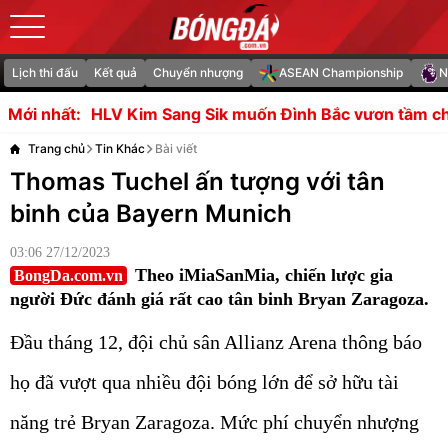
Lịch thi đấu
Kết quả
Chuyển nhượng
ASEAN Championship
N
Sang Sik muốn Đình Bắc vươn tầm châu Á
HLV Campuchia
Mới nhất:
Trang chủ
Tin Khác
Bài viết
Thomas Tuchel ấn tượng với tân
binh của Bayern Munich
03:06 27/12/2023
Theo iMiaSanMia, chiến lược gia
BongDa.com.vn
người Đức đánh giá rất cao tân binh Bryan Zaragoza.
Đầu tháng 12, đội chủ sân Allianz Arena thông báo
họ đã vượt qua nhiều đội bóng lớn để sở hữu tài
năng trẻ Bryan Zaragoza. Mức phí chuyển nhượng