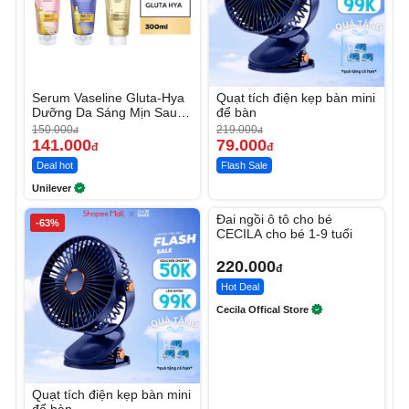
Serum Vaseline Gluta-Hya
Quạt tích điện kẹp bàn mini
Dưỡng Da Sáng Mịn Sau 7
để bàn
Ngày
150.000
219.000
đ
đ
141.000
79.000
đ
đ
Deal hot
Flash Sale
Unilever
Unmute
Đai ngồi ô tô cho bé
-63%
CECILA cho bé 1-9 tuổi
220.000
đ
Hot Deal
Cecila Offical Store
Quạt tích điện kẹp bàn mini
để bàn