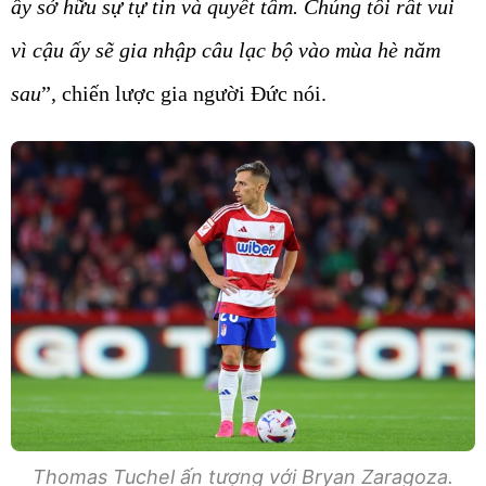
ấy sở hữu sự tự tin và quyết tâm. Chúng tôi rất vui
vì cậu ấy sẽ gia nhập câu lạc bộ vào mùa hè năm
sau
”, chiến lược gia người Đức nói.
Thomas Tuchel ấn tượng với Bryan Zaragoza.