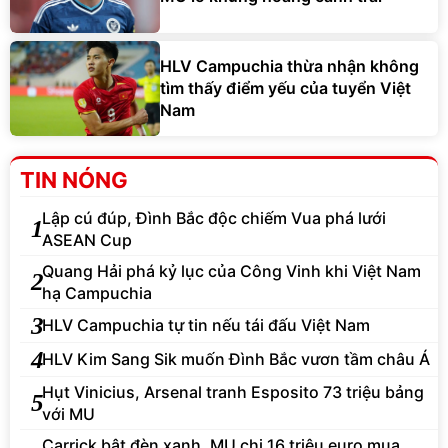
HLV Campuchia thừa nhận không
tìm thấy điểm yếu của tuyển Việt
Nam
TIN NÓNG
Lập cú đúp, Đình Bắc độc chiếm Vua phá lưới
1
ASEAN Cup
Quang Hải phá kỷ lục của Công Vinh khi Việt Nam
2
hạ Campuchia
3
HLV Campuchia tự tin nếu tái đấu Việt Nam
4
HLV Kim Sang Sik muốn Đình Bắc vươn tầm châu Á
Hụt Vinicius, Arsenal tranh Esposito 73 triệu bảng
5
với MU
Carrick bật đèn xanh, MU chi 16 triệu euro mua