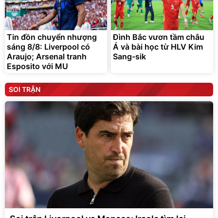
Tin đồn chuyển nhượng
Đình Bắc vươn tầm châu
sáng 8/8: Liverpool có
Á và bài học từ HLV Kim
Araujo; Arsenal tranh
Sang-sik
Esposito với MU
SOI TRẬN