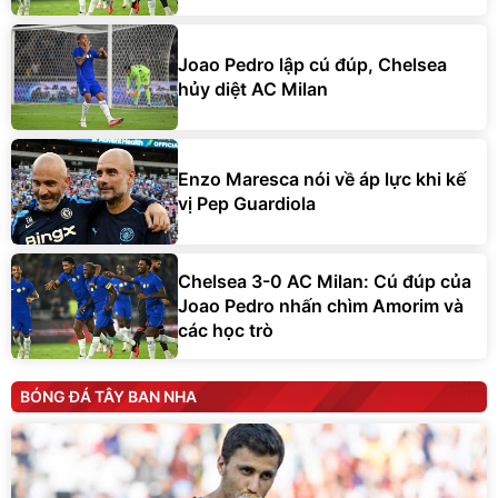
Joao Pedro lập cú đúp, Chelsea
hủy diệt AC Milan
Enzo Maresca nói về áp lực khi kế
vị Pep Guardiola
Chelsea 3-0 AC Milan: Cú đúp của
Joao Pedro nhấn chìm Amorim và
các học trò
BÓNG ĐÁ TÂY BAN NHA