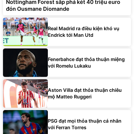
Nottingham Forest sắp phá két 40 triệu euro
đón Ousmane Diomande
Real Madrid ra điều kiện khó vụ
Endrick tới Man Utd
Fenerbahce đạt thỏa thuận miệng
với Romelu Lukaku
Aston Villa đạt thỏa thuận chiêu
mộ Matteo Ruggeri
PSG đạt mọi thỏa thuận cá nhân
với Ferran Torres