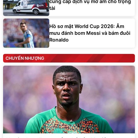
cung cấp dịch vụ mờ ám cho trọng
tài
Hồ sơ mật World Cup 2026: Âm
mưu đánh bom Messi và bám đuôi
Ronaldo
CHUYỂN NHƯỢNG