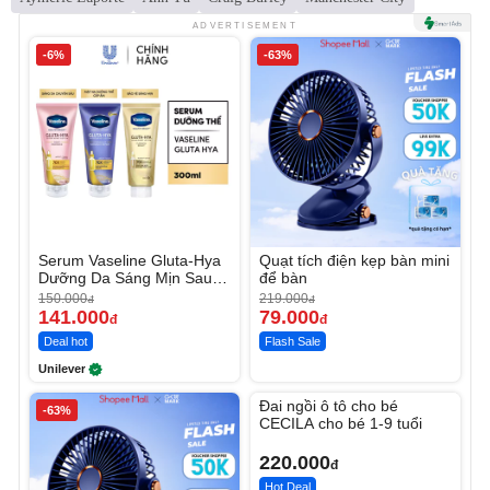
ADVERTISEMENT
-6%
-63%
Serum Vaseline Gluta-Hya
Quạt tích điện kẹp bàn mini
Dưỡng Da Sáng Mịn Sau 7
để bàn
Ngày
150.000
219.000
đ
đ
141.000
79.000
đ
đ
Deal hot
Flash Sale
Unilever
Unmute
Đai ngồi ô tô cho bé
-63%
CECILA cho bé 1-9 tuổi
220.000
đ
Hot Deal