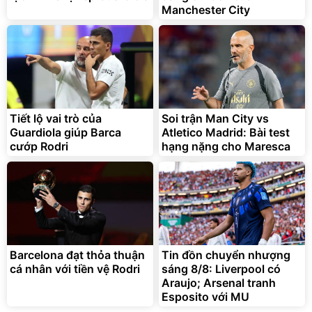
Manchester City
Lót ghế ôtô, nâng lưng
chống nóng giúp thoải mái
trong di chuyển
295.000
Tiết lộ vai trò của
Soi trận Man City vs
đ
Guardiola giúp Barca
Atletico Madrid: Bài test
Đã bán nhiều
cướp Rodri
hạng nặng cho Maresca
Barcelona đạt thỏa thuận
Tin đồn chuyển nhượng
cá nhân với tiền vệ Rodri
sáng 8/8: Liverpool có
Araujo; Arsenal tranh
Esposito với MU