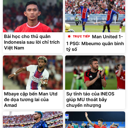
Bài học cho thủ quân
Man United 1-
Indonesia sau lời chỉ trích
1 PSG: Mbeumo quân bình
Việt Nam
tỷ số
Mbaye cập bến Man Utd
Sự tỉnh táo của INEOS
đe dọa tương lai của
giúp MU thoát bẫy
Amad
chuyển nhượng