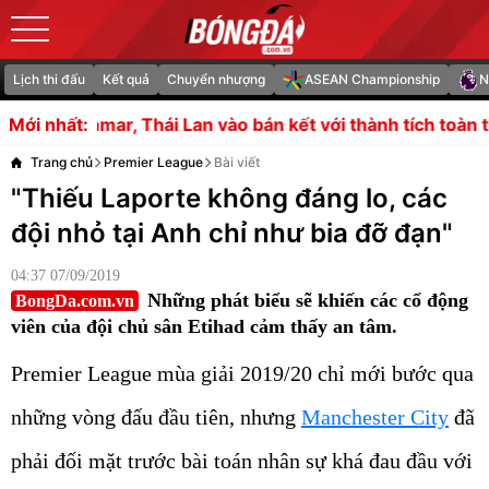
Lịch thi đấu
Kết quả
Chuyển nhượng
ASEAN Championship
N
n vào bán kết với thành tích toàn thắng
Thắng Philippi
Mới nhất:
Trang chủ
Premier League
Bài viết
"Thiếu Laporte không đáng lo, các
đội nhỏ tại Anh chỉ như bia đỡ đạn"
04:37 07/09/2019
Những phát biểu sẽ khiến các cổ động
BongDa.com.vn
viên của đội chủ sân Etihad cảm thấy an tâm.
Premier League mùa giải 2019/20 chỉ mới bước qua
những vòng đấu đầu tiên, nhưng
Manchester City
đã
phải đối mặt trước bài toán nhân sự khá đau đầu với