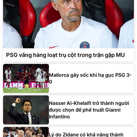
PSG vắng hàng loạt trụ cột trong trận gặp MU
Mallorca gây sốc khi hạ gục PSG 3-
0
Nasser Al-Khelaifi trở thành người
được chọn để phế truất Gianni
Infantino
Lý do Zidane có khả năng thành