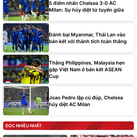
5 điểm nhấn Chelsea 3-0 AC
Milan: Sự hủy diệt từ tuyến giữa
Đánh bại Myanmar, Thái Lan vào
bán kết với thành tích toàn thắng
Thắng Philippines, Malaysia hẹn
gặp Việt Nam ở bán kết ASEAN
Cup
Joao Pedro lập cú đúp, Chelsea
hủy diệt AC Milan
ĐỌC NHIỀU NHẤT