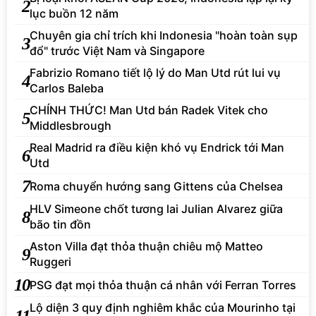
2
lục buồn 12 năm
Chuyên gia chỉ trích khi Indonesia "hoàn toàn sụp
3
đổ" trước Việt Nam và Singapore
Fabrizio Romano tiết lộ lý do Man Utd rút lui vụ
4
Carlos Baleba
CHÍNH THỨC! Man Utd bán Radek Vitek cho
5
Middlesbrough
Real Madrid ra điều kiện khó vụ Endrick tới Man
6
Utd
7
Roma chuyển hướng sang Gittens của Chelsea
HLV Simeone chốt tương lai Julian Alvarez giữa
8
bão tin đồn
Aston Villa đạt thỏa thuận chiêu mộ Matteo
9
Ruggeri
10
PSG đạt mọi thỏa thuận cá nhân với Ferran Torres
Lộ diện 3 quy định nghiêm khắc của Mourinho tại
11