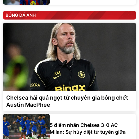
BÓNG ĐÁ ANH
Chelsea hái quả ngọt từ chuyên gia bóng chết
Austin MacPhee
5 điểm nhấn Chelsea 3-0 AC
Milan: Sự hủy diệt từ tuyến giữa