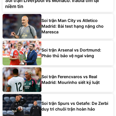
Soi trận Liverpool vs Monaco: Iraola tìm lại
niềm tin
Soi trận Man City vs Atletico
Madrid: Bài test hạng nặng cho
Maresca
Soi trận Arsenal vs Dortmund:
Pháo thủ bảo vệ ngai vàng
Soi trận Ferencvaros vs Real
Madrid: Mourinho siết kỷ luật
Soi trận Spurs vs Getafe: De Zerbi
duy trì chuỗi trận hoàn hảo