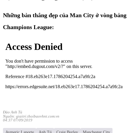
Những bàn thắng đẹp của Man City ở vòng bảng
Champions League:
Đào Anh Tú
Nguồn: giaitri.thoibaovhnt.com.vn
04:37 07/09/2019
Aymeric Laporte
Anh Tú
Craig Burley
Manchester City