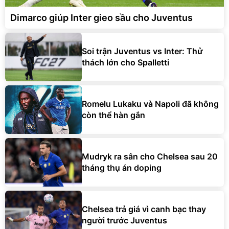
Dimarco giúp Inter gieo sầu cho Juventus
Soi trận Juventus vs Inter: Thử
thách lớn cho Spalletti
Romelu Lukaku và Napoli đã không
còn thể hàn gắn
Mudryk ra sân cho Chelsea sau 20
tháng thụ án doping
Chelsea trả giá vì canh bạc thay
người trước Juventus