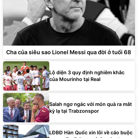
Cha của siêu sao Lionel Messi qua đời ở tuổi 68
Lộ diện 3 quy định nghiêm khắc
của Mourinho tại Real
Salah ngơ ngác với món quà ra mắt
kỳ lạ tại Trabzonspor
LĐBĐ Hàn Quốc xin lỗi về cáo buộc