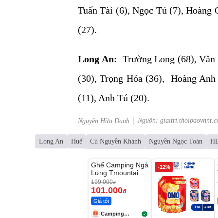
Tuấn Tài (6), Ngọc Tú (7), Hoàng 
(27).
Long An:
Trường Long (68), Văn 
(30), Trọng Hóa (36), Hoàng Anh
(11), Anh Tú (20).
Nguồn: giaitri.thoibaovhnt.
Nguyễn Hữu Danh
Long An
Huế
Cù Nguyễn Khánh
Nguyễn Ngọc Toàn
HL
Unmute
Ghế Camping Ngả
-49%
-12%
Lưng Tmountain
Gấp Gọn
199.000
đ
101.000
đ
Giá tốt
Camping