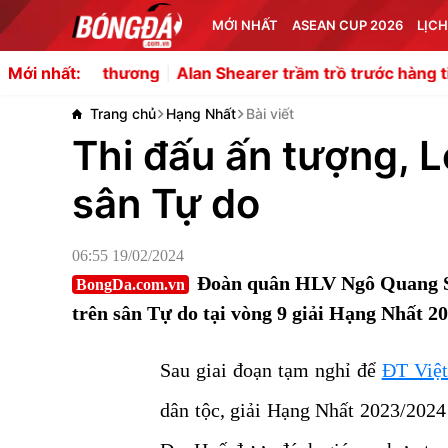
MỚI NHẤT
ASEAN CUP 2026
LỊCH
hương
Alan Shearer trầm trồ trước hàng tiền vệ của Artet
Mới nhất:
Trang chủ
Hạng Nhất
Bài viết
Thi đấu ấn tượng, 
sân Tự do
06:55 19/02/2024
Đoàn quân HLV Ngô Quang Sa
BongDa.com.vn
trên sân Tự do tại vòng 9 giải Hạng Nhất 2
Sau giai đoạn tạm nghỉ để
ĐT Việ
dân tộc, giải Hạng Nhất 2023/2024 