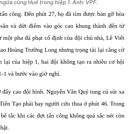
ngửa cùng Huế trong hiệp 1. Ảnh: VPF.
n tấn công. Đến phút 27, họ đã tìm được bàn gỡ hòa
 sân và dứt điểm vào góc cao khung thành đến từ
 một pha đá phạt cố định của đội chủ nhà, Lê Viết
ao Hoàng Trường Long nhưng trọng tài lại căng cờ
n lại của hiệp 1, hai đội không tạo ra nhiều cơ hội
1-1 và bước vào giờ nghỉ.
 đẩy cao đội hình. Nguyễn Văn Quý tung cú sút xa
iến Tạo phải bay người cứu thua ở phút 46. Trong
 bế tắc khi các đợt tấn công không quá sắc nét còn
hặt.