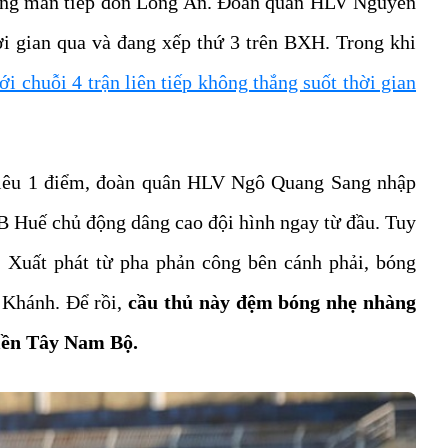
rong màn tiếp đón Long An. Đoàn quân HLV Nguyễn
i gian qua và đang xếp thứ 3 trên BXH. Trong khi
ới chuỗi 4 trận liên tiếp không thắng suốt thời gian
 tiêu 1 điểm, đoàn quân HLV Ngô Quang Sang nhập
LB Huế chủ động dâng cao đội hình ngay từ đầu. Tuy
0. Xuất phát từ pha phản công bên cánh phải, bóng
 Khánh. Để rồi,
cầu thủ này đệm bóng nhẹ nhàng
miền Tây Nam Bộ.