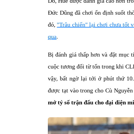
Do, Huế được đánh giá cao hơn t
Đức Dũng đã chơi ổn định suốt thờ
đó,
"Trâu chiến" lại chơi chưa tốt v
qua
.
Bị đánh giá thấp hơn và đặt mục
cuộc tương đối từ tốn trong khi C
vậy, bất ngờ lại tới ở phút thứ 1
được tạt vào trong cho Cù Nguyễn
mở tỷ số trận đấu cho đại diện 