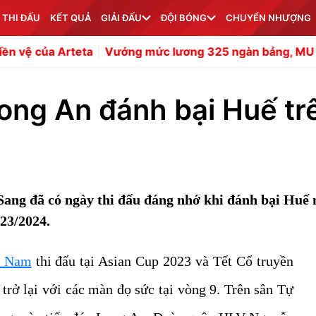
 THI ĐẤU
KẾT QUẢ
GIẢI ĐẤU
ĐỘI BÓNG
CHUYỂN NHƯỢNG
a
Vướng mức lương 325 ngàn bảng, MU bế tắc vụ bán R
Long An đánh bại Huế tr
ng đã có ngày thi đấu đáng nhớ khi đánh bại Huế 
023/2024.
t Nam
thi đấu tại Asian Cup 2023 và Tết Cổ truyền
trở lại với các màn đọ sức tại vòng 9. Trên sân Tự