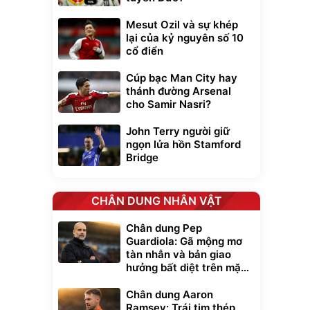
Mesut Ozil và sự khép
lại của kỷ nguyên số 10
cổ điển
Cúp bạc Man City hay
thánh đường Arsenal
cho Samir Nasri?
John Terry người giữ
ngọn lửa hồn Stamford
Bridge
CHÂN DUNG NHÂN VẬT
Chân dung Pep
Guardiola: Gã mộng mơ
tàn nhẫn và bản giao
hưởng bất diệt trên mặt
cỏ xanh
Chân dung Aaron
Ramsey: Trái tim thép