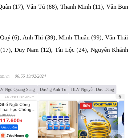
Quân (17), Văn Tú (88), Thanh Minh (11), Văn Bun
Quý (6), Anh Thi (39), Minh Thuận (99), Văn Thái
 (17), Duy Nam (12), Tài Lộc (24), Nguyễn Khánh
com.vn
06:55 19/02/2024
V Ngô Quang Sang
Dương Anh Tú
HLV Nguyễn Đức Dũng
Unmute
ADVERTISEMENT
Ghế Ngồi Công
-37%
-56%
Thái Học Chống
Mỏi Lưng
188.000
đ
117.600
đ
Giá ưu đãi
JYooHome