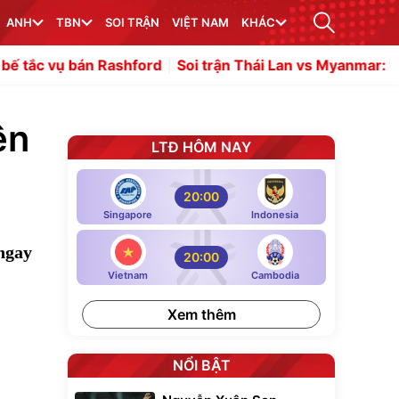
ANH
TBN
SOI TRẬN
VIỆT NAM
KHÁC
ashford
Soi trận Thái Lan vs Myanmar: "Voi chiến" hướn
ên
LTĐ HÔM NAY
20:00
Singapore
Indonesia
ngay
20:00
Vietnam
Cambodia
Xem thêm
NỔI BẬT