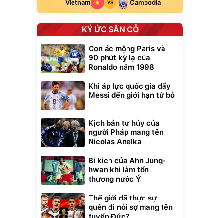
Vietnam
Cambodia
VS
KÝ ỨC SÂN CỎ
Cơn ác mộng Paris và
90 phút kỳ lạ của
Ronaldo năm 1998
Khi áp lực quốc gia đẩy
Messi đến giới hạn từ bỏ
Kịch bản tự hủy của
người Pháp mang tên
Nicolas Anelka
Bi kịch của Ahn Jung-
hwan khi làm tổn
thương nước Ý
Thế giới đã thực sự
quên đi nỗi sợ mang tên
tuyển Đức?