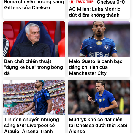
295.000
Roma chuyển hướng sang
Chelsea 0-0
đ
Gittens của Chelsea
AC Milan: Luka Modric
Đã bán nhiều
dứt điểm không thành
Bản chất chiến thuật
Malo Gusto là canh bạc
"dựng xe bus" trong bóng
đáng chi tiền của
đá
Manchester City
Tin đồn chuyển nhượng
Mudryk khó có đất diễn
sáng 8/8: Liverpool có
tại Chelsea dưới thời Xabi
Araujo; Arsenal tranh
Alonso