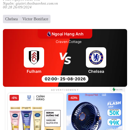
Nguồn: giaitri.thoibaovhnt.com.vn
00:28 26/09/2024
Chelsea
Victor Boniface
Ngoại Hạng Anh
Craven Cottage
Fulham
Chelsea
02:00
- 25-08-2026
ADVERTISEMENT
-6%
-63%