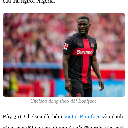
cầu thủ người Nigeria.
Chelsea đang theo dõi Boniface.
Bây giờ, Chelsea đã thêm
Victor Boniface
vào danh
sách theo dõi của họ, vì anh đã bắt đầu mùa giải mới