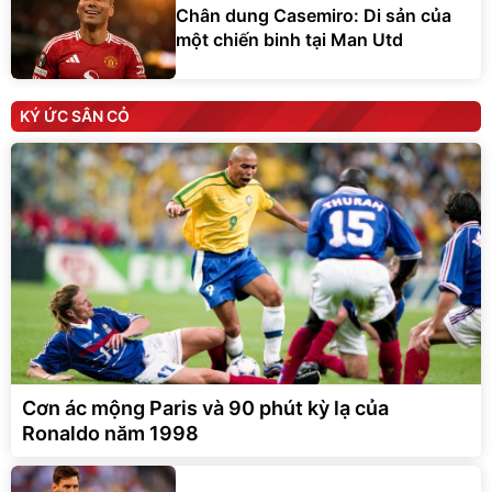
Chân dung Casemiro: Di sản của
một chiến binh tại Man Utd
KÝ ỨC SÂN CỎ
Cơn ác mộng Paris và 90 phút kỳ lạ của
Ronaldo năm 1998