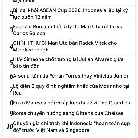
Myanmar
Bị loại khỏi ASEAN Cup 2026, Indonesia lặp lại kỷ
2
lục buồn 12 năm
Fabrizio Romano tiết lộ lý do Man Utd rút lui vụ
3
Carlos Baleba
CHÍNH THỨC! Man Utd bán Radek Vitek cho
4
Middlesbrough
HLV Simeone chốt tương lai Julian Alvarez giữa
5
bão tin đồn
6
Arsenal tăm tia Ferran Torres thay Vinicius Junior
Lộ diện 3 quy định nghiêm khắc của Mourinho tại
7
Real
8
Enzo Maresca nói về áp lực khi kế vị Pep Guardiola
9
Roma chuyển hướng sang Gittens của Chelsea
Chuyên gia chỉ trích khi Indonesia "hoàn toàn sụp
10
đổ" trước Việt Nam và Singapore