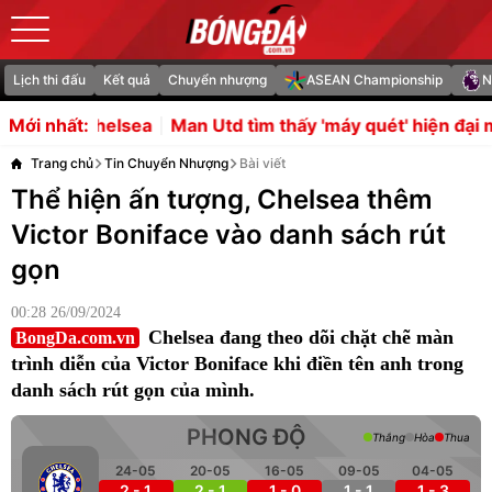
Lịch thi đấu
Kết quả
Chuyển nhượng
ASEAN Championship
N
 Utd tìm thấy 'máy quét' hiện đại mang tên Cristian Oroz
Mới nhất:
Trang chủ
Tin Chuyển Nhượng
Bài viết
Thể hiện ấn tượng, Chelsea thêm
Victor Boniface vào danh sách rút
gọn
00:28 26/09/2024
Chelsea đang theo dõi chặt chẽ màn
BongDa.com.vn
trình diễn của Victor Boniface khi điền tên anh trong
danh sách rút gọn của mình.
PHONG ĐỘ
Thắng
Hòa
Thua
24-05
20-05
16-05
09-05
04-05
2 - 1
2 - 1
1 - 0
1 - 1
1 - 3