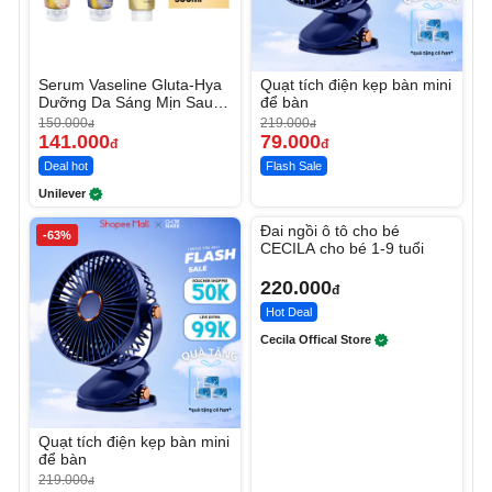
Serum Vaseline Gluta-Hya
Quạt tích điện kẹp bàn mini
Dưỡng Da Sáng Mịn Sau 7
để bàn
Ngày
150.000
219.000
đ
đ
141.000
79.000
đ
đ
Deal hot
Flash Sale
Unilever
Unmute
Đai ngồi ô tô cho bé
-63%
CECILA cho bé 1-9 tuổi
220.000
đ
Hot Deal
Cecila Offical Store
Quạt tích điện kẹp bàn mini
để bàn
219.000
đ