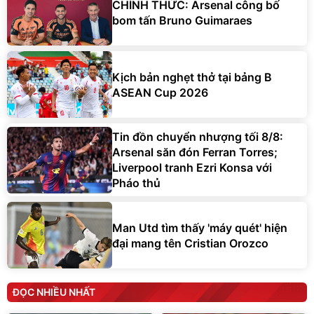
CHÍNH THỨC: Arsenal công bố
bom tấn Bruno Guimaraes
Kịch bản nghẹt thở tại bảng B
ASEAN Cup 2026
Tin đồn chuyển nhượng tối 8/8:
Arsenal săn đón Ferran Torres;
Liverpool tranh Ezri Konsa với
Pháo thủ
Man Utd tìm thấy 'máy quét' hiện
đại mang tên Cristian Orozco
ĐỌC NHIỀU NHẤT