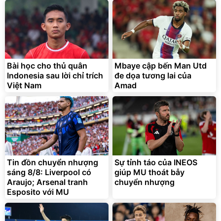
Bài học cho thủ quân
Mbaye cập bến Man Utd
Indonesia sau lời chỉ trích
đe dọa tương lai của
Việt Nam
Amad
Tin đồn chuyển nhượng
Sự tỉnh táo của INEOS
sáng 8/8: Liverpool có
giúp MU thoát bẫy
Araujo; Arsenal tranh
chuyển nhượng
Esposito với MU