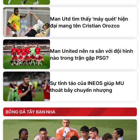
Man Utd tìm thấy 'máy quét' hiện
đại mang tên Cristian Orozco
Man United nên ra sân với đội hình
nào trong trận gặp PSG?
Sự tỉnh táo của INEOS giúp MU
thoát bẫy chuyển nhượng
BÓNG ĐÁ TÂY BAN NHA