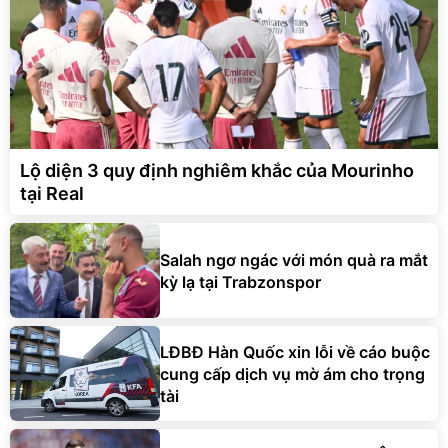
Lộ diện 3 quy định nghiêm khắc của Mourinho
tại Real
Salah ngơ ngác với món quà ra mắt
kỳ lạ tại Trabzonspor
LĐBĐ Hàn Quốc xin lỗi về cáo buộc
cung cấp dịch vụ mờ ám cho trọng
tài