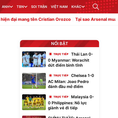
ANH
TBN
SOI TRẬN
VIỆT NAM
KHÁC
Cristian Orozco
Tại sao Arsenal mua Bruno Guimaraes 5
NỔI BẬT
Thái Lan 0-
0 Myanmar: Worachit
dứt điểm bình tĩnh
Chelsea 1-0
AC Milan: Joao Pedro
đánh đầu mở điểm
Malaysia 0-
0 Philippines: Nỗ lực
giành vé đi tiếp