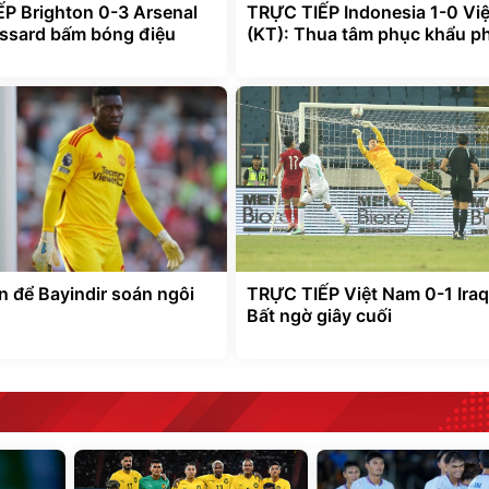
P Brighton 0-3 Arsenal
TRỰC TIẾP Indonesia 1-0 Vi
ossard bấm bóng điệu
(KT): Thua tâm phục khẩu p
n để Bayindir soán ngôi
TRỰC TIẾP Việt Nam 0-1 Iraq
Bất ngờ giây cuối