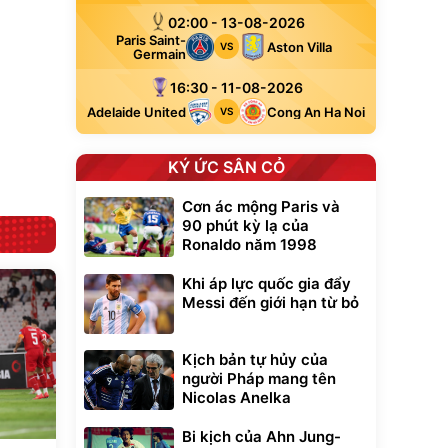
đ
đ
02:00 - 13-08-2026
Flash Sale
Paris Saint-
Aston Villa
VS
Germain
Lót ghế ôtô, nâng
16:30 - 11-08-2026
lưng chống nóng
giúp thoải mái
Adelaide United
Cong An Ha Noi
VS
trong di chuyển
295.000
đ
Đã bán nhiều
KÝ ỨC SÂN CỎ
Cơn ác mộng Paris và
90 phút kỳ lạ của
Ronaldo năm 1998
Khi áp lực quốc gia đẩy
Messi đến giới hạn từ bỏ
Kịch bản tự hủy của
người Pháp mang tên
Nicolas Anelka
Bi kịch của Ahn Jung-