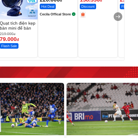
đ
đ
Hot Deal
Discount
Flash Sale
Cecila Offical Store
Quạt tích điện kẹp
bàn mini để bàn
219.000
đ
79.000
đ
Flash Sale