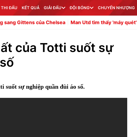
 THI ĐẤU
KẾT QUẢ
GIẢI ĐẤU
ĐỘI BÓNG
CHUYỂN NHƯỢNG
 Chelsea
Man Utd tìm thấy 'máy quét' hiện đại mang tên 
t của Totti suốt sự
 số
ti suốt sự nghiệp quần đùi áo số.