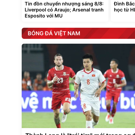
Tin đồn chuyển nhượng sáng 8/8:
Đình Bắc
Liverpool có Araujo; Arsenal tranh
học từ H
Esposito với MU
BÓNG ĐÁ VIỆT NAM