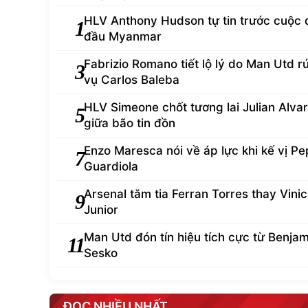
HLV Anthony Hudson tự tin trước cuộc 
1
đầu Myanmar
Fabrizio Romano tiết lộ lý do Man Utd rút
3
vụ Carlos Baleba
HLV Simeone chốt tương lai Julian Alva
5
giữa bão tin đồn
Enzo Maresca nói về áp lực khi kế vị Pe
7
Guardiola
Arsenal tăm tia Ferran Torres thay Vinic
9
Junior
Man Utd đón tín hiệu tích cực từ Benjam
11
Sesko
ĐỌC NHIỀU NHẤT