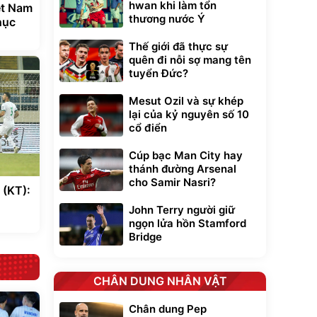
hwan khi làm tổn
ệt Nam
thương nước Ý
hục
Thế giới đã thực sự
quên đi nỗi sợ mang tên
tuyển Đức?
Mesut Ozil và sự khép
lại của kỷ nguyên số 10
cổ điển
Cúp bạc Man City hay
thánh đường Arsenal
cho Samir Nasri?
 (KT):
John Terry người giữ
ngọn lửa hồn Stamford
Bridge
CHÂN DUNG NHÂN VẬT
Chân dung Pep