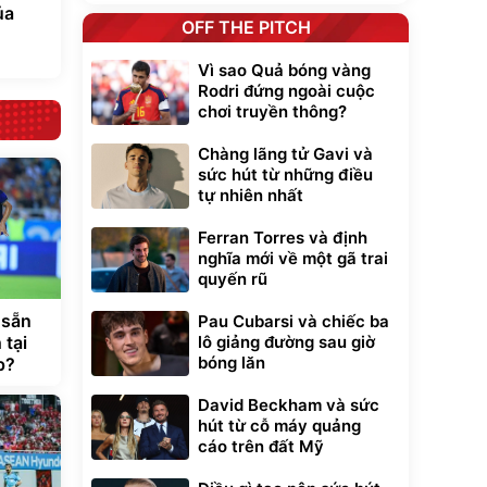
ủa
OFF THE PITCH
Vì sao Quả bóng vàng
Rodri đứng ngoài cuộc
chơi truyền thông?
Chàng lãng tử Gavi và
sức hút từ những điều
tự nhiên nhất
Ferran Torres và định
nghĩa mới về một gã trai
quyến rũ
 sẵn
Pau Cubarsi và chiếc ba
lô giảng đường sau giờ
 tại
bóng lăn
p?
David Beckham và sức
hút từ cỗ máy quảng
cáo trên đất Mỹ