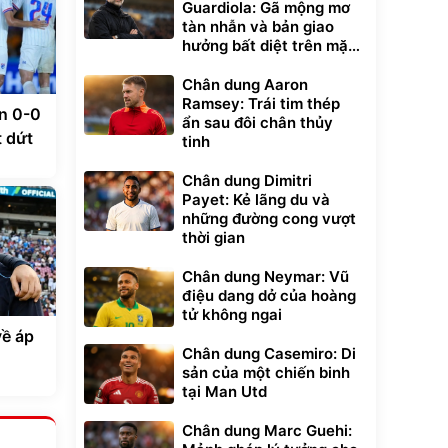
Guardiola: Gã mộng mơ
tàn nhẫn và bản giao
hưởng bất diệt trên mặt
cỏ xanh
Chân dung Aaron
Ramsey: Trái tim thép
n 0-0
ẩn sau đôi chân thủy
 dứt
tinh
Chân dung Dimitri
Payet: Kẻ lãng du và
những đường cong vượt
thời gian
Chân dung Neymar: Vũ
điệu dang dở của hoàng
tử không ngai
về áp
Chân dung Casemiro: Di
sản của một chiến binh
tại Man Utd
Chân dung Marc Guehi: