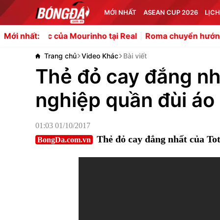
MỚI NHẤT
ASEAN CUP 2026
LỊCH
ourinho tại Real
Roma chuyển hướng sang Gittens của
Mới nhất:
Trang chủ
Video Khác
Bài viết
Thẻ đỏ cay đắng nhấ
nghiệp quần đùi áo
01:03 01/10/2017
Thẻ đỏ cay đắng nhất của Tot
BongDa.com.vn