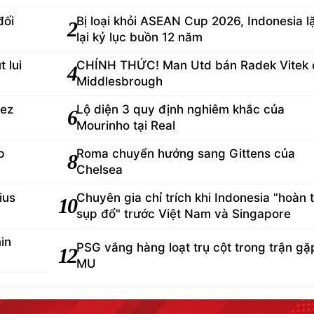
đối
Bị loại khỏi ASEAN Cup 2026, Indonesia l
2
lại kỷ lục buồn 12 năm
 lui
CHÍNH THỨC! Man Utd bán Radek Vitek 
4
Middlesbrough
rez
Lộ diện 3 quy định nghiêm khắc của
6
Mourinho tại Real
p
Roma chuyển hướng sang Gittens của
8
Chelsea
ius
Chuyên gia chỉ trích khi Indonesia "hoàn 
10
sụp đổ" trước Việt Nam và Singapore
in
PSG vắng hàng loạt trụ cột trong trận gặ
12
MU