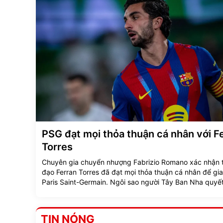
PSG đạt mọi thỏa thuận cá nhân với F
Torres
Chuyên gia chuyển nhượng Fabrizio Romano xác nhận t
đạo Ferran Torres đã đạt mọi thỏa thuận cá nhân để gi
Paris Saint-Germain. Ngôi sao người Tây Ban Nha quyết
rời Barcelona do cảm thấy không được coi trọng, trong 
chủ sân Camp Nou khẳng định sẽ không để trụ cột ra đi
giá rẻ.
TIN NÓNG