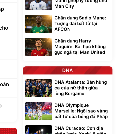
Mảnh ghép lý tưởng cho
Man City
ặp
Chân dung Sadio Mane:
Tượng đài bất tử tại
cho
AFCON
Chân dung Harry
Maguire: Bài học không
gục ngã tại Man United
DNA
DNA Atalanta: Bản hùng
toàn
ca của nữ thần giữa
lòng Bergamo
DNA Olympique
p
Marseille: Ngôi sao vàng
bất tử của bóng đá Pháp
DNA Curacao: Cơn địa
chấn "màu Xanh" & giấc