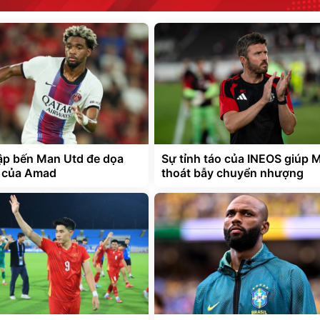
p bến Man Utd đe dọa
Sự tỉnh táo của INEOS giúp 
i của Amad
thoát bẫy chuyển nhượng