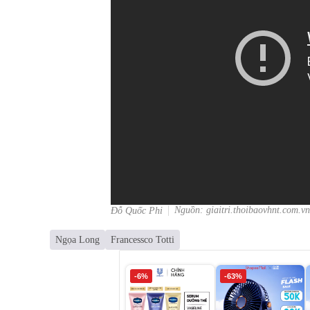
Nguồn: giaitri.thoibaovhnt.com.vn
Đỗ Quốc Phi
Ngọa Long
Francessco Totti
-6%
-63%