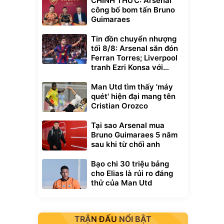
CHÍNH THỨC: Arsenal
công bố bom tấn Bruno
Guimaraes
Tin đồn chuyển nhượng
tối 8/8: Arsenal săn đón
Ferran Torres; Liverpool
tranh Ezri Konsa với
Pháo thủ
Man Utd tìm thấy 'máy
quét' hiện đại mang tên
Cristian Orozco
Tại sao Arsenal mua
Bruno Guimaraes 5 năm
sau khi từ chối anh
Bạo chi 30 triệu bảng
cho Elias là rủi ro đáng
thử của Man Utd
Unmute
t Bụi Lau
Vali Bamozo
-001 -
Khung Nhôm
inh
9066 Size
1.000.000
đ
đ
TRẬN ĐẤU NỔI BẬT
20/24/28 Cao Cấp
000
825.000