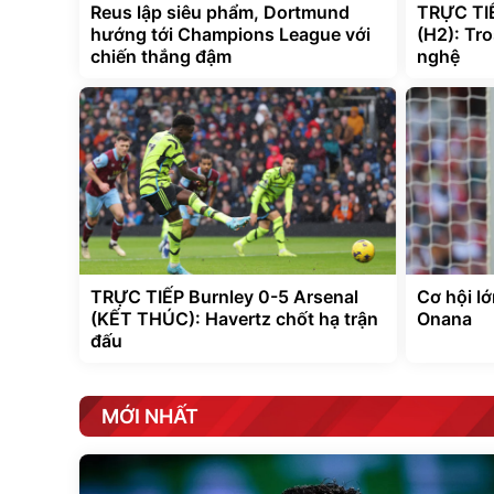
Reus lập siêu phẩm, Dortmund
TRỰC TIẾ
hướng tới Champions League với
(H2): Tr
chiến thắng đậm
nghệ
TRỰC TIẾP Burnley 0-5 Arsenal
Cơ hội lớ
(KẾT THÚC): Havertz chốt hạ trận
Onana
đấu
MỚI NHẤT