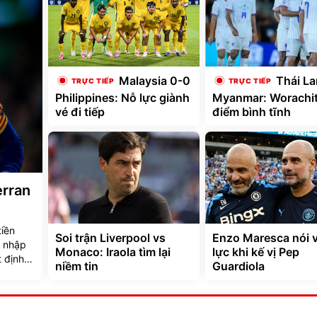
Malaysia 0-0
Thái La
Philippines: Nỗ lực giành
Myanmar: Worachit
vé đi tiếp
điểm bình tĩnh
erran
iền
Soi trận Liverpool vs
Enzo Maresca nói 
a nhập
Monaco: Iraola tìm lại
lực khi kế vị Pep
 định
niềm tin
Guardiola
khi đội
 với