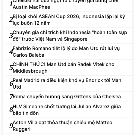
Chelsea hái quả ngọt từ chuyên gia bóng chết
1
Austin MacPhee
Bị loại khỏi ASEAN Cup 2026, Indonesia lặp lại kỷ
2
lục buồn 12 năm
Chuyên gia chỉ trích khi Indonesia "hoàn toàn sụp
3
đổ" trước Việt Nam và Singapore
Fabrizio Romano tiết lộ lý do Man Utd rút lui vụ
4
Carlos Baleba
CHÍNH THỨC! Man Utd bán Radek Vitek cho
5
Middlesbrough
Real Madrid ra điều kiện khó vụ Endrick tới Man
6
Utd
7
Roma chuyển hướng sang Gittens của Chelsea
HLV Simeone chốt tương lai Julian Alvarez giữa
8
bão tin đồn
Aston Villa đạt thỏa thuận chiêu mộ Matteo
9
Ruggeri