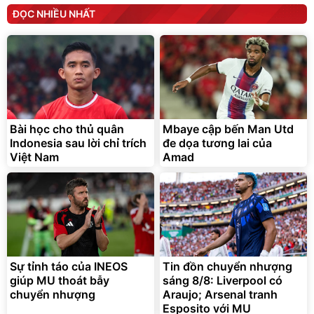
ĐỌC NHIỀU NHẤT
Bài học cho thủ quân
Mbaye cập bến Man Utd
Indonesia sau lời chỉ trích
đe dọa tương lai của
Việt Nam
Amad
Sự tỉnh táo của INEOS
Tin đồn chuyển nhượng
giúp MU thoát bẫy
sáng 8/8: Liverpool có
chuyển nhượng
Araujo; Arsenal tranh
Esposito với MU