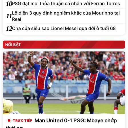
10
PSG đạt mọi thỏa thuận cá nhân với Ferran Torres
Lộ diện 3 quy định nghiêm khắc của Mourinho tại
11
Real
12
Cha của siêu sao Lionel Messi qua đời ở tuổi 68
NỔI BẬT
Man United 0-1 PSG: Mbaye chớp