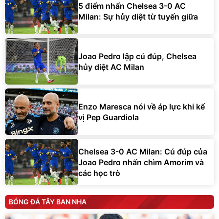
5 điểm nhấn Chelsea 3-0 AC
Milan: Sự hủy diệt từ tuyến giữa
Joao Pedro lập cú đúp, Chelsea
hủy diệt AC Milan
Enzo Maresca nói về áp lực khi kế
vị Pep Guardiola
Chelsea 3-0 AC Milan: Cú đúp của
Joao Pedro nhấn chìm Amorim và
các học trò
BÓNG ĐÁ TÂY BAN NHA