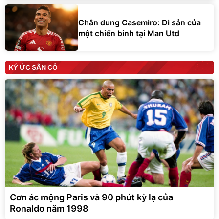
Chân dung Casemiro: Di sản của
một chiến binh tại Man Utd
KÝ ỨC SÂN CỎ
Cơn ác mộng Paris và 90 phút kỳ lạ của
Ronaldo năm 1998