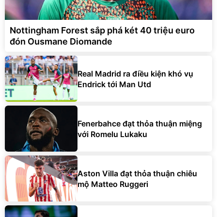
Nottingham Forest sắp phá két 40 triệu euro
đón Ousmane Diomande
Real Madrid ra điều kiện khó vụ
Endrick tới Man Utd
Fenerbahce đạt thỏa thuận miệng
với Romelu Lukaku
Aston Villa đạt thỏa thuận chiêu
mộ Matteo Ruggeri