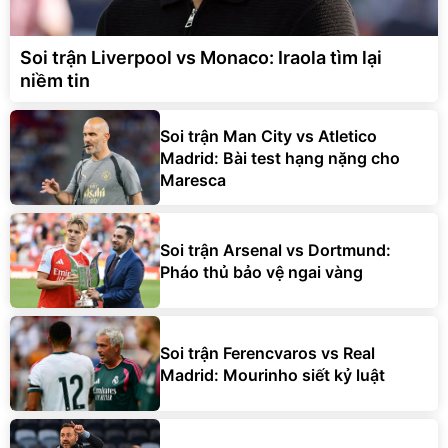
Soi trận Liverpool vs Monaco: Iraola tìm lại
niềm tin
Soi trận Man City vs Atletico
Madrid: Bài test hạng nặng cho
Maresca
Soi trận Arsenal vs Dortmund:
Pháo thủ bảo vệ ngai vàng
Soi trận Ferencvaros vs Real
Madrid: Mourinho siết kỷ luật