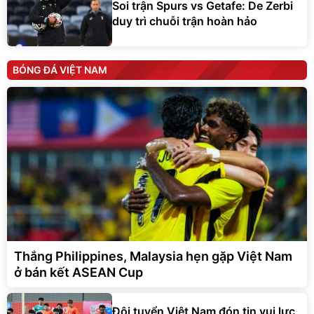
Soi trận Spurs vs Getafe: De Zerbi
duy trì chuỗi trận hoàn hảo
BÓNG ĐÁ VIỆT NAM
Thắng Philippines, Malaysia hẹn gặp Việt Nam
ở bán kết ASEAN Cup
Đội tuyển Việt Nam đón tin vui lực