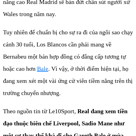
năng cao Real Madrid sẽ bán đứt chân sút người xứ
Wales trong năm nay.
Tuy nhiên để chuẩn bị cho sự ra đi của ngôi sao chạy
cánh 30 tuổi, Los Blancos cần phải mang về
Bernabeu một bản hợp đồng có đẳng cấp tương tự
hoặc cao hơn
Bale
. Vì vậy, ở thời điểm hiện tại, họ
đang xem xét một vài ứng cử viên tiềm năng trên thị
trường chuyển nhượng.
Theo nguồn tin từ Le10Sport,
Real đang xem tiền
đạo thuộc biên chế Liverpool, Sadio Mane như
một sự thay thế khả dĩ cho Gareth Bale ở mùa