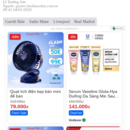
Lê Trường Sơn
Nguồn: giaitri.thoibaovhnt.com.vn
09:41 04/01/2020
Gareth Bale
Sadio Mane
Liverpool
Real Madrid
ADVERTISEMENT
-63%
-6%
Quạt tích điện kẹp bàn mini
Serum Vaseline Gluta-Hya
để bàn
Dưỡng Da Sáng Mịn Sau 7
Ngày
219.000
150.000
đ
đ
79.000
141.000
đ
đ
Flash Sale
Deal hot
Unilever