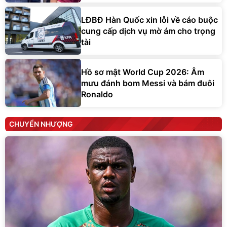
LĐBĐ Hàn Quốc xin lỗi về cáo buộc
cung cấp dịch vụ mờ ám cho trọng
tài
Hồ sơ mật World Cup 2026: Âm
mưu đánh bom Messi và bám đuôi
Ronaldo
CHUYỂN NHƯỢNG