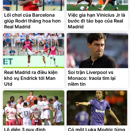
Lối chơi của Barcelona
Việc gia hạn Vinicius Jr là
giúp Rodri thăng hoa hơn
bước đi táo bạo của Real
Real Madrid
Madrid
Bạt phủ xe ô tô cao cấp,
Xe đạp điện trợ lực G-
tráng nhôm 03 lớp
Force C14 gấp gọn bỏ cốp
tiện lợi
392.000
9.900.000
đ
đ
325.000
7.092.000
Real Madrid ra điều kiện
đ
Soi trận Liverpool vs
đ
khó vụ Endrick tới Man
Monaco: Iraola tìm lại
Đã bán nhiều
Đang xem nhiều
Utd
niềm tin
G-FORCE VIETNA
Lộ diện 3 quy định
Có một Luka Modric từng