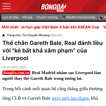
Lịch thi đấu
Kết quả
Chuyển nhượng
ASEAN Championship
N
ặp Việt Nam ở bán kết ASEAN Cup
Việc gia hạn Vinicius 
Mới nhất:
Trang chủ
Tin Chuyển Nhượng
Bài viết
Thế chân Gareth Bale, Real đánh liều
với "kẻ bất khả xâm phạm" của
Liverpool
09:41 04/01/2020
Real Madrid nhắm sao Liverpool làm
BongDa.com.vn
người thay thế Gareth Bale trong tương lai.
Trong bối cảnh mối quan hệ căng thẳng giữa thượng
tầng CLB và Gareth Bale
ngày một leo thang
, khả