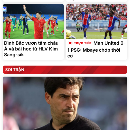
Đình Bắc vươn tầm châu
Man United 0-
Á và bài học từ HLV Kim
1 PSG: Mbaye chớp thời
Sang-sik
cơ
SOI TRẬN