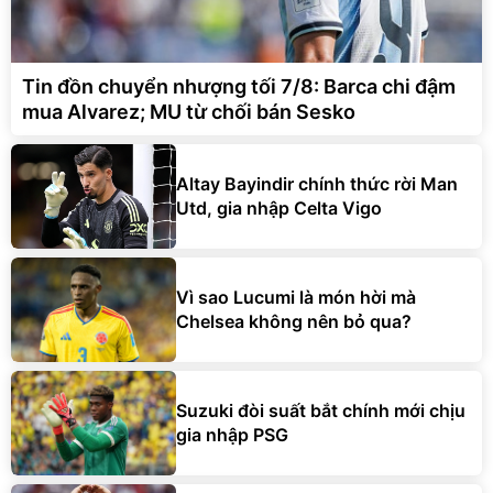
Tin đồn chuyển nhượng tối 7/8: Barca chi đậm
mua Alvarez; MU từ chối bán Sesko
Altay Bayindir chính thức rời Man
Utd, gia nhập Celta Vigo
Vì sao Lucumi là món hời mà
Chelsea không nên bỏ qua?
Suzuki đòi suất bắt chính mới chịu
gia nhập PSG