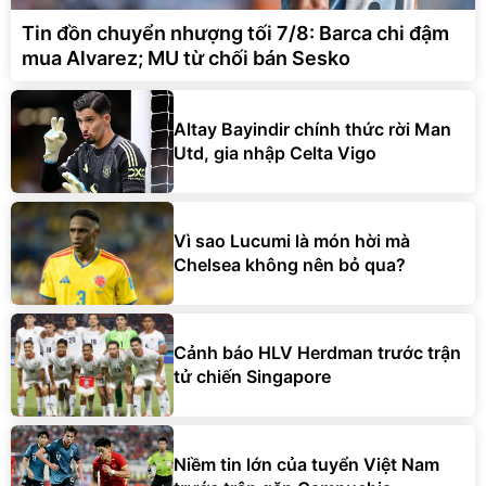
Tin đồn chuyển nhượng tối 7/8: Barca chi đậm
mua Alvarez; MU từ chối bán Sesko
Altay Bayindir chính thức rời Man
Utd, gia nhập Celta Vigo
Vì sao Lucumi là món hời mà
Chelsea không nên bỏ qua?
Cảnh báo HLV Herdman trước trận
tử chiến Singapore
Niềm tin lớn của tuyển Việt Nam