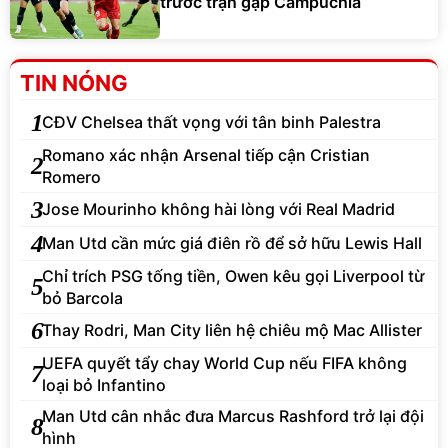
trước trận gặp Campuchia
TIN NÓNG
1
CĐV Chelsea thất vọng với tân binh Palestra
Romano xác nhận Arsenal tiếp cận Cristian
2
Romero
3
Jose Mourinho không hài lòng với Real Madrid
4
Man Utd cần mức giá điên rồ để sở hữu Lewis Hall
Chỉ trích PSG tống tiền, Owen kêu gọi Liverpool từ
5
bỏ Barcola
6
Thay Rodri, Man City liên hệ chiêu mộ Mac Allister
UEFA quyết tẩy chay World Cup nếu FIFA không
7
loại bỏ Infantino
Man Utd cân nhắc đưa Marcus Rashford trở lại đội
8
hình