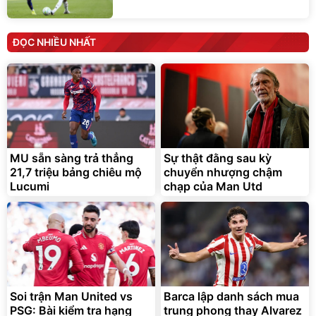
ĐỌC NHIỀU NHẤT
MU sẵn sàng trả thẳng
Sự thật đằng sau kỳ
21,7 triệu bảng chiêu mộ
chuyển nhượng chậm
Lucumi
chạp của Man Utd
Soi trận Man United vs
Barca lập danh sách mua
PSG: Bài kiểm tra hạng
trung phong thay Alvarez