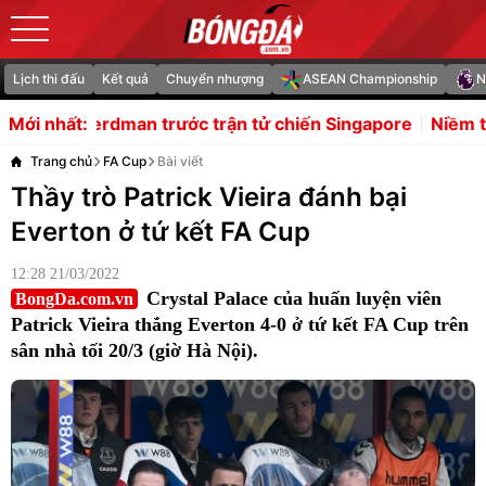
Lịch thi đấu
Kết quả
Chuyển nhượng
ASEAN Championship
N
c trận tử chiến Singapore
Niềm tin lớn của tuyển Việt
Mới nhất:
Trang chủ
FA Cup
Bài viết
Thầy trò Patrick Vieira đánh bại
Everton ở tứ kết FA Cup
12:28 21/03/2022
Crystal Palace của huấn luyện viên
BongDa.com.vn
Patrick Vieira thắng Everton 4-0 ở tứ kết FA Cup trên
sân nhà tối 20/3 (giờ Hà Nội).