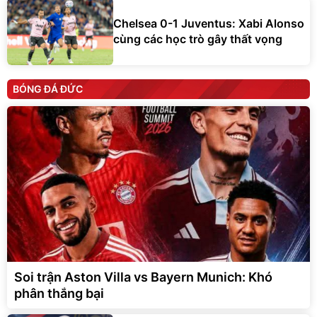
Chelsea 0-1 Juventus: Xabi Alonso
cùng các học trò gây thất vọng
BÓNG ĐÁ ĐỨC
Soi trận Aston Villa vs Bayern Munich: Khó
phân thắng bại