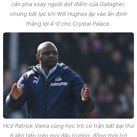
cản pha xoay người dứt điểm của Gallagher,
nhưng bất lực khi Will Hughes ập vào ấn định
thắng lợi 4-0 cho Crystal Palace.
HLV Patrick Vieira cùng học trò có trận bất bại thứ
6 liên tiếp trên mọi đấu trường, đồng thời trở