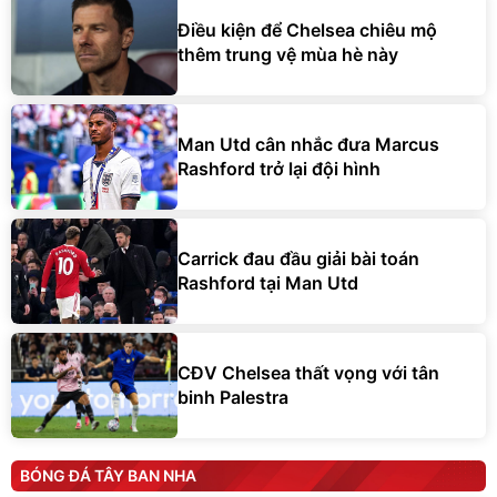
Điều kiện để Chelsea chiêu mộ
thêm trung vệ mùa hè này
Man Utd cân nhắc đưa Marcus
Rashford trở lại đội hình
Carrick đau đầu giải bài toán
Rashford tại Man Utd
CĐV Chelsea thất vọng với tân
binh Palestra
BÓNG ĐÁ TÂY BAN NHA