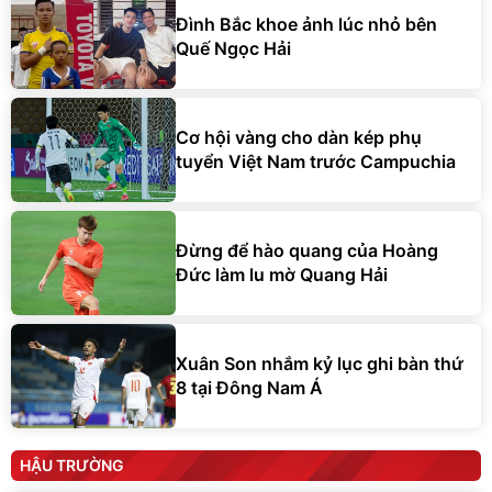
Đình Bắc khoe ảnh lúc nhỏ bên
Quế Ngọc Hải
Cơ hội vàng cho dàn kép phụ
tuyển Việt Nam trước Campuchia
Đừng để hào quang của Hoàng
Đức làm lu mờ Quang Hải
Xuân Son nhắm kỷ lục ghi bàn thứ
8 tại Đông Nam Á
HẬU TRƯỜNG