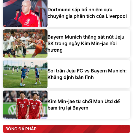
Dortmund sắp bổ nhiệm cựu
chuyên gia phân tích của Liverpool
Bayern Munich thắng sát nút Jeju
SK trong ngày Kim Min-jae hồi
hương
Soi trận Jeju FC vs Bayern Munich:
Khẳng định bản lĩnh
Kim Min-jae từ chối Man Utd để
bám trụ lại Bayern
BÓNG ĐÁ PHÁP