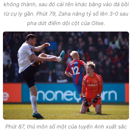
không thành, sau đó cái tên khác băng vào đá bồi
từ cự ly gần. Phút 79, Zaha nâng tỷ số lên 3-0 sau
pha dứt điểm dội cột của Olise.
Phút 87, thủ môn số một của tuyển Anh xuất sắc