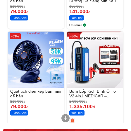
để bàn
Dưỡng Da Sáng Mịn Sau 7
Ngày
219.000
150.000
đ
đ
79.000
141.000
đ
đ
Flash Sale
Deal hot
Unilever
-63%
-50%
Quạt tích điện kẹp bàn mini
Bơm Lốp Kích Bình Ô Tô
để bàn
V2 4in1 MEDICAR –
12.000mAh
219.000
2.690.000
đ
đ
79.000
1.335.100
đ
đ
Flash Sale
Hot Deal
Unmute
Unmute