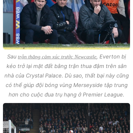
Sau
, Everton bị
trận thắng cảm xúc trước Newcastle
kéo trở lại mặt đất bằng trận thua đậm trên sân
nhà của Crystal Palace. Dù sao, thất bại này cũng
có thể giúp đội bóng vùng Merseyside tập trung
hơn cho cuộc đua trụ hạng ở Premier League.