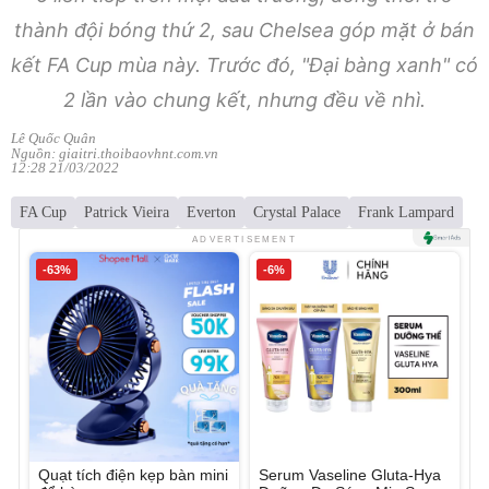
thành đội bóng thứ 2, sau Chelsea góp mặt ở bán
kết FA Cup mùa này. Trước đó, "Đại bàng xanh" có
2 lần vào chung kết, nhưng đều về nhì.
Lê Quốc Quân
Nguồn: giaitri.thoibaovhnt.com.vn
12:28 21/03/2022
FA Cup
Patrick Vieira
Everton
Crystal Palace
Frank Lampard
ADVERTISEMENT
-63%
-6%
Quạt tích điện kẹp bàn mini
Serum Vaseline Gluta-Hya