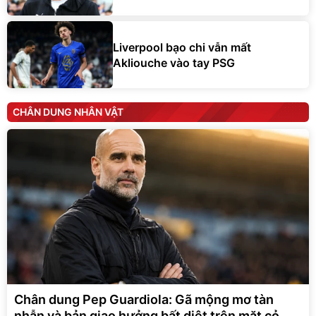
Liverpool bạo chi vẫn mất
Akliouche vào tay PSG
CHÂN DUNG NHÂN VẬT
Chân dung Pep Guardiola: Gã mộng mơ tàn
nhẫn và bản giao hưởng bất diệt trên mặt cỏ