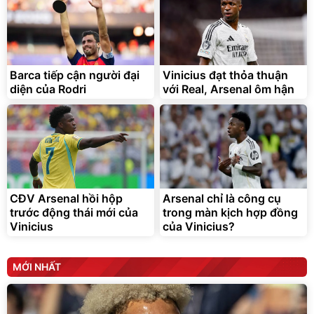
Lót ghế ôtô, nâng lưng
chống nóng giúp thoải mái
trong di chuyển
295.000
Barca tiếp cận người đại
Vinicius đạt thỏa thuận
đ
diện của Rodri
với Real, Arsenal ôm hận
Đã bán nhiều
CĐV Arsenal hồi hộp
Arsenal chỉ là công cụ
trước động thái mới của
trong màn kịch hợp đồng
Vinicius
của Vinicius?
MỚI NHẤT