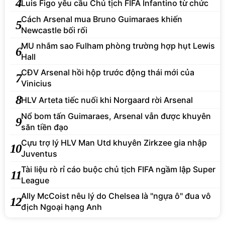
4
Luis Figo yêu cầu Chủ tịch FIFA Infantino từ chức
Cách Arsenal mua Bruno Guimaraes khiến
5
Newcastle bối rối
MU nhắm sao Fulham phòng trường hợp hụt Lewis
6
Hall
CĐV Arsenal hồi hộp trước động thái mới của
7
Vinicius
8
HLV Arteta tiếc nuối khi Norgaard rời Arsenal
Nổ bom tấn Guimaraes, Arsenal vẫn được khuyên
9
săn tiền đạo
Cựu trợ lý HLV Man Utd khuyên Zirkzee gia nhập
10
Juventus
Tài liệu rò rỉ cáo buộc chủ tịch FIFA ngầm lập Super
11
League
Ally McCoist nêu lý do Chelsea là "ngựa ô" đua vô
12
địch Ngoại hạng Anh