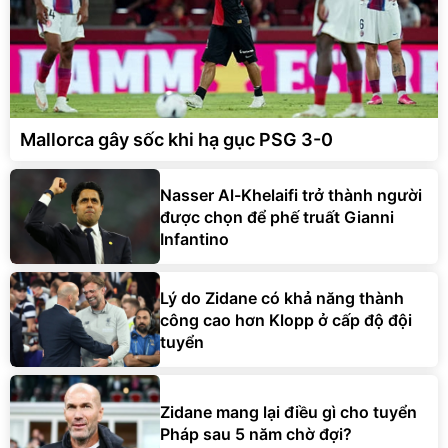
Mallorca gây sốc khi hạ gục PSG 3-0
Nasser Al-Khelaifi trở thành người
được chọn để phế truất Gianni
Infantino
Lý do Zidane có khả năng thành
công cao hơn Klopp ở cấp độ đội
tuyển
Zidane mang lại điều gì cho tuyển
Pháp sau 5 năm chờ đợi?