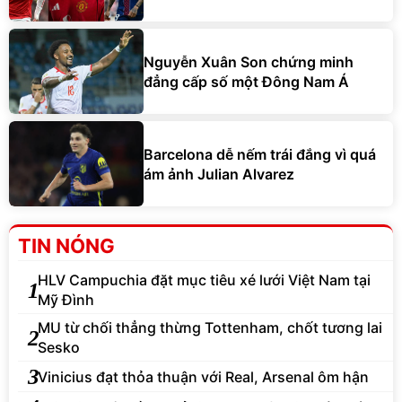
Nguyễn Xuân Son chứng minh
đẳng cấp số một Đông Nam Á
Barcelona dễ nếm trái đắng vì quá
ám ảnh Julian Alvarez
TIN NÓNG
HLV Campuchia đặt mục tiêu xé lưới Việt Nam tại
1
Mỹ Đình
MU từ chối thẳng thừng Tottenham, chốt tương lai
2
Sesko
3
Vinicius đạt thỏa thuận với Real, Arsenal ôm hận