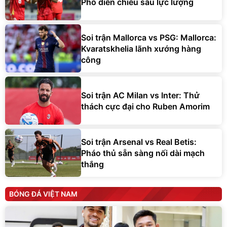
Phô diễn chiều sâu lực lượng
Soi trận Mallorca vs PSG: Mallorca:
Kvaratskhelia lãnh xướng hàng
công
Soi trận AC Milan vs Inter: Thử
thách cực đại cho Ruben Amorim
Soi trận Arsenal vs Real Betis:
Pháo thủ sẵn sàng nối dài mạch
thắng
BÓNG ĐÁ VIỆT NAM