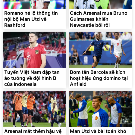
Romano hé lộ thông tin
Cách Arsenal mua Bruno
nội bộ Man Utd về
Guimaraes khiến
Rashford
Newcastle bối rối
Tuyển Việt Nam đập tan
Bom tấn Barcola sẽ kích
ảo tưởng về đội hình B
hoạt hiệu ứng domino tại
của Indonesia
Anfield
Arsenal mất thêm hậu vệ
Man Utd và bài toán khó