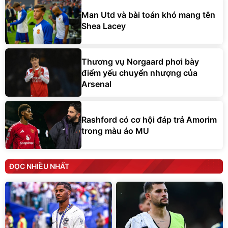
Man Utd và bài toán khó mang tên
Shea Lacey
Thương vụ Norgaard phơi bày
điểm yếu chuyển nhượng của
Arsenal
Rashford có cơ hội đáp trả Amorim
trong màu áo MU
ĐỌC NHIỀU NHẤT