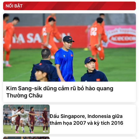
NỔI BẬT
Kim Sang-sik dũng cảm rũ bỏ hào quang
Thường Châu
Đấu Singapore, Indonesia giữa
thảm họa 2007 và kỳ tích 2016