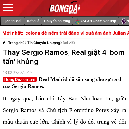
Lịch thi đấu
Kết quả
Chuyển nhượng
ASEAN Championship
N
 nếm trái đắng vì quá ám ảnh Julian Alvarez
Chelsea ng
Mới nhất:
Trang chủ
Tin Chuyển Nhượng
Bài viết
Thay Sergio Ramos, Real giật 4 'bom
tấn' khủng
13:02 27/05/2019
Real Madrid đã sẵn sàng cho sự ra đi
BongDa.com.vn
của Sergio Ramos.
Ít ngày qua, báo chí Tây Ban Nha loan tin, giữa
Sergio Ramos và Chủ tịch Florentino Perez xảy ra
mâu thuẫn cực lớn. Chính vì lý do đó, trung vệ đội