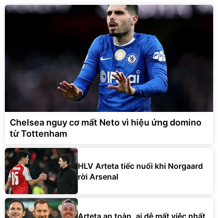
Chelsea nguy cơ mất Neto vì hiệu ứng domino
từ Tottenham
HLV Arteta tiếc nuối khi Norgaard
rời Arsenal
Arteta an toàn, ai dễ mất việc nhất