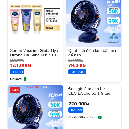
Serum Vaseline Gluta-Hya
Quạt tích điện kẹp bàn mini
Dưỡng Da Sáng Mịn Sau 7
để bàn
Ngày
150.000
219.000
đ
đ
141.000
79.000
đ
đ
Deal hot
Flash Sale
Unilever
Unmute
Đai ngồi ô tô cho bé
-63%
CECILA cho bé 1-9 tuổi
220.000
đ
Hot Deal
Cecila Offical Store