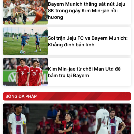
Bayern Munich thắng sát nút Jeju
SK trong ngày Kim Min-jae hồi
hương
Soi trận Jeju FC vs Bayern Munich:
Khẳng định bản lĩnh
Kim Min-jae từ chối Man Utd để
bám trụ lại Bayern
BÓNG ĐÁ PHÁP