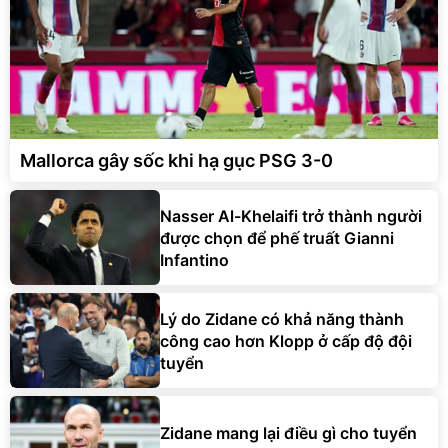
Mallorca gây sốc khi hạ gục PSG 3-0
Nasser Al-Khelaifi trở thành người
được chọn để phế truất Gianni
Infantino
Lý do Zidane có khả năng thành
công cao hơn Klopp ở cấp độ đội
tuyển
Zidane mang lại điều gì cho tuyển