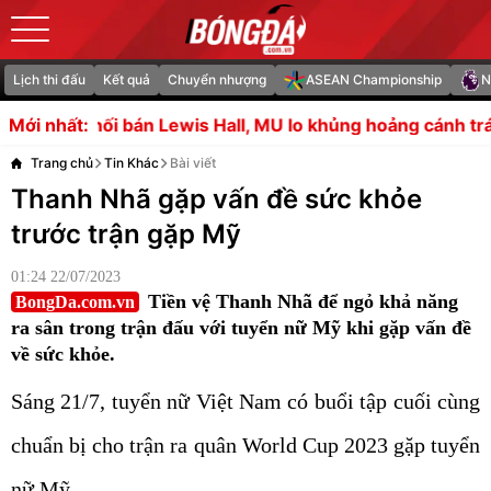
Lịch thi đấu
Kết quả
Chuyển nhượng
ASEAN Championship
N
ewis Hall, MU lo khủng hoảng cánh trái
HLV Campuchia t
Mới nhất:
Trang chủ
Tin Khác
Bài viết
Thanh Nhã gặp vấn đề sức khỏe
trước trận gặp Mỹ
01:24 22/07/2023
Tiền vệ Thanh Nhã để ngỏ khả năng
BongDa.com.vn
ra sân trong trận đấu với tuyển nữ Mỹ khi gặp vấn đề
về sức khỏe.
Sáng 21/7, tuyển nữ Việt Nam có buổi tập cuối cùng
chuẩn bị cho trận ra quân World Cup 2023 gặp tuyển
nữ Mỹ.