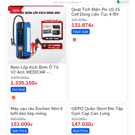
Unmute
ADVERTISEMENT
Quạt Tích Điện Pin 10-15
-50%
-54%
Cell Dùng Liên Tục 4-8H
291.500
đ
131.874
đ
Flash Sale
Bơm Lốp Kích Bình Ô Tô
V2 4in1 MEDICAR –
12.000mAh
2.690.000
đ
1.335.100
đ
Hot Deal
Unmute
Unmute
Máy cạo râu Enchen Mini 6
GEPO Quần Short Đùi Tập
-62%
-53%
lưỡi dao kép mỏng
Gym Cạp Cao Lưng
400.000
319.000
đ
đ
151.000
147.030
đ
đ
Sale Price
Best Price