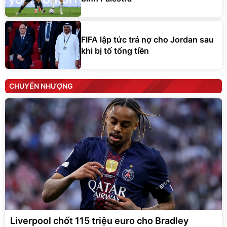
FIFA lập tức trả nợ cho Jordan sau
khi bị tố tống tiền
CHUYỂN NHƯỢNG
Liverpool chốt 115 triệu euro cho Bradley