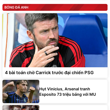
BÓNG ĐÁ ANH
4 bài toán chờ Carrick trước đại chiến PSG
Hụt Vinicius, Arsenal tranh
Esposito 73 triệu bảng với MU