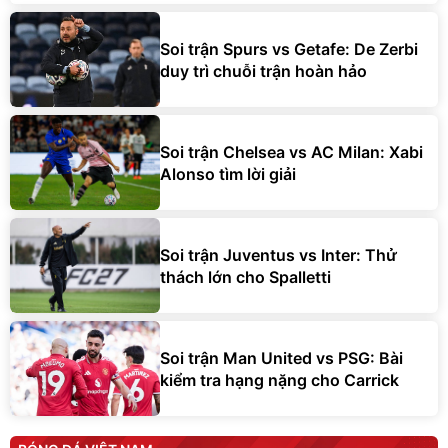
Soi trận Spurs vs Getafe: De Zerbi
duy trì chuỗi trận hoàn hảo
Soi trận Chelsea vs AC Milan: Xabi
Alonso tìm lời giải
Soi trận Juventus vs Inter: Thử
thách lớn cho Spalletti
Soi trận Man United vs PSG: Bài
kiểm tra hạng nặng cho Carrick