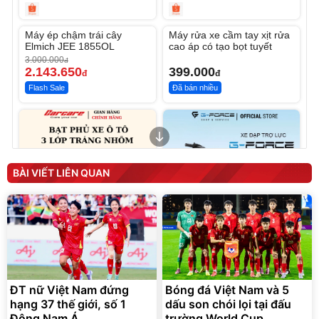
Unmute
Unmute
Máy ép chậm trái cây
Máy rửa xe cầm tay xịt rửa
-28%
Elmich JEE 1855OL
cao áp có tạo bọt tuyết
3.000.000
đ
2.143.650
399.000
đ
đ
Flash Sale
Đã bán nhiều
BÀI VIẾT LIÊN QUAN
Bạt phủ xe ô tô cao cấp,
Xe đạp điện trợ lực G-
tráng nhôm 03 lớp
Force C14 gấp gọn bỏ cốp
tiện lợi
392.000
9.900.000
đ
đ
ĐT nữ Việt Nam đứng
Bóng đá Việt Nam và 5
325.000
7.092.000
đ
đ
hạng 37 thế giới, số 1
dấu son chói lọi tại đấu
Đã bán nhiều
Đang xem nhiều
Đông Nam Á
trường World Cup