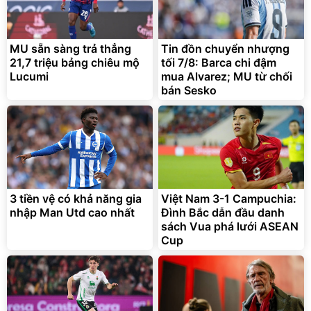
MU sẵn sàng trả thẳng
Tin đồn chuyển nhượng
21,7 triệu bảng chiêu mộ
tối 7/8: Barca chi đậm
Lucumi
mua Alvarez; MU từ chối
bán Sesko
3 tiền vệ có khả năng gia
Việt Nam 3-1 Campuchia:
nhập Man Utd cao nhất
Đình Bắc dẫn đầu danh
sách Vua phá lưới ASEAN
Cup