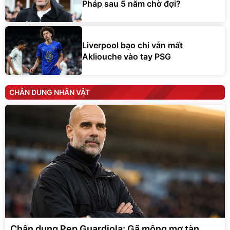
Pháp sau 5 năm chờ đợi?
Liverpool bạo chi vẫn mất
Akliouche vào tay PSG
CHÂN DUNG NHÂN VẬT
Chân dung Pep Guardiola: Gã mộng mơ tàn