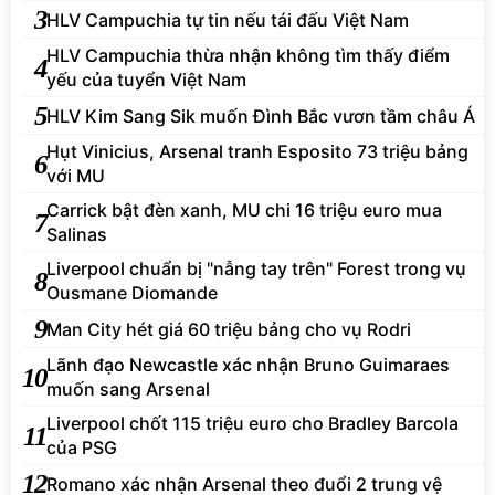
3
HLV Campuchia tự tin nếu tái đấu Việt Nam
HLV Campuchia thừa nhận không tìm thấy điểm
4
yếu của tuyển Việt Nam
5
HLV Kim Sang Sik muốn Đình Bắc vươn tầm châu Á
Hụt Vinicius, Arsenal tranh Esposito 73 triệu bảng
6
với MU
Carrick bật đèn xanh, MU chi 16 triệu euro mua
7
Salinas
Liverpool chuẩn bị "nẫng tay trên" Forest trong vụ
8
Ousmane Diomande
9
Man City hét giá 60 triệu bảng cho vụ Rodri
Lãnh đạo Newcastle xác nhận Bruno Guimaraes
10
muốn sang Arsenal
Liverpool chốt 115 triệu euro cho Bradley Barcola
11
của PSG
12
Romano xác nhận Arsenal theo đuổi 2 trung vệ