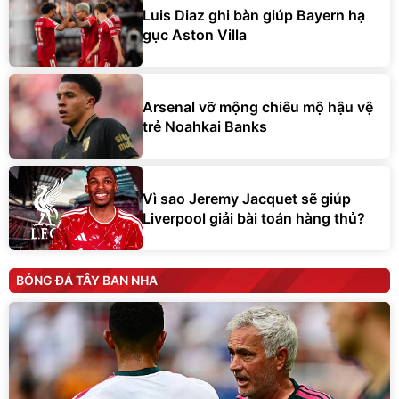
Luis Diaz ghi bàn giúp Bayern hạ
gục Aston Villa
Arsenal vỡ mộng chiêu mộ hậu vệ
trẻ Noahkai Banks
Vì sao Jeremy Jacquet sẽ giúp
Liverpool giải bài toán hàng thủ?
BÓNG ĐÁ TÂY BAN NHA