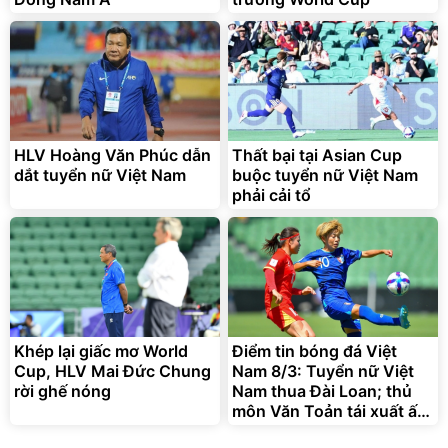
G-FORCE VIETNA
HLV Hoàng Văn Phúc dẫn
Thất bại tại Asian Cup
dắt tuyển nữ Việt Nam
buộc tuyển nữ Việt Nam
phải cải tổ
Khép lại giấc mơ World
Điểm tin bóng đá Việt
Cup, HLV Mai Đức Chung
Nam 8/3: Tuyển nữ Việt
rời ghế nóng
Nam thua Đài Loan; thủ
môn Văn Toản tái xuất ấn
tượng