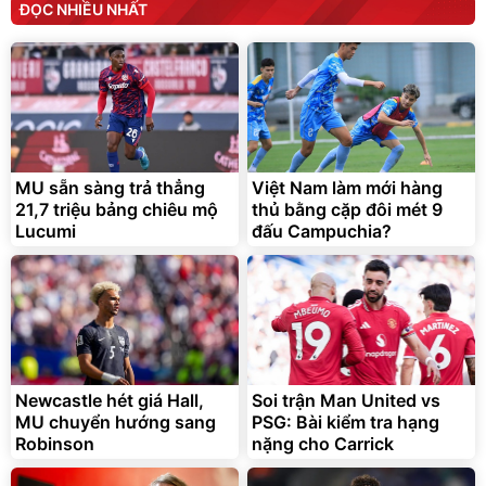
ĐỌC NHIỀU NHẤT
MU sẵn sàng trả thẳng
Việt Nam làm mới hàng
21,7 triệu bảng chiêu mộ
thủ bằng cặp đôi mét 9
Lucumi
đấu Campuchia?
Newcastle hét giá Hall,
Soi trận Man United vs
MU chuyển hướng sang
PSG: Bài kiểm tra hạng
Robinson
nặng cho Carrick