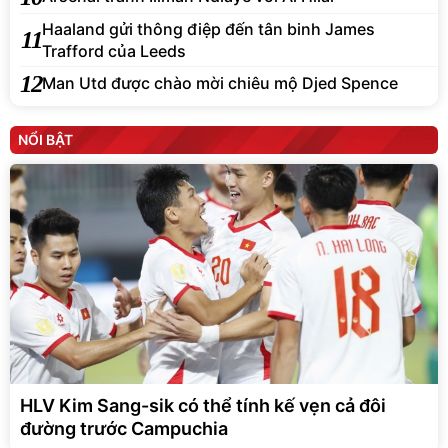
Haaland gửi thông điệp đến tân binh James
11
Trafford của Leeds
12
Man Utd được chào mời chiêu mộ Djed Spence
NỔI BẬT
HLV Kim Sang-sik có thể tính kế vẹn cả đôi
đường trước Campuchia