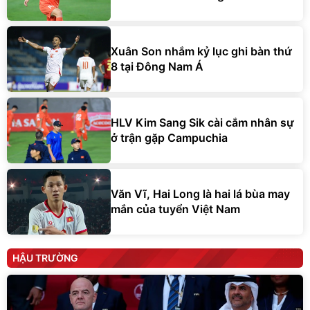
Xuân Son nhắm kỷ lục ghi bàn thứ
8 tại Đông Nam Á
HLV Kim Sang Sik cài cắm nhân sự
ở trận gặp Campuchia
Văn Vĩ, Hai Long là hai lá bùa may
mắn của tuyển Việt Nam
HẬU TRƯỜNG