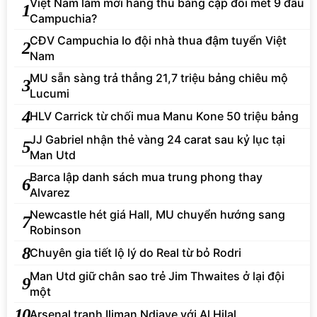
Việt Nam làm mới hàng thủ bằng cặp đôi mét 9 đấu
1
Campuchia?
CĐV Campuchia lo đội nhà thua đậm tuyển Việt
2
Nam
MU sẵn sàng trả thẳng 21,7 triệu bảng chiêu mộ
3
Lucumi
4
HLV Carrick từ chối mua Manu Kone 50 triệu bảng
JJ Gabriel nhận thẻ vàng 24 carat sau kỷ lục tại
5
Man Utd
Barca lập danh sách mua trung phong thay
6
Alvarez
Newcastle hét giá Hall, MU chuyển hướng sang
7
Robinson
8
Chuyên gia tiết lộ lý do Real từ bỏ Rodri
Man Utd giữ chân sao trẻ Jim Thwaites ở lại đội
9
một
10
Arsenal tranh Iliman Ndiaye với Al Hilal