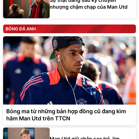
Sự thật đằng sau kỳ chuyển
nhượng chậm chạp của Man Utd
BÓNG ĐÁ ANH
Bóng ma từ những bản hợp đồng cũ đang kìm
hãm Man Utd trên TTCN
Man Utd giữ chân sao trẻ Jim