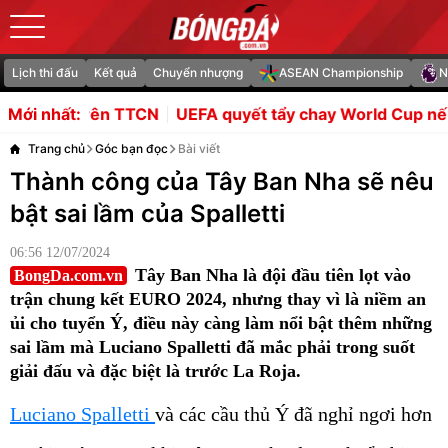
Lịch thi đấu
Kết quả
Chuyển nhượng
ASEAN Championship
N
 TTCN
UEFA quyết tẩy chay World Cup nếu FIFA không loạ
Mới nhất:
Trang chủ
Góc bạn đọc
Bài viết
Thành công của Tây Ban Nha sẽ nêu
bật sai lầm của Spalletti
06:56 12/07/2024
Tây Ban Nha là đội đầu tiên lọt vào
BongDa.com.vn
trận chung kết EURO 2024, nhưng thay vì là niềm an
ủi cho tuyển Ý, điều này càng làm nổi bật thêm những
sai lầm mà Luciano Spalletti đã mắc phải trong suốt
giải đấu và đặc biệt là trước La Roja.
Luciano Spalletti
và các cầu thủ Ý đã nghỉ ngơi hơn