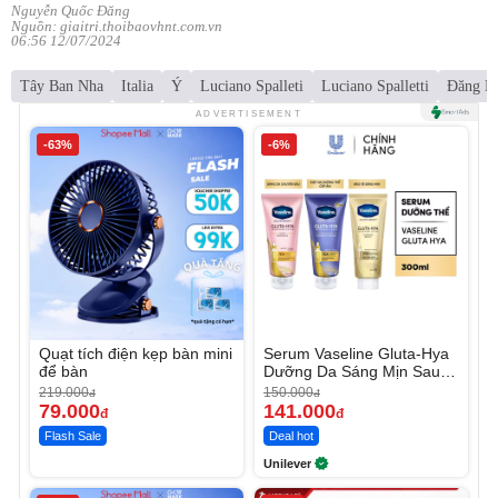
Nguyễn Quốc Đăng
Nguồn: giaitri.thoibaovhnt.com.vn
06:56 12/07/2024
Tây Ban Nha
Italia
Ý
Luciano Spalleti
Luciano Spalletti
Đăng N
ADVERTISEMENT
-63%
-6%
Quạt tích điện kẹp bàn mini
Serum Vaseline Gluta-Hya
để bàn
Dưỡng Da Sáng Mịn Sau 7
Ngày
219.000
150.000
đ
đ
79.000
141.000
đ
đ
Flash Sale
Deal hot
Unilever