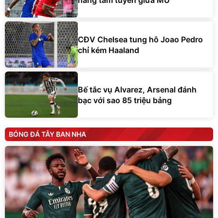
CĐV Chelsea tung hô Joao Pedro
chỉ kém Haaland
Bế tắc vụ Alvarez, Arsenal đánh
bạc với sao 85 triệu bảng
BÓNG ĐÁ TÂY BAN NHA