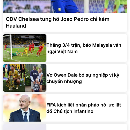
CĐV Chelsea tung hô Joao Pedro chỉ kém
Haaland
Thắng 3/4 trận, báo Malaysia vẫn
ngại Việt Nam
Vợ Owen Dale bỏ sự nghiệp vì kỳ
chuyển nhượng
FIFA kịch liệt phản pháo nỗ lực lật
đổ Chủ tịch Infantino