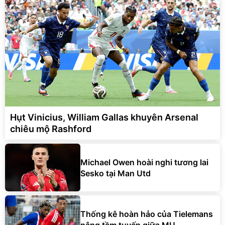
Hụt Vinicius, William Gallas khuyên Arsenal
chiêu mộ Rashford
Michael Owen hoài nghi tương lai
Sesko tại Man Utd
Thống kê hoàn hảo của Tielemans
nâng tầm tuyến giữa MU