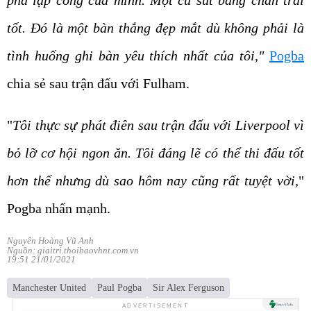
pha lập công của mình. Một cú sút bằng chân trái
tốt. Đó là một bàn thắng đẹp mắt dù không phải là
tình huống ghi bàn yêu thích nhất của tôi,"
Pogba
chia sẻ sau trận đấu với Fulham.
"
Tôi thực sự phát điên sau trận đấu với Liverpool vì
bỏ lỡ cơ hội ngon ăn. Tôi đáng lẽ có thể thi đấu tốt
hơn thế nhưng dù sao hôm nay cũng rất tuyệt vời,
"
Pogba nhấn mạnh.
Nguyễn Hoàng Vũ Anh
Nguồn: giaitri.thoibaovhnt.com.vn
19:51 21/01/2021
Manchester United
Paul Pogba
Sir Alex Ferguson
ADVERTISEMENT