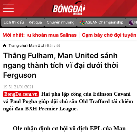
Lịch thi đấu
Kết quả
Chuyển nhượng
ASEAN Championship
N
 mua Salinas
Cạm bẫy chờ đợi tuyển Việt Nam trong cuộc
Mới nhất:
Trang chủ
Man Utd
Bài viết
Thắng Fulham, Man United sánh
ngang thành tích vĩ đại dưới thời
Ferguson
19:51 21/01/2021
Hai pha lập công của Edinson Cavani
BongDa.com.vn
và Paul Pogba giúp đội chủ sân Old Trafford tái chiếm
ngôi đầu BXH Premier League.
Ole nhận định cơ hội vô địch EPL của Man