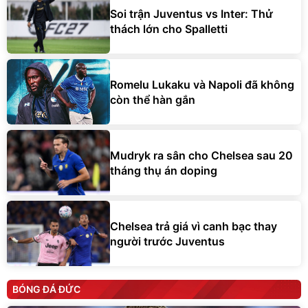
Soi trận Juventus vs Inter: Thử
thách lớn cho Spalletti
Romelu Lukaku và Napoli đã không
còn thể hàn gắn
Mudryk ra sân cho Chelsea sau 20
tháng thụ án doping
Chelsea trả giá vì canh bạc thay
người trước Juventus
BÓNG ĐÁ ĐỨC