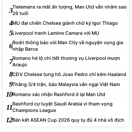
Tielemans ra mắt ấn tượng, Man Utd vẫn nhắm sao
3
26 tuổi
4
MU đại chiến Chelsea giành chữ ký Igor Thiago
5
Liverpool tranh Lamine Camara với MU
Rodri thông báo với Man City về nguyện vọng gia
6
nhập Barca
Romano hé lộ chi tiết thương vụ Liverpool mượn
7
Araujo
8
CĐV Chelsea tung hô Joao Pedro chỉ kém Haaland
9
Thắng 3/4 trận, báo Malaysia vẫn ngại Việt Nam
10
Romano xác nhận Rashford ở lại Man Utd
Rashford cự tuyệt Saudi Arabia vì tham vọng
11
Champions League
12
Bán kết ASEAN Cup 2026 quy tụ đủ 4 nhà vô địch