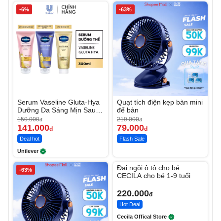
-6%
-63%
Serum Vaseline Gluta-Hya
Quạt tích điện kẹp bàn mini
Dưỡng Da Sáng Mịn Sau 7
để bàn
Ngày
150.000
219.000
đ
đ
141.000
79.000
đ
đ
Deal hot
Flash Sale
Unilever
Unmute
Đai ngồi ô tô cho bé
-63%
CECILA cho bé 1-9 tuổi
220.000
đ
Hot Deal
Cecila Offical Store