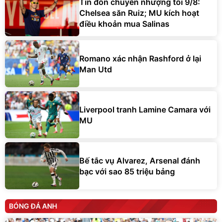
Tin đồn chuyển nhượng tối 9/8:
Chelsea săn Ruiz; MU kích hoạt
điều khoản mua Salinas
Romano xác nhận Rashford ở lại
Man Utd
Liverpool tranh Lamine Camara với
MU
Bế tắc vụ Alvarez, Arsenal đánh
bạc với sao 85 triệu bảng
BÓNG ĐÁ ANH