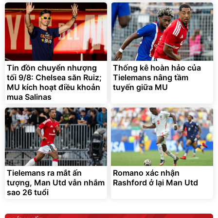
Lót ghế ôtô, nâng lưng
chống nóng giúp thoải mái
trong di chuyển
295.000
Tin đồn chuyển nhượng
Thống kê hoàn hảo của
đ
tối 9/8: Chelsea săn Ruiz;
Tielemans nâng tầm
Đã bán nhiều
MU kích hoạt điều khoản
tuyến giữa MU
mua Salinas
Tielemans ra mắt ấn
Romano xác nhận
tượng, Man Utd vẫn nhắm
Rashford ở lại Man Utd
sao 26 tuổi