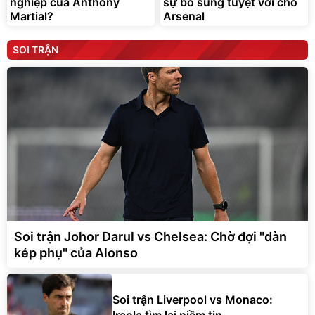
nghiệp của Anthony
sự bổ sung tuyệt vời cho
Martial?
Arsenal
SOI TRẬN
Soi trận Johor Darul vs Chelsea: Chờ đợi "dàn
kép phụ" của Alonso
Soi trận Liverpool vs Monaco:
Iraola tìm lại niềm tin