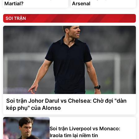
Martial?
Arsenal
SOI TRẬN
Soi trận Johor Darul vs Chelsea: Chờ đợi "dàn
kép phụ" của Alonso
Soi trận Liverpool vs Monaco:
Iraola tìm lại niềm tin