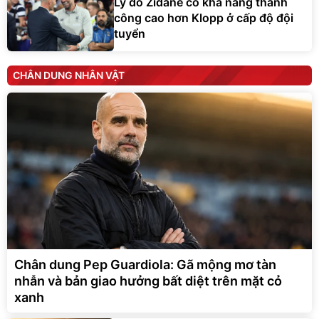
Lý do Zidane có khả năng thành
công cao hơn Klopp ở cấp độ đội
tuyển
CHÂN DUNG NHÂN VẬT
Chân dung Pep Guardiola: Gã mộng mơ tàn
nhẫn và bản giao hưởng bất diệt trên mặt cỏ
xanh