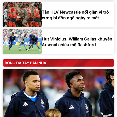
Tân HLV Newcastle nổi giận vì trò
cưng bị đốn ngã ngày ra mắt
Hụt Vinicius, William Gallas khuyên
Arsenal chiêu mộ Rashford
BÓNG ĐÁ TÂY BAN NHA