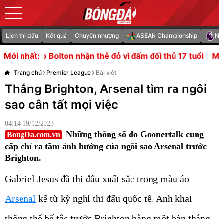
Lịch thi đấu
Kết quả
Chuyển nhượng
ASEAN Championship
N
nhận thẻ đỏ vì đấm đối thủ 17 tuổi
Man City săn ngọc quý
Mới nhất:
Trang chủ
Premier League
Bài viết
Thắng Brighton, Arsenal tìm ra ngôi
sao cân tất mọi việc
04:14 19/12/2023
Những thông số do Goonertalk cung
BongDa.com.vn
cấp chỉ ra tầm ảnh hưởng của ngôi sao Arsenal trước
Brighton.
Gabriel Jesus đã thi đấu xuất sắc trong màu áo
Arsenal
kể từ kỳ nghỉ thi đấu quốc tế. Anh khai
thông thế bế tắc trước Brighton bằng một bàn thắng