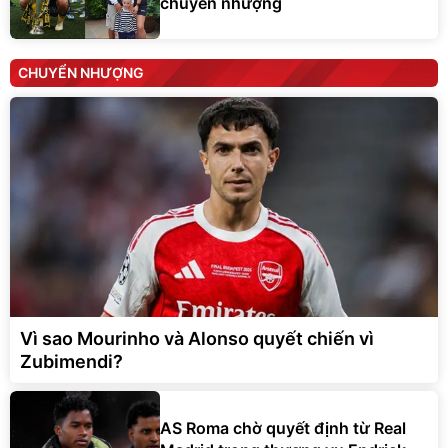
chuyển nhượng
CHUYỂN NHƯỢNG
Vì sao Mourinho và Alonso quyết chiến vì
Zubimendi?
AS Roma chờ quyết định từ Real