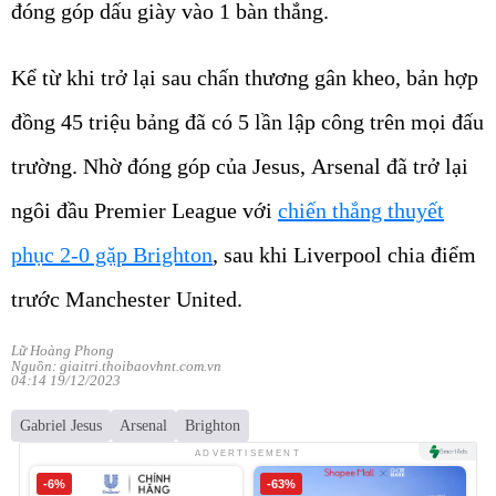
đóng góp dấu giày vào 1 bàn thắng.
Kể từ khi trở lại sau chấn thương gân kheo, bản hợp
đồng 45 triệu bảng đã có 5 lần lập công trên mọi đấu
trường. Nhờ đóng góp của Jesus, Arsenal đã trở lại
ngôi đầu Premier League với
chiến thắng thuyết
phục 2-0 gặp Brighton
, sau khi Liverpool chia điểm
trước Manchester United.
Lữ Hoàng Phong
Nguồn: giaitri.thoibaovhnt.com.vn
04:14 19/12/2023
Gabriel Jesus
Arsenal
Brighton
ADVERTISEMENT
-6%
-63%