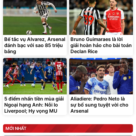
Lót ghế ôtô, nâng lưng
chống nóng giúp thoải mái
trong di chuyển
295.000
đ
Bế tắc vụ Alvarez, Arsenal
Bruno Guimaraes là lời
Đã bán nhiều
đánh bạc với sao 85 triệu
giải hoàn hảo cho bài toán
bảng
Declan Rice
5 điểm nhấn tiền mùa giải
Aliadiere: Pedro Neto là
Ngoại hạng Anh: Nỗi lo
sự bổ sung tuyệt vời cho
Liverpool; Hy vọng MU
Arsenal
MỚI NHẤT