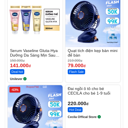
Serum Vaseline Gluta-Hya
Quạt tích điện kẹp bàn mini
Dưỡng Da Sáng Mịn Sau 7
để bàn
Ngày
150.000
219.000
đ
đ
141.000
79.000
đ
đ
Deal hot
Flash Sale
Unilever
Unmute
Đai ngồi ô tô cho bé
-63%
CECILA cho bé 1-9 tuổi
220.000
đ
Hot Deal
Cecila Offical Store