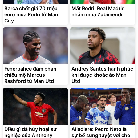
Barca chốt giá 70 triệu
Mất Rodri, Real Madrid
euro mua Rodri từ Man
nhắm mua Zubimendi
City
Fenerbahce đàm phán
Andrey Santos hạnh phúc
chiêu mộ Marcus
khi được khoác áo Man
Rashford từ Man Utd
Utd
Điều gì đã hủy hoại sự
Aliadiere: Pedro Neto là
nghiệp của Anthony
sự bổ sung tuyệt vời cho