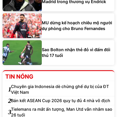
Madrid trong thương vụ Endrick
MU dừng kế hoạch chiêu mộ người
dự phòng cho Bruno Fernandes
Sao Bolton nhận thẻ đỏ vì đấm đối
thủ 17 tuổi
TIN NÓNG
Chuyên gia Indonesia dè chừng ghế dự bị của ĐT
1
Việt Nam
2
Bán kết ASEAN Cup 2026 quy tụ đủ 4 nhà vô địch
Tielemans ra mắt ấn tượng, Man Utd vẫn nhắm sao
3
26 tuổi