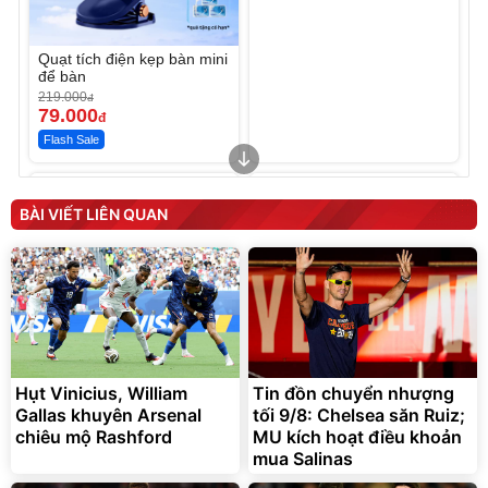
Quạt tích điện kẹp bàn mini
để bàn
219.000
đ
79.000
đ
Flash Sale
Unmute
Unmute
Sữa dưỡng thể nâng tông
Robot Hút Bụi Lau Nhà -
tức thì Vaseline Body
D2-001 - Thông Minh
BÀI VIẾT LIÊN QUAN
190.000
3.000.000
đ
đ
138.330
2.200.000
đ
đ
Discount
Flash Sale
Unmute
Vali Bamozo Khung Nhôm
9066 Size 20/24/28 Cao
Cấp
1.000.000
đ
825.000
Hụt Vinicius, William
Tin đồn chuyển nhượng
đ
Gallas khuyên Arsenal
tối 9/8: Chelsea săn Ruiz;
Flash Sale
chiêu mộ Rashford
MU kích hoạt điều khoản
mua Salinas