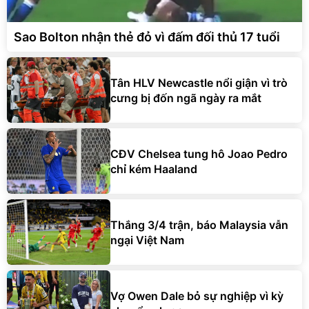
Sao Bolton nhận thẻ đỏ vì đấm đối thủ 17 tuổi
Tân HLV Newcastle nổi giận vì trò
cưng bị đốn ngã ngày ra mắt
CĐV Chelsea tung hô Joao Pedro
chỉ kém Haaland
Thắng 3/4 trận, báo Malaysia vẫn
ngại Việt Nam
Vợ Owen Dale bỏ sự nghiệp vì kỳ