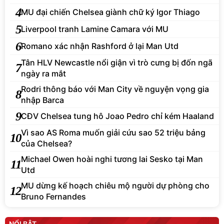
4
MU đại chiến Chelsea giành chữ ký Igor Thiago
5
Liverpool tranh Lamine Camara với MU
6
Romano xác nhận Rashford ở lại Man Utd
Tân HLV Newcastle nổi giận vì trò cưng bị đốn ngã
7
ngày ra mắt
Rodri thông báo với Man City về nguyện vọng gia
8
nhập Barca
9
CĐV Chelsea tung hô Joao Pedro chỉ kém Haaland
Vì sao AS Roma muốn giải cứu sao 52 triệu bảng
10
của Chelsea?
Michael Owen hoài nghi tương lai Sesko tại Man
11
Utd
MU dừng kế hoạch chiêu mộ người dự phòng cho
12
Bruno Fernandes
NỔI BẬT