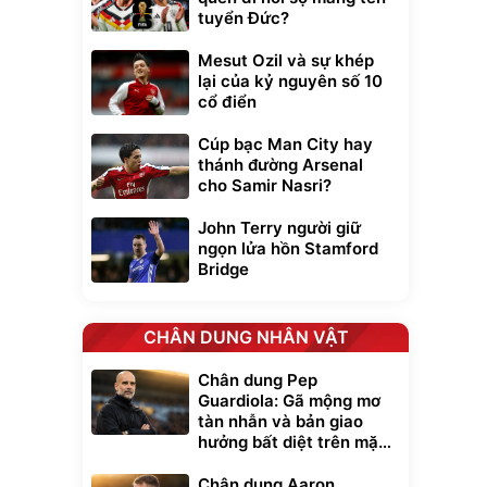
tuyển Đức?
Mesut Ozil và sự khép
lại của kỷ nguyên số 10
cổ điển
Cúp bạc Man City hay
thánh đường Arsenal
cho Samir Nasri?
John Terry người giữ
ngọn lửa hồn Stamford
Bridge
CHÂN DUNG NHÂN VẬT
Chân dung Pep
Guardiola: Gã mộng mơ
tàn nhẫn và bản giao
hưởng bất diệt trên mặt
cỏ xanh
Chân dung Aaron