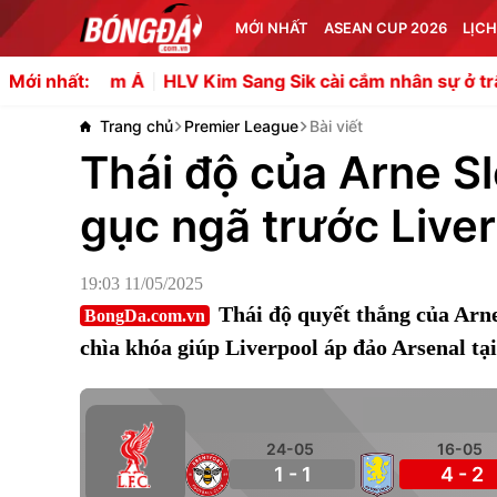
MỚI NHẤT
ASEAN CUP 2026
LỊCH
Nam Á
HLV Kim Sang Sik cài cắm nhân sự ở trận gặp Cam
Mới nhất:
Trang chủ
Premier League
Bài viết
Thái độ của Arne Sl
gục ngã trước Live
19:03 11/05/2025
Thái độ quyết thắng của Arne
BongDa.com.vn
chìa khóa giúp Liverpool áp đảo Arsenal tại
24-05
16-05
1 - 1
4 - 2