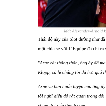
Mất Alexander-Arnold kh
Thái độ này của Slot dường như đã
một chia sẻ với L’Equipe đã chỉ ra 
"
Arne rất thẳng thắn, ông ấy đã man
Klopp, có lẽ chúng tôi đã hơi quá t
Arne và ban huấn luyện của ông ấy 
tôi nghĩ điều đó rất quan trọng đối 
chúng tôi đến thành công.
"