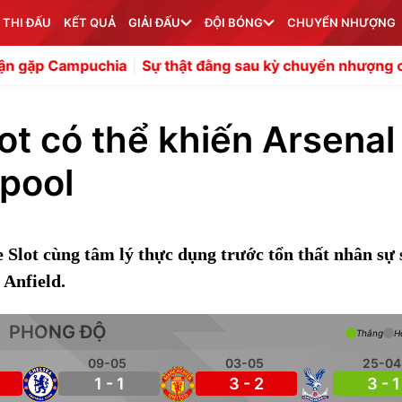
 THI ĐẤU
KẾT QUẢ
GIẢI ĐẤU
ĐỘI BÓNG
CHUYỂN NHƯỢNG
puchia
Sự thật đằng sau kỳ chuyển nhượng chậm chạp c
ot có thể khiến Arsenal
rpool
 Slot cùng tâm lý thực dụng trước tổn thất nhân sự 
 Anfield.
PHONG ĐỘ
Thắng
H
09-05
03-05
25-04
1 - 1
3 - 2
3 - 1