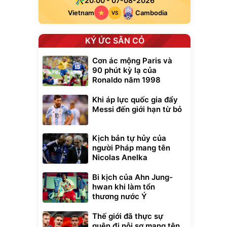
20:00 - 07-08-2026
Vietnam
Cambodia
VS
KÝ ỨC SÂN CỎ
Cơn ác mộng Paris và
90 phút kỳ lạ của
Ronaldo năm 1998
Khi áp lực quốc gia đẩy
Messi đến giới hạn từ bỏ
Kịch bản tự hủy của
người Pháp mang tên
Nicolas Anelka
Bi kịch của Ahn Jung-
hwan khi làm tổn
thương nước Ý
Thế giới đã thực sự
quên đi nỗi sợ mang tên