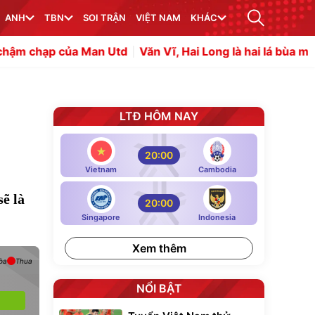
ANH
TBN
SOI TRẬN
VIỆT NAM
KHÁC
ủa Man Utd
Văn Vĩ, Hai Long là hai lá bùa may mắn của 
LTĐ HÔM NAY
20:00
Vietnam
Cambodia
sẽ là
20:00
Singapore
Indonesia
Xem thêm
òa
Thua
NỔI BẬT