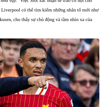
 như vậy.
" Việc Slot xác nhận sẽ trao cơ hội cho
à Liverpool có thể tìm kiếm những nhân tố mới như
usen, cho thấy sự chủ động và tầm nhìn xa của