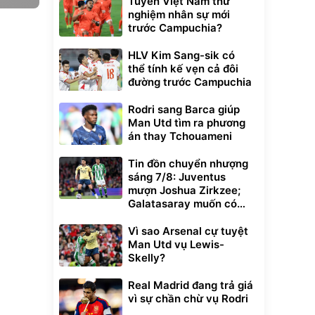
Tuyển Việt Nam thử
nghiệm nhân sự mới
trước Campuchia?
HLV Kim Sang-sik có
thể tính kế vẹn cả đôi
đường trước Campuchia
Rodri sang Barca giúp
Man Utd tìm ra phương
án thay Tchouameni
Tin đồn chuyển nhượng
sáng 7/8: Juventus
mượn Joshua Zirkzee;
Galatasaray muốn có
Gabriel Martinelli
Vì sao Arsenal cự tuyệt
Man Utd vụ Lewis-
Skelly?
Real Madrid đang trả giá
vì sự chần chừ vụ Rodri