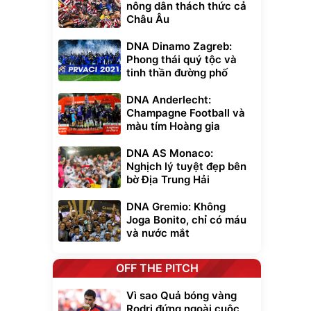
nông dân thách thức cả
Châu Âu
DNA Dinamo Zagreb:
Phong thái quý tộc và
tinh thần đường phố
DNA Anderlecht:
Champagne Football và
màu tím Hoàng gia
DNA AS Monaco:
Nghịch lý tuyệt đẹp bên
bờ Địa Trung Hải
DNA Gremio: Không
Joga Bonito, chỉ có máu
và nước mắt
OFF THE PITCH
Vì sao Quả bóng vàng
Rodri đứng ngoài cuộc