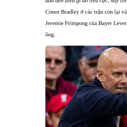
dẫn đến điều gì đó tiêu cực, hãy tin
Conor Bradley ở các trận còn lại v
Jeremie Frimpong của Bayer Leverk
ông.