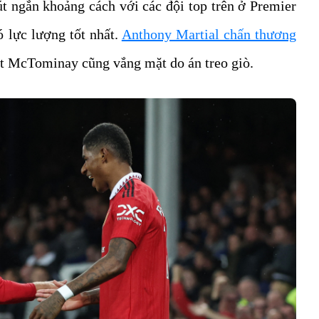
t ngắn khoảng cách với các đội top trên ở Premier
 lực lượng tốt nhất.
Anthony Martial chấn thương
t McTominay cũng vắng mặt do án treo giò.