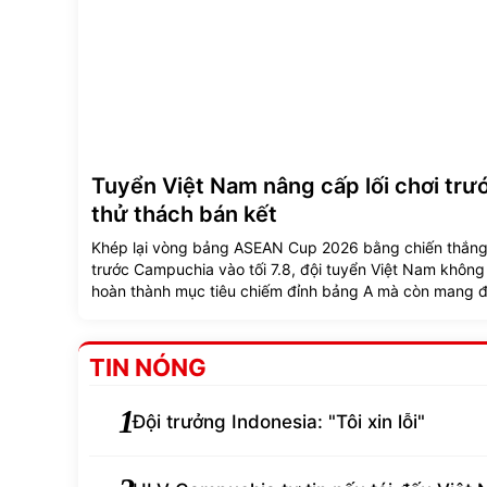
Tuyển Việt Nam nâng cấp lối chơi trư
thử thách bán kết
Khép lại vòng bảng ASEAN Cup 2026 bằng chiến thắng
trước Campuchia vào tối 7.8, đội tuyển Việt Nam không
hoàn thành mục tiêu chiếm đỉnh bảng A mà còn mang 
những tín hiệu tích cực về sự tiến hóa trong lối chơi.
TIN NÓNG
1
Đội trưởng Indonesia: "Tôi xin lỗi"