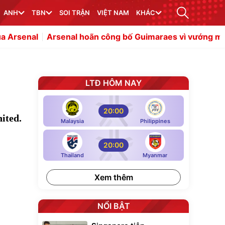
ANH
TBN
SOI TRẬN
VIỆT NAM
KHÁC
rsenal hoãn công bố Guimaraes vì vướng mắc giấy tờ
He
LTĐ HÔM NAY
20:00
ited.
Malaysia
Philippines
20:00
Thailand
Myanmar
Xem thêm
NỔI BẬT