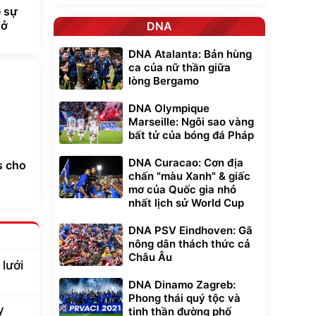
ề sự
 ở
DNA
DNA Atalanta: Bản hùng
ca của nữ thần giữa
lòng Bergamo
DNA Olympique
Marseille: Ngôi sao vàng
bất tử của bóng đá Pháp
DNA Curacao: Cơn địa
s cho
chấn "màu Xanh" & giấc
mơ của Quốc gia nhỏ
nhất lịch sử World Cup
DNA PSV Eindhoven: Gã
nông dân thách thức cả
Châu Âu
lưới
DNA Dinamo Zagreb:
Phong thái quý tộc và
y
tinh thần đường phố