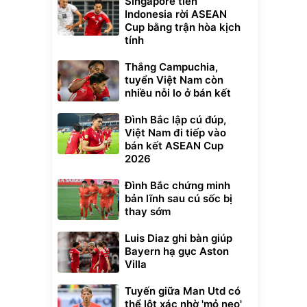
Singapore tiễn
Indonesia rời ASEAN
Cup bằng trận hòa kịch
tính
Thắng Campuchia,
tuyển Việt Nam còn
nhiều nỗi lo ở bán kết
Đình Bắc lập cú đúp,
Việt Nam đi tiếp vào
bán kết ASEAN Cup
2026
Đình Bắc chứng minh
bản lĩnh sau cú sốc bị
thay sớm
Luis Diaz ghi bàn giúp
Bayern hạ gục Aston
Villa
Tuyến giữa Man Utd có
thể lột xác nhờ 'mỏ neo'