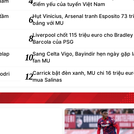
4
 Nam
điểm yếu của tuyển Việt Nam
 tầm
Hụt Vinicius, Arsenal tranh Esposito 73 tr
6
bảng với MU
Liverpool chốt 115 triệu euro cho Bradley
8
Barcola của PSG
elap
Sang Celta Vigo, Bayindir hẹn ngày gặp l
10
fan MU
Carrick bật đèn xanh, MU chi 16 triệu eur
odri
12
mua Salinas