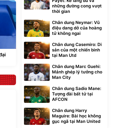
Payet: Kẻ lãng du và
những đường cong vượt
thời gian
Chân dung Neymar: Vũ
điệu dang dở của hoàng
tử không ngai
Chân dung Casemiro: Di
sản của một chiến binh
đại
tại Man Utd
Chân dung Marc Guehi:
Mảnh ghép lý tưởng cho
Man City
Chân dung Sadio Mane:
Tượng đài bất tử tại
AFCON
Chân dung Harry
Maguire: Bài học không
gục ngã tại Man United