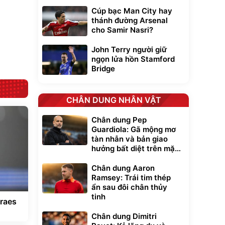
Cúp bạc Man City hay
Lót ghế ôtô, nâng
thánh đường Arsenal
lưng chống nóng
cho Samir Nasri?
giúp thoải mái
trong di chuyển
295.000
đ
John Terry người giữ
Đã bán nhiều
ngọn lửa hồn Stamford
Bridge
CHÂN DUNG NHÂN VẬT
Chân dung Pep
Guardiola: Gã mộng mơ
tàn nhẫn và bản giao
hưởng bất diệt trên mặt
cỏ xanh
Chân dung Aaron
Ramsey: Trái tim thép
ẩn sau đôi chân thủy
tinh
raes
Chân dung Dimitri