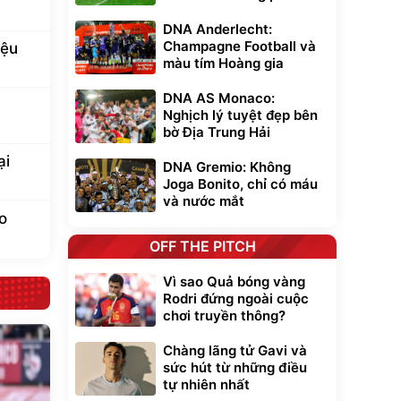
DNA Anderlecht:
Champagne Football và
iệu
màu tím Hoàng gia
DNA AS Monaco:
Nghịch lý tuyệt đẹp bên
bờ Địa Trung Hải
ại
DNA Gremio: Không
Joga Bonito, chỉ có máu
và nước mắt
o
OFF THE PITCH
Vì sao Quả bóng vàng
Rodri đứng ngoài cuộc
chơi truyền thông?
Chàng lãng tử Gavi và
sức hút từ những điều
tự nhiên nhất