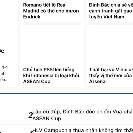
Romano tiết lộ Real
Đình Bắc chia sẻ v
Madrid có thể cho mượn
cạnh tranh gắt gao
Endrick
tuyển Việt Nam
ớc
 3-1
Chủ tịch PSSI lên tiếng
Thất bại vụ Viniciu
 chỉ
khi Indonesia bị loại khỏi
thấy vị thế mới của
đến
ASEAN Cup
Arsenal
Lập cú đúp, Đình Bắc độc chiếm Vua phá 
2
ASEAN Cup
HLV Campuchia thừa nhận không tìm thấ