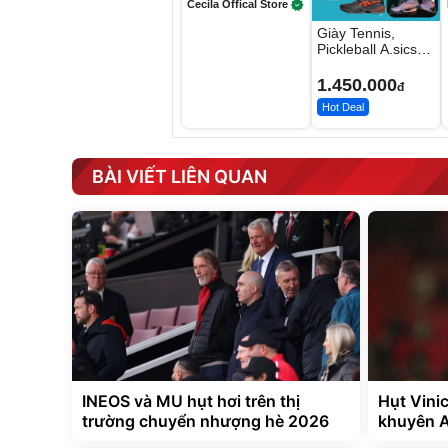
Cecila Offical Store
Giày Tennis,
Pickleball A.sics
Resolution X Đủ
Các Phối Màu
1.450.000
đ
Hot Deal
BÀI VIẾT LIÊN QUAN
INEOS và MU hụt hơi trên thị
Hụt Vini
trường chuyển nhượng hè 2026
khuyên A