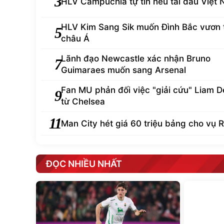
3
HLV Campuchia tự tin nếu tái đấu Việt
HLV Kim Sang Sik muốn Đình Bắc vươn
5
châu Á
Lãnh đạo Newcastle xác nhận Bruno
7
Guimaraes muốn sang Arsenal
Fan MU phản đối việc "giải cứu" Liam D
9
từ Chelsea
11
Man City hét giá 60 triệu bảng cho vụ R
ĐỌC NHIỀU NHẤT