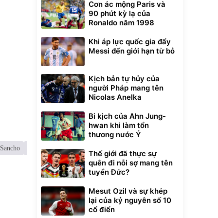
Cơn ác mộng Paris và
90 phút kỳ lạ của
Ronaldo năm 1998
Khi áp lực quốc gia đẩy
Messi đến giới hạn từ bỏ
Kịch bản tự hủy của
người Pháp mang tên
Nicolas Anelka
Bi kịch của Ahn Jung-
hwan khi làm tổn
thương nước Ý
 Sancho
Marcus Rashford
Thế giới đã thực sự
quên đi nỗi sợ mang tên
Unmute
tuyển Đức?
t Bụi Lau
Vali Bamozo
-001 -
Khung Nhôm
inh
9066 Size
1.000.000
Mesut Ozil và sự khép
đ
đ
20/24/28 Cao Cấp
000
825.000
đ
đ
lại của kỷ nguyên số 10
cổ điển
Flash Sale