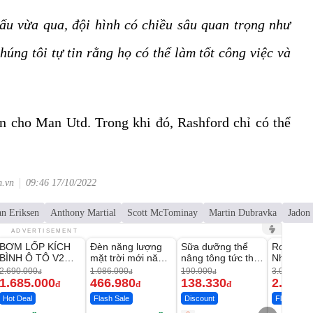
đấu vừa qua, đội hình có chiều sâu quan trọng như
húng tôi tự tin rằng họ có thể làm tốt công việc và
ớn cho Man Utd. Trong khi đó, Rashford chỉ có thể
m.vn
09:46 17/10/2022
an Eriksen
Anthony Martial
Scott McTominay
Martin Dubravka
Jadon
Unmute
Unmute
Unmute
Unmute
ADVERTISEMENT
BƠM LỐP KÍCH
Đèn năng lượng
Sữa dưỡng thể
Robot Hú
-37%
-56%
-27%
BÌNH Ô TÔ V2
mặt trời mới năm
nâng tông tức thì
Nhà - D2
4IN1 Medicar
2026 có 120 viên
Vaseline Body
Thông M
2.690.000
1.086.000
190.000
3.000.000
đ
đ
đ
12.000mAh
LED lớn
1.685.000
466.980
138.330
2.200.
đ
đ
đ
Hot Deal
Flash Sale
Discount
Flash Sale