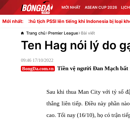
MỚI NHẤT
ASEAN CUP 2026
LỊCH
ủ tịch PSSI lên tiếng khi Indonesia bị loại khỏi ASEAN Cup
Mới nhất:
Trang chủ
Premier League
Bài viết
Ten Hag nói lý do g
09:46 17/10/2022
Tiền vệ người Đan Mạch bất 
BongDa.com.vn
Sau khi thua Man City với tỷ số 
thắng liên tiếp. Điều này phần nà
cao. Tối nay (16/10), họ có trận ti