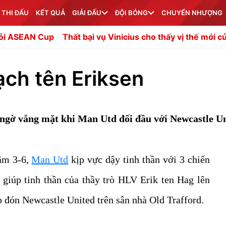
 THI ĐẤU
KẾT QUẢ
GIẢI ĐẤU
ĐỘI BÓNG
CHUYỂN NHƯỢNG
Thất bại vụ Vinicius cho thấy vị thế mới của Arsenal
A
ạch tên Eriksen
ngờ vắng mặt khi Man Utd đối đầu với Newcastle Un
đậm 3-6,
Man Utd
kịp vực dậy tinh thần với 3 chiến
o giúp tinh thần của thầy trò HLV Erik ten Hag lên
ếp đón Newcastle United trên sân nhà Old Trafford.