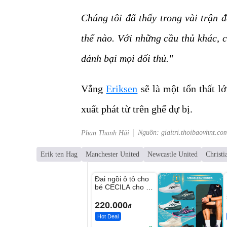
Chúng tôi đã thấy trong vài trận 
thế nào. Với những cầu thủ khác, c
đánh bại mọi đối thủ."
Vắng
Eriksen
sẽ là một tổn thất l
xuất phát từ trên ghế dự bị.
Nguồn: giaitri.thoibaovhnt.co
Phan Thanh Hải
Erik ten Hag
Manchester United
Newcastle United
Christi
Unmute
Đai ngồi ô tô cho
bé CECILA cho bé
1-9 tuổi
220.000
đ
Hot Deal