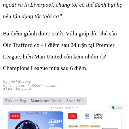
ngoài ra là Liverpool, chúng tôi có thể đánh bại họ
nếu tận dụng tốt thời cơ”.
Ba điểm giành được trước Villa giúp đội chủ sân
Old Trafford có 41 điểm sau 24 trận tại Premier
League, hiện Man United còn kém nhóm dự
Champions League mùa sau 6 điểm.
Nguyễn Việt Tùng
Nguồn: giaitri.thoibaovhnt.com.vn
02:04 13/02/2024
Erik ten Hag
Manchester United
Aston Villa
ADVERTISEMENT
-63%
-6%