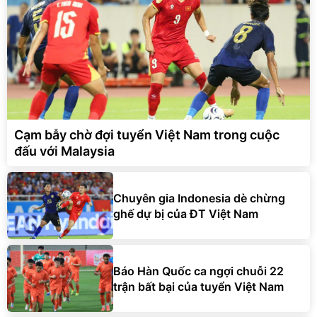
Cạm bẫy chờ đợi tuyển Việt Nam trong cuộc
đấu với Malaysia
Chuyên gia Indonesia dè chừng
ghế dự bị của ĐT Việt Nam
Báo Hàn Quốc ca ngợi chuỗi 22
trận bất bại của tuyển Việt Nam