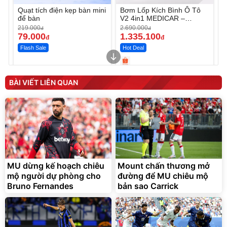
Quạt tích điện kẹp bàn mini
Bơm Lốp Kích Bình Ô Tô
để bàn
V2 4in1 MEDICAR –
12.000mAh
219.000
2.690.000
đ
đ
79.000
1.335.100
đ
đ
Flash Sale
Hot Deal
Unmute
Unmute
Máy ép chậm trái cây
Máy rửa xe cầm tay xịt rửa
BÀI VIẾT LIÊN QUAN
Elmich JEE 1855OL
cao áp có tạo bọt tuyết
3.000.000
đ
2.143.650
399.000
đ
đ
Flash Sale
Đã bán nhiều
MU dừng kế hoạch chiêu
Mount chấn thương mở
mộ người dự phòng cho
đường để MU chiêu mộ
Bruno Fernandes
bản sao Carrick