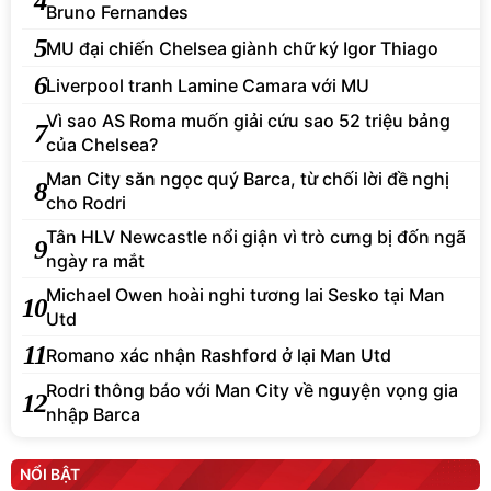
5
MU đại chiến Chelsea giành chữ ký Igor Thiago
6
Liverpool tranh Lamine Camara với MU
Vì sao AS Roma muốn giải cứu sao 52 triệu bảng
7
của Chelsea?
Man City săn ngọc quý Barca, từ chối lời đề nghị
8
cho Rodri
Tân HLV Newcastle nổi giận vì trò cưng bị đốn ngã
9
ngày ra mắt
Michael Owen hoài nghi tương lai Sesko tại Man
10
Utd
11
Romano xác nhận Rashford ở lại Man Utd
Rodri thông báo với Man City về nguyện vọng gia
12
nhập Barca
NỔI BẬT