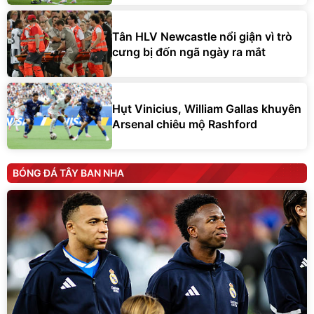
Tân HLV Newcastle nổi giận vì trò
cưng bị đốn ngã ngày ra mắt
Hụt Vinicius, William Gallas khuyên
Arsenal chiêu mộ Rashford
BÓNG ĐÁ TÂY BAN NHA