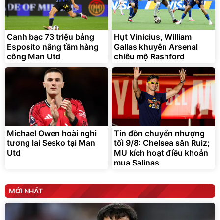
Bạt phủ xe ô tô cao cấp,
Xe đạp điện trợ lực G-
tráng nhôm 03 lớp
Force C14 gấp gọn bỏ cốp
tiện lợi
392.000
9.900.000
đ
đ
325.000
7.092.000
Canh bạc 73 triệu bảng
đ
Hụt Vinicius, William
đ
Esposito nâng tầm hàng
Gallas khuyên Arsenal
Đã bán nhiều
Đang xem nhiều
công Man Utd
chiêu mộ Rashford
G-FORCE VIETNA
Michael Owen hoài nghi
Tin đồn chuyển nhượng
tương lai Sesko tại Man
tối 9/8: Chelsea săn Ruiz;
Utd
MU kích hoạt điều khoản
mua Salinas
MỚI NHẤT