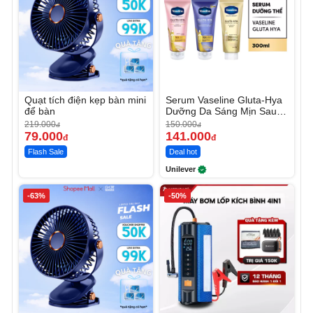
Quạt tích điện kẹp bàn mini
Serum Vaseline Gluta-Hya
để bàn
Dưỡng Da Sáng Mịn Sau 7
Ngày
219.000
150.000
đ
đ
79.000
141.000
đ
đ
Flash Sale
Deal hot
Unilever
-63%
-50%