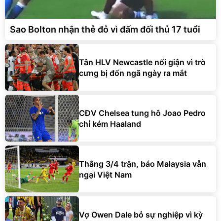
Sao Bolton nhận thẻ đỏ vì đấm đối thủ 17 tuổi
Tân HLV Newcastle nổi giận vì trò
cưng bị đốn ngã ngày ra mắt
CĐV Chelsea tung hô Joao Pedro
chỉ kém Haaland
Thắng 3/4 trận, báo Malaysia vẫn
ngại Việt Nam
Vợ Owen Dale bỏ sự nghiệp vì kỳ
chuyển nhượng