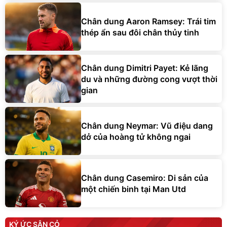
Chân dung Aaron Ramsey: Trái tim
thép ẩn sau đôi chân thủy tinh
Chân dung Dimitri Payet: Kẻ lãng
du và những đường cong vượt thời
gian
Chân dung Neymar: Vũ điệu dang
dở của hoàng tử không ngai
Chân dung Casemiro: Di sản của
một chiến binh tại Man Utd
KÝ ỨC SÂN CỎ