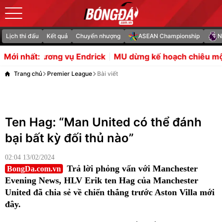
Lịch thi đấu
Kết quả
Chuyển nhượng
ASEAN Championship
N
 Endrick
MU dừng kế hoạch chiêu mộ người dự phòng c
Mới nhất:
Trang chủ
Premier League
Bài viết
Ten Hag: “Man United có thể đánh
bại bất kỳ đối thủ nào”
02:04 13/02/2024
Trả lời phỏng vấn với Manchester
BongDa.com.vn
Evening News, HLV Erik ten Hag của Manchester
United đã chia sẻ về chiến thắng trước Aston Villa mới
đây.
Đêm qua,
Man United
đã có chiến thắng thứ 4 liên