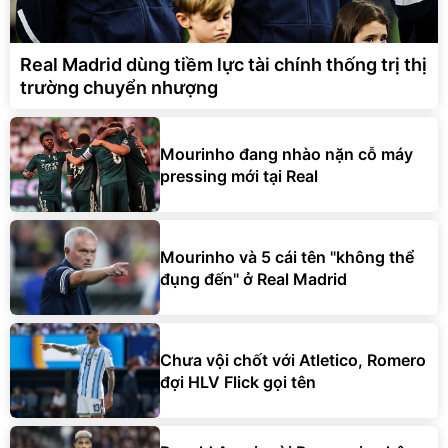
Real Madrid dùng tiềm lực tài chính thống trị thị
trường chuyển nhượng
Mourinho đang nhào nặn cỗ máy
pressing mới tại Real
Mourinho và 5 cái tên "không thể
đụng đến" ở Real Madrid
Chưa vội chốt với Atletico, Romero
đợi HLV Flick gọi tên
Ronald Araujo rời Barca, gia nhập