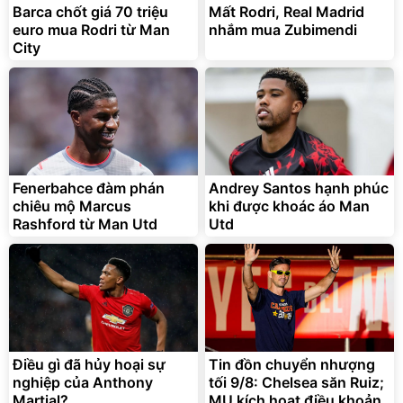
euro mua Rodri từ Man
nhắm mua Zubimendi
City
Fenerbahce đàm phán
Andrey Santos hạnh phúc
chiêu mộ Marcus
khi được khoác áo Man
Rashford từ Man Utd
Utd
Điều gì đã hủy hoại sự
Tin đồn chuyển nhượng
nghiệp của Anthony
tối 9/8: Chelsea săn Ruiz;
Martial?
MU kích hoạt điều khoản