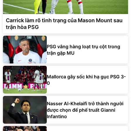
Carrick làm rõ tình trạng của Mason Mount sau
trận hòa PSG
PSG vắng hàng loạt trụ cột trong
trận gặp MU
Mallorca gây sốc khi hạ gục PSG 3-
0
Nasser Al-Khelaifi trở thành người
được chọn để phế truất Gianni
Infantino
Lý do Zidane có khả năng thành