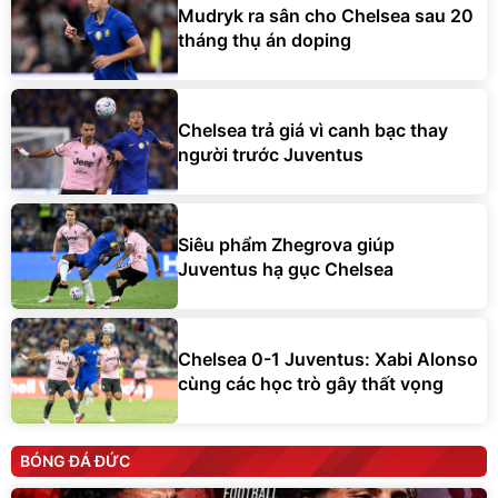
Mudryk ra sân cho Chelsea sau 20
tháng thụ án doping
Chelsea trả giá vì canh bạc thay
người trước Juventus
Siêu phẩm Zhegrova giúp
Juventus hạ gục Chelsea
Chelsea 0-1 Juventus: Xabi Alonso
cùng các học trò gây thất vọng
BÓNG ĐÁ ĐỨC