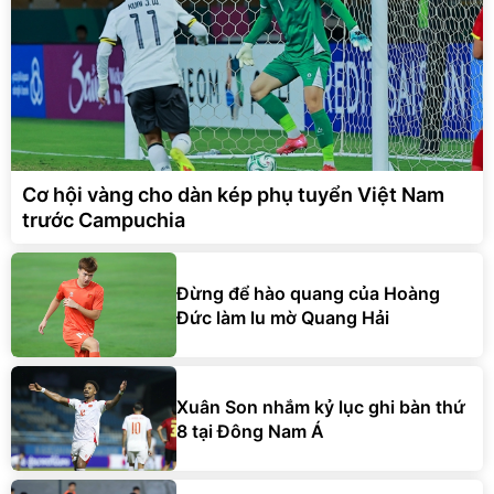
Cơ hội vàng cho dàn kép phụ tuyển Việt Nam
trước Campuchia
Đừng để hào quang của Hoàng
Đức làm lu mờ Quang Hải
Xuân Son nhắm kỷ lục ghi bàn thứ
8 tại Đông Nam Á