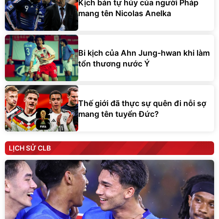
Kịch bản tự hủy của người Pháp
mang tên Nicolas Anelka
Bi kịch của Ahn Jung-hwan khi làm
tổn thương nước Ý
Thế giới đã thực sự quên đi nỗi sợ
mang tên tuyển Đức?
LỊCH SỬ CLB