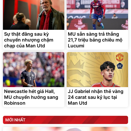
Bạt phủ xe ô tô cao cấp,
Xe đạp điện trợ lực G-
tráng nhôm 03 lớp
Force C14 gấp gọn bỏ cốp
tiện lợi
392.000
9.900.000
đ
đ
325.000
7.092.000
Sự thật đằng sau kỳ
đ
MU sẵn sàng trả thẳng
đ
chuyển nhượng chậm
21,7 triệu bảng chiêu mộ
Đã bán nhiều
Đang xem nhiều
chạp của Man Utd
Lucumi
G-FORCE VIETNA
Newcastle hét giá Hall,
JJ Gabriel nhận thẻ vàng
MU chuyển hướng sang
24 carat sau kỷ lục tại
Robinson
Man Utd
MỚI NHẤT