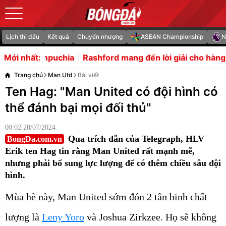
Lịch thi đấu
Kết quả
Chuyển nhượng
ASEAN Championship
N
Rashford mang đến lời giải cho hàng công của Carrick
Mới nhất:
Trang chủ
Man Utd
Bài viết
Ten Hag: "Man United có đội hình có
thể đánh bại mọi đối thủ"
00:02 28/07/2024
Qua trích dẫn của Telegraph, HLV
BongDa.com.vn
Erik ten Hag tin rằng Man United rất mạnh mẽ,
nhưng phải bổ sung lực lượng để có thêm chiều sâu đội
hình.
Mùa hè này, Man United sớm đón 2 tân binh chất
lượng là
Leny Yoro
và Joshua Zirkzee. Họ sẽ không