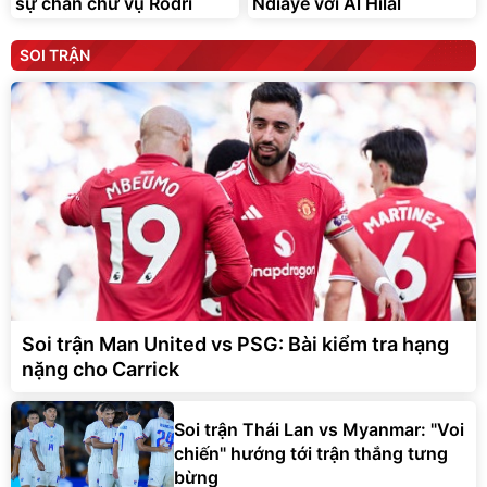
sự chần chừ vụ Rodri
Ndiaye với Al Hilal
SOI TRẬN
Soi trận Man United vs PSG: Bài kiểm tra hạng
nặng cho Carrick
Soi trận Thái Lan vs Myanmar: "Voi
chiến" hướng tới trận thắng tưng
bừng