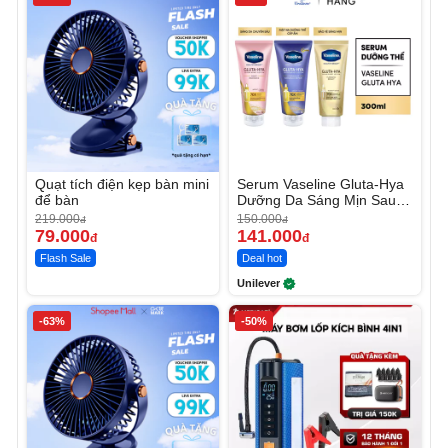
Quạt tích điện kẹp bàn mini
Serum Vaseline Gluta-Hya
để bàn
Dưỡng Da Sáng Mịn Sau 7
Ngày
219.000
150.000
đ
đ
79.000
141.000
đ
đ
Flash Sale
Deal hot
Unilever
-63%
-50%