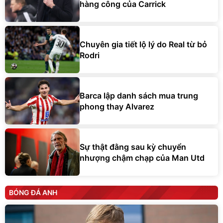
hàng công của Carrick
Chuyên gia tiết lộ lý do Real từ bỏ
Rodri
Barca lập danh sách mua trung
phong thay Alvarez
Sự thật đằng sau kỳ chuyển
nhượng chậm chạp của Man Utd
BÓNG ĐÁ ANH