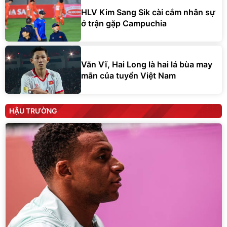
HLV Kim Sang Sik cài cắm nhân sự
ở trận gặp Campuchia
Văn Vĩ, Hai Long là hai lá bùa may
mắn của tuyển Việt Nam
HẬU TRƯỜNG