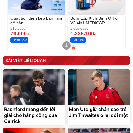
Quạt tích điện kẹp bàn mini
Bơm Lốp Kích Bình Ô Tô
để bàn
V2 4in1 MEDICAR –
12.000mAh
219.000
2.690.000
đ
đ
79.000
1.335.100
đ
đ
Flash Sale
Hot Deal
Unmute
Unmute
Máy ép chậm trái cây
Máy rửa xe cầm tay xịt rửa
BÀI VIẾT LIÊN QUAN
Elmich JEE 1855OL
cao áp có tạo bọt tuyết
3.000.000
đ
2.143.650
399.000
đ
đ
Flash Sale
Đã bán nhiều
Rashford mang đến lời
Man Utd giữ chân sao trẻ
giải cho hàng công của
Jim Thwaites ở lại đội một
Carrick