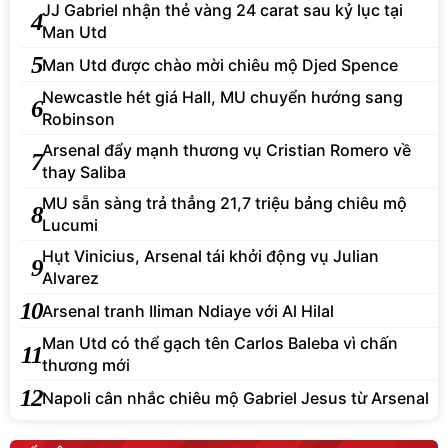
JJ Gabriel nhận thẻ vàng 24 carat sau kỷ lục tại
4
Man Utd
5
Man Utd được chào mời chiêu mộ Djed Spence
Newcastle hét giá Hall, MU chuyển hướng sang
6
Robinson
Arsenal đẩy mạnh thương vụ Cristian Romero về
7
thay Saliba
MU sẵn sàng trả thẳng 21,7 triệu bảng chiêu mộ
8
Lucumi
Hụt Vinicius, Arsenal tái khởi động vụ Julian
9
Alvarez
10
Arsenal tranh Iliman Ndiaye với Al Hilal
Man Utd có thể gạch tên Carlos Baleba vì chấn
11
thương mới
12
Napoli cân nhắc chiêu mộ Gabriel Jesus từ Arsenal