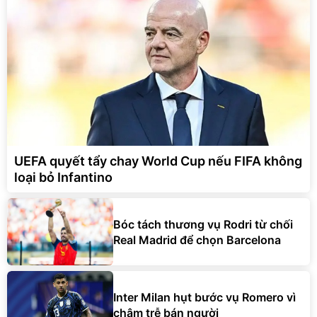
UEFA quyết tẩy chay World Cup nếu FIFA không
loại bỏ Infantino
Bóc tách thương vụ Rodri từ chối
Real Madrid để chọn Barcelona
Inter Milan hụt bước vụ Romero vì
chậm trễ bán người