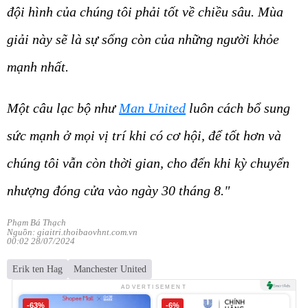
đội hình của chúng tôi phải tốt về chiều sâu. Mùa
giải này sẽ là sự sống còn của những người khỏe
mạnh nhất.
Một câu lạc bộ như
Man United
luôn cách bổ sung
sức mạnh ở mọi vị trí khi có cơ hội, để tốt hơn và
chúng tôi vẫn còn thời gian, cho đến khi kỳ chuyển
nhượng đóng cửa vào ngày 30 tháng 8."
Phạm Bá Thạch
Nguồn: giaitri.thoibaovhnt.com.vn
00:02 28/07/2024
Erik ten Hag
Manchester United
ADVERTISEMENT
-63%
-6%