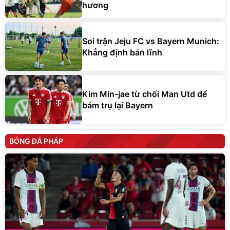
hương
Soi trận Jeju FC vs Bayern Munich:
Khẳng định bản lĩnh
Kim Min-jae từ chối Man Utd để
bám trụ lại Bayern
BÓNG ĐÁ PHÁP