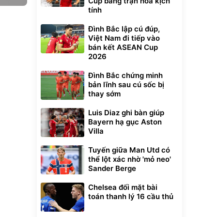
Cup bằng trận hòa kịch
tính
Đình Bắc lập cú đúp,
Việt Nam đi tiếp vào
bán kết ASEAN Cup
2026
Đình Bắc chứng minh
bản lĩnh sau cú sốc bị
thay sớm
Luis Diaz ghi bàn giúp
Bayern hạ gục Aston
Villa
Tuyến giữa Man Utd có
thể lột xác nhờ 'mỏ neo'
Sander Berge
Chelsea đối mặt bài
toán thanh lý 16 cầu thủ