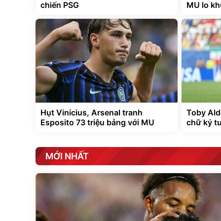
chiến PSG
MU lo kh
Hụt Vinicius, Arsenal tranh
Toby Ald
Esposito 73 triệu bảng với MU
chữ ký t
MỚI NHẤT