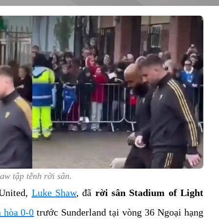
aw tập tễnh rời sân.
 United,
Luke Shaw
, đã
rời sân Stadium of Light
n hòa 0-0
trước Sunderland tại vòng 36 Ngoại hạng