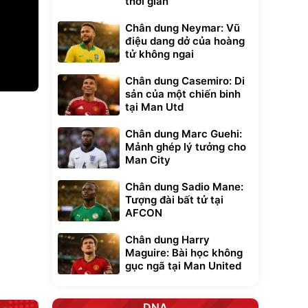
thời gian
Chân dung Neymar: Vũ
điệu dang dở của hoàng
tử không ngai
Chân dung Casemiro: Di
sản của một chiến binh
Unmute
tại Man Utd
t Bụi Lau
Vali Bamozo
-001 -
Khung Nhôm
Chân dung Marc Guehi:
inh
9066 Size
1.000.000
đ
đ
Mảnh ghép lý tưởng cho
20/24/28 Cao Cấp
000
825.000
đ
đ
Man City
Flash Sale
Chân dung Sadio Mane:
Tượng đài bất tử tại
Lót ghế ôtô, nâng
AFCON
lưng chống nóng
giúp thoải mái
trong di chuyển
295.000
Chân dung Harry
đ
Maguire: Bài học không
Đã bán nhiều
gục ngã tại Man United
DNA