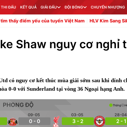
 THI ĐẤU
KẾT QUẢ
GIẢI ĐẤU
ĐỘI BÓNG
CHUYỂN NHƯỢNG
m yếu của tuyển Việt Nam
HLV Kim Sang Sik muốn Đình 
uke Shaw nguy cơ nghỉ t
d có nguy cơ kết thúc mùa giải sớm sau khi dính 
 hòa 0-0 với Sunderland tại vòng 36 Ngoại hạng Anh.
PHONG ĐỘ
Thắng
H
09-05
03-05
28-04
0 - 0
3 - 2
2 - 1