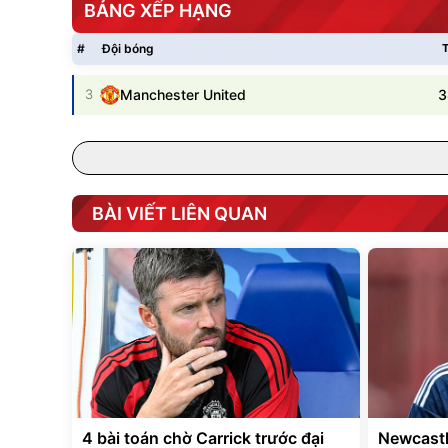
BẢNG XẾP HẠNG
#
Đội bóng
T
3
3
Manchester United
BÀI VIẾT LIÊN QUAN
4 bài toán chờ Carrick trước đại
Newcastl