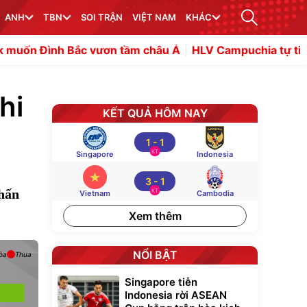
ANH
TBN
SOI TRẬN
VIỆT NAM
KHÁC
Bắc vươn tầm châu Á
HLV Campuchia tự tin nếu tái đấu 
hi
KẾT QUẢ HÔM NAY
1
-
1
KT
Singapore
Indonesia
3
-
1
chấn
KT
Vietnam
Cambodia
Xem thêm
NỔI BẬT
òa
Thua
Singapore tiễn
Indonesia rời ASEAN