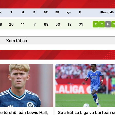
r
T
H
B
BT
BB
+/-
Đ
Phong độ
8
20
11
7
69
50
19
71
T
T
H
Xem tất cả
e từ chối bán Lewis Hall,
Sức hút La Liga và bài toán s