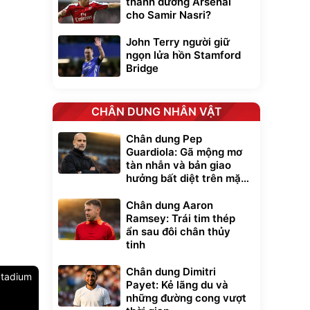
thánh đường Arsenal
cho Samir Nasri?
John Terry người giữ
ngọn lửa hồn Stamford
Bridge
CHÂN DUNG NHÂN VẬT
Chân dung Pep
Guardiola: Gã mộng mơ
tàn nhẫn và bản giao
hưởng bất diệt trên mặt
cỏ xanh
Chân dung Aaron
Ramsey: Trái tim thép
ẩn sau đôi chân thủy
tinh
Chân dung Dimitri
tadium
Payet: Kẻ lãng du và
những đường cong vượt