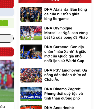
DNA Atalanta: Bản hùng
ca của nữ thần giữa
lòng Bergamo
T
T
DNA Olympique
Marseille: Ngôi sao vàng
bất tử của bóng đá Pháp
DNA Curacao: Cơn địa
chấn "màu Xanh" & giấc
mơ của Quốc gia nhỏ
nhất lịch sử World Cup
DNA PSV Eindhoven: Gã
nông dân thách thức cả
Châu Âu
DNA Dinamo Zagreb:
Phong thái quý tộc và
tinh thần đường phố
iêu
DNA Anderlecht: