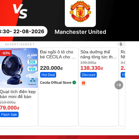
8:30
- 22-08-2026
Manchester United
Unmute
Unmute
Unmute
ADVERTISEMENT
Đai ngồi ô tô cho
Sữa dưỡng thể
Robot Hú
-63%
-27%
bé CECILA cho bé
nâng tông tức thì
Nhà - D2
1-9 tuổi
Vaseline Body
Thông M
190.000
3.000.000
đ
220.000
138.330
2.200.
đ
đ
Hot Deal
Discount
Flash Sale
Cecila Offical Store
Quạt tích điện kẹp
bàn mini để bàn
219.000
đ
79.000
đ
Flash Sale