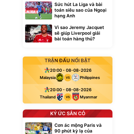
Sức hút La Liga và bài
toán siêu sao của Ngoại
hạng Anh
Vì sao Jeremy Jacquet
sẽ giúp Liverpool giải
bài toán hàng thủ?
TRẬN ĐẤU NỔI BẬT
20:00 - 08-08-2026
Malaysia
Philippines
VS
20:00 - 08-08-2026
Thailand
Myanmar
VS
KÝ ỨC SÂN CỎ
Cơn ác mộng Paris và
90 phút kỳ lạ của