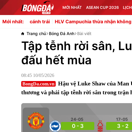
MỚI NHẤT
ASEAN CUP 2026
LỊCH
cánh trái
HLV Campuchia thừa nhận không tìm thấy điể
Mới nhất:
Trang chủ
Bóng Đá Anh
Bài viết
Tập tễnh rời sân, L
đấu hết mùa
08:45 10/05/2026
Hậu vệ Luke Shaw của Man Ut
BongDa.com.vn
thương và phải tập tễnh rời sân trong trận
24-05
17-05
0 - 3
3 - 2