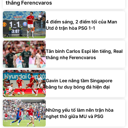
thắng Ferencvaros
4 điểm sáng, 2 điểm tối của Man
Utd ở trận hòa PSG 1-1
Tân binh Carlos Espi lên tiếng, Real
thắng nhẹ Ferencvaros
Gavin Lee nâng tầm Singapore
bằng tư duy bóng đá hiện đại
Những yếu tố làm nên trận hòa
nghẹt thở giữa MU và PSG