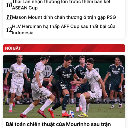
Thái Lan nhận thưởng lớn trước thềm bán kết
10
ASEAN Cup
11
Mason Mount dính chấn thương ở trận gặp PSG
HLV Herdman hạ thấp AFF Cup sau thất bại của
12
Indonesia
NỔI BẬT
Bài toán chiến thuật của Mourinho sau trận