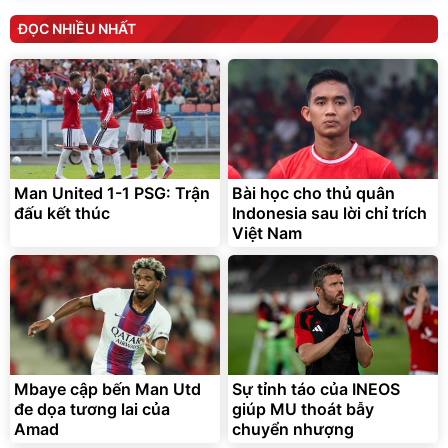
ĐỌC NHIỀU NHẤT
Man United 1-1 PSG: Trận
Bài học cho thủ quân
đấu kết thúc
Indonesia sau lời chỉ trích
Việt Nam
Mbaye cập bến Man Utd
Sự tỉnh táo của INEOS
đe dọa tương lai của
giúp MU thoát bẫy
Amad
chuyển nhượng