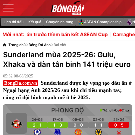
Lịch thi đấu
Kết quả
Chuyển nhượng
ASEAN Championship
N
n trước thềm bán kết ASEAN Cup
Carragher ấn tượng các
Mới nhất:
Trang chủ
Bóng Đá Anh
Bài viết
Sunderland mùa 2025-26: Guiu,
Xhaka và dàn tân binh 141 triệu euro
05:32 08/08/2025
Sunderland được kỳ vọng tạo dấu ấn ở
BongDa.com.vn
Ngoại hạng Anh 2025/26 sau khi chi tiêu mạnh tay,
củng cố đội hình mạnh mẽ ở hè 2025.
PHONG ĐỘ
Thắng
Hòa
Thua
24-05
17-05
09-05
02-05
25-04
2 - 1
1 - 3
0 - 0
1 - 1
0 - 5