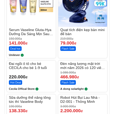
Serum Vaseline Gluta-Hya
Quạt tích điện kẹp bàn mini
Dưỡng Da Sáng Mịn Sau 7
để bàn
Ngày
150.000
219.000
đ
đ
141.000
79.000
đ
đ
Deal hot
Flash Sale
Unilever
Unmute
Unmute
Đai ngồi ô tô cho bé
Đèn năng lượng mặt trời
-56%
CECILA cho bé 1-9 tuổi
mới năm 2026 có 120 viên
LED lớn
1.086.000
đ
220.000
466.980
đ
đ
Hot Deal
Flash Sale
Cecila Offical Store
A dong solarlight
Unmute
Unmute
Sữa dưỡng thể nâng tông
Robot Hút Bụi Lau Nhà -
-27%
-26%
tức thì Vaseline Body
D2-001 - Thông Minh
190.000
3.000.000
đ
đ
138.330
2.200.000
đ
đ