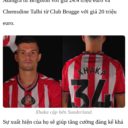
Adingra
từ Brighton với giá
24.4 triệu euro
và
Chemsdine Talbi
từ Club Brugge với giá
20 triệu
euro
.
Xhaka cập bến Sunderland.
Sự xuất hiện của họ sẽ giúp tăng cường đáng kể khả