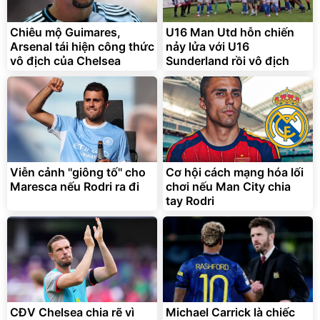
Chiêu mộ Guimares,
U16 Man Utd hỗn chiến
Arsenal tái hiện công thức
nảy lửa với U16
vô địch của Chelsea
Sunderland rồi vô địch
Viễn cảnh ''giông tố'' cho
Cơ hội cách mạng hóa lối
Maresca nếu Rodri ra đi
chơi nếu Man City chia
tay Rodri
CĐV Chelsea chia rẽ vì
Michael Carrick là chiếc