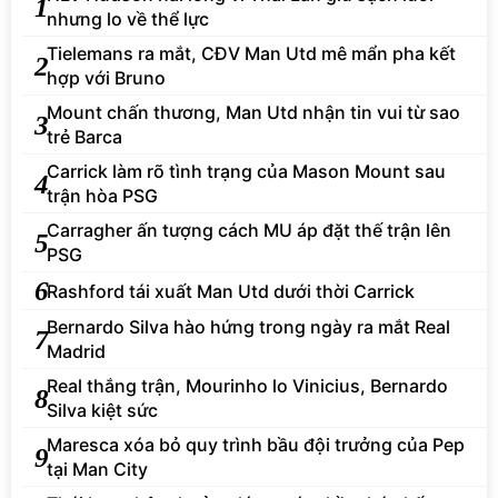
1
nhưng lo về thể lực
Tielemans ra mắt, CĐV Man Utd mê mẩn pha kết
2
hợp với Bruno
Mount chấn thương, Man Utd nhận tin vui từ sao
3
trẻ Barca
Carrick làm rõ tình trạng của Mason Mount sau
4
trận hòa PSG
Carragher ấn tượng cách MU áp đặt thế trận lên
5
PSG
6
Rashford tái xuất Man Utd dưới thời Carrick
Bernardo Silva hào hứng trong ngày ra mắt Real
7
Madrid
Real thắng trận, Mourinho lo Vinicius, Bernardo
8
Silva kiệt sức
Maresca xóa bỏ quy trình bầu đội trưởng của Pep
9
tại Man City