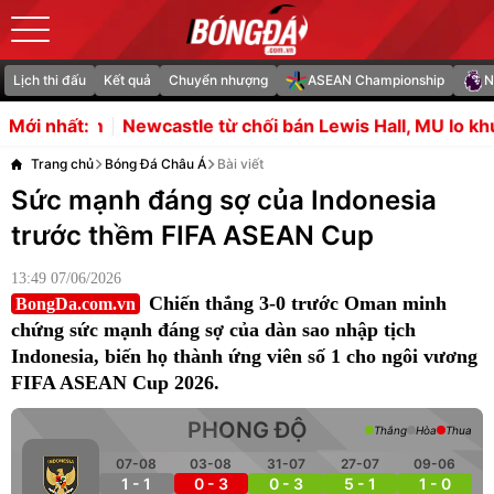
Lịch thi đấu
Kết quả
Chuyển nhượng
ASEAN Championship
N
castle từ chối bán Lewis Hall, MU lo khủng hoảng cánh tr
Mới nhất:
Trang chủ
Bóng Đá Châu Á
Bài viết
Sức mạnh đáng sợ của Indonesia
trước thềm FIFA ASEAN Cup
13:49 07/06/2026
Chiến thắng 3-0 trước Oman minh
BongDa.com.vn
chứng sức mạnh đáng sợ của dàn sao nhập tịch
Indonesia, biến họ thành ứng viên số 1 cho ngôi vương
FIFA ASEAN Cup 2026.
PHONG ĐỘ
Thắng
Hòa
Thua
07-08
03-08
31-07
27-07
09-06
1 - 1
0 - 3
0 - 3
5 - 1
1 - 0