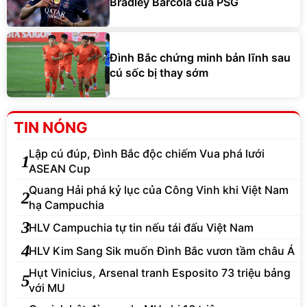
Bradley Barcola của PSG
Đình Bắc chứng minh bản lĩnh sau
cú sốc bị thay sớm
TIN NÓNG
Lập cú đúp, Đình Bắc độc chiếm Vua phá lưới
1
ASEAN Cup
Quang Hải phá kỷ lục của Công Vinh khi Việt Nam
2
hạ Campuchia
3
HLV Campuchia tự tin nếu tái đấu Việt Nam
4
HLV Kim Sang Sik muốn Đình Bắc vươn tầm châu Á
Hụt Vinicius, Arsenal tranh Esposito 73 triệu bảng
5
với MU