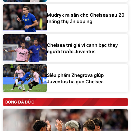
Mudryk ra sân cho Chelsea sau 20
tháng thụ án doping
Chelsea trả giá vì canh bạc thay
người trước Juventus
Siêu phẩm Zhegrova giúp
Juventus hạ gục Chelsea
BÓNG ĐÁ ĐỨC