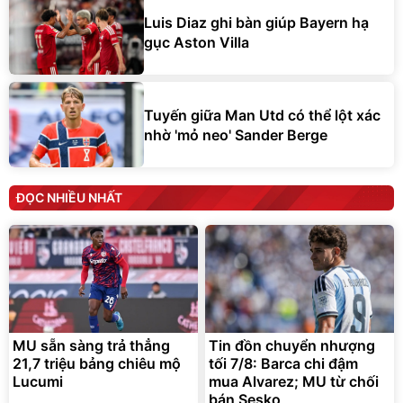
Luis Diaz ghi bàn giúp Bayern hạ
gục Aston Villa
Tuyến giữa Man Utd có thể lột xác
nhờ 'mỏ neo' Sander Berge
ĐỌC NHIỀU NHẤT
MU sẵn sàng trả thẳng
Tin đồn chuyển nhượng
21,7 triệu bảng chiêu mộ
tối 7/8: Barca chi đậm
Lucumi
mua Alvarez; MU từ chối
bán Sesko