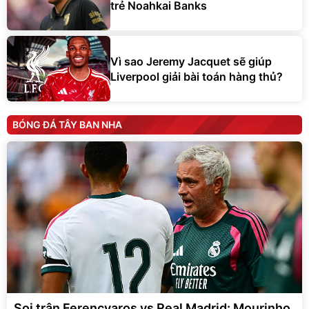
trẻ Noahkai Banks
Vì sao Jeremy Jacquet sẽ giúp
Liverpool giải bài toán hàng thủ?
BÓNG ĐÁ TÂY BAN NHA
Soi trận Ferencvaros vs Real Madrid: Mourinho