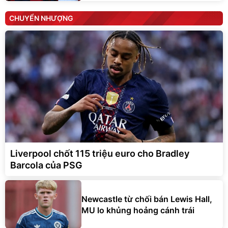
CHUYỂN NHƯỢNG
Liverpool chốt 115 triệu euro cho Bradley
Barcola của PSG
Newcastle từ chối bán Lewis Hall,
MU lo khủng hoảng cánh trái