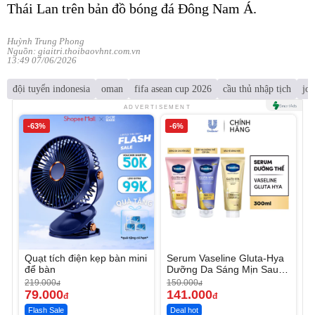
Thái Lan trên bản đồ bóng đá Đông Nam Á.
Huỳnh Trung Phong
Nguồn: giaitri.thoibaovhnt.com.vn
13:49 07/06/2026
đội tuyển indonesia
oman
fifa asean cup 2026
cầu thủ nhập tịch
jo
ADVERTISEMENT
-63%
-6%
Quạt tích điện kẹp bàn mini
Serum Vaseline Gluta-Hya
để bàn
Dưỡng Da Sáng Mịn Sau 7
Ngày
219.000
150.000
đ
đ
79.000
141.000
đ
đ
Flash Sale
Deal hot