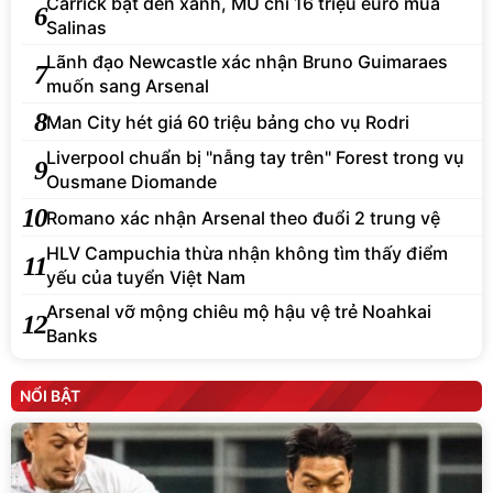
Carrick bật đèn xanh, MU chi 16 triệu euro mua
6
Salinas
Lãnh đạo Newcastle xác nhận Bruno Guimaraes
7
muốn sang Arsenal
8
Man City hét giá 60 triệu bảng cho vụ Rodri
Liverpool chuẩn bị "nẫng tay trên" Forest trong vụ
9
Ousmane Diomande
10
Romano xác nhận Arsenal theo đuổi 2 trung vệ
HLV Campuchia thừa nhận không tìm thấy điểm
11
yếu của tuyển Việt Nam
Arsenal vỡ mộng chiêu mộ hậu vệ trẻ Noahkai
12
Banks
NỔI BẬT