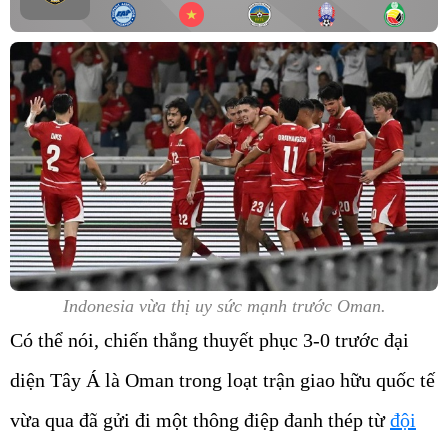
Indonesia vừa thị uy sức mạnh trước Oman.
Có thể nói, chiến thắng thuyết phục 3-0 trước đại
diện Tây Á là Oman trong loạt trận giao hữu quốc tế
vừa qua đã gửi đi một thông điệp đanh thép từ
đội