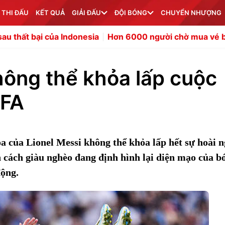
 THI ĐẤU
KẾT QUẢ
GIẢI ĐẤU
ĐỘI BÓNG
CHUYỂN NHƯỢNG
ủa Indonesia
Hơn 6000 người chờ mua vé bán kết ASEA
hông thể khỏa lấp cuộc
IFA
 của Lionel Messi không thể khỏa lấp hết sự hoài n
n cách giàu nghèo đang định hình lại diện mạo của b
động.