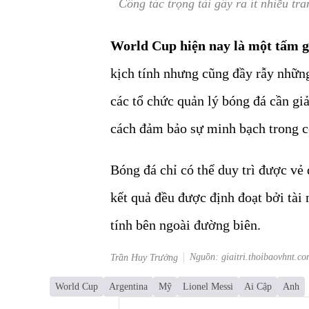
Công tác trọng tài gây ra ít nhiều tr
World Cup hiện nay là một tấm gư
kịch tính nhưng cũng đầy rẫy những 
các tổ chức quản lý bóng đá cần gi
cách đảm bảo sự minh bạch trong c
Bóng đá chỉ có thể duy trì được vẻ
kết quả đều được định đoạt bởi tài
tính bên ngoài đường biên.
Nguồn: giaitri.thoibaovhnt.co
Trần Huy Trưởng
World Cup
Argentina
Mỹ
Lionel Messi
Ai Cập
Anh