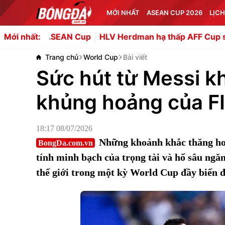
MỚI NHẤT
ASEAN CUP 2026
LỊCH
i ASEAN Cup
HLV Herdman hạ thấp AFF Cup sau thất bại c
Mới nhất:
Trang chủ
World Cup
Bài viết
Sức hút từ Messi k
khủng hoảng của F
18:17 08/07/2026
Những khoảnh khắc thăng hoa
BongDa.com.vn
tính minh bạch của trọng tài và hố sâu ngă
thế giới trong một kỳ World Cup đầy biến 