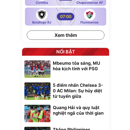
Coritiba
Chapecoense AF
07:00
Botafogo RJ
Fluminense
Xem thêm
NỔI BẬT
Mbeumo tỏa sáng, MU
hòa kịch tính với PSG
5 điểm nhấn Chelsea 3-
0 AC Milan: Sự hủy diệt
từ tuyến giữa
Quang Hải và quy luật
nghiệt ngã của thời gian
Thắng Philippines,