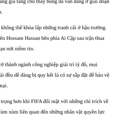
ắng gia tăng cho thấy bóng đá vẫn đang ở giai đoạn
n.
ỏ không thể khỏa lấp những tranh cãi ở hậu trường.
ên Hossam Hassan bên phía Ai Cập sau trận thua
rạn nứt niềm tin.
 thành ngành công nghiệp giải trí tỷ đô, mọi
ài đều dễ dàng bị quy kết là có sự sắp đặt để bảo vệ
 mại.
 trọng hơn khi FIFA đối mặt với những chỉ trích về
c lùm xùm liên quan đến những nhân vật quyền lực