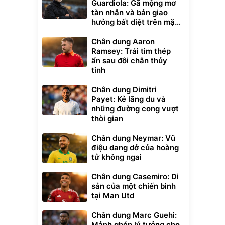
Guardiola: Gã mộng mơ
tàn nhẫn và bản giao
hưởng bất diệt trên mặt
cỏ xanh
Chân dung Aaron
Ramsey: Trái tim thép
ẩn sau đôi chân thủy
tinh
Chân dung Dimitri
Payet: Kẻ lãng du và
những đường cong vượt
thời gian
Chân dung Neymar: Vũ
điệu dang dở của hoàng
tử không ngai
Chân dung Casemiro: Di
sản của một chiến binh
tại Man Utd
Chân dung Marc Guehi:
Mảnh ghép lý tưởng cho