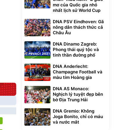
mơ của Quốc gia nhỏ
t Bụi Lau
Vali Bamozo
-001 -
Khung Nhôm
nhất lịch sử World Cup
inh
9066 Size
1.000.000
đ
đ
20/24/28 Cao Cấp
000
825.000
đ
đ
DNA PSV Eindhoven: Gã
Flash Sale
nông dân thách thức cả
Châu Âu
Lót ghế ôtô, nâng
DNA Dinamo Zagreb:
lưng chống nóng
Phong thái quý tộc và
giúp thoải mái
tinh thần đường phố
trong di chuyển
295.000
đ
Đã bán nhiều
DNA Anderlecht:
Champagne Football và
màu tím Hoàng gia
DNA AS Monaco:
Nghịch lý tuyệt đẹp bên
bờ Địa Trung Hải
DNA Gremio: Không
Joga Bonito, chỉ có máu
T
và nước mắt