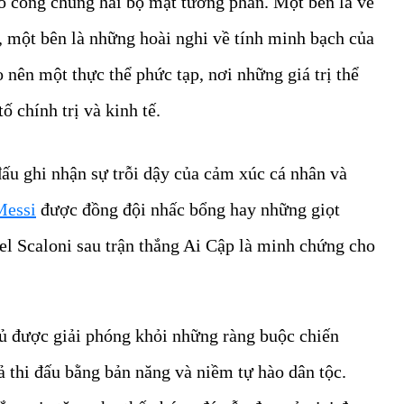
 công chúng hai bộ mặt tương phản. Một bên là vẻ
, một bên là những hoài nghi về tính minh bạch của
 nên một thực thể phức tạp, nơi những giá trị thể
ố chính trị và kinh tế.
ấu ghi nhận sự trỗi dậy của cảm xúc cá nhân và
Messi
được đồng đội nhấc bổng hay những giọt
el Scaloni sau trận thắng Ai Cập là minh chứng cho
thủ được giải phóng khỏi những ràng buộc chiến
cả thi đấu bằng bản năng và niềm tự hào dân tộc.