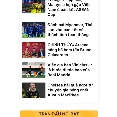
Malaysia hẹn gặp Việt
Nam ở bán kết ASEAN
Cup
Đánh bại Myanmar, Thái
Lan vào bán kết với
thành tích toàn thắng
CHÍNH THỨC: Arsenal
công bố bom tấn Bruno
Guimaraes
Việc gia hạn Vinicius Jr
là bước đi táo bạo của
Real Madrid
Chelsea hái quả ngọt từ
chuyên gia bóng chết
Austin MacPhee
TRẬN ĐẤU NỔI BẬT