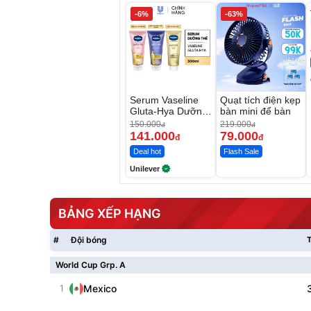
-6%
-63%
Serum Vaseline
Quạt tích điện kẹp
Gluta-Hya Dưỡng
bàn mini để bàn
Da Sáng Mịn Sau
150.000
219.000
đ
đ
7 Ngày
141.000
79.000
đ
đ
Deal hot
Flash Sale
Unilever
BẢNG XẾP HẠNG
#
Đội bóng
T
World Cup Grp. A
1
Mexico