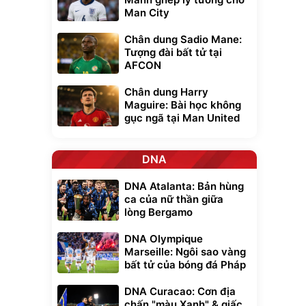
Man City
Chân dung Sadio Mane:
Tượng đài bất tử tại
AFCON
Chân dung Harry
Maguire: Bài học không
gục ngã tại Man United
DNA
DNA Atalanta: Bản hùng
ca của nữ thần giữa
lòng Bergamo
DNA Olympique
Marseille: Ngôi sao vàng
bất tử của bóng đá Pháp
DNA Curacao: Cơn địa
Unmute
chấn "màu Xanh" & giấc