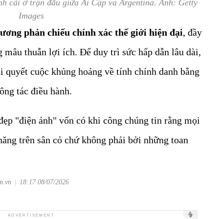
anh cãi ở trận đấu giữa Ai Cập và Argentina. Ảnh: Getty
Images
ơng phản chiếu chính xác thế giới hiện đại
, đầy
mâu thuẫn lợi ích. Để duy trì sức hấp dẫn lâu dài,
ải quyết cuộc khủng hoảng về tính chính danh bằng
ông tác điều hành.
 đẹp "điện ảnh" vốn có khi công chúng tin rằng mọi
 năng trên sân cỏ chứ không phải bởi những toan
m.vn
18:17 08/07/2026
Unmute
Unmute
Unmute
Unmute
ADVERTISEMENT