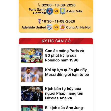
02:00 - 13-08-2026
Paris Saint-
Aston Villa
VS
Germain
16:30 - 11-08-2026
Adelaide United
Cong An Ha Noi
VS
KÝ ỨC SÂN CỎ
Cơn ác mộng Paris và
90 phút kỳ lạ của
Ronaldo năm 1998
Khi áp lực quốc gia đẩy
Messi đến giới hạn từ bỏ
Kịch bản tự hủy của
người Pháp mang tên
Nicolas Anelka
Bi kịch của Ahn Jung-