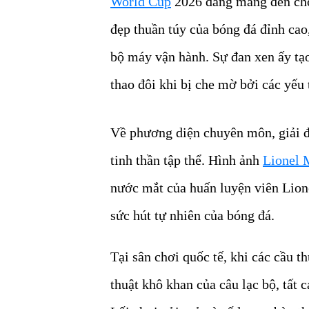
World Cup
2026 đang mang đến cho
đẹp thuần túy của bóng đá đỉnh cao
bộ máy vận hành. Sự đan xen ấy tạo
thao đôi khi bị che mờ bởi các yếu t
Về phương diện chuyên môn, giải đ
tinh thần tập thể. Hình ảnh
Lionel 
nước mắt của huấn luyện viên Lion
sức hút tự nhiên của bóng đá.
Tại sân chơi quốc tế, khi các cầu 
thuật khô khan của câu lạc bộ, tất 