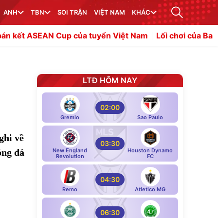
ANH
TBN
SOI TRẬN
VIỆT NAM
KHÁC
N Cup của tuyển Việt Nam
Lối chơi của Barcelona giúp 
LTĐ HÔM NAY
02:00
Gremio
Sao Paulo
ghi về
03:30
óng đá
New England
Houston Dynamo
Revolution
FC
04:30
Remo
Atletico MG
06:30