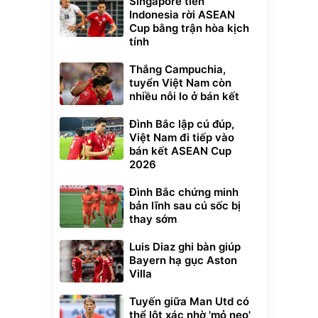
Singapore tiễn
Indonesia rời ASEAN
Cup bằng trận hòa kịch
tính
Thắng Campuchia,
tuyển Việt Nam còn
nhiều nỗi lo ở bán kết
Đình Bắc lập cú đúp,
Việt Nam đi tiếp vào
bán kết ASEAN Cup
2026
Đình Bắc chứng minh
bản lĩnh sau cú sốc bị
thay sớm
Luis Diaz ghi bàn giúp
Bayern hạ gục Aston
Villa
Tuyến giữa Man Utd có
thể lột xác nhờ 'mỏ neo'