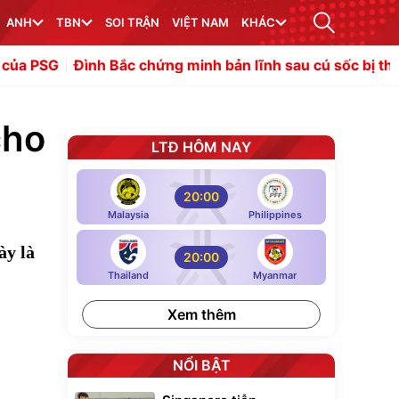
ANH
TBN
SOI TRẬN
VIỆT NAM
KHÁC
ình Bắc chứng minh bản lĩnh sau cú sốc bị thay sớm
New
cho
LTĐ HÔM NAY
20:00
Malaysia
Philippines
ày là
20:00
Thailand
Myanmar
Xem thêm
NỔI BẬT