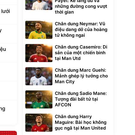
Payet: Kẻ lãng du và
những đường cong vượt
lưới
thời gian
Chân dung Neymar: Vũ
điệu dang dở của hoàng
y
tử không ngai
Chân dung Casemiro: Di
iệu
sản của một chiến binh
tại Man Utd
Chân dung Marc Guehi:
Mảnh ghép lý tưởng cho
Man City
Chân dung Sadio Mane:
Tượng đài bất tử tại
AFCON
ung
Chân dung Harry
Maguire: Bài học không
gục ngã tại Man United