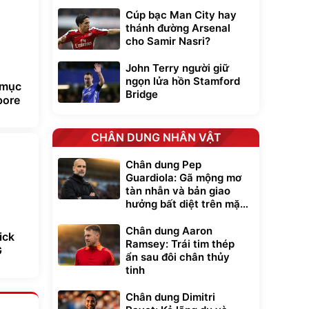
Cúp bạc Man City hay
thánh đường Arsenal
cho Samir Nasri?
John Terry người giữ
ngọn lửa hồn Stamford
 mục
Bridge
pore
CHÂN DUNG NHÂN VẬT
Chân dung Pep
Guardiola: Gã mộng mơ
tàn nhẫn và bản giao
hưởng bất diệt trên mặt
cỏ xanh
Chân dung Aaron
ick
Ramsey: Trái tim thép
G
ẩn sau đôi chân thủy
tinh
Chân dung Dimitri