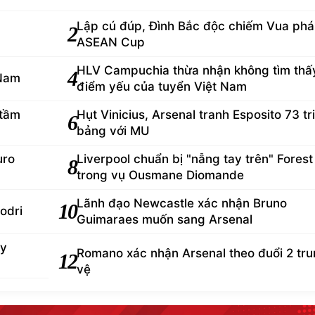
Lập cú đúp, Đình Bắc độc chiếm Vua phá 
2
ASEAN Cup
HLV Campuchia thừa nhận không tìm thấ
4
 Nam
điểm yếu của tuyển Việt Nam
 tầm
Hụt Vinicius, Arsenal tranh Esposito 73 tr
6
bảng với MU
uro
Liverpool chuẩn bị "nẫng tay trên" Forest
8
trong vụ Ousmane Diomande
Lãnh đạo Newcastle xác nhận Bruno
10
odri
Guimaraes muốn sang Arsenal
ey
Romano xác nhận Arsenal theo đuổi 2 tr
12
vệ