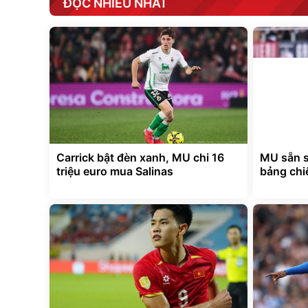
ĐỌC NHIỀU NHẤT
Carrick bật đèn xanh, MU chi 16
MU sẵn s
triệu euro mua Salinas
bảng chi