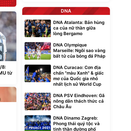
DNA
DNA Atalanta: Bản hùng
ca của nữ thần giữa
lòng Bergamo
DNA Olympique
Marseille: Ngôi sao vàng
bất tử của bóng đá Pháp
/8:
DNA Curacao: Cơn địa
 MU từ
chấn "màu Xanh" & giấc
mơ của Quốc gia nhỏ
nhất lịch sử World Cup
DNA PSV Eindhoven: Gã
nông dân thách thức cả
Châu Âu
DNA Dinamo Zagreb:
Phong thái quý tộc và
tinh thần đường phố