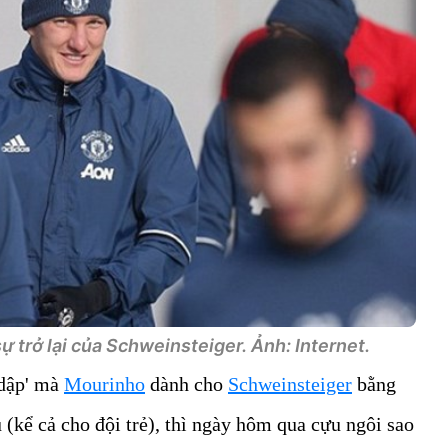
 trở lại của Schweinsteiger. Ảnh: Internet.
 dập' mà
Mourinho
dành cho
Schweinsteiger
bằng
 (kể cả cho đội trẻ), thì ngày hôm qua cựu ngôi sao