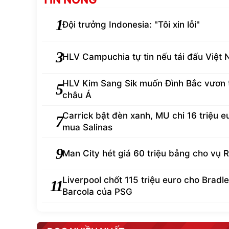
1
Đội trưởng Indonesia: "Tôi xin lỗi"
3
HLV Campuchia tự tin nếu tái đấu Việt
HLV Kim Sang Sik muốn Đình Bắc vươn
5
châu Á
Carrick bật đèn xanh, MU chi 16 triệu e
7
mua Salinas
9
Man City hét giá 60 triệu bảng cho vụ R
Liverpool chốt 115 triệu euro cho Bradl
11
Barcola của PSG