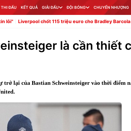
 THI ĐẤU
KẾT QUẢ
GIẢI ĐẤU
ĐỘI BÓNG
CHUYỂN NHƯỢNG
erpool chốt 115 triệu euro cho Bradley Barcola của PSG
Đ
einsteiger là cần thiết 
 trở lại của Bastian Schweinsteiger vào thời điểm n
nited.