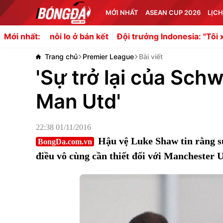
MỚI NHẤT
ASEAN CUP 2026
LỊCH
nỗi lo ở bán kết
Đội trưởng Indonesia: "Tôi xin lỗi"
Liv
Mới nhất:
Trang chủ
Premier League
Bài viết
'Sự trở lại của Schw
Man Utd'
22:38 01/11/2016
Hậu vệ Luke Shaw tin rằng sự
BongDa.com.vn
điều vô cùng cần thiết đối với Manchester U