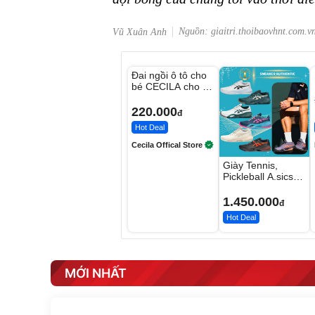
Nguồn: giaitri.thoibaovhnt.com.v
Vũ Xuân Anh
Unmute
Đai ngồi ô tô cho
bé CECILA cho bé
1-9 tuổi
220.000
đ
Hot Deal
Cecila Offical Store
Giày Tennis,
Pickleball A.sics
Resolution X Đủ
Các Phối Màu
1.450.000
đ
Hot Deal
MỚI NHẤT