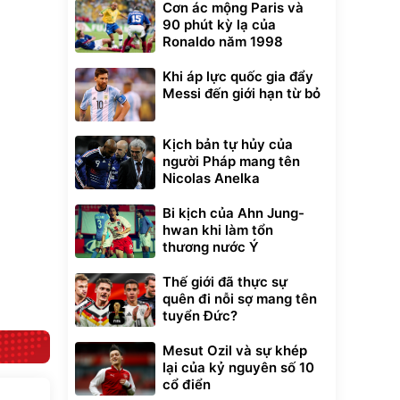
Cơn ác mộng Paris và
90 phút kỳ lạ của
Ronaldo năm 1998
Khi áp lực quốc gia đẩy
Unmute
Messi đến giới hạn từ bỏ
t Bụi Lau
Vali Bamozo
-001 -
Khung Nhôm
inh
9066 Size
1.000.000
đ
đ
20/24/28 Cao Cấp
000
825.000
Kịch bản tự hủy của
đ
đ
người Pháp mang tên
Flash Sale
Nicolas Anelka
Lót ghế ôtô, nâng
Bi kịch của Ahn Jung-
lưng chống nóng
hwan khi làm tổn
giúp thoải mái
thương nước Ý
trong di chuyển
295.000
đ
Đã bán nhiều
Thế giới đã thực sự
quên đi nỗi sợ mang tên
tuyển Đức?
Mesut Ozil và sự khép
lại của kỷ nguyên số 10
cổ điển