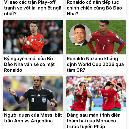
825.000
Vì sao các trận Play-off
Ronaldo có nên tiếp tục
đ
tranh vé vớt lại nghiệt ngã
chinh chiến cùng Bồ Đào
Flash Sale
nhất?
Nha?
Lót ghế ôtô, nâng lưng
chống nóng giúp thoải mái
trong di chuyển
295.000
Kỷ nguyên mới của Bồ
Ronaldo Nazario khẳng
đ
Đào Nha vẫn sẽ có mặt
định World Cup 2026 quá
Đã bán nhiều
Ronaldo
tầm CR7
Người quen của Messi bắt
Đằng sau màn trình diễn
trận Anh vs Argentina
thảm hại của Morocco
trước tuyển Pháp