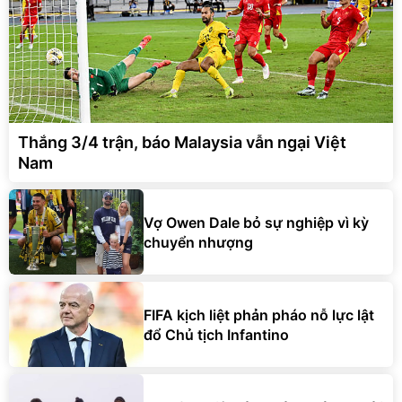
Thắng 3/4 trận, báo Malaysia vẫn ngại Việt
Nam
Vợ Owen Dale bỏ sự nghiệp vì kỳ
chuyển nhượng
FIFA kịch liệt phản pháo nỗ lực lật
đổ Chủ tịch Infantino