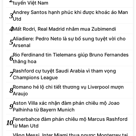
tuyển Việt Nam
Andrey Santos hạnh phúc khi được khoác áo Man
3
Utd
4
Mất Rodri, Real Madrid nhắm mua Zubimendi
Aliadiere: Pedro Neto là sự bổ sung tuyệt vời cho
5
Arsenal
Rio Ferdinand tin Tielemans giúp Bruno Fernandes
6
thăng hoa
Rashford cự tuyệt Saudi Arabia vì tham vọng
7
Champions League
Romano hé lộ chi tiết thương vụ Liverpool mượn
8
Araujo
Aston Villa xác nhận đàm phán chiêu mộ Joao
9
Palhinha từ Bayern Munich
Fenerbahce đàm phán chiêu mộ Marcus Rashford
10
từ Man Utd
Vắng Messi, Inter Miami thua ngược Monterrey tại