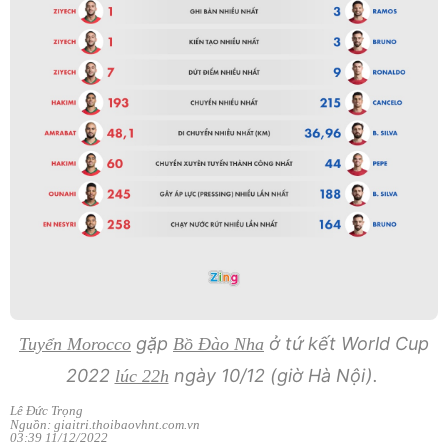
gặp
ở tứ kết World Cup
Tuyển Morocco
Bồ Đào Nha
2022
ngày 10/12 (giờ Hà Nội).
lúc 22h
Lê Đức Trọng
Nguồn: giaitri.thoibaovhnt.com.vn
03:39 11/12/2022