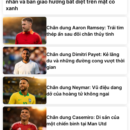
nhẫn và bản giao hưởng bất diệt trên mặt cỏ
xanh
Chân dung Aaron Ramsey: Trái tim
thép ẩn sau đôi chân thủy tinh
Chân dung Dimitri Payet: Kẻ lãng
du và những đường cong vượt thời
gian
Chân dung Neymar: Vũ điệu dang
dở của hoàng tử không ngai
Chân dung Casemiro: Di sản của
một chiến binh tại Man Utd