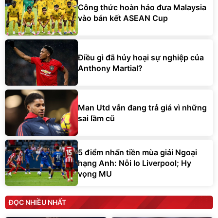
Công thức hoàn hảo đưa Malaysia
vào bán kết ASEAN Cup
Điều gì đã hủy hoại sự nghiệp của
Anthony Martial?
Man Utd vẫn đang trả giá vì những
sai lầm cũ
5 điểm nhấn tiền mùa giải Ngoại
hạng Anh: Nỗi lo Liverpool; Hy
vọng MU
ĐỌC NHIỀU NHẤT