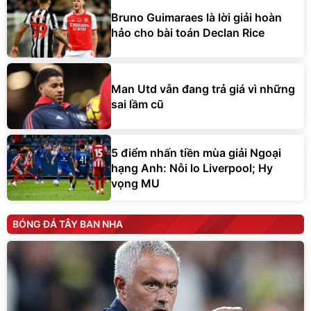
Bruno Guimaraes là lời giải hoàn
hảo cho bài toán Declan Rice
Man Utd vẫn đang trả giá vì những
sai lầm cũ
5 điểm nhấn tiền mùa giải Ngoại
hạng Anh: Nỗi lo Liverpool; Hy
vọng MU
BÓNG ĐÁ TÂY BAN NHA