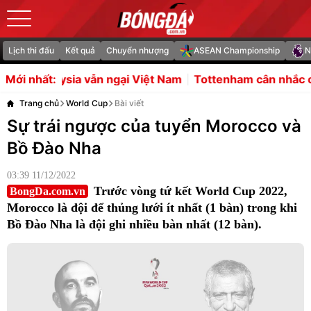
Lịch thi đấu
Kết quả
Chuyển nhượng
ASEAN Championship
N
n ngại Việt Nam
Tottenham cân nhắc chiêu mộ Balogun
Mới nhất:
Trang chủ
World Cup
Bài viết
Sự trái ngược của tuyển Morocco và
Bồ Đào Nha
03:39 11/12/2022
Trước vòng tứ kết World Cup 2022,
BongDa.com.vn
Morocco là đội để thủng lưới ít nhất (1 bàn) trong khi
Bồ Đào Nha là đội ghi nhiều bàn nhất (12 bàn).