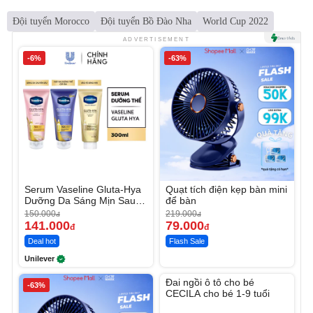
Đội tuyển Morocco
Đội tuyển Bồ Đào Nha
World Cup 2022
ADVERTISEMENT
-6%
-63%
Serum Vaseline Gluta-Hya
Quạt tích điện kẹp bàn mini
Dưỡng Da Sáng Mịn Sau 7
để bàn
Ngày
150.000
219.000
đ
đ
141.000
79.000
đ
đ
Deal hot
Flash Sale
Unilever
Unmute
Đai ngồi ô tô cho bé
-63%
CECILA cho bé 1-9 tuổi