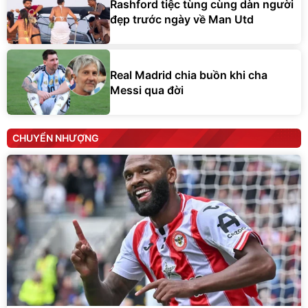
Rashford tiệc tùng cùng dàn người
đẹp trước ngày về Man Utd
Real Madrid chia buồn khi cha
Messi qua đời
CHUYỂN NHƯỢNG