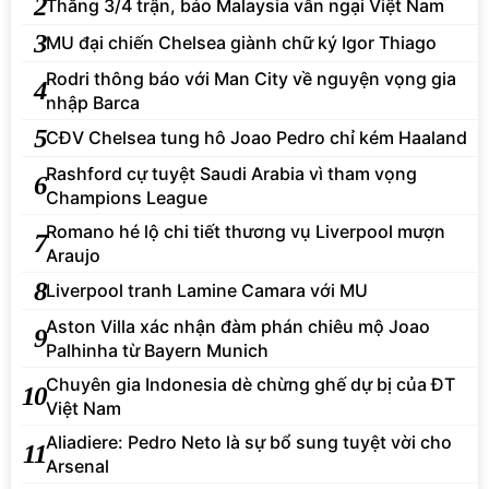
2
Thắng 3/4 trận, báo Malaysia vẫn ngại Việt Nam
3
MU đại chiến Chelsea giành chữ ký Igor Thiago
Rodri thông báo với Man City về nguyện vọng gia
4
nhập Barca
5
CĐV Chelsea tung hô Joao Pedro chỉ kém Haaland
Rashford cự tuyệt Saudi Arabia vì tham vọng
6
Champions League
Romano hé lộ chi tiết thương vụ Liverpool mượn
7
Araujo
8
Liverpool tranh Lamine Camara với MU
Aston Villa xác nhận đàm phán chiêu mộ Joao
9
Palhinha từ Bayern Munich
Chuyên gia Indonesia dè chừng ghế dự bị của ĐT
10
Việt Nam
Aliadiere: Pedro Neto là sự bổ sung tuyệt vời cho
11
Arsenal