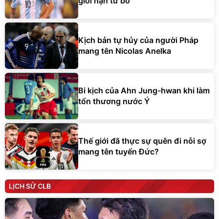
giới hạn từ bỏ
Kịch bản tự hủy của người Pháp
mang tên Nicolas Anelka
Bi kịch của Ahn Jung-hwan khi làm
tổn thương nước Ý
Thế giới đã thực sự quên đi nỗi sợ
mang tên tuyển Đức?
LỊCH SỬ CLB