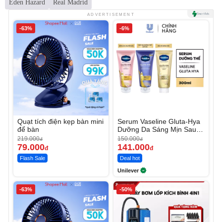
Eden Hazard
Real Madrid
ADVERTISEMENT
-63%
-6%
Quạt tích điện kẹp bàn mini
Serum Vaseline Gluta-Hya
để bàn
Dưỡng Da Sáng Mịn Sau 7
Ngày
219.000
150.000
đ
đ
79.000
141.000
đ
đ
Flash Sale
Deal hot
Unilever
-63%
-50%