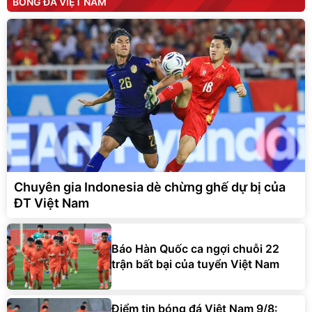
BÓNG ĐÁ VIỆT NAM
Chuyên gia Indonesia dè chừng ghế dự bị của
ĐT Việt Nam
Báo Hàn Quốc ca ngợi chuỗi 22
trận bất bại của tuyển Việt Nam
Điểm tin bóng đá Việt Nam 9/8: