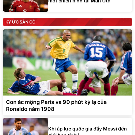
một chiến binh tại Man Utd
KÝ ỨC SÂN CỎ
Cơn ác mộng Paris và 90 phút kỳ lạ của
Ronaldo năm 1998
Khi áp lực quốc gia đẩy Messi đến