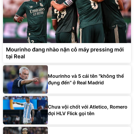
Mourinho đang nhào nặn cỗ máy pressing mới
tại Real
Mourinho và 5 cái tên "không thể
đụng đến" ở Real Madrid
Chưa vội chốt với Atletico, Romero
đợi HLV Flick gọi tên