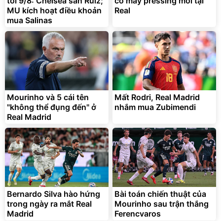
tối 9/8: Chelsea săn Ruiz;
cỗ máy pressing mới tại
MU kích hoạt điều khoản
Real
mua Salinas
Bạt phủ xe ô tô cao cấp,
Xe đạp điện trợ lực G-
tráng nhôm 03 lớp
Force C14 gấp gọn bỏ cốp
tiện lợi
392.000
9.900.000
đ
đ
325.000
7.092.000
đ
đ
Mourinho và 5 cái tên
Mất Rodri, Real Madrid
Đã bán nhiều
Đang xem nhiều
"không thể đụng đến" ở
nhắm mua Zubimendi
G-FORCE VIETNA
Real Madrid
Bernardo Silva hào hứng
Bài toán chiến thuật của
trong ngày ra mắt Real
Mourinho sau trận thắng
Madrid
Ferencvaros