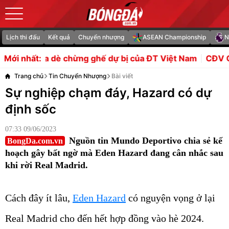
Lịch thi đấu
Kết quả
Chuyển nhượng
ASEAN Championship
N
hừng ghế dự bị của ĐT Việt Nam
CĐV Chelsea tung hô J
Mới nhất:
Trang chủ
Tin Chuyển Nhượng
Bài viết
Sự nghiệp chạm đáy, Hazard có dự
định sốc
07:33 09/06/2023
Nguồn tin Mundo Deportivo chia sẻ kế
BongDa.com.vn
hoạch gây bất ngờ mà Eden Hazard đang cân nhắc sau
khi rời Real Madrid.
Cách đây ít lâu,
Eden Hazard
có nguyện vọng ở lại
Real Madrid cho đến hết hợp đồng vào hè 2024.