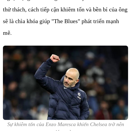
thử thách, cách tiếp cận khiêm tốn và bền bỉ của ông
sẽ là chìa khóa giúp "The Blues" phát triển mạnh
mẽ.
Sự khiêm tốn của Enzo Maresca khiến Chelsea trở nên