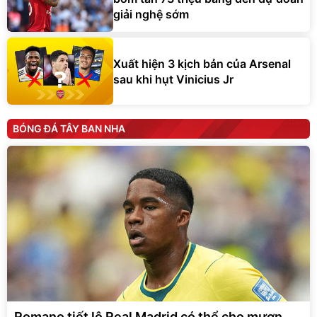
giải nghệ sớm
Xuất hiện 3 kịch bản của Arsenal
sau khi hụt Vinicius Jr
BÓNG ĐÁ TÂY BAN NHA
Romano tiết lộ Real Madrid có thể cho mượn