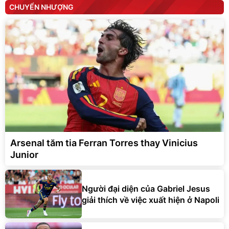
CHUYỂN NHƯỢNG
Arsenal tăm tia Ferran Torres thay Vinicius
Junior
Người đại diện của Gabriel Jesus
giải thích về việc xuất hiện ở Napoli