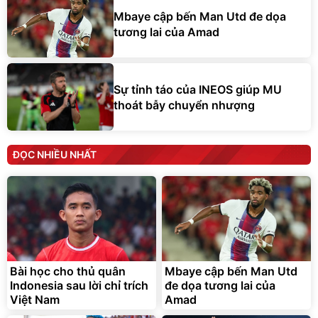
Mbaye cập bến Man Utd đe dọa
tương lai của Amad
Sự tỉnh táo của INEOS giúp MU
thoát bẫy chuyển nhượng
ĐỌC NHIỀU NHẤT
Bài học cho thủ quân
Mbaye cập bến Man Utd
Indonesia sau lời chỉ trích
đe dọa tương lai của
Việt Nam
Amad