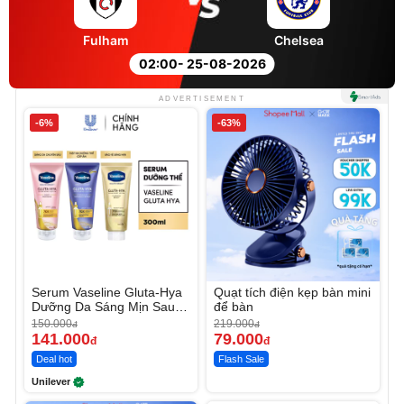
Fulham
Chelsea
02:00
- 25-08-2026
ADVERTISEMENT
-6%
-63%
Serum Vaseline Gluta-Hya
Quạt tích điện kẹp bàn mini
Dưỡng Da Sáng Mịn Sau 7
để bàn
Ngày
150.000
219.000
đ
đ
141.000
79.000
đ
đ
Deal hot
Flash Sale
Unilever
Unmute