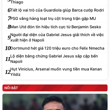
Thiago
6
Tiết lộ vai trò của Guardiola giúp Barca cướp Rodri
7
PSG vắng hàng loạt trụ cột trong trận gặp MU
8
Man Utd đón tín hiệu tích cực từ Benjamin Sesko
Người đại diện của Gabriel Jesus giải thích về việc
9
xuất hiện ở Napoli
10
Dortmund hét giá 120 triệu euro cho Felix Nmecha
Lộ diện bằng chứng Gabriel Jesus sắp cập bến
11
Napoli
Hụt Vinicius, Arsenal muốn vung tiền mua Kenan
12
Yildiz
NỔI BẬT