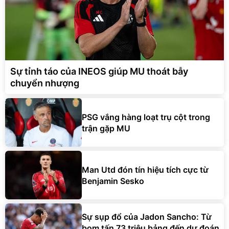
Sự tỉnh táo của INEOS giúp MU thoát bẫy
chuyển nhượng
PSG vắng hàng loạt trụ cột trong
trận gặp MU
Man Utd đón tín hiệu tích cực từ
Benjamin Sesko
Sự sụp đổ của Jadon Sancho: Từ
bom tấn 73 triệu bảng đến dự đoán