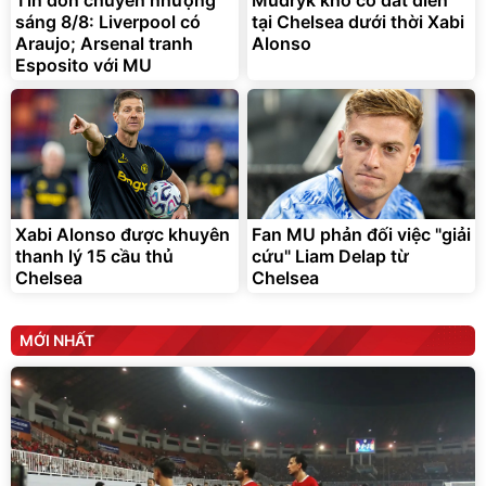
Tin đồn chuyển nhượng
Mudryk khó có đất diễn
sáng 8/8: Liverpool có
tại Chelsea dưới thời Xabi
Araujo; Arsenal tranh
Alonso
Esposito với MU
Xabi Alonso được khuyên
Fan MU phản đối việc "giải
thanh lý 15 cầu thủ
cứu" Liam Delap từ
Chelsea
Chelsea
MỚI NHẤT