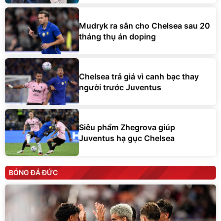
Mudryk ra sân cho Chelsea sau 20
tháng thụ án doping
Chelsea trả giá vì canh bạc thay
người trước Juventus
Siêu phẩm Zhegrova giúp
Juventus hạ gục Chelsea
BÓNG ĐÁ ĐỨC