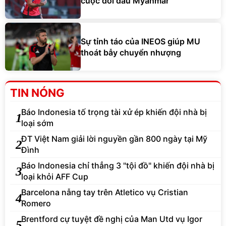
cuộc đối đầu Myanmar
Sự tỉnh táo của INEOS giúp MU
thoát bẫy chuyển nhượng
TIN NÓNG
Báo Indonesia tố trọng tài xử ép khiến đội nhà bị
1
loại sớm
ĐT Việt Nam giải lời nguyền gần 800 ngày tại Mỹ
2
Đình
Báo Indonesia chỉ thẳng 3 "tội đồ" khiến đội nhà bị
3
loại khỏi AFF Cup
Barcelona nẫng tay trên Atletico vụ Cristian
4
Romero
Brentford cự tuyệt đề nghị của Man Utd vụ Igor
5