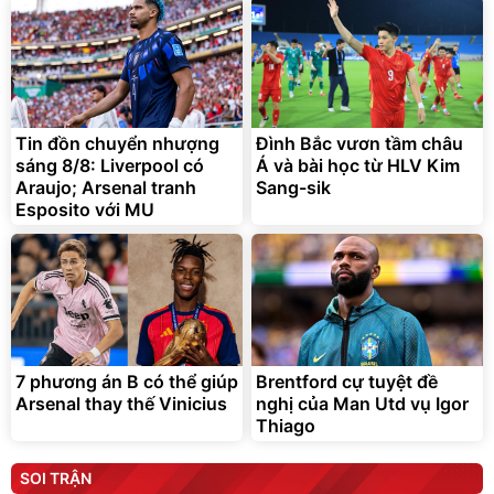
Tin đồn chuyển nhượng
Đình Bắc vươn tầm châu
sáng 8/8: Liverpool có
Á và bài học từ HLV Kim
Araujo; Arsenal tranh
Sang-sik
Esposito với MU
7 phương án B có thể giúp
Brentford cự tuyệt đề
Arsenal thay thế Vinicius
nghị của Man Utd vụ Igor
Thiago
SOI TRẬN