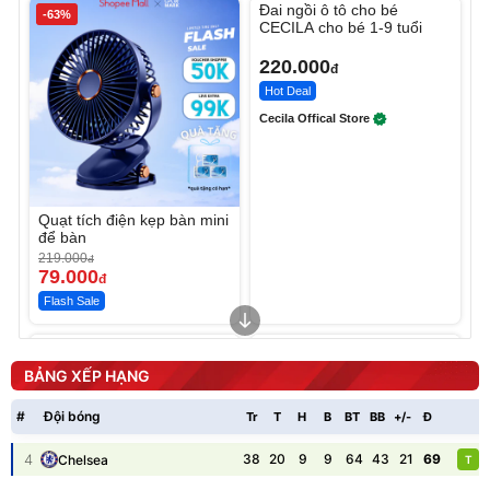
Đai ngồi ô tô cho bé
-63%
CECILA cho bé 1-9 tuổi
220.000
đ
Hot Deal
Cecila Offical Store
Quạt tích điện kẹp bàn mini
để bàn
219.000
đ
79.000
đ
Flash Sale
Unmute
Unmute
Sữa dưỡng thể nâng tông
Robot Hút Bụi Lau Nhà -
tức thì Vaseline Body
D2-001 - Thông Minh
BẢNG XẾP HẠNG
190.000
3.000.000
đ
đ
138.330
2.200.000
đ
đ
#
Đội bóng
Tr
T
H
B
BT
BB
+/-
Đ
P
Discount
Flash Sale
4
38
20
9
9
64
43
21
69
Chelsea
T
Unmute