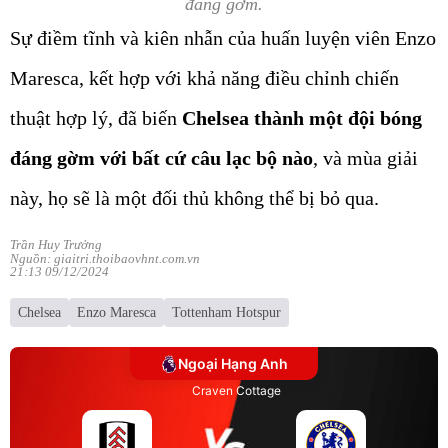
đáng gờm.
Sự điềm tĩnh và kiên nhẫn của huấn luyện viên Enzo
Maresca, kết hợp với khả năng điều chỉnh chiến
thuật hợp lý, đã biến
Chelsea thành một đội bóng
đáng gờm với bất cứ câu lạc bộ nào
, và mùa giải
này, họ sẽ là một đối thủ không thể bị bỏ qua.
Trần Huy Trưởng
Nguồn: giaitri.thoibaovhnt.com.vn
21:13 09/12/2024
Chelsea
Enzo Maresca
Tottenham Hotspur
Ngoại Hạng Anh
Craven Cottage