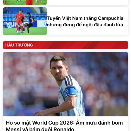
Tuyển Việt Nam thắng Campuchia
nhưng đừng để ngôi đầu đánh lừa
HẬU TRƯỜNG
Hồ sơ mật World Cup 2026: Âm mưu đánh bom
Messi và bám đuôi Ronaldo