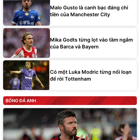
Malo Gusto là canh bạc đáng chi
tiền của Manchester City
Mika Godts từng lọt vào tầm ngắm
của Barca và Bayern
Có một Luka Modric từng nổi loạn
để rời Tottenham
BÓNG ĐÁ ANH