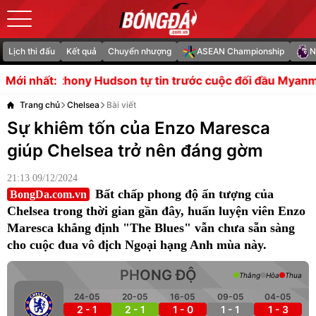
Lịch thi đấu
Kết quả
Chuyển nhượng
ASEAN Championship
N
dson tự tin trước cuộc đối đầu Myanmar
Sự tỉnh táo c
Mới nhất:
Trang chủ
Chelsea
Bài viết
Sự khiêm tốn của Enzo Maresca
giúp Chelsea trở nên đáng gờm
21:13 09/12/2024
Bất chấp phong độ ấn tượng của
BongDa.com.vn
Chelsea trong thời gian gần đây, huấn luyện viên Enzo
Maresca khẳng định "The Blues" vẫn chưa sẵn sàng
cho cuộc đua vô địch Ngoại hạng Anh mùa này.
PHONG ĐỘ
Thắng
Hòa
Thua
24-05
20-05
16-05
09-05
04-05
2 - 1
2 - 1
1 - 0
1 - 1
1 - 3