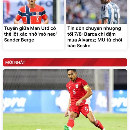
Tuyến giữa Man Utd có
Tin đồn chuyển nhượng
thể lột xác nhờ 'mỏ neo'
tối 7/8: Barca chi đậm
Sander Berge
mua Alvarez; MU từ chối
bán Sesko
MỚI NHẤT