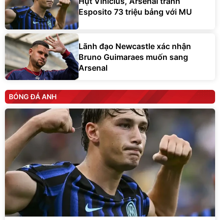
Hụt Vinicius, Arsenal tranh
Esposito 73 triệu bảng với MU
Lãnh đạo Newcastle xác nhận
Bruno Guimaraes muốn sang
Arsenal
BÓNG ĐÁ ANH