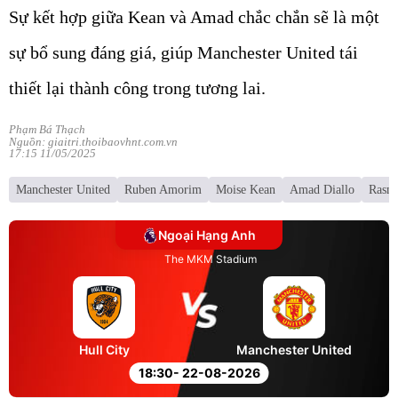
Sự kết hợp giữa Kean và Amad chắc chắn sẽ là một
sự bổ sung đáng giá, giúp Manchester United tái
thiết lại thành công trong tương lai.
Phạm Bá Thạch
Nguồn: giaitri.thoibaovhnt.com.vn
17:15 11/05/2025
Manchester United
Ruben Amorim
Moise Kean
Amad Diallo
Rasm
Ngoại Hạng Anh
The MKM Stadium
Hull City
Manchester United
18:30
- 22-08-2026