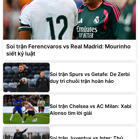
Soi trận Ferencvaros vs Real Madrid: Mourinho
siết kỷ luật
Soi trận Spurs vs Getafe: De Zerbi
duy trì chuỗi trận hoàn hảo
Soi trận Chelsea vs AC Milan: Xabi
Alonso tìm lời giải
Soi trận Juventus vs Inter: Thử