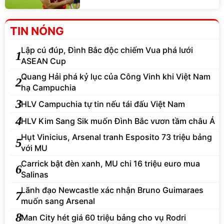
TIN NÓNG
Lập cú đúp, Đình Bắc độc chiếm Vua phá lưới
1
ASEAN Cup
Quang Hải phá kỷ lục của Công Vinh khi Việt Nam
2
hạ Campuchia
3
HLV Campuchia tự tin nếu tái đấu Việt Nam
4
HLV Kim Sang Sik muốn Đình Bắc vươn tầm châu Á
Hụt Vinicius, Arsenal tranh Esposito 73 triệu bảng
5
với MU
Carrick bật đèn xanh, MU chi 16 triệu euro mua
6
Salinas
Lãnh đạo Newcastle xác nhận Bruno Guimaraes
7
muốn sang Arsenal
8
Man City hét giá 60 triệu bảng cho vụ Rodri