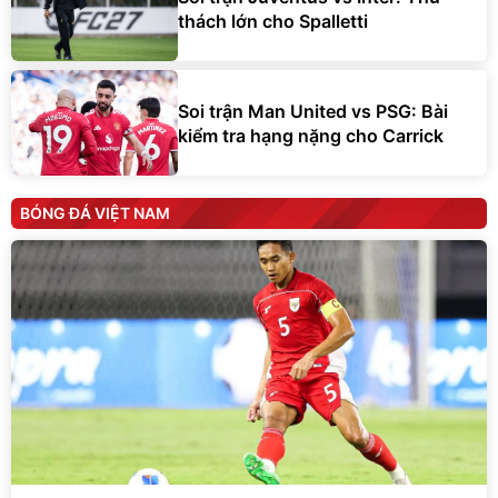
thách lớn cho Spalletti
Soi trận Man United vs PSG: Bài
kiểm tra hạng nặng cho Carrick
BÓNG ĐÁ VIỆT NAM