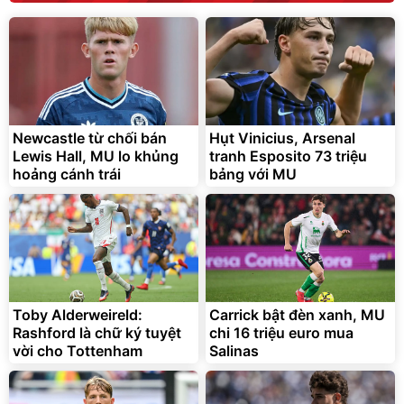
Lót ghế ôtô, nâng lưng
chống nóng giúp thoải mái
trong di chuyển
295.000
Newcastle từ chối bán
Hụt Vinicius, Arsenal
đ
Lewis Hall, MU lo khủng
tranh Esposito 73 triệu
Đã bán nhiều
hoảng cánh trái
bảng với MU
Toby Alderweireld:
Carrick bật đèn xanh, MU
Rashford là chữ ký tuyệt
chi 16 triệu euro mua
vời cho Tottenham
Salinas