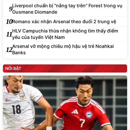
Liverpool chuẩn bị "nẫng tay trên" Forest trong vụ
9
Ousmane Diomande
10
Romano xác nhận Arsenal theo đuổi 2 trung vệ
HLV Campuchia thừa nhận không tìm thấy điểm
11
yếu của tuyển Việt Nam
Arsenal vỡ mộng chiêu mộ hậu vệ trẻ Noahkai
12
Banks
NỔI BẬT