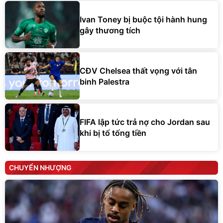
Ivan Toney bị buộc tội hành hung
gây thương tích
CĐV Chelsea thất vọng với tân
binh Palestra
FIFA lập tức trả nợ cho Jordan sau
khi bị tố tống tiền
CHUYỂN NHƯỢNG