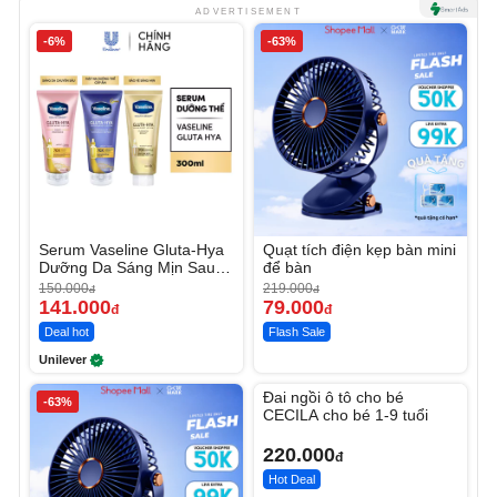
ADVERTISEMENT
-6%
-63%
Serum Vaseline Gluta-Hya
Quạt tích điện kẹp bàn mini
Dưỡng Da Sáng Mịn Sau 7
để bàn
Ngày
150.000
219.000
đ
đ
141.000
79.000
đ
đ
Deal hot
Flash Sale
Unilever
Unmute
Đai ngồi ô tô cho bé
-63%
CECILA cho bé 1-9 tuổi
220.000
đ
Hot Deal