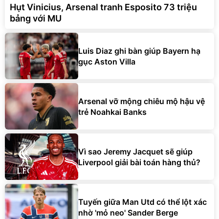
Hụt Vinicius, Arsenal tranh Esposito 73 triệu
bảng với MU
Luis Diaz ghi bàn giúp Bayern hạ
gục Aston Villa
Arsenal vỡ mộng chiêu mộ hậu vệ
trẻ Noahkai Banks
Vì sao Jeremy Jacquet sẽ giúp
Liverpool giải bài toán hàng thủ?
Tuyến giữa Man Utd có thể lột xác
nhờ 'mỏ neo' Sander Berge