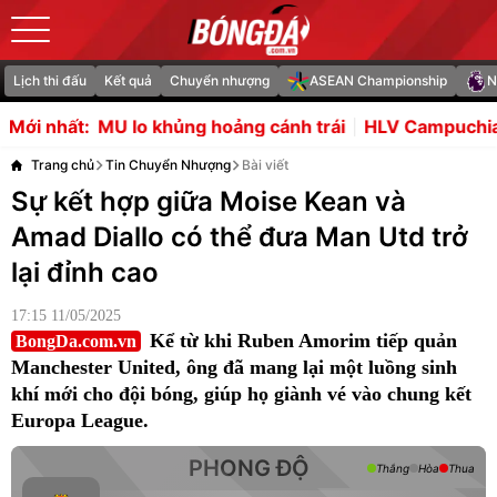
Lịch thi đấu
Kết quả
Chuyển nhượng
ASEAN Championship
N
o khủng hoảng cánh trái
HLV Campuchia thừa nhận không
Mới nhất:
Trang chủ
Tin Chuyển Nhượng
Bài viết
Sự kết hợp giữa Moise Kean và
Amad Diallo có thể đưa Man Utd trở
lại đỉnh cao
17:15 11/05/2025
Kể từ khi Ruben Amorim tiếp quản
BongDa.com.vn
Manchester United, ông đã mang lại một luồng sinh
khí mới cho đội bóng, giúp họ giành vé vào chung kết
Europa League.
PHONG ĐỘ
Thắng
Hòa
Thua