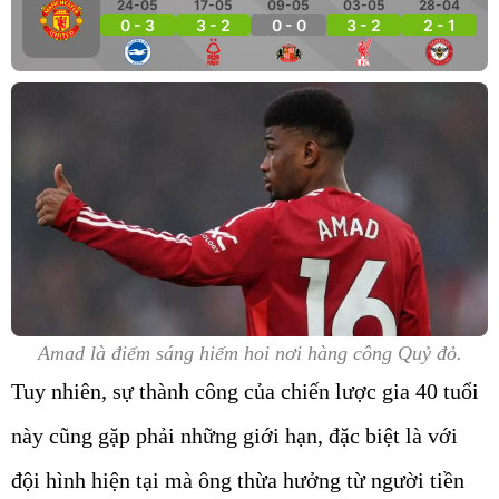
24-05
17-05
09-05
03-05
28-04
0 - 3
3 - 2
0 - 0
3 - 2
2 - 1
Amad là điểm sáng hiếm hoi nơi hàng công Quỷ đỏ.
Tuy nhiên, sự thành công của chiến lược gia 40 tuổi
này cũng gặp phải những giới hạn, đặc biệt là với
đội hình hiện tại mà ông thừa hưởng từ người tiền