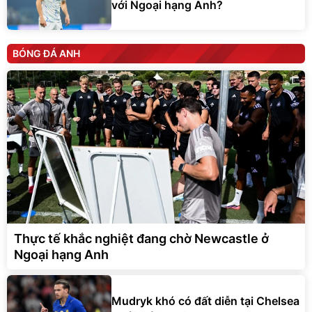
với Ngoại hạng Anh?
BÓNG ĐÁ ANH
Thực tế khắc nghiệt đang chờ Newcastle ở
Ngoại hạng Anh
Mudryk khó có đất diễn tại Chelsea