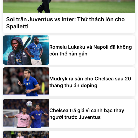
Soi trận Juventus vs Inter: Thử thách lớn cho
Spalletti
Romelu Lukaku và Napoli đã không
còn thể hàn gắn
Mudryk ra sân cho Chelsea sau 20
tháng thụ án doping
Chelsea trả giá vì canh bạc thay
người trước Juventus