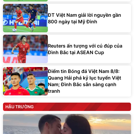
ĐT Việt Nam giải lời nguyền gần
800 ngày tại Mỹ Đình
Reuters ấn tượng với cú đúp của
Đình Bắc tại ASEAN Cup
Điểm tin Bóng đá Việt Nam 8/8:
Quang Hải phá kỷ lục tuyển Việt
Nam; Đình Bắc sẵn sàng cạnh
tranh
HẬU TRƯỜNG