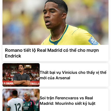
Romano tiết lộ Real Madrid có thể cho mượn
Endrick
Thất bại vụ Vinicius cho thấy vị thế
mới của Arsenal
Soi trận Ferencvaros vs Real
Madrid: Mourinho siết kỷ luật