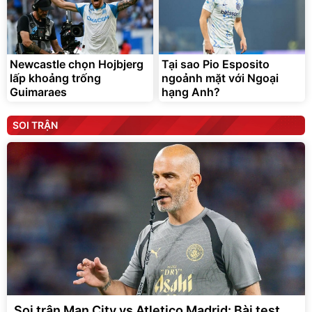
Newcastle chọn Hojbjerg
Tại sao Pio Esposito
lấp khoảng trống
ngoảnh mặt với Ngoại
Guimaraes
hạng Anh?
SOI TRẬN
Soi trận Man City vs Atletico Madrid: Bài test