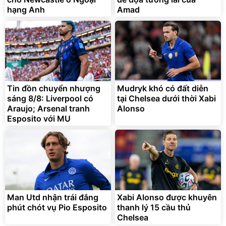
hạng Anh
Amad
Tin đồn chuyển nhượng
Mudryk khó có đất diễn
sáng 8/8: Liverpool có
tại Chelsea dưới thời Xabi
Araujo; Arsenal tranh
Alonso
Esposito với MU
Man Utd nhận trái đắng
Xabi Alonso được khuyên
phút chót vụ Pio Esposito
thanh lý 15 cầu thủ
Chelsea