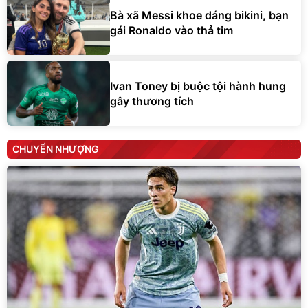
Bà xã Messi khoe dáng bikini, bạn
gái Ronaldo vào thả tim
Ivan Toney bị buộc tội hành hung
gây thương tích
CHUYỂN NHƯỢNG