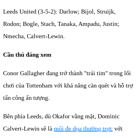
Leeds United (3-5-2): Darlow; Bijol, Struijk,
Rodon; Bogle, Stach, Tanaka, Ampadu, Justin;
Nmecha, Calvert-Lewin.
Cầu thủ đáng xem
Conor Gallagher đang trở thành "trái tim" trong lối
chơi của Tottenham với khả năng càn quét và hỗ trợ
tấn công ấn tượng.
Bên phía Leeds, dù Okafor vắng mặt, Dominic
Calvert-Lewin sẽ là
mối đe dọa thường trực
với