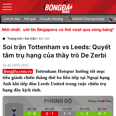
Lịch thi đấu
Kết quả
Chuyển nhượng
ASEAN Championship
N
 Singapore có thể vượt qua vòng bảng"
Soi trận Man City
Mới nhất:
Trang chủ
Soi trận
Bài viết
Soi trận Tottenham vs Leeds: Quyết
tâm trụ hạng của thầy trò De Zerbi
16:40 10/05/2026
Tottenham Hotspur hướng tới mục
BongDa.com.vn
tiêu giành chiến thắng thứ ba liên tiếp tại Ngoại hạng
Anh khi tiếp đón Leeds United trong cuộc chiến trụ
hạng đầy kịch tính.
PHONG ĐỘ
Thắng
Hòa
Thua
24-05
20-05
12-05
04-05
25-04
1 - 0
2 - 1
1 - 1
1 - 2
0 - 1