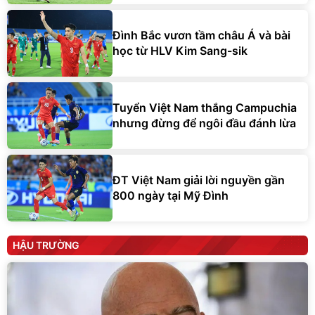
Đình Bắc vươn tầm châu Á và bài
học từ HLV Kim Sang-sik
Tuyển Việt Nam thắng Campuchia
nhưng đừng để ngôi đầu đánh lừa
ĐT Việt Nam giải lời nguyền gần
800 ngày tại Mỹ Đình
HẬU TRƯỜNG