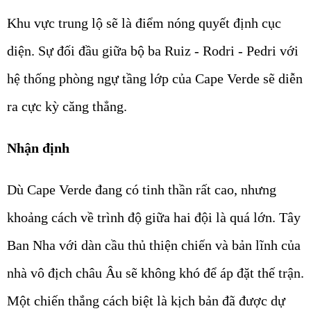
Khu vực trung lộ sẽ là điểm nóng quyết định cục
diện. Sự đối đầu giữa bộ ba Ruiz - Rodri - Pedri với
hệ thống phòng ngự tầng lớp của Cape Verde sẽ diễn
ra cực kỳ căng thẳng.
Nhận định
Dù Cape Verde đang có tinh thần rất cao, nhưng
khoảng cách về trình độ giữa hai đội là quá lớn. Tây
Ban Nha với dàn cầu thủ thiện chiến và bản lĩnh của
nhà vô địch châu Âu sẽ không khó để áp đặt thế trận.
Một chiến thắng cách biệt là kịch bản đã được dự