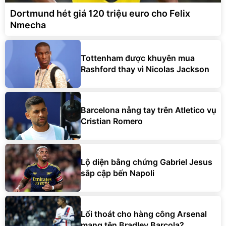
Dortmund hét giá 120 triệu euro cho Felix
Nmecha
Tottenham được khuyên mua
Rashford thay vì Nicolas Jackson
Barcelona nẫng tay trên Atletico vụ
Cristian Romero
Lộ diện bằng chứng Gabriel Jesus
sắp cập bến Napoli
Lối thoát cho hàng công Arsenal
mang tên Bradley Barcola?