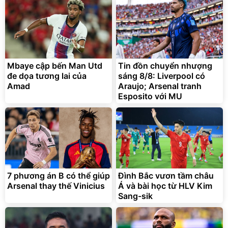
Mbaye cập bến Man Utd
Tin đồn chuyển nhượng
đe dọa tương lai của
sáng 8/8: Liverpool có
Amad
Araujo; Arsenal tranh
Esposito với MU
7 phương án B có thể giúp
Đình Bắc vươn tầm châu
Arsenal thay thế Vinicius
Á và bài học từ HLV Kim
Sang-sik