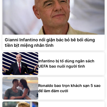
Gianni Infantino nổi giận bác bỏ bê bối dùng
tiền bịt miệng nhân tình
Infantino bị tố dùng ngân sách
UEFA bao nuôi người tình
Ronaldo bao trọn khách sạn 5 sao
để làm đám cưới