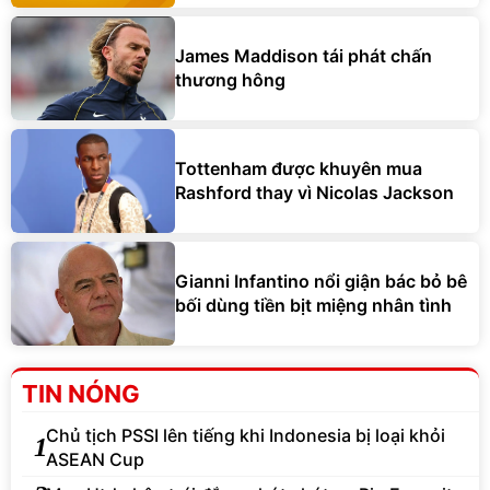
James Maddison tái phát chấn
thương hông
Tottenham được khuyên mua
Rashford thay vì Nicolas Jackson
Gianni Infantino nổi giận bác bỏ bê
bối dùng tiền bịt miệng nhân tình
TIN NÓNG
Chủ tịch PSSI lên tiếng khi Indonesia bị loại khỏi
1
ASEAN Cup