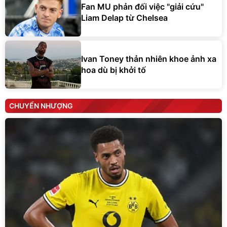
Fan MU phản đối việc "giải cứu"
Liam Delap từ Chelsea
Ivan Toney thản nhiên khoe ảnh xa
hoa dù bị khởi tố
CHUYỂN NHƯỢNG