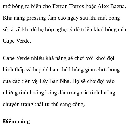
mở bóng ra biên cho Ferran Torres hoặc Alex Baena.
Khả năng pressing tầm cao ngay sau khi mất bóng
sẽ là vũ khí để họ bóp nghẹt ý đồ triển khai bóng của
Cape Verde.
Cape Verde nhiều khả năng sẽ chơi với khối đội
hình thấp và hẹp để hạn chế không gian chơi bóng
của các tiền vệ Tây Ban Nha. Họ sẽ chờ đợi vào
những tình huống bóng dài trong các tình huống
chuyển trạng thái từ thủ sang công.
Điểm nóng