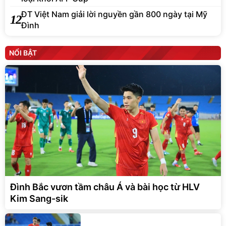
ĐT Việt Nam giải lời nguyền gần 800 ngày tại Mỹ
12
Đình
NỔI BẬT
Đình Bắc vươn tầm châu Á và bài học từ HLV
Kim Sang-sik