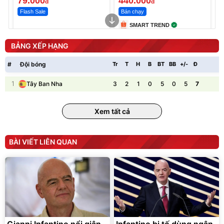
79.000
440.000
đ
đ
Flash Sale
Bán chạy
SMART TREND
Unmute
Máy rửa xe cầm tay xịt rửa
BẢNG XẾP HẠNG
cao áp có tạo bọt tuyết
#
Đội bóng
Tr
T
H
B
BT
BB
+/-
Đ
P
399.000
đ
Đã bán nhiều
1
3
2
1
0
5
0
5
7
Tây Ban Nha
Xem tất cả
Bơm Lốp Kích Bình Ô Tô
BÀI VIẾT LIÊN QUAN
V2 4in1 MEDICAR –
12.000mAh
2.690.000
đ
1.335.100
đ
Hot Deal
Gianni Infantino nổi giận
Infantino bị tố dùng ngân