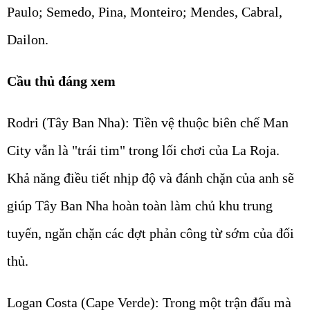
Paulo; Semedo, Pina, Monteiro; Mendes, Cabral,
Dailon.
Cầu thủ đáng xem
Rodri (Tây Ban Nha):
Tiền vệ thuộc biên chế Man
City vẫn là "trái tim" trong lối chơi của La Roja.
Khả năng điều tiết nhịp độ và đánh chặn của anh sẽ
giúp Tây Ban Nha hoàn toàn làm chủ khu trung
tuyến, ngăn chặn các đợt phản công từ sớm của đối
thủ.
Logan Costa (Cape Verde):
Trong một trận đấu mà