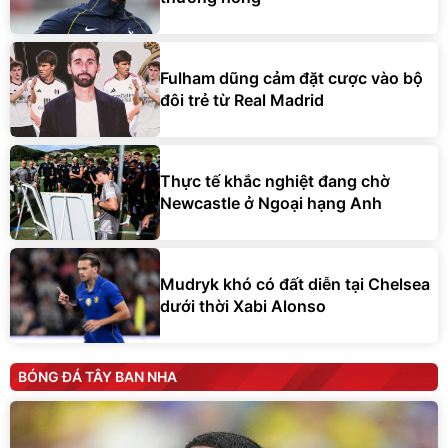
Fulham dũng cảm đặt cược vào bộ
đôi trẻ từ Real Madrid
Thực tế khắc nghiệt đang chờ
Newcastle ở Ngoại hạng Anh
Mudryk khó có đất diễn tại Chelsea
dưới thời Xabi Alonso
BÓNG ĐÁ TÂY BAN NHA