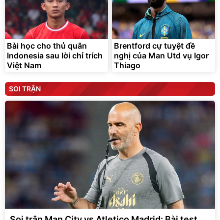
Bài học cho thủ quân
Brentford cự tuyệt đề
Indonesia sau lời chỉ trích
nghị của Man Utd vụ Igor
Việt Nam
Thiago
SOI TRẬN
Soi trận Man City vs Atletico Madrid: Bài test