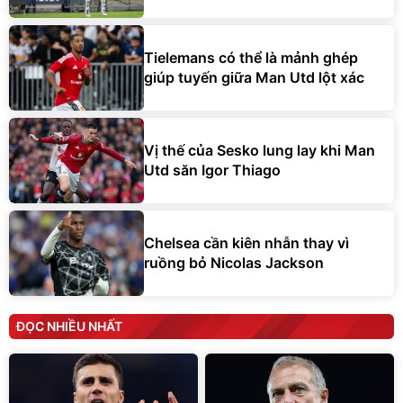
Tielemans có thể là mảnh ghép
giúp tuyến giữa Man Utd lột xác
Vị thế của Sesko lung lay khi Man
Utd săn Igor Thiago
Chelsea cần kiên nhẫn thay vì
ruồng bỏ Nicolas Jackson
ĐỌC NHIỀU NHẤT