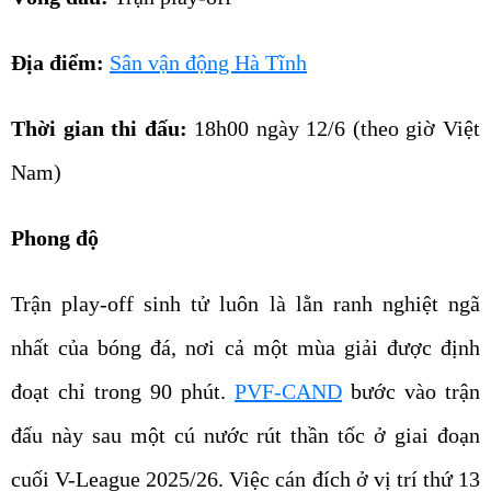
Địa điểm:
Sân vận động Hà Tĩnh
Thời gian thi đấu:
18h00 ngày 12/6 (theo giờ Việt
Nam)
Phong độ
Trận play-off sinh tử luôn là lằn ranh nghiệt ngã
nhất của bóng đá, nơi cả một mùa giải được định
đoạt chỉ trong 90 phút.
PVF-CAND
bước vào trận
đấu này sau một cú nước rút thần tốc ở giai đoạn
cuối V-League 2025/26. Việc cán đích ở vị trí thứ 13