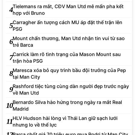
Tielemans ra mắt, CĐV Man Utd mê mẩn pha kết
4
hợp với Bruno
Carragher ấn tượng cách MU áp đặt thế trận lên
5
PSG
Mount chấn thương, Man Utd nhận tin vui từ sao
6
trẻ Barca
Carrick làm rõ tình trạng của Mason Mount sau
7
trận hòa PSG
Maresca xóa bỏ quy trình bầu đội trưởng của Pep
8
tại Man City
Rashford tiệc tùng cùng dàn người đẹp trước ngày
9
về Man Utd
Bernardo Silva hào hứng trong ngày ra mắt Real
10
Madrid
HLV Hudson hài lòng vì Thái Lan giữ sạch lưới
11
nhưng lo về thể lực
12
Barca chốt giá 70 triệu euro mua Rodri từ Man City