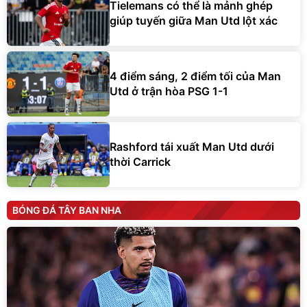
Tielemans có thể là mảnh ghép
giúp tuyến giữa Man Utd lột xác
4 điểm sáng, 2 điểm tối của Man
Utd ở trận hòa PSG 1-1
Rashford tái xuất Man Utd dưới
thời Carrick
BÓNG ĐÁ TÂY BAN NHA