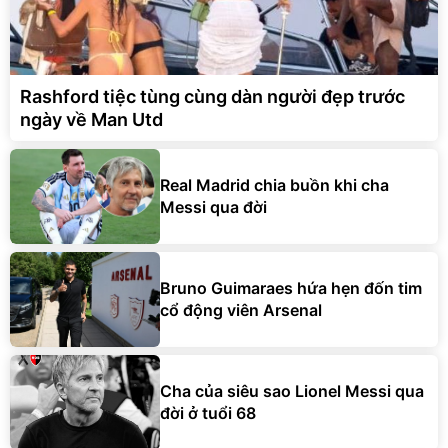
Rashford tiệc tùng cùng dàn người đẹp trước
ngày về Man Utd
Real Madrid chia buồn khi cha
Messi qua đời
Bruno Guimaraes hứa hẹn đốn tim
cổ động viên Arsenal
Cha của siêu sao Lionel Messi qua
đời ở tuổi 68