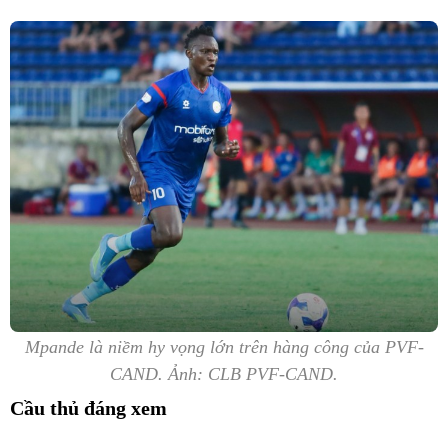
Mpande là niềm hy vọng lớn trên hàng công của PVF-
CAND. Ảnh: CLB PVF-CAND.
Cầu thủ đáng xem