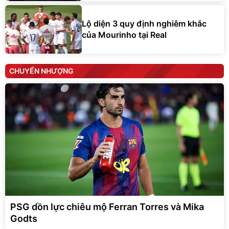
Lộ diện 3 quy định nghiêm khắc
của Mourinho tại Real
CHUYỂN NHƯỢNG
PSG dồn lực chiêu mộ Ferran Torres và Mika
Godts