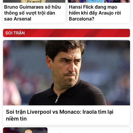
Bruno Guimaraes sở hữu
Hansi Flick đang mạo
thông số vượt trội dàn
hiểm khi đẩy Araujo rời
sao Arsenal
Barcelona?
SOI TRẬN
Soi trận Liverpool vs Monaco: Iraola tìm lại
niềm tin