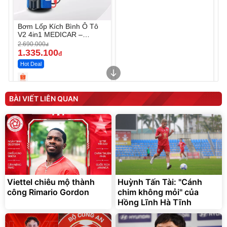
Bơm Lốp Kích Bình Ô Tô
V2 4in1 MEDICAR –
12.000mAh
2.690.000
đ
1.335.100
đ
Hot Deal
Unmute
Unmute
Máy ép chậm trái cây
Máy rửa xe cầm tay xịt rửa
BÀI VIẾT LIÊN QUAN
Elmich JEE 1855OL
cao áp có tạo bọt tuyết
3.000.000
đ
2.143.650
399.000
đ
đ
Flash Sale
Đã bán nhiều
Viettel chiêu mộ thành
Huỳnh Tấn Tài: "Cánh
công Rimario Gordon
chim không mỏi" của
Hồng Lĩnh Hà Tĩnh