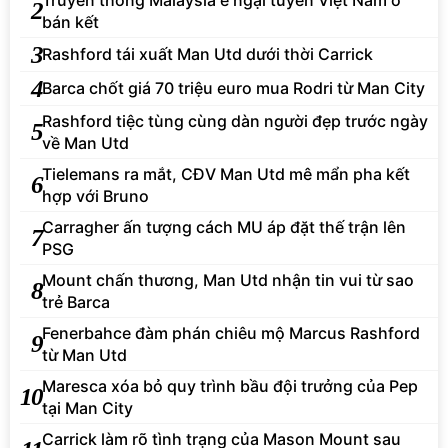
2
bán kết
3
Rashford tái xuất Man Utd dưới thời Carrick
4
Barca chốt giá 70 triệu euro mua Rodri từ Man City
Rashford tiệc tùng cùng dàn người đẹp trước ngày
5
về Man Utd
Tielemans ra mắt, CĐV Man Utd mê mẩn pha kết
6
hợp với Bruno
Carragher ấn tượng cách MU áp đặt thế trận lên
7
PSG
Mount chấn thương, Man Utd nhận tin vui từ sao
8
trẻ Barca
Fenerbahce đàm phán chiêu mộ Marcus Rashford
9
từ Man Utd
Maresca xóa bỏ quy trình bầu đội trưởng của Pep
10
tại Man City
Carrick làm rõ tình trạng của Mason Mount sau