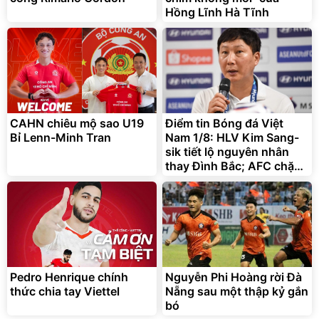
Hồng Lĩnh Hà Tĩnh
G-FORCE VIETNA
CAHN chiêu mộ sao U19
Điểm tin Bóng đá Việt
Bỉ Lenn-Minh Tran
Nam 1/8: HLV Kim Sang-
sik tiết lộ nguyên nhân
thay Đình Bắc; AFC chặn
kế hoạch 20 tỷ USD của
chủ tịch FIFA
Pedro Henrique chính
Nguyễn Phi Hoàng rời Đà
thức chia tay Viettel
Nẵng sau một thập kỷ gắn
bó