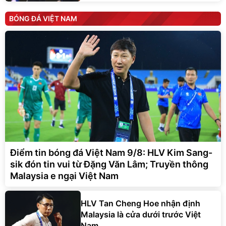
BÓNG ĐÁ VIỆT NAM
Điểm tin bóng đá Việt Nam 9/8: HLV Kim Sang-
sik đón tin vui từ Đặng Văn Lâm; Truyền thông
Malaysia e ngại Việt Nam
HLV Tan Cheng Hoe nhận định
Malaysia là cửa dưới trước Việt
Nam