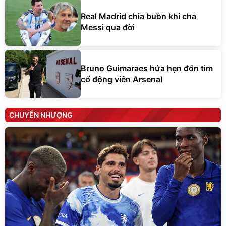
Real Madrid chia buồn khi cha
Messi qua đời
Bruno Guimaraes hứa hẹn đốn tim
cổ động viên Arsenal
CHUYỂN NHƯỢNG