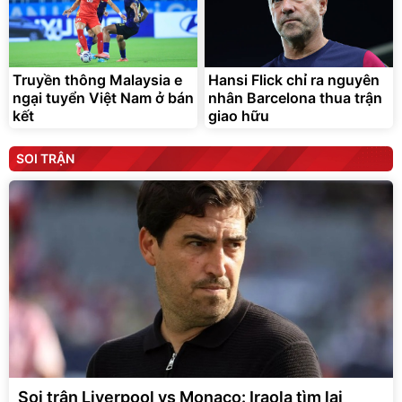
Truyền thông Malaysia e
Hansi Flick chỉ ra nguyên
ngại tuyển Việt Nam ở bán
nhân Barcelona thua trận
kết
giao hữu
SOI TRẬN
Soi trận Liverpool vs Monaco: Iraola tìm lại