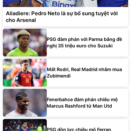
Aliadiere: Pedro Neto là sự bổ sung tuyệt vời
cho Arsenal
PSG đàm phán với Parma bằng đề
nghị 35 triệu euro cho Suzuki
Mất Rodri, Real Madrid nhắm mua
Zubimendi
Fenerbahce đàm phán chiêu mộ
Marcus Rashford từ Man Utd
PSG dồn lực chiêu mộ Ferran