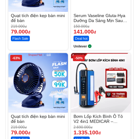
Quạt tích điện kẹp bàn mini
Serum Vaseline Gluta-Hya
để bàn
Dưỡng Da Sáng Mịn Sau 7
Ngày
219.000
150.000
đ
đ
79.000
141.000
đ
đ
Flash Sale
Deal hot
Unilever
-63%
-50%
Quạt tích điện kẹp bàn mini
Bơm Lốp Kích Bình Ô Tô
để bàn
V2 4in1 MEDICAR –
12.000mAh
219.000
2.690.000
đ
đ
79.000
1.335.100
đ
đ