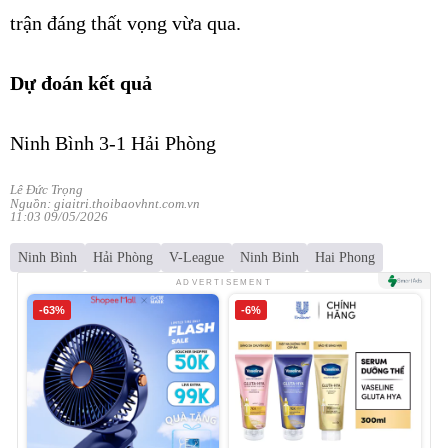
trận đáng thất vọng vừa qua.
Dự đoán kết quả
Ninh Bình 3-1 Hải Phòng
Lê Đức Trọng
Nguồn: giaitri.thoibaovhnt.com.vn
11:03 09/05/2026
Ninh Bình
Hải Phòng
V-League
Ninh Binh
Hai Phong
ADVERTISEMENT
-63%
-6%