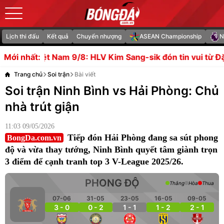
Lịch thi đấu
Kết quả
Chuyển nhượng
ASEAN Championship
N
9/8: HLV Kim Sang-sik đón tin vui từ Đặng Văn Lâm; Truy
Mới nhất:
Trang chủ
Soi trận
Bài viết
Soi trận Ninh Bình vs Hải Phòng: Chủ
nhà trút giận
11:03 09/05/2026
Tiếp đón Hải Phòng đang sa sút phong
BongDa.com.vn
độ và vừa thay tướng, Ninh Bình quyết tâm giành trọn
3 điểm để cạnh tranh top 3 V-League 2025/26.
PHONG ĐỘ
Thắng
Hòa
Thua
07-06
31-05
23-05
16-05
09-05
3 - 0
0 - 2
1 - 1
1 - 2
2 - 1