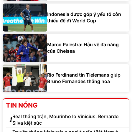
Indonesia được góp ý yếu tố còn
thiếu để đi World Cup
Marco Palestra: Hậu vệ đa năng
của Chelsea
Rio Ferdinand tin Tielemans giúp
Bruno Fernandes thăng hoa
TIN NÓNG
Real thắng trận, Mourinho lo Vinicius, Bernardo
1
Silva kiệt sức
Truyền thông Malaysia e ngại tuyển Việt Nam ở