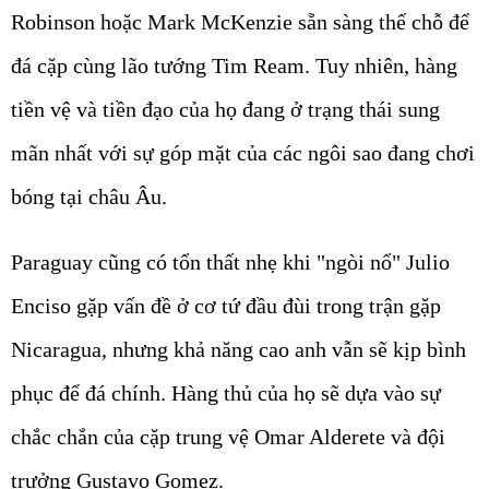
Robinson hoặc Mark McKenzie sẵn sàng thế chỗ để
đá cặp cùng lão tướng Tim Ream. Tuy nhiên, hàng
tiền vệ và tiền đạo của họ đang ở trạng thái sung
mãn nhất với sự góp mặt của các ngôi sao đang chơi
bóng tại châu Âu.
Paraguay cũng có tổn thất nhẹ khi "ngòi nổ" Julio
Enciso gặp vấn đề ở cơ tứ đầu đùi trong trận gặp
Nicaragua, nhưng khả năng cao anh vẫn sẽ kịp bình
phục để đá chính. Hàng thủ của họ sẽ dựa vào sự
chắc chắn của cặp trung vệ Omar Alderete và đội
trưởng Gustavo Gomez.