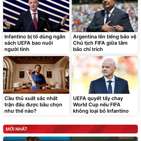
Infantino bị tố dùng ngân
Argentina lên tiếng bảo vệ
sách UEFA bao nuôi
Chủ tịch FIFA giữa tâm
người tình
bão chỉ trích
Cầu thủ xuất sắc nhất
UEFA quyết tẩy chay
trận đấu được bầu chọn
World Cup nếu FIFA
như thế nào?
không loại bỏ Infantino
MỚI NHẤT