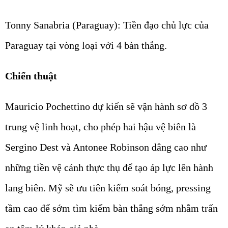
Tonny Sanabria (Paraguay):
Tiền đạo chủ lực của
Paraguay tại vòng loại với 4 bàn thắng.
Chiến thuật
Mauricio Pochettino dự kiến sẽ vận hành sơ đồ 3
trung vệ linh hoạt, cho phép hai hậu vệ biên là
Sergino Dest và Antonee Robinson dâng cao như
những tiền vệ cánh thực thụ để tạo áp lực lên hành
lang biên. Mỹ sẽ ưu tiên kiểm soát bóng, pressing
tầm cao để sớm tìm kiếm bàn thắng sớm nhằm trấn