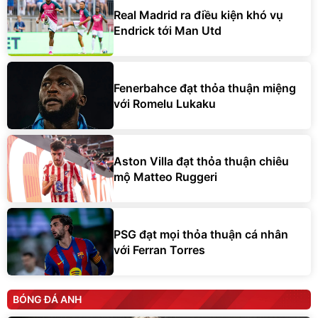
Real Madrid ra điều kiện khó vụ
Endrick tới Man Utd
Fenerbahce đạt thỏa thuận miệng
với Romelu Lukaku
Aston Villa đạt thỏa thuận chiêu
mộ Matteo Ruggeri
PSG đạt mọi thỏa thuận cá nhân
với Ferran Torres
BÓNG ĐÁ ANH