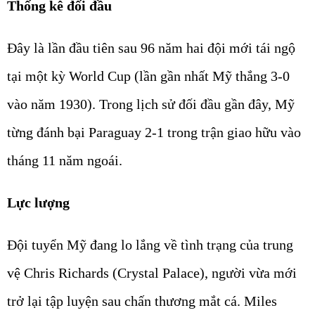
Thống kê đối đầu
Đây là lần đầu tiên sau 96 năm hai đội mới tái ngộ
tại một kỳ World Cup (lần gần nhất Mỹ thắng 3-0
vào năm 1930). Trong lịch sử đối đầu gần đây, Mỹ
từng đánh bại Paraguay 2-1 trong trận giao hữu vào
tháng 11 năm ngoái.
Lực lượng
Đội tuyển Mỹ đang lo lắng về tình trạng của trung
vệ Chris Richards (Crystal Palace), người vừa mới
trở lại tập luyện sau chấn thương mắt cá. Miles