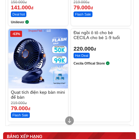
Ngày
150.000
219.000
đ
đ
141.000
79.000
đ
đ
Deal hot
Flash Sale
Unilever
Unmute
Đai ngồi ô tô cho bé
-63%
CECILA cho bé 1-9 tuổi
220.000
đ
Hot Deal
Cecila Offical Store
Quạt tích điện kẹp bàn mini
để bàn
219.000
đ
79.000
đ
Flash Sale
Unmute
Unmute
Sữa dưỡng thể nâng tông
Robot Hút Bụi Lau Nhà -
tức thì Vaseline Body
D2-001 - Thông Minh
BẢNG XẾP HẠNG