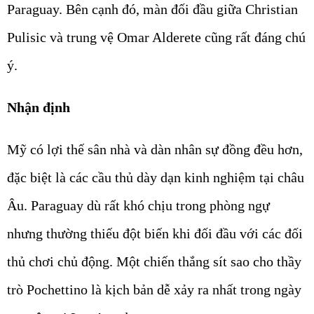
Paraguay. Bên cạnh đó, màn đối đầu giữa Christian
Pulisic và trung vệ Omar Alderete cũng rất đáng chú
ý.
Nhận định
Mỹ có lợi thế sân nhà và dàn nhân sự đồng đều hơn,
đặc biệt là các cầu thủ dày dạn kinh nghiệm tại châu
Âu. Paraguay dù rất khó chịu trong phòng ngự
nhưng thường thiếu đột biến khi đối đầu với các đối
thủ chơi chủ động. Một chiến thắng sít sao cho thầy
trò Pochettino là kịch bản dễ xảy ra nhất trong ngày