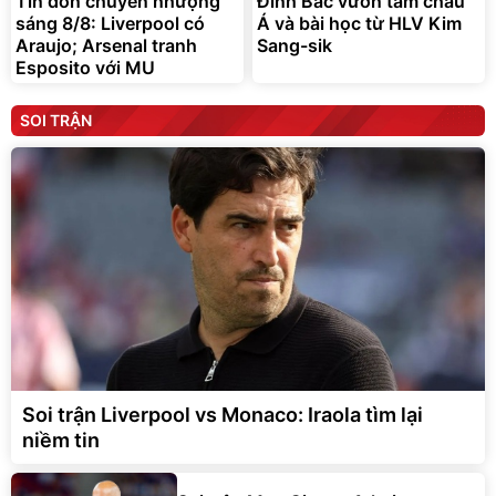
Tin đồn chuyển nhượng
Đình Bắc vươn tầm châu
sáng 8/8: Liverpool có
Á và bài học từ HLV Kim
Araujo; Arsenal tranh
Sang-sik
Esposito với MU
SOI TRẬN
Soi trận Liverpool vs Monaco: Iraola tìm lại
niềm tin