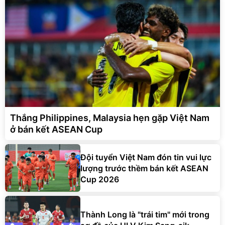
Thắng Philippines, Malaysia hẹn gặp Việt Nam
ở bán kết ASEAN Cup
Đội tuyển Việt Nam đón tin vui lực
lượng trước thềm bán kết ASEAN
Cup 2026
Thành Long là "trái tim" mới trong