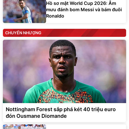
Hồ sơ mật World Cup 2026: Âm
mưu đánh bom Messi và bám đuôi
Ronaldo
CHUYỂN NHƯỢNG
Nottingham Forest sắp phá két 40 triệu euro
đón Ousmane Diomande