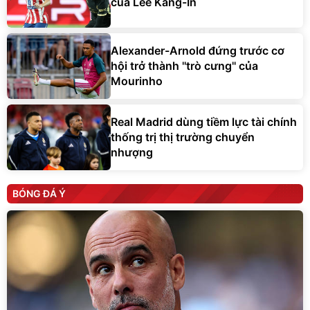
của Lee Kang-In
Alexander-Arnold đứng trước cơ
hội trở thành ''trò cưng'' của
Mourinho
Real Madrid dùng tiềm lực tài chính
thống trị thị trường chuyển
nhượng
BÓNG ĐÁ Ý