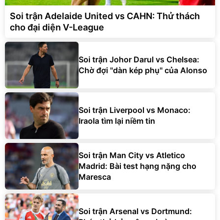
Soi trận Adelaide United vs CAHN: Thử thách
cho đại diện V-League
Soi trận Johor Darul vs Chelsea:
Chờ đợi "dàn kép phụ" của Alonso
Soi trận Liverpool vs Monaco:
Iraola tìm lại niềm tin
Soi trận Man City vs Atletico
Madrid: Bài test hạng nặng cho
Maresca
Soi trận Arsenal vs Dortmund: