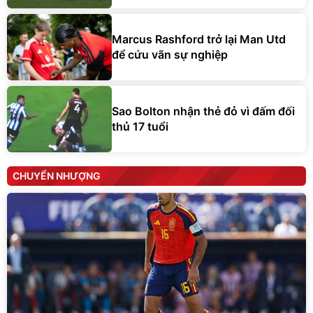
Marcus Rashford trở lại Man Utd
để cứu vãn sự nghiệp
Sao Bolton nhận thẻ đỏ vì đấm đối
thủ 17 tuổi
CHUYỂN NHƯỢNG