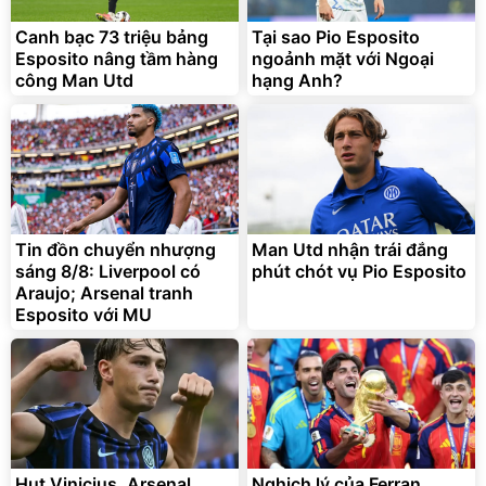
Canh bạc 73 triệu bảng
Tại sao Pio Esposito
Esposito nâng tầm hàng
ngoảnh mặt với Ngoại
công Man Utd
hạng Anh?
Bạt phủ xe ô tô cao cấp,
Xe đạp điện trợ lực G-
tráng nhôm 03 lớp
Force C14 gấp gọn bỏ cốp
tiện lợi
392.000
9.900.000
đ
đ
325.000
7.092.000
Tin đồn chuyển nhượng
đ
Man Utd nhận trái đắng
đ
sáng 8/8: Liverpool có
phút chót vụ Pio Esposito
Đã bán nhiều
Đang xem nhiều
Araujo; Arsenal tranh
G-FORCE VIETNA
Esposito với MU
Hụt Vinicius, Arsenal
Nghịch lý của Ferran