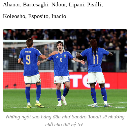
Ahanor, Bartesaghi; Ndour, Lipani, Pisilli;
Koleosho, Esposito, Inacio
Những ngôi sao hàng đầu như Sandro Tonali sẽ nhường
chỗ cho thế hệ trẻ.