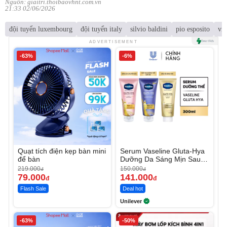
Nguồn: giaitri.thoibaovhnt.com.vn
21:33 02/06/2026
đội tuyển luxembourg
đội tuyển italy
silvio baldini
pio esposito
vin
ADVERTISEMENT
-63%
-6%
Quạt tích điện kẹp bàn mini
Serum Vaseline Gluta-Hya
để bàn
Dưỡng Da Sáng Mịn Sau 7
Ngày
219.000
150.000
đ
đ
79.000
141.000
đ
đ
Flash Sale
Deal hot
Unilever
-63%
-50%