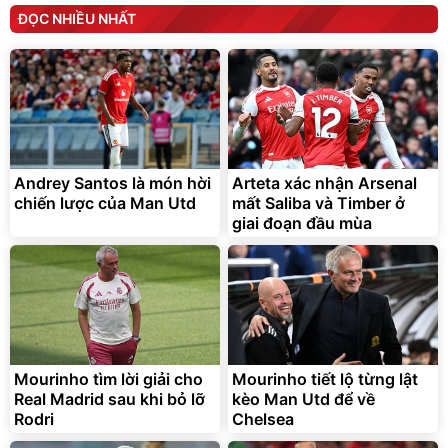
ĐỌC NHIỀU NHẤT
Andrey Santos là món hời
Arteta xác nhận Arsenal
chiến lược của Man Utd
mất Saliba và Timber ở
giai đoạn đầu mùa
Mourinho tìm lời giải cho
Mourinho tiết lộ từng lật
Real Madrid sau khi bỏ lỡ
kèo Man Utd để về
Rodri
Chelsea