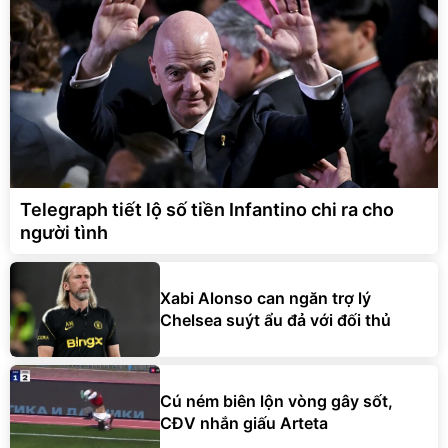
Telegraph tiết lộ số tiền Infantino chi ra cho
người tình
Xabi Alonso can ngăn trợ lý
Chelsea suýt ẩu đả với đối thủ
Cú ném biên lộn vòng gây sốt,
CĐV nhắn giấu Arteta