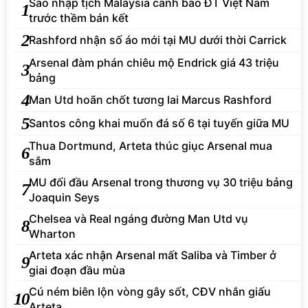
Sao nhập tịch Malaysia cảnh báo ĐT Việt Nam
1
trước thềm bán kết
2
Rashford nhận số áo mới tại MU dưới thời Carrick
Arsenal đàm phán chiêu mộ Endrick giá 43 triệu
3
bảng
4
Man Utd hoãn chốt tương lai Marcus Rashford
5
Santos công khai muốn đá số 6 tại tuyến giữa MU
Thua Dortmund, Arteta thúc giục Arsenal mua
6
sắm
MU đối đầu Arsenal trong thương vụ 30 triệu bảng
7
Joaquin Seys
Chelsea và Real ngáng đường Man Utd vụ
8
Wharton
Arteta xác nhận Arsenal mất Saliba và Timber ở
9
giai đoạn đầu mùa
Cú ném biên lộn vòng gây sốt, CĐV nhắn giấu
10
Arteta