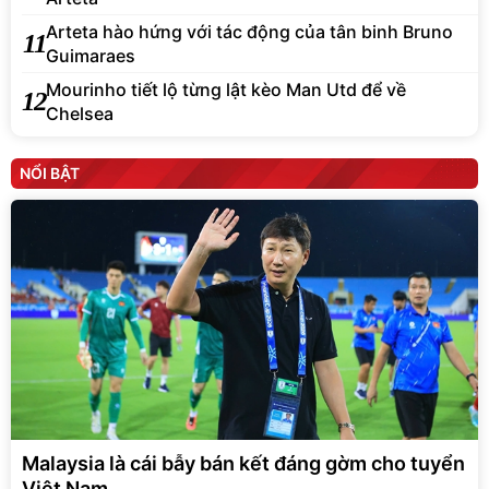
Arteta hào hứng với tác động của tân binh Bruno
11
Guimaraes
Mourinho tiết lộ từng lật kèo Man Utd để về
12
Chelsea
NỔI BẬT
Malaysia là cái bẫy bán kết đáng gờm cho tuyển
Việt Nam