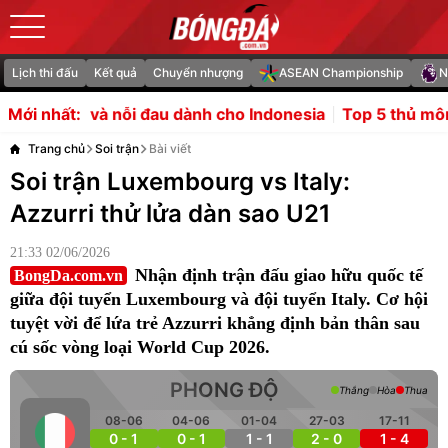
Lịch thi đấu
Kết quả
Chuyển nhượng
ASEAN Championship
N
 đau dành cho Indonesia
Top 5 thủ môn đắt giá nhất lịch
Mới nhất:
Trang chủ
Soi trận
Bài viết
Soi trận Luxembourg vs Italy:
Azzurri thử lửa dàn sao U21
21:33 02/06/2026
Nhận định trận đấu giao hữu quốc tế
BongDa.com.vn
giữa đội tuyển Luxembourg và đội tuyển Italy. Cơ hội
tuyệt vời để lứa trẻ Azzurri khẳng định bản thân sau
cú sốc vòng loại World Cup 2026.
PHONG ĐỘ
Thắng
Hòa
Thua
08-06
04-06
01-04
27-03
17-11
0 - 1
0 - 1
1 - 1
2 - 0
1 - 4