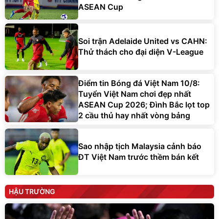
ASEAN Cup
Soi trận Adelaide United vs CAHN:
Thử thách cho đại diện V-League
Điểm tin Bóng đá Việt Nam 10/8:
Tuyển Việt Nam chơi đẹp nhất
ASEAN Cup 2026; Đình Bắc lọt top
2 cầu thủ hay nhất vòng bảng
Sao nhập tịch Malaysia cảnh báo
ĐT Việt Nam trước thềm bán kết
HẬU TRƯỜNG