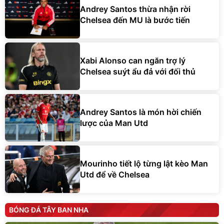
Andrey Santos thừa nhận rời
Chelsea đến MU là bước tiến
Xabi Alonso can ngăn trợ lý
Chelsea suýt ẩu đả với đối thủ
Andrey Santos là món hời chiến
lược của Man Utd
Mourinho tiết lộ từng lật kèo Man
Utd để về Chelsea
BÓNG ĐÁ TÂY BAN NHA