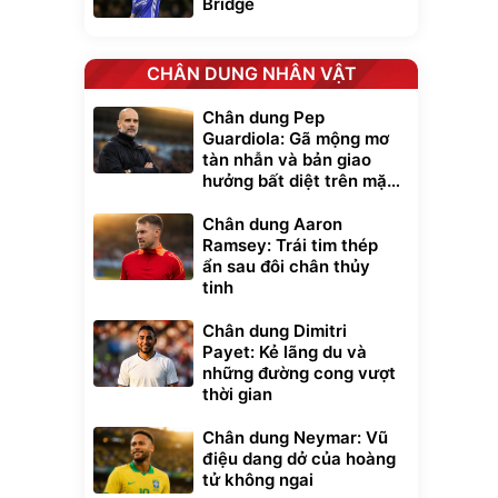
Bridge
CHÂN DUNG NHÂN VẬT
Chân dung Pep
Guardiola: Gã mộng mơ
tàn nhẫn và bản giao
hưởng bất diệt trên mặt
cỏ xanh
Chân dung Aaron
Ramsey: Trái tim thép
ẩn sau đôi chân thủy
tinh
Chân dung Dimitri
Payet: Kẻ lãng du và
những đường cong vượt
thời gian
Chân dung Neymar: Vũ
điệu dang dở của hoàng
tử không ngai