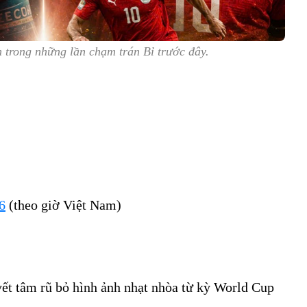
 trong những lần chạm trán Bỉ trước đây.
6
(theo giờ Việt Nam)
ết tâm rũ bỏ hình ảnh nhạt nhòa từ kỳ World Cup