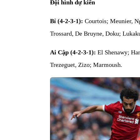
Đội hình dự kiến
Bỉ (4-2-3-1):
Courtois; Meunier, N
Trossard, De Bruyne, Doku; Lukak
Ai Cập (4-2-3-1):
El Shenawy; Hany
Trezeguet, Zizo; Marmoush.