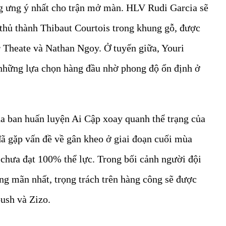
g ưng ý nhất cho trận mở màn. HLV Rudi Garcia sẽ
o thủ thành Thibaut Courtois trong khung gỗ, được
r Theate và Nathan Ngoy. Ở tuyến giữa, Youri
hững lựa chọn hàng đầu nhờ phong độ ổn định ở
ủa ban huấn luyện Ai Cập xoay quanh thể trạng của
 đã gặp vấn đề về gân kheo ở giai đoạn cuối mùa
 chưa đạt 100% thể lực. Trong bối cảnh người đội
ng mãn nhất, trọng trách trên hàng công sẽ được
ush và Zizo.