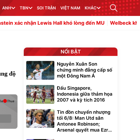
ANH
TBN
SOI TRẬN
VIỆT NAM
KHÁC
ận Lewis Hall khó lòng đến MU
Welbeck khiến dàn sao C
NỔI BẬT
Nguyễn Xuân Son
chứng minh đẳng cấp số
ụng độ
một Đông Nam Á
Đấu Singapore,
Indonesia giữa thảm họa
2007 và kỳ tích 2016
òa
Thua
Tin đồn chuyển nhượng
tối 6/8: Man Utd săn
Antonee Robinson;
Arsenal quyết mua Ezri
Konsa