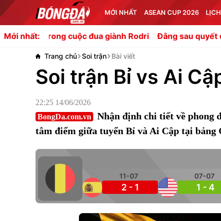
MỚI NHẤT
ASEAN CUP 2026
LỊCH
rong cuộc đua giành Rodri
Đằng sau quyết định đưa Ga
Mới nhất:
Trang chủ
Soi trận
Bài viết
Soi trận Bỉ vs Ai C
22:25 14/06/2026
Nhận định chi tiết về phong 
BongDa.com.vn
tâm điểm giữa tuyển Bỉ và Ai Cập tại bảng
11-07
07-07
2 - 1
1 - 4