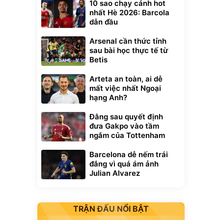
10 sao chạy cánh hot
nhất Hè 2026: Barcola
dẫn đầu
Arsenal cần thức tỉnh
sau bài học thực tế từ
Betis
Arteta an toàn, ai dễ
mất việc nhất Ngoại
hạng Anh?
Đằng sau quyết định
đưa Gakpo vào tầm
ngắm của Tottenham
Barcelona dễ nếm trái
đắng vì quá ám ảnh
Julian Alvarez
TRẬN ĐẤU NỔI BẬT