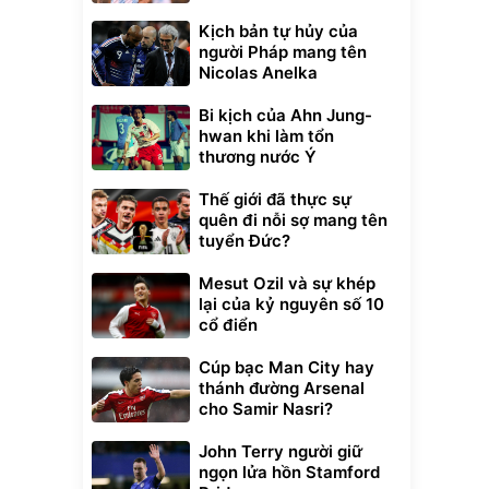
Kịch bản tự hủy của
người Pháp mang tên
Nicolas Anelka
Bi kịch của Ahn Jung-
hwan khi làm tổn
thương nước Ý
Thế giới đã thực sự
quên đi nỗi sợ mang tên
tuyển Đức?
Mesut Ozil và sự khép
lại của kỷ nguyên số 10
cổ điển
Cúp bạc Man City hay
thánh đường Arsenal
cho Samir Nasri?
John Terry người giữ
ngọn lửa hồn Stamford