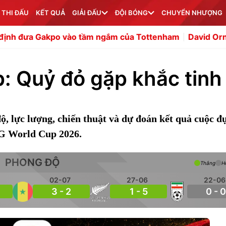
 THI ĐẤU
KẾT QUẢ
GIẢI ĐẤU
ĐỘI BÓNG
CHUYỂN NHƯỢNG
kpo vào tầm ngắm của Tottenham
David Ornstein xác nh
ập: Quỷ đỏ gặp khắc tinh
độ, lực lượng, chiến thuật và dự đoán kết quả cuộc đ
 G World Cup 2026.
PHONG ĐỘ
Thắng
H
02-07
27-06
22-06
3 - 2
1 - 5
0 - 0