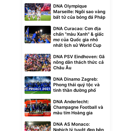
DNA Olympique
Marseille: Ngôi sao vàng
bất tử của bóng đá Pháp
DNA Curacao: Cơn địa
chấn "màu Xanh" & giấc
mơ của Quốc gia nhỏ
nhất lịch sử World Cup
DNA PSV Eindhoven: Gã
nông dân thách thức cả
Châu Âu
DNA Dinamo Zagreb:
Phong thái quý tộc và
tinh thần đường phố
DNA Anderlecht:
Champagne Football và
màu tím Hoàng gia
DNA AS Monaco:
Nghịch lý tuyệt đẹp bên