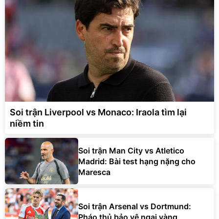
Soi trận Liverpool vs Monaco: Iraola tìm lại
niềm tin
Soi trận Man City vs Atletico
Madrid: Bài test hạng nặng cho
Maresca
Soi trận Arsenal vs Dortmund:
Pháo thủ bảo vệ ngai vàng