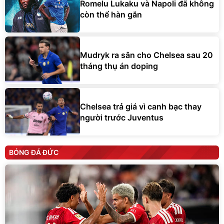
Romelu Lukaku và Napoli đã không
còn thể hàn gắn
Mudryk ra sân cho Chelsea sau 20
tháng thụ án doping
Chelsea trả giá vì canh bạc thay
người trước Juventus
BÓNG ĐÁ ĐỨC