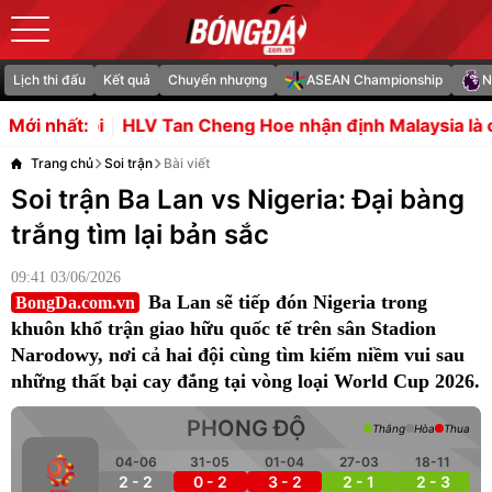
Lịch thi đấu
Kết quả
Chuyển nhượng
ASEAN Championship
N
LV Tan Cheng Hoe nhận định Malaysia là cửa dưới trước 
Mới nhất:
Trang chủ
Soi trận
Bài viết
Soi trận Ba Lan vs Nigeria: Đại bàng
trắng tìm lại bản sắc
09:41 03/06/2026
Ba Lan sẽ tiếp đón Nigeria trong
BongDa.com.vn
khuôn khổ trận giao hữu quốc tế trên sân Stadion
Narodowy, nơi cả hai đội cùng tìm kiếm niềm vui sau
những thất bại cay đắng tại vòng loại World Cup 2026.
PHONG ĐỘ
Thắng
Hòa
Thua
04-06
31-05
01-04
27-03
18-11
2 - 2
0 - 2
3 - 2
2 - 1
2 - 3