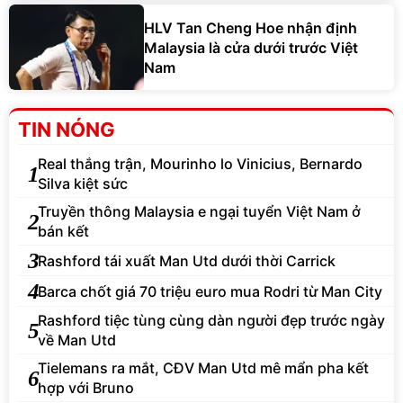
HLV Tan Cheng Hoe nhận định
Malaysia là cửa dưới trước Việt
Nam
TIN NÓNG
Real thắng trận, Mourinho lo Vinicius, Bernardo
1
Silva kiệt sức
Truyền thông Malaysia e ngại tuyển Việt Nam ở
2
bán kết
3
Rashford tái xuất Man Utd dưới thời Carrick
4
Barca chốt giá 70 triệu euro mua Rodri từ Man City
Rashford tiệc tùng cùng dàn người đẹp trước ngày
5
về Man Utd
Tielemans ra mắt, CĐV Man Utd mê mẩn pha kết
6
hợp với Bruno