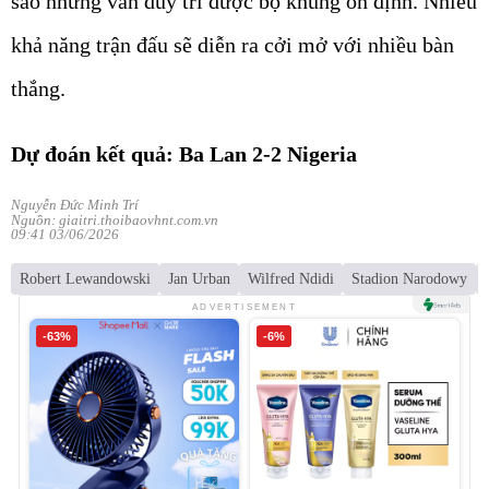
sao nhưng vẫn duy trì được bộ khung ổn định. Nhiều
khả năng trận đấu sẽ diễn ra cởi mở với nhiều bàn
thắng.
Dự đoán kết quả: Ba Lan 2-2 Nigeria
Nguyễn Đức Minh Trí
Nguồn: giaitri.thoibaovhnt.com.vn
09:41 03/06/2026
Robert Lewandowski
Jan Urban
Wilfred Ndidi
Stadion Narodowy
ADVERTISEMENT
-63%
-6%