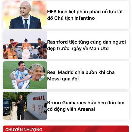
FIFA kịch liệt phản pháo nỗ lực lật
đổ Chủ tịch Infantino
Rashford tiệc tùng cùng dàn người
đẹp trước ngày về Man Utd
Real Madrid chia buồn khi cha
Messi qua đời
Bruno Guimaraes hứa hẹn đốn tim
cổ động viên Arsenal
CHUYỂN NHƯỢNG