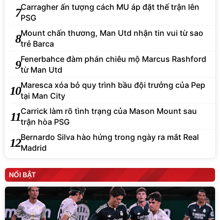
Carragher ấn tượng cách MU áp đặt thế trận lên
7
PSG
Mount chấn thương, Man Utd nhận tin vui từ sao
8
trẻ Barca
Fenerbahce đàm phán chiêu mộ Marcus Rashford
9
từ Man Utd
Maresca xóa bỏ quy trình bầu đội trưởng của Pep
10
tại Man City
Carrick làm rõ tình trạng của Mason Mount sau
11
trận hòa PSG
Bernardo Silva hào hứng trong ngày ra mắt Real
12
Madrid
NỔI BẬT