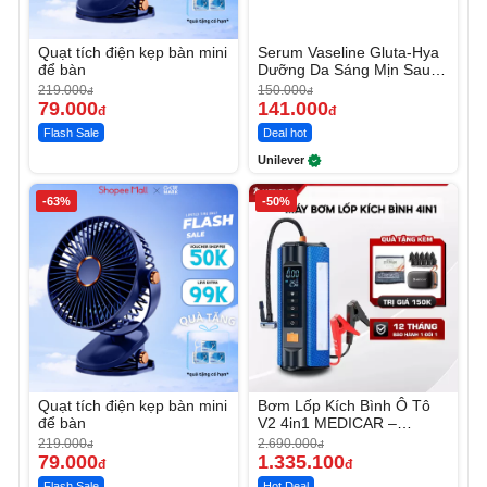
Quạt tích điện kẹp bàn mini
Serum Vaseline Gluta-Hya
để bàn
Dưỡng Da Sáng Mịn Sau 7
Ngày
219.000
150.000
đ
đ
79.000
141.000
đ
đ
Flash Sale
Deal hot
Unilever
-63%
-50%
Quạt tích điện kẹp bàn mini
Bơm Lốp Kích Bình Ô Tô
để bàn
V2 4in1 MEDICAR –
12.000mAh
219.000
2.690.000
đ
đ
79.000
1.335.100
đ
đ
Flash Sale
Hot Deal