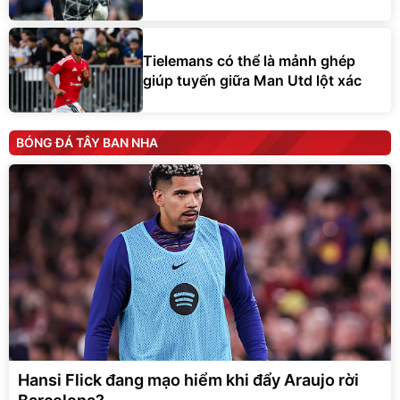
Tielemans có thể là mảnh ghép
giúp tuyến giữa Man Utd lột xác
BÓNG ĐÁ TÂY BAN NHA
Hansi Flick đang mạo hiểm khi đẩy Araujo rời