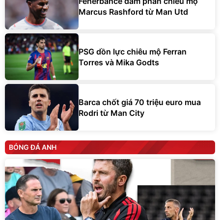
Fenerbahce đàm phán chiêu mộ
Marcus Rashford từ Man Utd
PSG dồn lực chiêu mộ Ferran
Torres và Mika Godts
Barca chốt giá 70 triệu euro mua
Rodri từ Man City
BÓNG ĐÁ ANH