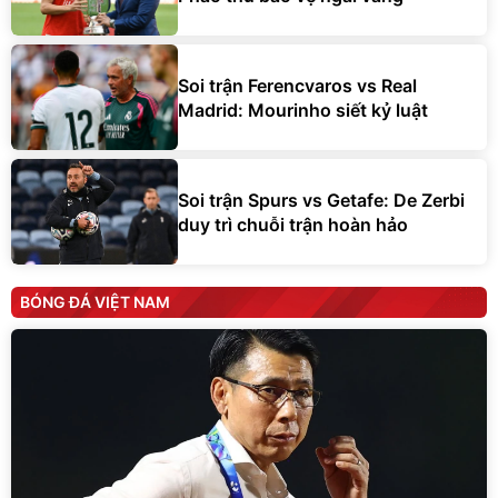
Soi trận Ferencvaros vs Real
Madrid: Mourinho siết kỷ luật
Soi trận Spurs vs Getafe: De Zerbi
duy trì chuỗi trận hoàn hảo
BÓNG ĐÁ VIỆT NAM