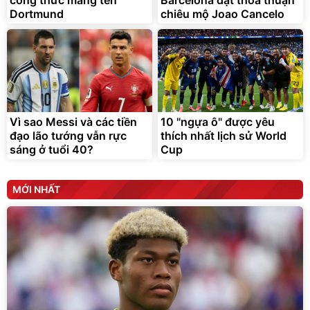
công thức mang tên
Barcelona đạt thỏa thuận
Dortmund
chiêu mộ Joao Cancelo
G-FORCE VIETNA
Vì sao Messi và các tiền
10 "ngựa ô" được yêu
đạo lão tướng vẫn rực
thích nhất lịch sử World
sáng ở tuổi 40?
Cup
MỚI NHẤT