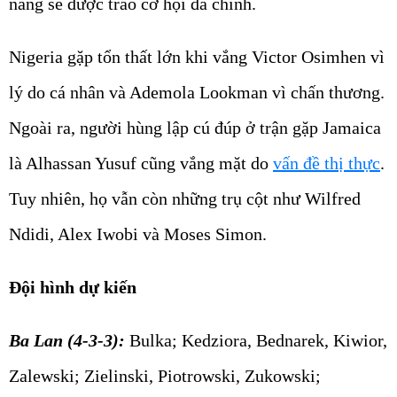
năng sẽ được trao cơ hội đá chính.
Nigeria gặp tổn thất lớn khi vắng Victor Osimhen vì
lý do cá nhân và Ademola Lookman vì chấn thương.
Ngoài ra, người hùng lập cú đúp ở trận gặp Jamaica
là Alhassan Yusuf cũng vắng mặt do
vấn đề thị thực
.
Tuy nhiên, họ vẫn còn những trụ cột như Wilfred
Ndidi, Alex Iwobi và Moses Simon.
Đội hình dự kiến
Ba Lan (4-3-3):
Bulka; Kedziora, Bednarek, Kiwior,
Zalewski; Zielinski, Piotrowski, Zukowski;