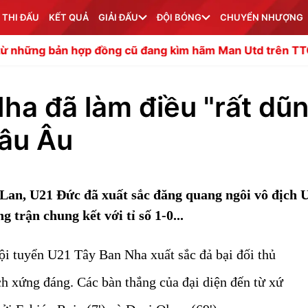
 THI ĐẤU
KẾT QUẢ
GIẢI ĐẤU
ĐỘI BÓNG
CHUYỂN NHƯỢNG
ợp đồng cũ đang kìm hãm Man Utd trên TTCN
UEFA quyế
ha đã làm điều "rất dũ
hâu Âu
 Lan, U21 Đức đã xuất sắc đăng quang ngôi vô địch 
trận chung kết với tỉ số 1-0...
i tuyển U21 Tây Ban Nha xuất sắc đả bại đối thủ
ch xứng đáng. Các bàn thắng của đại diện đến từ xứ