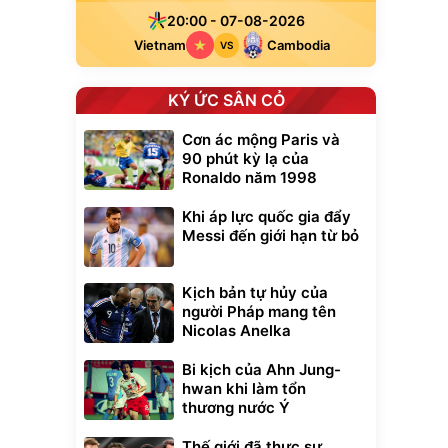
20:00 - 07-08-2026
Vietnam
Cambodia
VS
KÝ ỨC SÂN CỎ
Cơn ác mộng Paris và
90 phút kỳ lạ của
Ronaldo năm 1998
Khi áp lực quốc gia đẩy
Messi đến giới hạn từ bỏ
Kịch bản tự hủy của
người Pháp mang tên
Nicolas Anelka
Bi kịch của Ahn Jung-
hwan khi làm tổn
thương nước Ý
Thế giới đã thực sự