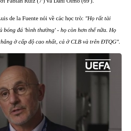
bởi Fabián Ruiz (7') và Dani Olmo (69').
is de la Fuente nói về các học trò:
"Họ rất tài
ủ bóng đá 'bình thường' - họ còn hơn thế nữa. Họ
 thắng ở cấp độ cao nhất, cả ở CLB và trên ĐTQG".