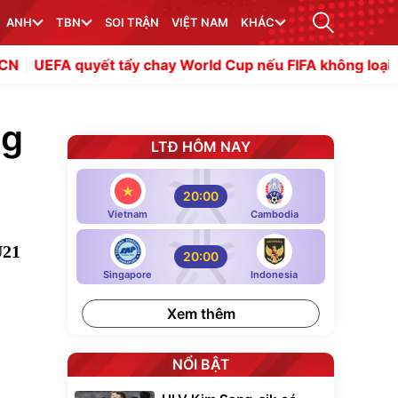
ANH
TBN
SOI TRẬN
VIỆT NAM
KHÁC
t tẩy chay World Cup nếu FIFA không loại bỏ Infantino
B
ng
LTĐ HÔM NAY
20:00
Vietnam
Cambodia
U21
20:00
Singapore
Indonesia
Xem thêm
NỔI BẬT