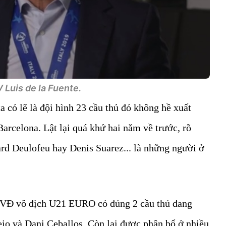
 Luis de la Fuente.
a có lẽ là đội hình 23 cầu thủ đó không hề xuất
Barcelona. Lật lại quá khứ hai năm về trước, rõ
d Deulofeu hay Denis Suarez... là những người ở
ĐKVĐ vô địch U21 EURO có đúng 2 cầu thủ đang
ejo và Dani Ceballos. Còn lại được phân bổ ở nhiều