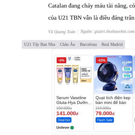
Catalan đang chảy máu tài năng, có
của U21 TBN vẫn là điều đáng trân
Nguồn: giaitri.thoibaovhnt.com
Vũ Quang Toản
U21 Tây Ban Nha
Châu Âu
Barcelona
Real Madrid
-6%
-63%
Serum Vaseline
Quạt tích điện kẹp
Gluta-Hya Dưỡng
bàn mini để bàn
Da Sáng Mịn Sau
150.000
219.000
đ
đ
7 Ngày
141.000
79.000
đ
đ
Deal hot
Flash Sale
Unilever