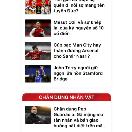
quên đi nỗi sợ mang tên
tuyển Đức?
Mesut Ozil và sự khép
lại của kỷ nguyên số 10
cổ điển
Cúp bạc Man City hay
thánh đường Arsenal
cho Samir Nasri?
John Terry người giữ
ngọn lửa hồn Stamford
Bridge
CHÂN DUNG NHÂN VẬT
Chân dung Pep
Guardiola: Gã mộng mơ
tàn nhẫn và bản giao
hưởng bất diệt trên mặt
cỏ xanh