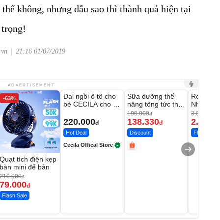
 thể không, nhưng dẫu sao thì thành quả hiện tại
 trọng!
.vn
21:16 01/07/2019
Unmute
Unmute
Unmute
ADVERTISEMENT
Đai ngồi ô tô cho
Sữa dưỡng thể
Robot Hú
-63%
-27%
bé CECILA cho bé
nâng tông tức thì
Nhà - D2
1-9 tuổi
Vaseline Body
Thông M
190.000
3.000.000
đ
220.000
138.330
2.200.
đ
đ
Hot Deal
Discount
Flash Sale
Cecila Offical Store
Quạt tích điện kẹp
bàn mini để bàn
219.000
đ
79.000
đ
Flash Sale