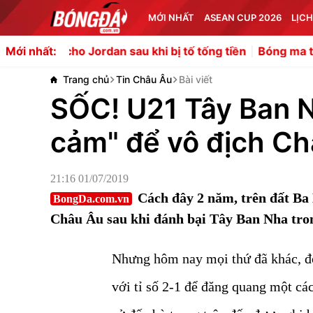
MỚI NHẤT
ASEAN CUP 2026
LỊCH
o Jordan sau khi bị tố tống tiền
Bóng ma từ những bản h
Mới nhất:
Trang chủ
Tin Châu Âu
Bài viết
SỐC! U21 Tây Ban N
cảm" để vô địch C
21:16 01/07/2019
Cách đây 2 năm, trên đất Ba
BongDa.com.vn
Châu Âu sau khi đánh bại Tây Ban Nha trong 
Nhưng hôm nay mọi thứ đã khác, độ
với tỉ số 2-1 để đăng quang một cá