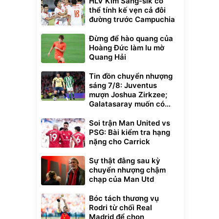
HLV Kim Sang-sik có
thể tính kế vẹn cả đôi
đường trước Campuchia
Đừng để hào quang của
Hoàng Đức làm lu mờ
Quang Hải
Tin đồn chuyển nhượng
sáng 7/8: Juventus
mượn Joshua Zirkzee;
Galatasaray muốn có
Gabriel Martinelli
Soi trận Man United vs
PSG: Bài kiểm tra hạng
nặng cho Carrick
Sự thật đằng sau kỳ
chuyển nhượng chậm
chạp của Man Utd
Bóc tách thương vụ
Rodri từ chối Real
Madrid để chọn