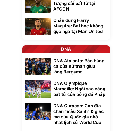
Tượng đài bất tử tại
AFCON
Chân dung Harry
Maguire: Bài học không
gục ngã tại Man United
DNA
DNA Atalanta: Bản hùng
ca của nữ thần giữa
lòng Bergamo
DNA Olympique
Marseille: Ngôi sao vàng
bất tử của bóng đá Pháp
DNA Curacao: Cơn địa
chấn "màu Xanh" & giấc
mơ của Quốc gia nhỏ
nhất lịch sử World Cup