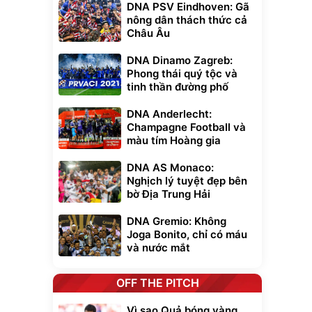
DNA PSV Eindhoven: Gã
nông dân thách thức cả
Châu Âu
DNA Dinamo Zagreb:
Phong thái quý tộc và
tinh thần đường phố
DNA Anderlecht:
Unmute
Champagne Football và
t Bụi Lau
Vali Bamozo
màu tím Hoàng gia
-001 -
Khung Nhôm
inh
9066 Size
1.000.000
đ
đ
DNA AS Monaco:
20/24/28 Cao Cấp
000
825.000
đ
đ
Nghịch lý tuyệt đẹp bên
Flash Sale
bờ Địa Trung Hải
DNA Gremio: Không
Lót ghế ôtô, nâng
Joga Bonito, chỉ có máu
lưng chống nóng
và nước mắt
giúp thoải mái
trong di chuyển
295.000
đ
Đã bán nhiều
OFF THE PITCH
Vì sao Quả bóng vàng