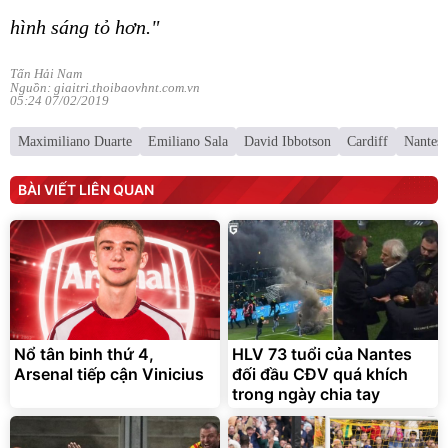
hình sáng tỏ hơn."
Tấn Hải Nam
Nguồn: giaitri.thoibaovhnt.com.vn
05:24 07/02/2019
Maximiliano Duarte
Emiliano Sala
David Ibbotson
Cardiff
Nantes
BÀI VIẾT LIÊN QUAN
Nổ tân binh thứ 4,
HLV 73 tuổi của Nantes
Arsenal tiếp cận Vinicius
đối đầu CĐV quá khích
trong ngày chia tay