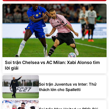
Soi trận Chelsea vs AC Milan: Xabi Alonso tìm
lời giải
Soi trận Juventus vs Inter: Thử
thách lớn cho Spalletti