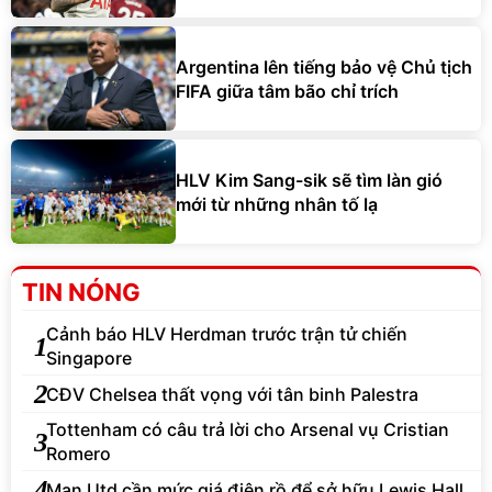
Argentina lên tiếng bảo vệ Chủ tịch
FIFA giữa tâm bão chỉ trích
HLV Kim Sang-sik sẽ tìm làn gió
mới từ những nhân tố lạ
TIN NÓNG
Cảnh báo HLV Herdman trước trận tử chiến
1
Singapore
2
CĐV Chelsea thất vọng với tân binh Palestra
Tottenham có câu trả lời cho Arsenal vụ Cristian
3
Romero
4
Man Utd cần mức giá điên rồ để sở hữu Lewis Hall