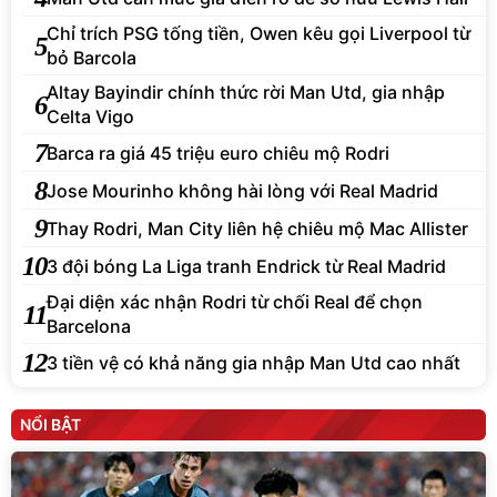
Chỉ trích PSG tống tiền, Owen kêu gọi Liverpool từ
5
bỏ Barcola
Altay Bayindir chính thức rời Man Utd, gia nhập
6
Celta Vigo
7
Barca ra giá 45 triệu euro chiêu mộ Rodri
8
Jose Mourinho không hài lòng với Real Madrid
9
Thay Rodri, Man City liên hệ chiêu mộ Mac Allister
10
3 đội bóng La Liga tranh Endrick từ Real Madrid
Đại diện xác nhận Rodri từ chối Real để chọn
11
Barcelona
12
3 tiền vệ có khả năng gia nhập Man Utd cao nhất
NỔI BẬT