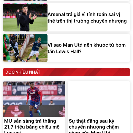
Arsenal trả giá vì tính toán sai vị
thế trên thị trường chuyển nhượng
Vì sao Man Utd nên khước từ bom
tấn Lewis Hall?
ĐỌC NHIỀU NHẤT
MU sẵn sàng trả thẳng
Sự thật đằng sau kỳ
21,7 triệu bảng chiêu mộ
chuyển nhượng chậm
Lucumi
chạp của Man Utd