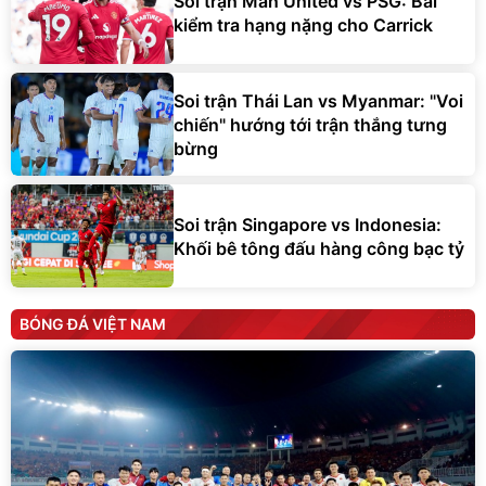
Soi trận Man United vs PSG: Bài
kiểm tra hạng nặng cho Carrick
Soi trận Thái Lan vs Myanmar: "Voi
chiến" hướng tới trận thắng tưng
bừng
Soi trận Singapore vs Indonesia:
Khối bê tông đấu hàng công bạc tỷ
BÓNG ĐÁ VIỆT NAM