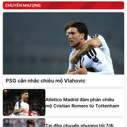
CHUYỂN NHƯỢNG
PSG cân nhắc chiêu mộ Vlahovic
Atletico Madrid đàm phán chiêu
mộ Cristian Romero từ Tottenham
Tin đồn chuyển nhượng tối 7/8: