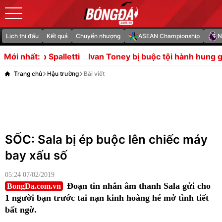
Lịch thi đấu
Kết quả
Chuyển nhượng
ASEAN Championship
N
Ivan Toney bị buộc tội hành hung gây thương tích
Tin
Mới nhất:
Trang chủ
Hậu trường
Bài viết
SỐC: Sala bị ép buộc lên chiếc máy
bay xấu số
05:24 07/02/2019
Đoạn tin nhắn âm thanh Sala gửi cho
BongDa.com.vn
1 người bạn trước tai nạn kinh hoàng hé mở tình tiết
bất ngờ.