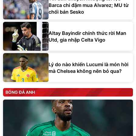
Barca chi đậm mua Alvarez; MU từ
chối bán Sesko
Altay Bayindir chính thức rời Man
Utd, gia nhập Celta Vigo
Lý do nào khiến Lucumi là món hời
mà Chelsea không nên bỏ qua?
BÓNG ĐÁ ANH