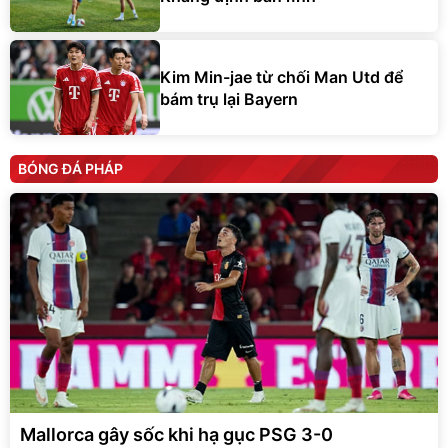
Kim Min-jae từ chối Man Utd để
bám trụ lại Bayern
BÓNG ĐÁ PHÁP
Mallorca gây sốc khi hạ gục PSG 3-0