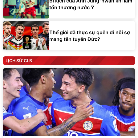
Bi kịch của Ahn Jung-hwan khi làm
tổn thương nước Ý
Thế giới đã thực sự quên đi nỗi sợ
mang tên tuyển Đức?
LỊCH SỬ CLB