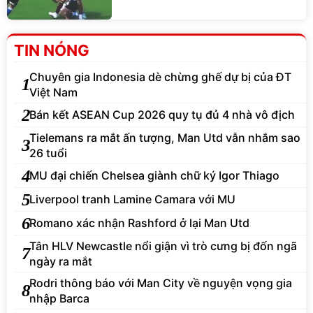
TIN NÓNG
Chuyên gia Indonesia dè chừng ghế dự bị của ĐT
1
Việt Nam
2
Bán kết ASEAN Cup 2026 quy tụ đủ 4 nhà vô địch
Tielemans ra mắt ấn tượng, Man Utd vẫn nhắm sao
3
26 tuổi
4
MU đại chiến Chelsea giành chữ ký Igor Thiago
5
Liverpool tranh Lamine Camara với MU
6
Romano xác nhận Rashford ở lại Man Utd
Tân HLV Newcastle nổi giận vì trò cưng bị đốn ngã
7
ngày ra mắt
Rodri thông báo với Man City về nguyện vọng gia
8
nhập Barca