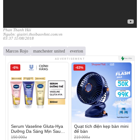
Phan Thanh Hải
Nguồn: giaitri.thoibaovhnt.com.vn
03:37 11/08/2018
Marcos Rojo
manchester united
everton
ADVERTISEMENT
-6%
-63%
Serum Vaseline Gluta-Hya
Quạt tích điện kẹp bàn mini
Dưỡng Da Sáng Mịn Sau 7
để bàn
Ngày
150.000
219.000
đ
đ