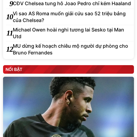
9
CĐV Chelsea tung hô Joao Pedro chỉ kém Haaland
Vì sao AS Roma muốn giải cứu sao 52 triệu bảng
10
của Chelsea?
Michael Owen hoài nghi tương lai Sesko tại Man
11
Utd
MU dừng kế hoạch chiêu mộ người dự phòng cho
12
Bruno Fernandes
NỔI BẬT