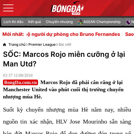
Lịch thi đấu
Kết quả
Chuyển nhượng
ASEAN Championship
N
ự phòng cho Bruno Fernandes
Sao Bolton nhận thẻ đỏ vì
Mới nhất:
Trang chủ
Premier League
Bài viết
SỐC: Marcos Rojo miễn cưỡng ở lại
Man Utd?
03:37 11/08/2018
Marcos Rojo đã phải cắn răng ở lại
BongDa.com.vn
Manchester United vào phút cuối thị trường chuyển
nhượng mùa Hè.
Suốt kỳ chuyển nhượng mùa Hè năm nay, nhiều
nguồn tin xác nhận, HLV Jose Mourinho sẵn sàng
bán đứt Marcos Rojo để dọn đường đón trung vệ