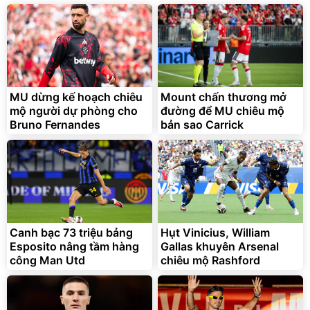
138.330
2.200.000
đ
đ
Discount
Flash Sale
Unmute
Vali Bamozo Khung Nhôm
9066 Size 20/24/28 Cao
Cấp
1.000.000
đ
825.000
MU dừng kế hoạch chiêu
Mount chấn thương mở
đ
mộ người dự phòng cho
đường để MU chiêu mộ
Flash Sale
Bruno Fernandes
bản sao Carrick
Lót ghế ôtô, nâng lưng
chống nóng giúp thoải mái
trong di chuyển
295.000
Canh bạc 73 triệu bảng
Hụt Vinicius, William
đ
Esposito nâng tầm hàng
Gallas khuyên Arsenal
Đã bán nhiều
công Man Utd
chiêu mộ Rashford