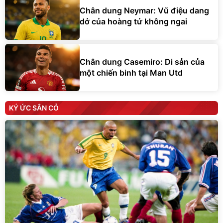
Chân dung Neymar: Vũ điệu dang
dở của hoàng tử không ngai
Chân dung Casemiro: Di sản của
một chiến binh tại Man Utd
KÝ ỨC SÂN CỎ