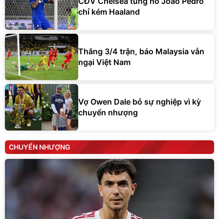
CĐV Chelsea tung hô Joao Pedro
chỉ kém Haaland
Thắng 3/4 trận, báo Malaysia vẫn
ngại Việt Nam
Vợ Owen Dale bỏ sự nghiệp vì kỳ
chuyển nhượng
CHUYỂN NHƯỢNG