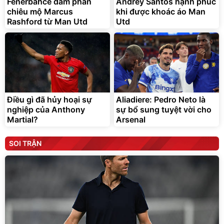
Fenerbahce đàm phán
Andrey Santos hạnh phúc
chiêu mộ Marcus
khi được khoác áo Man
Rashford từ Man Utd
Utd
Điều gì đã hủy hoại sự
Aliadiere: Pedro Neto là
nghiệp của Anthony
sự bổ sung tuyệt vời cho
Martial?
Arsenal
SOI TRẬN