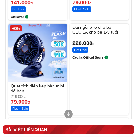
141.000
79.000
đ
đ
Deal hot
Flash Sale
Unilever
Unmute
Đai ngồi ô tô cho bé
-63%
CECILA cho bé 1-9 tuổi
220.000
đ
Hot Deal
Cecila Offical Store
Quạt tích điện kẹp bàn mini
để bàn
219.000
đ
79.000
đ
Flash Sale
Unmute
Unmute
Sữa dưỡng thể nâng tông
Robot Hút Bụi Lau Nhà -
tức thì Vaseline Body
D2-001 - Thông Minh
BÀI VIẾT LIÊN QUAN
190.000
3.000.000
đ
đ