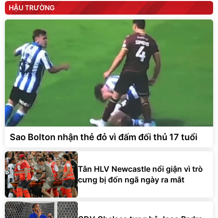
HẬU TRƯỜNG
Sao Bolton nhận thẻ đỏ vì đấm đối thủ 17 tuổi
Tân HLV Newcastle nổi giận vì trò
cưng bị đốn ngã ngày ra mắt