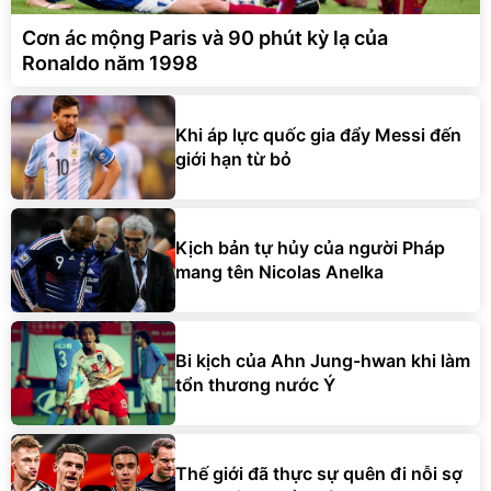
Cơn ác mộng Paris và 90 phút kỳ lạ của
Ronaldo năm 1998
Khi áp lực quốc gia đẩy Messi đến
giới hạn từ bỏ
Kịch bản tự hủy của người Pháp
mang tên Nicolas Anelka
Bi kịch của Ahn Jung-hwan khi làm
tổn thương nước Ý
Thế giới đã thực sự quên đi nỗi sợ