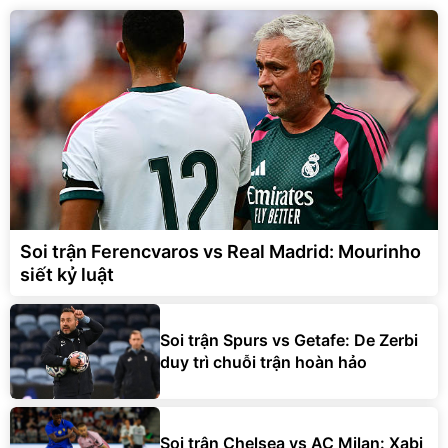
Soi trận Ferencvaros vs Real Madrid: Mourinho
siết kỷ luật
Soi trận Spurs vs Getafe: De Zerbi
duy trì chuỗi trận hoàn hảo
Soi trận Chelsea vs AC Milan: Xabi