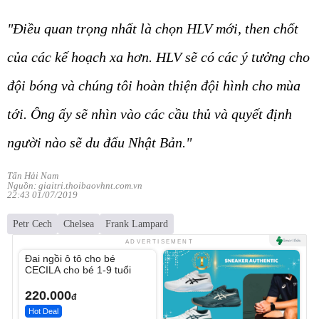
"Điều quan trọng nhất là chọn HLV mới, then chốt
của các kế hoạch xa hơn. HLV sẽ có các ý tưởng cho
đội bóng và chúng tôi hoàn thiện đội hình cho mùa
tới. Ông ấy sẽ nhìn vào các cầu thủ và quyết định
người nào sẽ du đấu Nhật Bản."
Tấn Hải Nam
Nguồn: giaitri.thoibaovhnt.com.vn
22:43 01/07/2019
Petr Cech
Chelsea
Frank Lampard
Unmute
ADVERTISEMENT
Đai ngồi ô tô cho bé
CECILA cho bé 1-9 tuổi
220.000
đ
Hot Deal