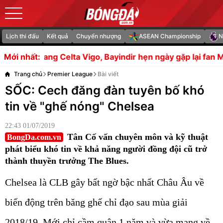
Lịch thi đấu
Kết quả
Chuyển nhượng
ASEAN Championship
N
a Vigo, Bayindir hẹn ngày gặp lại fan MU
Thắng Campuchi
Mới nhất:
Trang chủ
Premier League
Bài viết
SỐC: Cech đăng đàn tuyên bố khó
tin về "ghế nóng" Chelsea
22:43 01/07/2019
Tân Cố vấn chuyên môn và kỹ thuật
BongDa.com.vn
phát biểu khó tin về khả năng người đồng đội cũ trở
thành thuyền trưởng The Blues.
Chelsea là CLB gây bất ngờ bậc nhất Châu Âu về
biến động trên băng ghế chỉ đạo sau mùa giải
2018/19. Mới chỉ cầm quân 1 năm và vừa mang về