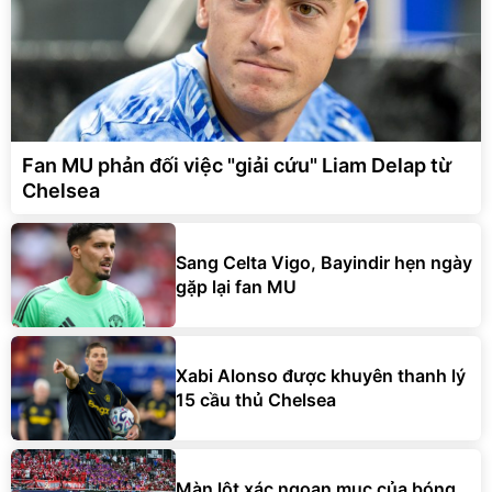
Fan MU phản đối việc "giải cứu" Liam Delap từ
Chelsea
Sang Celta Vigo, Bayindir hẹn ngày
gặp lại fan MU
Xabi Alonso được khuyên thanh lý
15 cầu thủ Chelsea
Màn lột xác ngoạn mục của bóng