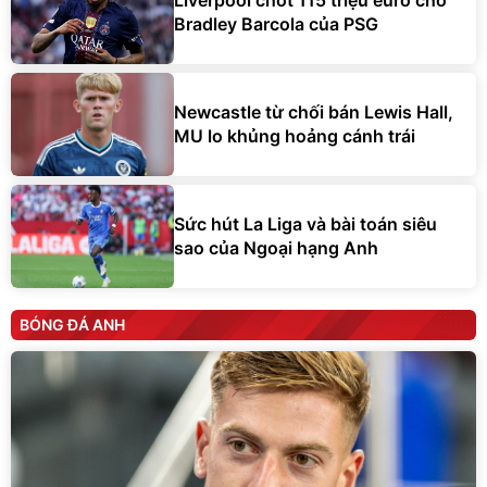
Liverpool chốt 115 triệu euro cho
Bradley Barcola của PSG
Newcastle từ chối bán Lewis Hall,
MU lo khủng hoảng cánh trái
Sức hút La Liga và bài toán siêu
sao của Ngoại hạng Anh
BÓNG ĐÁ ANH