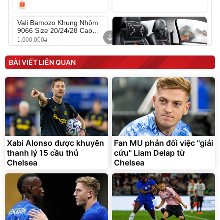
Unmute
Vali Bamozo Khung Nhôm
9066 Size 20/24/28 Cao
Cấp
1.000.000
đ
825.000
đ
Flash Sale
BÀI VIẾT LIÊN QUAN
Lót ghế ôtô, nâng lưng
chống nóng giúp thoải mái
trong di chuyển
295.000
Xabi Alonso được khuyên
Fan MU phản đối việc "giải
đ
thanh lý 15 cầu thủ
cứu" Liam Delap từ
Đã bán nhiều
Chelsea
Chelsea