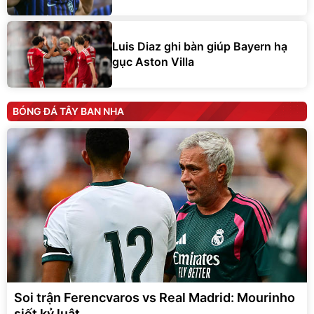
Luis Diaz ghi bàn giúp Bayern hạ
gục Aston Villa
BÓNG ĐÁ TÂY BAN NHA
Soi trận Ferencvaros vs Real Madrid: Mourinho
siết kỷ luật