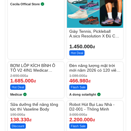
Cecila Offical Store
Giày Tennis, Pickleball
A.sics Resolution X Đủ Các
Phối Màu
1.450.000
đ
Hot Deal
Unmute
Unmute
BƠM LỐP KÍCH BÌNH Ô
Đèn năng lượng mặt trời
-37%
-56%
TÔ V2 4IN1 Medicar
mới năm 2026 có 120 viên
12.000mAh
LED lớn
2.690.000
1.086.000
đ
đ
1.685.000
466.980
đ
đ
Hot Deal
Flash Sale
Medicar
A dong solarlight
Unmute
Unmute
Sữa dưỡng thể nâng tông
Robot Hút Bụi Lau Nhà -
-27%
-26%
tức thì Vaseline Body
D2-001 - Thông Minh
190.000
3.000.000
đ
đ
138.330
2.200.000
đ
đ
Discount
Flash Sale