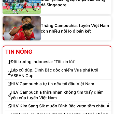
đá Singapore
Thắng Campuchia, tuyển Việt Nam
còn nhiều nỗi lo ở bán kết
TIN NÓNG
1
Đội trưởng Indonesia: "Tôi xin lỗi"
Lập cú đúp, Đình Bắc độc chiếm Vua phá lưới
2
ASEAN Cup
3
HLV Campuchia tự tin nếu tái đấu Việt Nam
HLV Campuchia thừa nhận không tìm thấy điểm
4
yếu của tuyển Việt Nam
5
HLV Kim Sang Sik muốn Đình Bắc vươn tầm châu Á