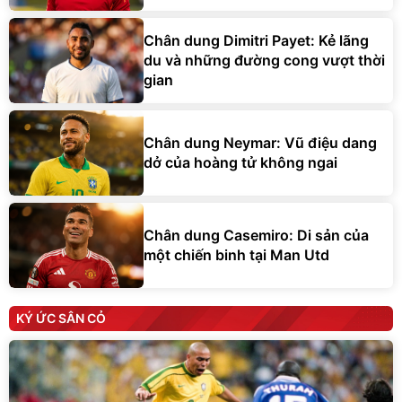
Chân dung Dimitri Payet: Kẻ lãng
du và những đường cong vượt thời
gian
Chân dung Neymar: Vũ điệu dang
dở của hoàng tử không ngai
Chân dung Casemiro: Di sản của
một chiến binh tại Man Utd
KÝ ỨC SÂN CỎ