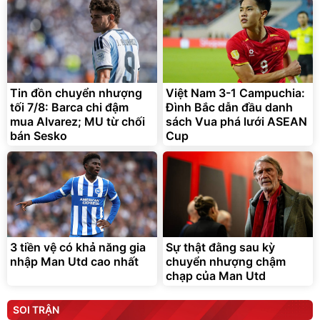
Tin đồn chuyển nhượng
Việt Nam 3-1 Campuchia:
tối 7/8: Barca chi đậm
Đình Bắc dẫn đầu danh
mua Alvarez; MU từ chối
sách Vua phá lưới ASEAN
bán Sesko
Cup
3 tiền vệ có khả năng gia
Sự thật đằng sau kỳ
nhập Man Utd cao nhất
chuyển nhượng chậm
chạp của Man Utd
SOI TRẬN