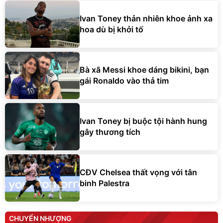
Ivan Toney thản nhiên khoe ảnh xa
hoa dù bị khởi tố
Bà xã Messi khoe dáng bikini, bạn
gái Ronaldo vào thả tim
Ivan Toney bị buộc tội hành hung
gây thương tích
CĐV Chelsea thất vọng với tân
binh Palestra
CHUYỂN NHƯỢNG