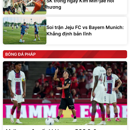
SK trong ngày Kim Min-jae hồi
hương
Soi trận Jeju FC vs Bayern Munich:
Khẳng định bản lĩnh
BÓNG ĐÁ PHÁP