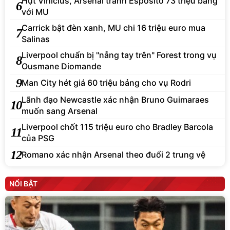
Hụt Vinicius, Arsenal tranh Esposito 73 triệu bảng
6
với MU
Carrick bật đèn xanh, MU chi 16 triệu euro mua
7
Salinas
Liverpool chuẩn bị "nẫng tay trên" Forest trong vụ
8
Ousmane Diomande
9
Man City hét giá 60 triệu bảng cho vụ Rodri
Lãnh đạo Newcastle xác nhận Bruno Guimaraes
10
muốn sang Arsenal
Liverpool chốt 115 triệu euro cho Bradley Barcola
11
của PSG
12
Romano xác nhận Arsenal theo đuổi 2 trung vệ
NỔI BẬT