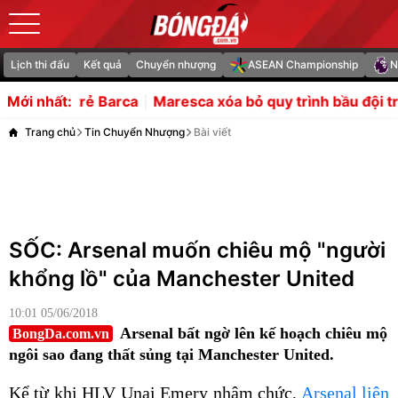
Lịch thi đấu
Kết quả
Chuyển nhượng
ASEAN Championship
N
Maresca xóa bỏ quy trình bầu đội trưởng của Pep tại Ma
Mới nhất:
Trang chủ
Tin Chuyển Nhượng
Bài viết
SỐC: Arsenal muốn chiêu mộ "người
khổng lồ" của Manchester United
10:01 05/06/2018
Arsenal bất ngờ lên kế hoạch chiêu mộ
BongDa.com.vn
ngôi sao đang thất sủng tại Manchester United.
Kể từ khi HLV Unai Emery nhậm chức,
Arsenal liên
tục khuấy đảo thị trường chuyển nhượng
bằng việc