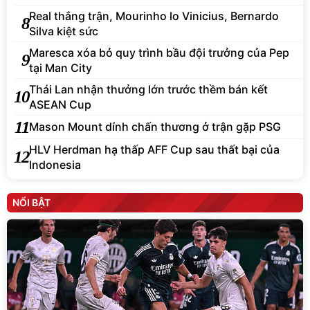
Silva kiệt sức
Maresca xóa bỏ quy trình bầu đội trưởng của Pep
9
tại Man City
Thái Lan nhận thưởng lớn trước thềm bán kết
10
ASEAN Cup
11
Mason Mount dính chấn thương ở trận gặp PSG
HLV Herdman hạ thấp AFF Cup sau thất bại của
12
Indonesia
NỔI BẬT