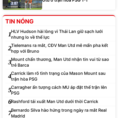
TIN NÓNG
HLV Hudson hài lòng vì Thái Lan giữ sạch lưới
1
nhưng lo về thể lực
Tielemans ra mắt, CĐV Man Utd mê mẩn pha kết
2
hợp với Bruno
Mount chấn thương, Man Utd nhận tin vui từ sao
3
trẻ Barca
Carrick làm rõ tình trạng của Mason Mount sau
4
trận hòa PSG
Carragher ấn tượng cách MU áp đặt thế trận lên
5
PSG
6
Rashford tái xuất Man Utd dưới thời Carrick
Bernardo Silva hào hứng trong ngày ra mắt Real
7
Madrid
Real thắng trận, Mourinho lo Vinicius, Bernardo
8