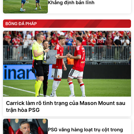
BÓNG ĐÁ PHÁP
Carrick làm rõ tình trạng của Mason Mount sau
trận hòa PSG
PSG vắng hàng loạt trụ cột trong
trận gặp MU