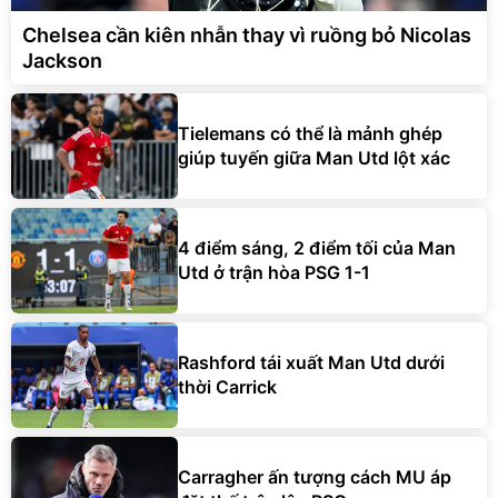
Jackson
Tielemans có thể là mảnh ghép
giúp tuyến giữa Man Utd lột xác
4 điểm sáng, 2 điểm tối của Man
Utd ở trận hòa PSG 1-1
Rashford tái xuất Man Utd dưới
thời Carrick
Carragher ấn tượng cách MU áp
đặt thế trận lên PSG