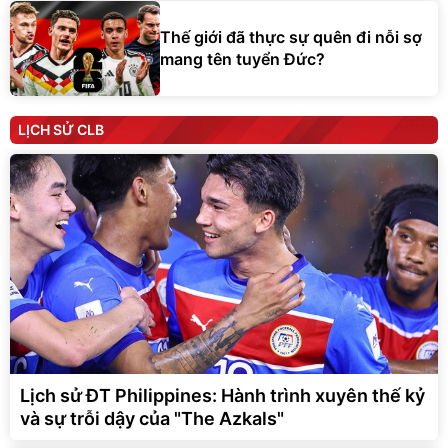
Thế giới đã thực sự quên đi nỗi sợ
mang tên tuyển Đức?
LỊCH SỬ CLB
Lịch sử ĐT Philippines: Hành trình xuyên thế kỷ
và sự trỗi dậy của "The Azkals"
Lịch sử tuyển Malaysia: Từ hào