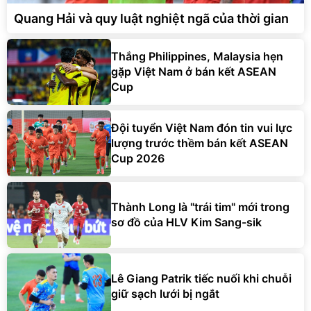
Thắng Philippines, Malaysia hẹn
gặp Việt Nam ở bán kết ASEAN
Cup
Đội tuyển Việt Nam đón tin vui lực
lượng trước thềm bán kết ASEAN
Cup 2026
Thành Long là "trái tim" mới trong
sơ đồ của HLV Kim Sang-sik
Lê Giang Patrik tiếc nuối khi chuỗi
giữ sạch lưới bị ngắt