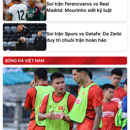
Madrid: Mourinho siết kỷ luật
Soi trận Spurs vs Getafe: De Zerbi
duy trì chuỗi trận hoàn hảo
BÓNG ĐÁ VIỆT NAM
Quang Hải và quy luật nghiệt ngã của thời gian