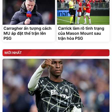
Carragher ấn tượng cách
Carrick làm rõ tình trạng
MU áp đặt thế trận lên
của Mason Mount sau
PSG
trận hòa PSG
MỚI NHẤT
Chelsea cần kiên nhẫn thay vì ruồng bỏ Nicolas