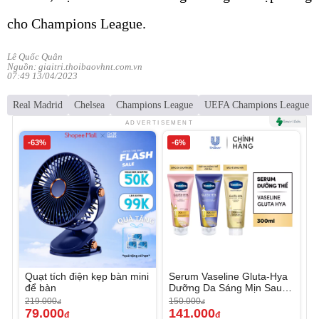
cho Champions League.
Lê Quốc Quân
Nguồn: giaitri.thoibaovhnt.com.vn
07:49 13/04/2023
Real Madrid
Chelsea
Champions League
UEFA Champions League
ADVERTISEMENT
-63%
-6%
Quạt tích điện kẹp bàn mini
Serum Vaseline Gluta-Hya
để bàn
Dưỡng Da Sáng Mịn Sau 7
Ngày
219.000
150.000
đ
đ
79.000
141.000
đ
đ