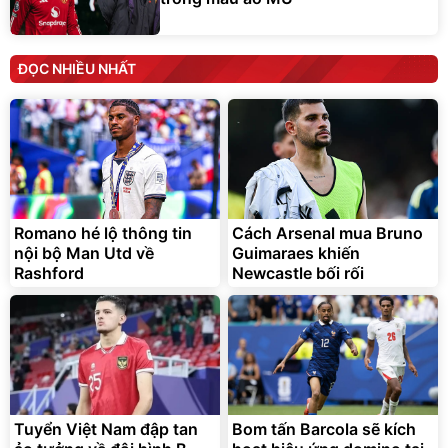
ĐỌC NHIỀU NHẤT
Romano hé lộ thông tin
Cách Arsenal mua Bruno
nội bộ Man Utd về
Guimaraes khiến
Rashford
Newcastle bối rối
Tuyển Việt Nam đập tan
Bom tấn Barcola sẽ kích