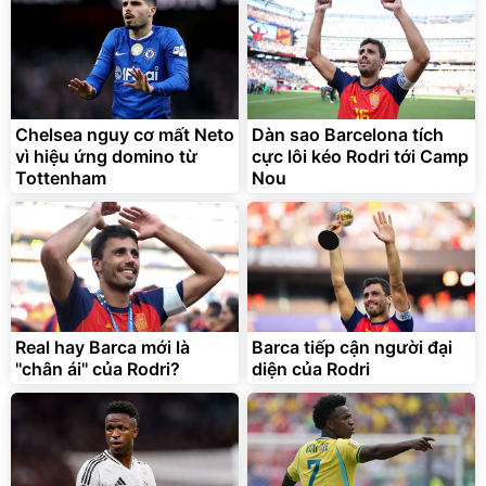
2.143.650
399.000
đ
đ
Flash Sale
Đã bán nhiều
Chelsea nguy cơ mất Neto
Dàn sao Barcelona tích
vì hiệu ứng domino từ
cực lôi kéo Rodri tới Camp
Tottenham
Nou
Bạt phủ xe ô tô cao cấp,
Xe đạp điện trợ lực G-
tráng nhôm 03 lớp
Force C14 gấp gọn bỏ cốp
tiện lợi
392.000
9.900.000
đ
đ
325.000
7.092.000
Real hay Barca mới là
đ
Barca tiếp cận người đại
đ
''chân ái'' của Rodri?
diện của Rodri
Đã bán nhiều
Đang xem nhiều
G-FORCE VIETNA