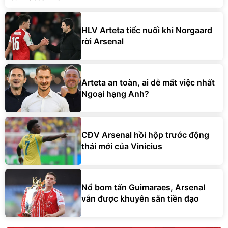
HLV Arteta tiếc nuối khi Norgaard
rời Arsenal
Arteta an toàn, ai dễ mất việc nhất
Ngoại hạng Anh?
CĐV Arsenal hồi hộp trước động
thái mới của Vinicius
Nổ bom tấn Guimaraes, Arsenal
vẫn được khuyên săn tiền đạo