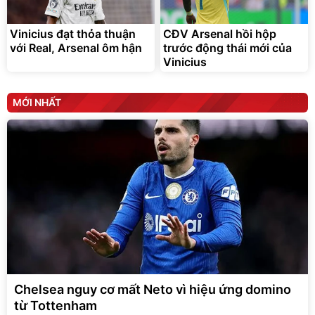
Vinicius đạt thỏa thuận
CĐV Arsenal hồi hộp
với Real, Arsenal ôm hận
trước động thái mới của
Vinicius
MỚI NHẤT
Chelsea nguy cơ mất Neto vì hiệu ứng domino
từ Tottenham