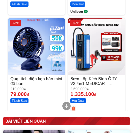
Flash Sale
Deal hot
Unilever
-63%
-50%
Quạt tích điện kẹp bàn mini
Bơm Lốp Kích Bình Ô Tô
để bàn
V2 4in1 MEDICAR –
12.000mAh
219.000
2.690.000
đ
đ
79.000
1.335.100
đ
đ
Flash Sale
Hot Deal
Unmute
Unmute
Máy ép chậm trái cây
Máy rửa xe cầm tay xịt rửa
BÀI VIẾT LIÊN QUAN
Elmich JEE 1855OL
cao áp có tạo bọt tuyết
3.000.000
đ