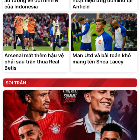
ảo tưởng về đội hình B
hoạt hiệu ứng domino tại
của Indonesia
Anfield
Arsenal mất thêm hậu vệ
Man Utd và bài toán khó
phải sau trận thua Real
mang tên Shea Lacey
Betis
SOI TRẬN