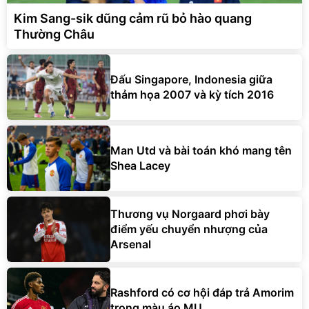
Kim Sang-sik dũng cảm rũ bỏ hào quang
Thường Châu
Đấu Singapore, Indonesia giữa
thảm họa 2007 và kỳ tích 2016
Man Utd và bài toán khó mang tên
Shea Lacey
Thương vụ Norgaard phơi bày
điểm yếu chuyển nhượng của
Arsenal
Rashford có cơ hội đáp trả Amorim
trong màu áo MU