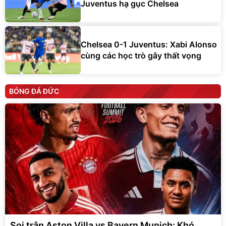
Juventus hạ gục Chelsea
Chelsea 0-1 Juventus: Xabi Alonso
cùng các học trò gây thất vọng
BÓNG ĐÁ ĐỨC
Soi trận Aston Villa vs Bayern Munich: Khó