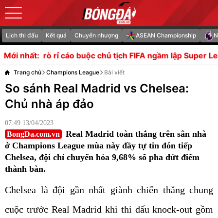
Lịch thi đấu
Kết quả
Chuyển nhượng
ASEAN Championship
N
 rỉ cáo buộc chủ tịch FIFA ngầm lập Super League
HLV Arte
Mới nhất:
Trang chủ
Champions League
Bài viết
So sánh Real Madrid vs Chelsea:
Chủ nhà áp đảo
07:49 13/04/2023
Real Madrid toàn thắng trên sân nhà
BongDa.com.vn
ở Champions League mùa này đầy tự tin đón tiếp
Chelsea, đội chỉ chuyển hóa 9,68% số pha dứt điểm
thành bàn.
Chelsea là đội gần nhất giành chiến thắng chung
cuộc trước Real Madrid khi thi đấu knock-out gồm