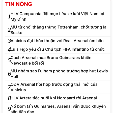
TIN NÓNG
HLV Campuchia đặt mục tiêu xé lưới Việt Nam tại
1
Mỹ Đình
MU từ chối thẳng thừng Tottenham, chốt tương lai
2
Sesko
3
Vinicius đạt thỏa thuận với Real, Arsenal ôm hận
4
Luis Figo yêu cầu Chủ tịch FIFA Infantino từ chức
Cách Arsenal mua Bruno Guimaraes khiến
5
Newcastle bối rối
MU nhắm sao Fulham phòng trường hợp hụt Lewis
6
Hall
CĐV Arsenal hồi hộp trước động thái mới của
7
Vinicius
8
HLV Arteta tiếc nuối khi Norgaard rời Arsenal
Nổ bom tấn Guimaraes, Arsenal vẫn được khuyên
9
săn tiền đạo