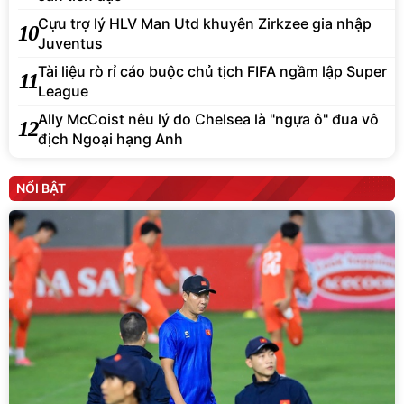
Cựu trợ lý HLV Man Utd khuyên Zirkzee gia nhập
10
Juventus
Tài liệu rò rỉ cáo buộc chủ tịch FIFA ngầm lập Super
11
League
Ally McCoist nêu lý do Chelsea là "ngựa ô" đua vô
12
địch Ngoại hạng Anh
NỔI BẬT