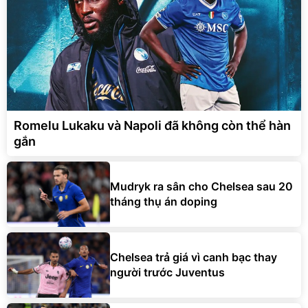
Romelu Lukaku và Napoli đã không còn thể hàn
gắn
Mudryk ra sân cho Chelsea sau 20
tháng thụ án doping
Chelsea trả giá vì canh bạc thay
người trước Juventus