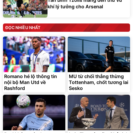
Tân binh Tzolis mang đến thứ vũ
khí lý tưởng cho Arsenal
ĐỌC NHIỀU NHẤT
Romano hé lộ thông tin
MU từ chối thẳng thừng
nội bộ Man Utd về
Tottenham, chốt tương lai
Rashford
Sesko