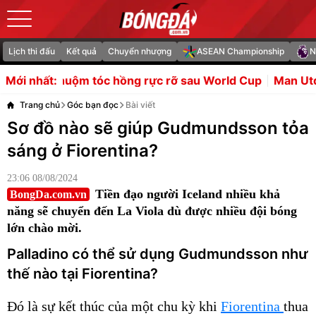
Lịch thi đấu
Kết quả
Chuyển nhượng
ASEAN Championship
N
tóc hồng rực rỡ sau World Cup
Man Utd tranh Djed Spence
Mới nhất:
Trang chủ
Góc bạn đọc
Bài viết
Sơ đồ nào sẽ giúp Gudmundsson tỏa
sáng ở Fiorentina?
23:06 08/08/2024
Tiền đạo người Iceland nhiều khả
BongDa.com.vn
năng sẽ chuyển đến La Viola dù được nhiều đội bóng
lớn chào mời.
Palladino có thể sử dụng Gudmundsson như
thế nào tại Fiorentina?
Đó là sự kết thúc của một chu kỳ khi
Fiorentina
thua