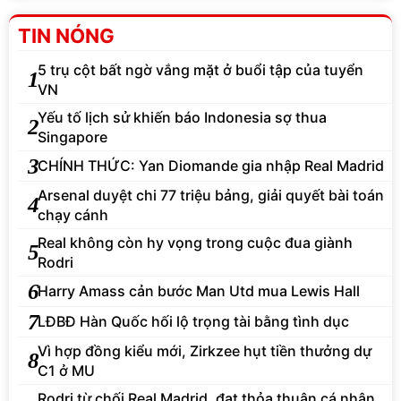
TIN NÓNG
5 trụ cột bất ngờ vắng mặt ở buổi tập của tuyển
1
VN
Yếu tố lịch sử khiến báo Indonesia sợ thua
2
Singapore
3
CHÍNH THỨC: Yan Diomande gia nhập Real Madrid
Arsenal duyệt chi 77 triệu bảng, giải quyết bài toán
4
chạy cánh
Real không còn hy vọng trong cuộc đua giành
5
Rodri
6
Harry Amass cản bước Man Utd mua Lewis Hall
7
LĐBĐ Hàn Quốc hối lộ trọng tài bằng tình dục
Vì hợp đồng kiểu mới, Zirkzee hụt tiền thưởng dự
8
C1 ở MU
Rodri từ chối Real Madrid, đạt thỏa thuận cá nhân