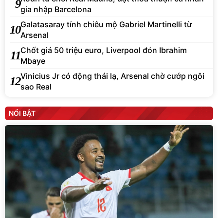
9
gia nhập Barcelona
Galatasaray tính chiêu mộ Gabriel Martinelli từ
10
Arsenal
Chốt giá 50 triệu euro, Liverpool đón Ibrahim
11
Mbaye
Vinicius Jr có động thái lạ, Arsenal chờ cướp ngôi
12
sao Real
NỔI BẬT