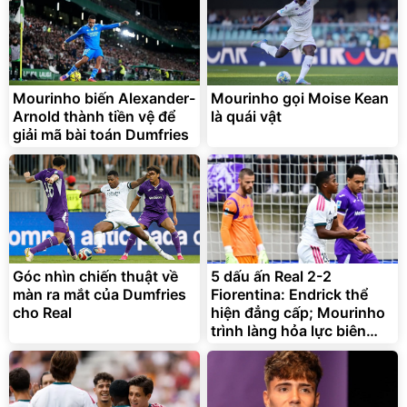
Unmute
Vali Bamozo Khung Nhôm
9066 Size 20/24/28 Cao
Cấp
1.000.000
đ
825.000
Mourinho biến Alexander-
Mourinho gọi Moise Kean
đ
Arnold thành tiền vệ để
là quái vật
Flash Sale
giải mã bài toán Dumfries
Lót ghế ôtô, nâng lưng
chống nóng giúp thoải mái
trong di chuyển
295.000
Góc nhìn chiến thuật về
5 dấu ấn Real 2-2
đ
màn ra mắt của Dumfries
Fiorentina: Endrick thể
Đã bán nhiều
cho Real
hiện đẳng cấp; Mourinho
trình làng hỏa lực biên
mới