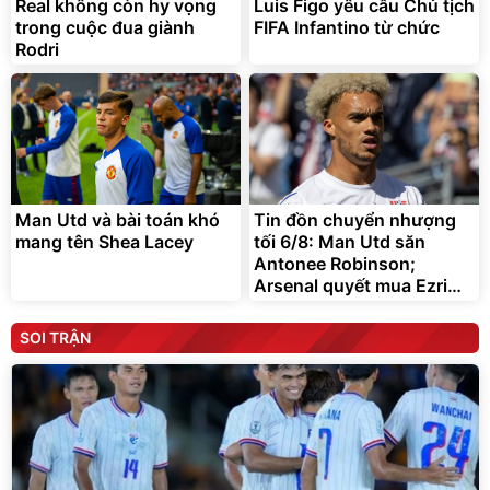
Real không còn hy vọng
Luis Figo yêu cầu Chủ tịch
trong cuộc đua giành
FIFA Infantino từ chức
Rodri
Man Utd và bài toán khó
Tin đồn chuyển nhượng
mang tên Shea Lacey
tối 6/8: Man Utd săn
Antonee Robinson;
Arsenal quyết mua Ezri
Konsa
SOI TRẬN