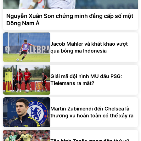
Nguyễn Xuân Son chứng minh đẳng cấp số một
Đông Nam Á
Jacob Mahler và khát khao vượt
qua bóng ma Indonesia
Giải mã đội hình MU đấu PSG:
Tielemans ra mắt?
Martin Zubimendi đến Chelsea là
thương vụ hoàn toàn có thể xảy ra