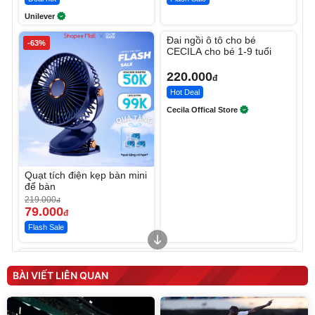
Unilever
Unmute
Đai ngồi ô tô cho bé
-63%
CECILA cho bé 1-9 tuổi
220.000
đ
Hot Deal
Cecila Offical Store
Quạt tích điện kẹp bàn mini
để bàn
219.000
đ
79.000
đ
Flash Sale
Unmute
Unmute
Sữa dưỡng thể nâng tông
Robot Hút Bụi Lau Nhà -
tức thì Vaseline Body
D2-001 - Thông Minh
BÀI VIẾT LIÊN QUAN
190.000
3.000.000
đ
đ
138.330
2.200.000
đ
đ
Discount
Flash Sale