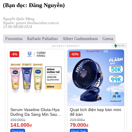
(Bạn đọc: Đăng Nguyễn)
Nguyễn Quốc Đăng
Nguồn: giaitri.thoibaovhnt.com.vn
23:06 08/08/2024
Fiorentina
Raffaele Palladino
Albert Gudmundsson
Genoa
ADVERTISEMENT
-6%
-63%
Serum Vaseline Gluta-Hya
Quạt tích điện kẹp bàn mini
Dưỡng Da Sáng Mịn Sau 7
để bàn
Ngày
150.000
219.000
đ
đ
141.000
79.000
đ
đ
Deal hot
Flash Sale