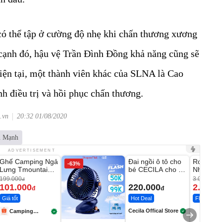
ó thể tập ở cường độ nhẹ khi chấn thương xương
cạnh đó, hậu vệ Trần Đình Đồng khả năng cũng sẽ
Hiện tại, một thành viên khác của SLNA là Cao
h điều trị và hồi phục chấn thương.
.vn
20:32 01/08/2020
n Mạnh
Unmute
Unmute
Unmute
ADVERTISEMENT
Ghế Camping Ngả
Đai ngồi ô tô cho
Robot Hú
-49%
-63%
Lưng Tmountain
bé CECILA cho bé
Nhà - D2
Gấp Gọn
1-9 tuổi
Thông M
199.000
3.000.000
đ
101.000
220.000
2.200.
đ
đ
Giá tốt
Hot Deal
Flash Sale
Cecila Offical Store
Camping
Store99