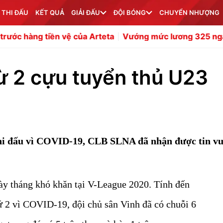
 THI ĐẤU
KẾT QUẢ
GIẢI ĐẤU
ĐỘI BÓNG
CHUYỂN NHƯỢNG
vệ của Arteta
Vướng mức lương 325 ngàn bảng, MU bế t
từ 2 cựu tuyển thủ U23
hi đấu vì COVID-19, CLB SLNA đã nhận được tin vu
ày tháng khó khăn tại V-League 2020. Tính đến
hứ 2 vì COVID-19, đội chủ sân Vinh đã có chuỗi 6