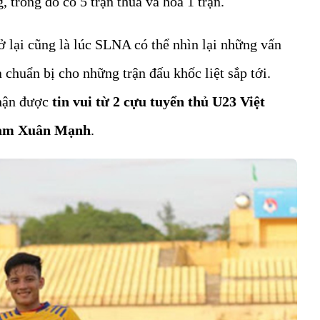
, trong đó có 5 trận thua và hòa 1 trận.
ở lại cũng là lúc SLNA có thể nhìn lại những vấn
à chuẩn bị cho những trận đấu khốc liệt sắp tới.
nhận được
tin vui từ 2 cựu tuyển thủ U23 Việt
hạm Xuân Mạnh
.