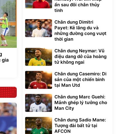
ẩn sau đôi chân thủy
tinh
Chân dung Dimitri
Payet: Kẻ lãng du và
những đường cong vượt
thời gian
Chân dung Neymar: Vũ
g
điệu dang dở của hoàng
 gia
tử không ngai
Chân dung Casemiro: Di
sản của một chiến binh
tại Man Utd
Chân dung Marc Guehi:
Mảnh ghép lý tưởng cho
Man City
Chân dung Sadio Mane:
Tượng đài bất tử tại
AFCON