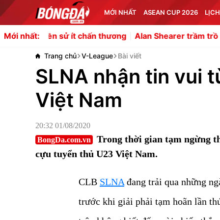
MỚI NHẤT
ASEAN CUP 2026
LỊCH
ử ít chấn thương
Alan Shearer trầm trồ trước hàng tiền 
Mới nhất:
Trang chủ
V-League
Bài viết
SLNA nhận tin vui 
Việt Nam
20:32 01/08/2020
Trong thời gian tạm ngừng t
BongDa.com.vn
cựu tuyển thủ U23 Việt Nam.
CLB
SLNA
đang trải qua những ng
trước khi giải phải tạm hoãn lần t