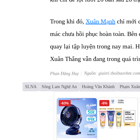
Trong khi đó,
Xuân Mạnh
chỉ mới c
mác chưa hồi phục hoàn toàn. Bên 
quay lại tập luyện trong nay mai. 
Xuân Thắng vẫn đang trong quá trìn
Nguồn: giaitri.thoibaovhnt.com
Phan Đăng Huy
SLNA
Sông Lam Nghệ An
Hoàng Văn Khánh
Phạm Xuâ
-63%
-6%