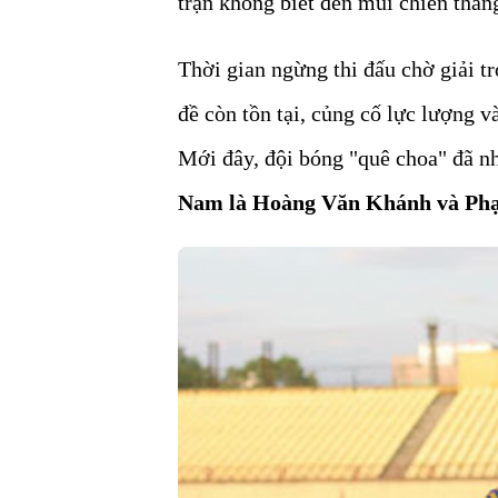
trận không biết đến mùi chiến thắng
Thời gian ngừng thi đấu chờ giải tr
đề còn tồn tại, củng cố lực lượng v
Mới đây, đội bóng "quê choa" đã 
Nam là Hoàng Văn Khánh và P