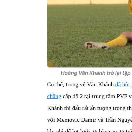
Hoàng Văn Khánh trở lại tập
Cụ thể, trung vệ Văn Khánh
đã hồi
chằng
cấp độ 2 tại trung tâm PVF v
Khánh thi đấu rất ấn tượng trong 
với Memovic Damir và Trần Nguyên
khi chỉ để lọt lưới 26 bàn sau 26 tr