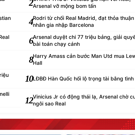
2
Arsenal vỡ mộng bom tấn
tian
Rodri từ chối Real Madrid, đạt thỏa thuận
4
nhân gia nhập Barcelona
Real
Arsenal duyệt chi 77 triệu bảng, giải quy
6
bài toán chạy cánh
Harry Amass cản bước Man Utd mua Lew
8
Hall
riệu
10
LĐBĐ Hàn Quốc hối lộ trọng tài bằng tình
elli
Vinicius Jr có động thái lạ, Arsenal chờ 
12
ngôi sao Real