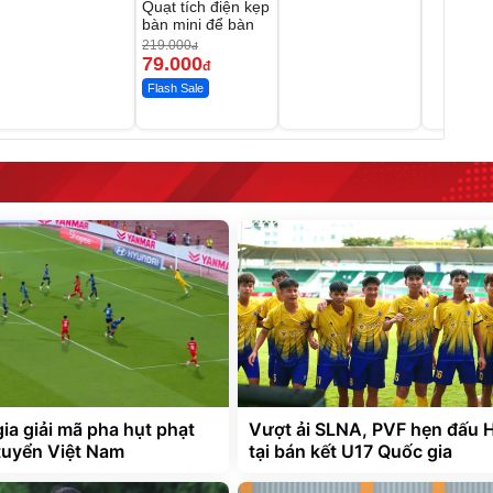
Quạt tích điện kẹp
bàn mini để bàn
219.000
đ
79.000
đ
Flash Sale
ia giải mã pha hụt phạt
Vượt ải SLNA, PVF hẹn đấu 
tuyển Việt Nam
tại bán kết U17 Quốc gia