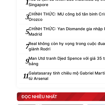
1
Singapore
CHÍNH THỨC: MU công bố tân binh Cris
3
Orozco
CHÍNH THỨC: Yan Diomande gia nhập 
5
Madrid
Real không còn hy vọng trong cuộc đua
7
giành Rodri
Man Utd tranh Djed Spence với giá 35 t
9
bảng
Galatasaray tính chiêu mộ Gabriel Martin
11
từ Arsenal
ĐỌC NHIỀU NHẤT