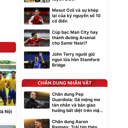
Lót ghế ôtô, nâng
lưng chống nóng
Mesut Ozil và sự khép
giúp thoải mái
lại của kỷ nguyên số 10
trong di chuyển
295.000
đ
cổ điển
Đã bán nhiều
Cúp bạc Man City hay
thánh đường Arsenal
cho Samir Nasri?
John Terry người giữ
ngọn lửa hồn Stamford
Bridge
CHÂN DUNG NHÂN VẬT
Chân dung Pep
Guardiola: Gã mộng mơ
tàn nhẫn và bản giao
hưởng bất diệt trên mặt
Hà Nội
cỏ xanh
Chân dung Aaron
Ramsey: Trái tim thép