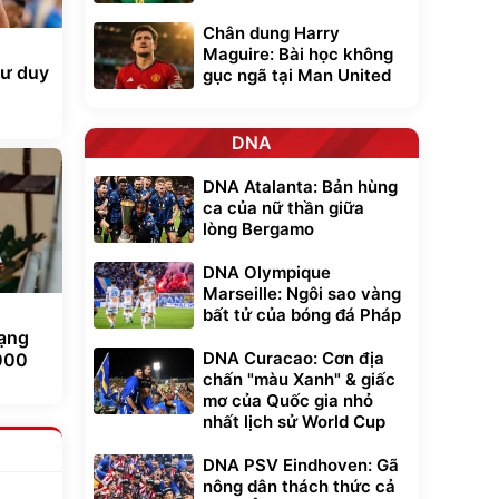
Chân dung Harry
Maguire: Bài học không
tư duy
gục ngã tại Man United
DNA
DNA Atalanta: Bản hùng
ca của nữ thần giữa
lòng Bergamo
DNA Olympique
Marseille: Ngôi sao vàng
bất tử của bóng đá Pháp
hạng
DNA Curacao: Cơn địa
000
chấn "màu Xanh" & giấc
mơ của Quốc gia nhỏ
nhất lịch sử World Cup
DNA PSV Eindhoven: Gã
nông dân thách thức cả