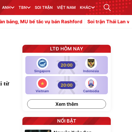
ANH
TBN
SOI TRẬN
VIỆT NAM
KHÁC
ắc vụ bán Rashford
Soi trận Thái Lan vs Myanmar: "Voi 
LTĐ HÔM NAY
20:00
Singapore
Indonesia
i từ
20:00
Vietnam
Cambodia
Xem thêm
NỔI BẬT