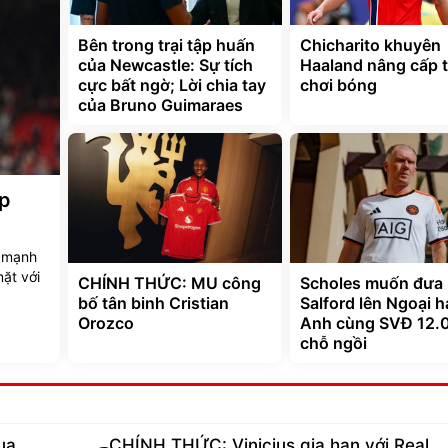
Bên trong trại tập huấn
Chicharito khuyên
của Newcastle: Sự tích
Haaland nâng cấp 
cực bất ngờ; Lời chia tay
chơi bóng
của Bruno Guimaraes
ập
c mạnh
mặt với
CHÍNH THỨC: MU công
Scholes muốn đưa
bố tân binh Cristian
Salford lên Ngoại 
Orozco
Anh cùng SVĐ 12.
chỗ ngồi
ua
CHÍNH THỨC: Vinicius gia hạn với Real,