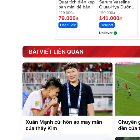
Quạt tích điện kẹp
Serum Vaseline
bàn mini để bàn
Gluta-Hya Dưỡng
Da Sáng Mịn Sau
219.000
150.000
đ
đ
7 Ngày
79.000
141.000
đ
đ
Flash Sale
Deal hot
Unilever
BÀI VIẾT LIÊN QUAN
Xuân Mạnh cúi hôn áo may mắn
Chuyên g
của thầy Kim
đền của 