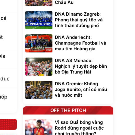
Châu Âu
DNA Dinamo Zagreb:
 cá
Phong thái quý tộc và
tinh thần đường phố
ết
DNA Anderlecht:
Champagne Football và
màu tím Hoàng gia
is
DNA AS Monaco:
Nghịch lý tuyệt đẹp bên
bờ Địa Trung Hải
 dục
DNA Gremio: Không
Joga Bonito, chỉ có máu
và nước mắt
cướp
OFF THE PITCH
Vì sao Quả bóng vàng
Rodri đứng ngoài cuộc
chơi truyền thông?