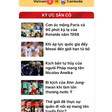
Vietnam
Cambodia
VS
KÝ ỨC SÂN CỎ
Cơn ác mộng Paris và
90 phút kỳ lạ của
Ronaldo năm 1998
Khi áp lực quốc gia đẩy
Messi đến giới hạn từ bỏ
Kịch bản tự hủy của
người Pháp mang tên
Nicolas Anelka
Unmute
t Bụi Lau
Vali Bamozo
Bi kịch của Ahn Jung-
-001 -
Khung Nhôm
hwan khi làm tổn
inh
9066 Size
1.000.000
đ
đ
thương nước Ý
20/24/28 Cao Cấp
000
825.000
đ
đ
Flash Sale
Thế giới đã thực sự
quên đi nỗi sợ mang tên
tuyển Đức?