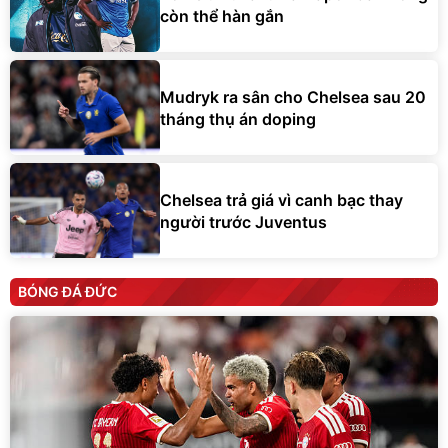
còn thể hàn gắn
Mudryk ra sân cho Chelsea sau 20
tháng thụ án doping
Chelsea trả giá vì canh bạc thay
người trước Juventus
BÓNG ĐÁ ĐỨC