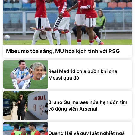
Mbeumo tỏa sáng, MU hòa kịch tính với PSG
Real Madrid chia buồn khi cha
Messi qua đời
Bruno Guimaraes hứa hẹn đốn tim
cổ động viên Arsenal
Quang Hải và quy luật nghiệt ngã