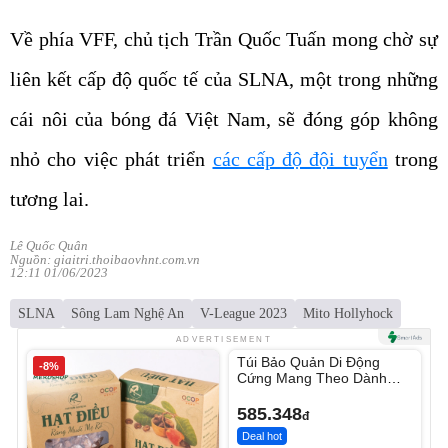
Về phía VFF, chủ tịch Trần Quốc Tuấn mong chờ sự
liên kết cấp độ quốc tế của SLNA, một trong những
cái nôi của bóng đá Việt Nam, sẽ đóng góp không
nhỏ cho việc phát triển
các cấp độ đội tuyển
trong
tương lai.
Lê Quốc Quân
Nguồn: giaitri.thoibaovhnt.com.vn
12:11 01/06/2023
SLNA
Sông Lam Nghệ An
V-League 2023
Mito Hollyhock
Unmute
ADVERTISEMENT
Túi Bảo Quản Di Động
-8%
Cứng Mang Theo Dành
Cho Jbl Xtreme 4
585.348
đ
Deal hot