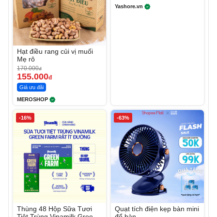
Yashore.vn
Hạt điều rang củi vị muối
Mẹ rô
170.000
đ
155.000
đ
Giá ưu đãi
MEROSHOP
-16%
-63%
Thùng 48 Hộp Sữa Tươi
Quạt tích điện kẹp bàn mini
Tiệt Trùng Vinamilk Green
để bàn