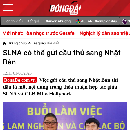
Lịch thi đấu
Kết quả
Chuyển nhượng
ASEAN Championship
N
 trước Getafe
Nghịch lý dàn sao triệu euro của Indonesi
Mới nhất:
Trang chủ
V-League
Bài viết
SLNA có thể gửi cầu thủ sang Nhật
Bản
12:11 01/06/2023
Việc gửi cầu thủ sang Nhật Bản thi
BongDa.com.vn
đấu là một nội dung trong thỏa thuận hợp tác giữa
SLNA và CLB Mito Hollyhock.