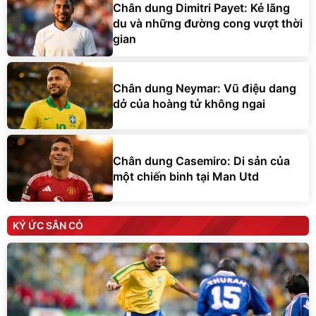
Chân dung Dimitri Payet: Kẻ lãng
du và những đường cong vượt thời
gian
Chân dung Neymar: Vũ điệu dang
dở của hoàng tử không ngai
Chân dung Casemiro: Di sản của
một chiến binh tại Man Utd
KÝ ỨC SÂN CỎ