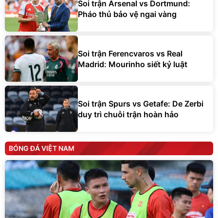
Soi trận Arsenal vs Dortmund:
Pháo thủ bảo vệ ngai vàng
Soi trận Ferencvaros vs Real
Madrid: Mourinho siết kỷ luật
Soi trận Spurs vs Getafe: De Zerbi
duy trì chuỗi trận hoàn hảo
BÓNG ĐÁ VIỆT NAM