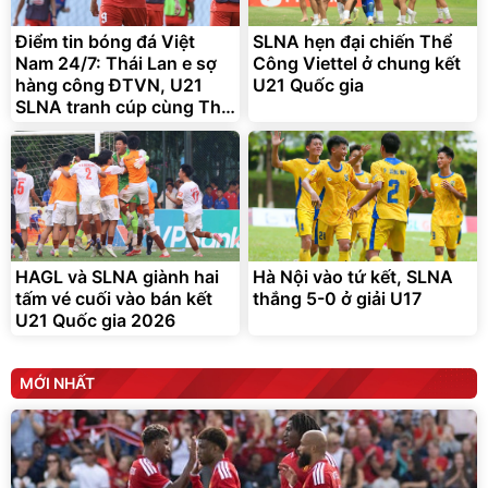
Điểm tin bóng đá Việt
SLNA hẹn đại chiến Thể
Nam 24/7: Thái Lan e sợ
Công Viettel ở chung kết
hàng công ĐTVN, U21
U21 Quốc gia
SLNA tranh cúp cùng Thể
Công Viettel
Bạt phủ xe ô tô cao cấp,
Xe đạp điện trợ lực G-
tráng nhôm 03 lớp
Force C14 gấp gọn bỏ cốp
tiện lợi
392.000
9.900.000
đ
đ
325.000
7.092.000
đ
đ
HAGL và SLNA giành hai
Hà Nội vào tứ kết, SLNA
Đã bán nhiều
Đang xem nhiều
tấm vé cuối vào bán kết
thắng 5-0 ở giải U17
G-FORCE VIETNA
U21 Quốc gia 2026
MỚI NHẤT