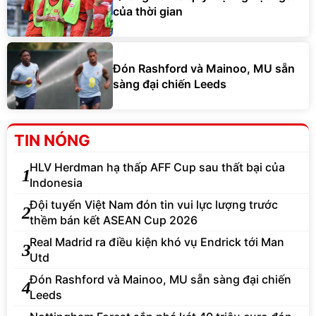
của thời gian
Đón Rashford và Mainoo, MU sẵn
sàng đại chiến Leeds
TIN NÓNG
HLV Herdman hạ thấp AFF Cup sau thất bại của
1
Indonesia
Đội tuyển Việt Nam đón tin vui lực lượng trước
2
thềm bán kết ASEAN Cup 2026
Real Madrid ra điều kiện khó vụ Endrick tới Man
3
Utd
Đón Rashford và Mainoo, MU sẵn sàng đại chiến
4
Leeds