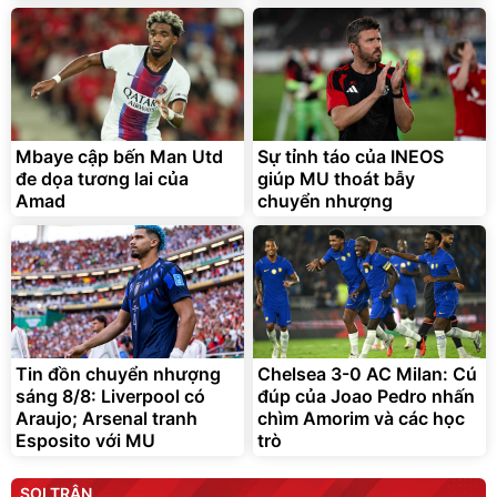
Mbaye cập bến Man Utd
Sự tỉnh táo của INEOS
đe dọa tương lai của
giúp MU thoát bẫy
Amad
chuyển nhượng
Tin đồn chuyển nhượng
Chelsea 3-0 AC Milan: Cú
sáng 8/8: Liverpool có
đúp của Joao Pedro nhấn
Araujo; Arsenal tranh
chìm Amorim và các học
Esposito với MU
trò
SOI TRẬN