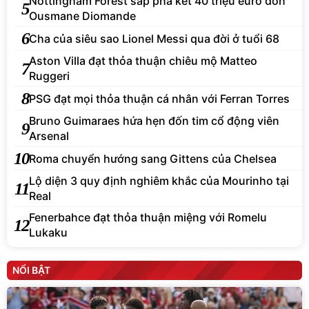
Nottingham Forest sắp phá két 40 triệu euro đón
5
Ousmane Diomande
6
Cha của siêu sao Lionel Messi qua đời ở tuổi 68
Aston Villa đạt thỏa thuận chiêu mộ Matteo
7
Ruggeri
8
PSG đạt mọi thỏa thuận cá nhân với Ferran Torres
Bruno Guimaraes hứa hẹn đốn tim cổ động viên
9
Arsenal
10
Roma chuyển hướng sang Gittens của Chelsea
Lộ diện 3 quy định nghiêm khắc của Mourinho tại
11
Real
Fenerbahce đạt thỏa thuận miệng với Romelu
12
Lukaku
NỔI BẬT