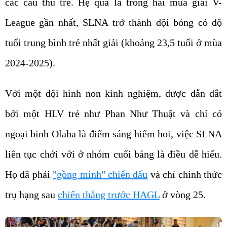
các cầu thủ trẻ. Hệ quả là trong hai mùa giải V-
League gần nhất, SLNA trở thành đội bóng có độ
tuổi trung bình trẻ nhất giải (khoảng 23,5 tuổi ở mùa
2024-2025).
Với một đội hình non kinh nghiệm, được dẫn dắt
bởi một HLV trẻ như Phan Như Thuật và chỉ có
ngoại binh Olaha là điểm sáng hiếm hoi, việc SLNA
liên tục chới với ở nhóm cuối bảng là điều dễ hiểu.
Họ đã phải
"gồng mình" chiến đấu
và chỉ chính thức
trụ hạng sau
chiến thắng trước HAGL
ở vòng 25.