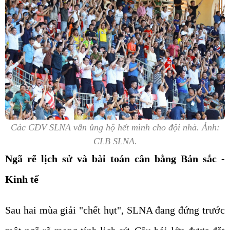
Các CĐV SLNA vẫn ủng hộ hết mình cho đội nhà. Ảnh:
CLB SLNA.
Ngã rẽ lịch sử và bài toán cân bằng Bản sắc -
Kinh tế
Sau hai mùa giải "chết hụt", SLNA đang đứng trước