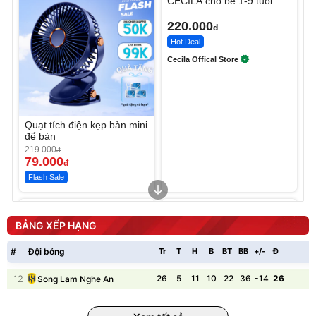
CECILA cho bé 1-9 tuổi
220.000
đ
Hot Deal
Cecila Offical Store
Quạt tích điện kẹp bàn mini
để bàn
219.000
đ
79.000
đ
Flash Sale
Unmute
Unmute
Sữa dưỡng thể nâng tông
Robot Hút Bụi Lau Nhà -
tức thì Vaseline Body
D2-001 - Thông Minh
BẢNG XẾP HẠNG
190.000
3.000.000
đ
đ
138.330
2.200.000
đ
đ
#
Đội bóng
Tr
T
H
B
BT
BB
+/-
Đ
P
Discount
Flash Sale
12
26
5
11
10
22
36
-14
26
Song Lam Nghe An
Unmute
Vali Bamozo Khung Nhôm
9066 Size 20/24/28 Cao