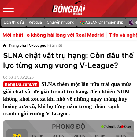
Lịch thi đấu
Kết quả
Chuyển nhượng
ASEAN Championship
N
g hài lòng với Real Madrid
Tifo và nghệ thuật xếp hình 
Mới nhất:
Trang chủ
V-League
Bài viết
SLNA chật vật trụ hạng: Còn đâu thế
lực từng xưng vương V-League?
08:33 17/06/2025
SLNA thêm một lần nữa trải qua mùa
BongDa.com.vn
giải chật vật để giành suất trụ hạng, điều khiến NHM
không khỏi xót xa khi nhớ về những ngày tháng huy
hoàng xưa cũ, khi họ từng nằm trong nhóm cạnh
tranh ngôi vương V-League.
PHONG ĐỘ
Thắng
Hòa
Thua
07-06
31-05
24-05
16-05
10-05