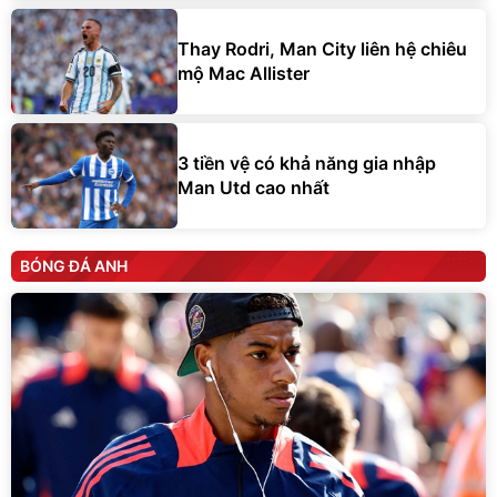
Thay Rodri, Man City liên hệ chiêu
mộ Mac Allister
3 tiền vệ có khả năng gia nhập
Man Utd cao nhất
BÓNG ĐÁ ANH