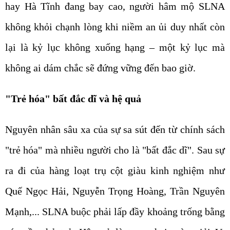
hay Hà Tĩnh đang bay cao, người hâm mộ SLNA
không khỏi chạnh lòng khi niềm an ủi duy nhất còn
lại là kỷ lục không xuống hạng – một kỷ lục mà
không ai dám chắc sẽ đứng vững đến bao giờ.
"Trẻ hóa" bất đắc dĩ và hệ quả
Nguyên nhân sâu xa của sự sa sút đến từ chính sách
"trẻ hóa" mà nhiều người cho là "bất đắc dĩ". Sau sự
ra đi của hàng loạt trụ cột giàu kinh nghiệm như
Quế Ngọc Hải, Nguyễn Trọng Hoàng, Trần Nguyên
Mạnh,... SLNA buộc phải lấp đầy khoảng trống bằng