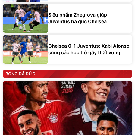
Siêu phẩm Zhegrova giúp
Juventus hạ gục Chelsea
Chelsea 0-1 Juventus: Xabi Alonso
cùng các học trò gây thất vọng
BÓNG ĐÁ ĐỨC