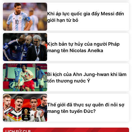
Khi áp lực quốc gia đẩy Messi đến
giới hạn từ bỏ
Kịch bản tự hủy của người Pháp
mang tên Nicolas Anelka
Bi kịch của Ahn Jung-hwan khi làm
tổn thương nước Ý
Thế giới đã thực sự quên đi nỗi sợ
mang tên tuyển Đức?
LỊCH SỬ CLB