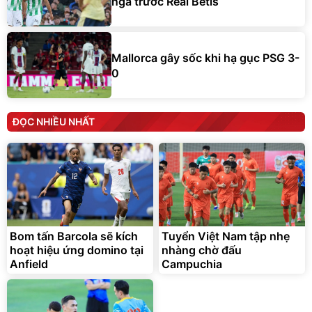
ngã trước Real Betis
Mallorca gây sốc khi hạ gục PSG 3-
0
ĐỌC NHIỀU NHẤT
Bom tấn Barcola sẽ kích
Tuyển Việt Nam tập nhẹ
hoạt hiệu ứng domino tại
nhàng chờ đấu
Anfield
Campuchia