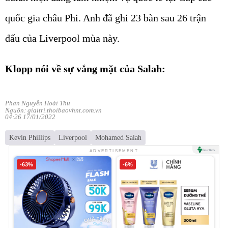
quốc gia châu Phi. Anh đã ghi 23 bàn sau 26 trận
đấu của Liverpool mùa này.
Klopp nói về sự vắng mặt của Salah:
Phan Nguyễn Hoài Thu
Nguồn: giaitri.thoibaovhnt.com.vn
04:26 17/01/2022
Kevin Phillips
Liverpool
Mohamed Salah
ADVERTISEMENT
-63%
-6%