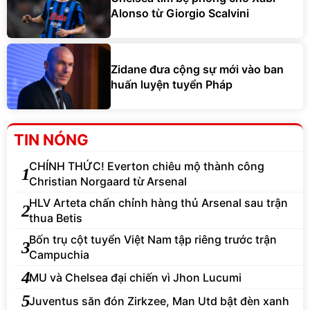
Alonso từ Giorgio Scalvini
Zidane đưa cộng sự mới vào ban
huấn luyện tuyển Pháp
TIN NÓNG
CHÍNH THỨC! Everton chiêu mộ thành công
1
Christian Norgaard từ Arsenal
HLV Arteta chấn chỉnh hàng thủ Arsenal sau trận
2
thua Betis
Bốn trụ cột tuyển Việt Nam tập riêng trước trận
3
Campuchia
4
MU và Chelsea đại chiến vì Jhon Lucumi
5
Juventus săn đón Zirkzee, Man Utd bật đèn xanh