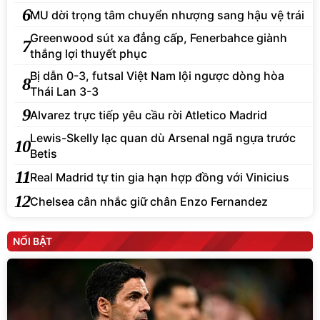
6
MU dời trọng tâm chuyển nhượng sang hậu vệ trái
Greenwood sút xa đẳng cấp, Fenerbahce giành
7
thắng lợi thuyết phục
Bị dẫn 0-3, futsal Việt Nam lội ngược dòng hòa
8
Thái Lan 3-3
9
Alvarez trực tiếp yêu cầu rời Atletico Madrid
Lewis-Skelly lạc quan dù Arsenal ngã ngựa trước
10
Betis
11
Real Madrid tự tin gia hạn hợp đồng với Vinicius
12
Chelsea cân nhắc giữ chân Enzo Fernandez
NỔI BẬT