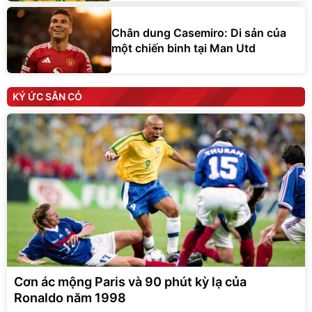
Chân dung Casemiro: Di sản của
một chiến binh tại Man Utd
KÝ ỨC SÂN CỎ
Cơn ác mộng Paris và 90 phút kỳ lạ của
Ronaldo năm 1998