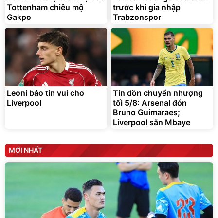
Tottenham chiêu mộ
trước khi gia nhập
Đã bán nhiều
Đang xem nhiều
Gakpo
Trabzonspor
G-FORCE VIETNA
Leoni báo tin vui cho
Tin đồn chuyển nhượng
Liverpool
tối 5/8: Arsenal đón
Bruno Guimaraes;
Liverpool săn Mbaye
MỚI NHẤT