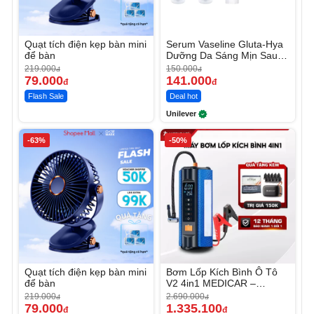
Quạt tích điện kẹp bàn mini
Serum Vaseline Gluta-Hya
để bàn
Dưỡng Da Sáng Mịn Sau 7
Ngày
219.000
150.000
đ
đ
79.000
141.000
đ
đ
Flash Sale
Deal hot
Unilever
-63%
-50%
Quạt tích điện kẹp bàn mini
Bơm Lốp Kích Bình Ô Tô
để bàn
V2 4in1 MEDICAR –
12.000mAh
219.000
2.690.000
đ
đ
79.000
1.335.100
đ
đ