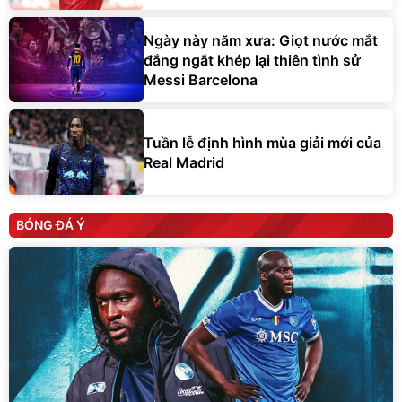
Ngày này năm xưa: Giọt nước mắt
đắng ngắt khép lại thiên tình sử
Messi Barcelona
Tuần lễ định hình mùa giải mới của
Real Madrid
BÓNG ĐÁ Ý