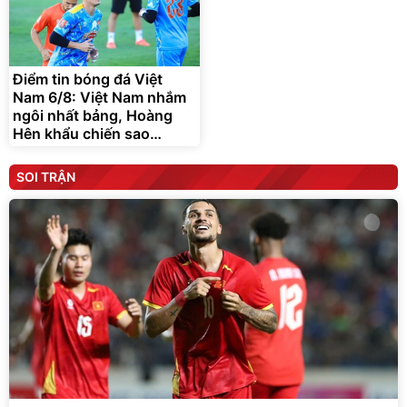
Điểm tin bóng đá Việt
Nam 6/8: Việt Nam nhắm
ngôi nhất bảng, Hoàng
Hên khẩu chiến sao
Indonesia
SOI TRẬN