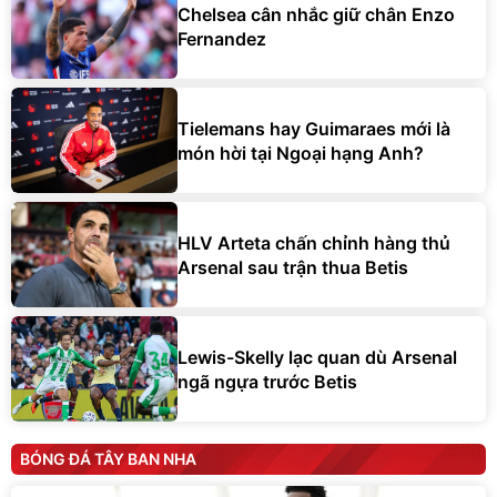
Chelsea cân nhắc giữ chân Enzo
Fernandez
Tielemans hay Guimaraes mới là
món hời tại Ngoại hạng Anh?
HLV Arteta chấn chỉnh hàng thủ
Arsenal sau trận thua Betis
Lewis-Skelly lạc quan dù Arsenal
ngã ngựa trước Betis
BÓNG ĐÁ TÂY BAN NHA