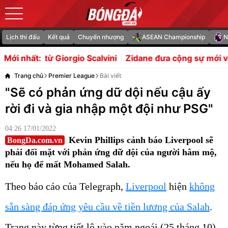
Lịch thi đấu
Kết quả
Chuyển nhượng
ASEAN Championship
N
o Scalvini
Zidane đưa cộng sự mới vào ban huấn luyện 
Mới nhất:
Trang chủ
Premier League
Bài viết
"Sẽ có phản ứng dữ dội nếu cậu ấy
rời đi và gia nhập một đội như PSG"
04:26 17/01/2022
Kevin Phillips cảnh báo Liverpool sẽ
BongDa.com.vn
phải đối mặt với phản ứng dữ dội của người hâm mộ,
nếu họ để mất Mohamed Salah.
Theo báo cáo của Telegraph,
Liverpool
hiện
không
sẵn sàng đáp ứng yêu cầu về tiền lương của Salah
.
Trang này từng tiết lộ vào năm ngoái (25 tháng 10)