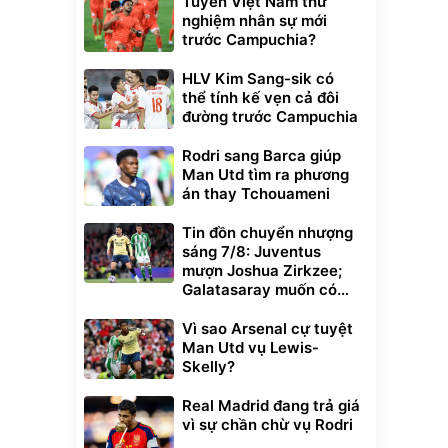
Tuyển Việt Nam thử
nghiệm nhân sự mới
trước Campuchia?
HLV Kim Sang-sik có
thể tính kế vẹn cả đôi
đường trước Campuchia
Rodri sang Barca giúp
Man Utd tìm ra phương
án thay Tchouameni
Tin đồn chuyển nhượng
sáng 7/8: Juventus
mượn Joshua Zirkzee;
Galatasaray muốn có
Gabriel Martinelli
Vì sao Arsenal cự tuyệt
Man Utd vụ Lewis-
Skelly?
Real Madrid đang trả giá
vì sự chần chừ vụ Rodri