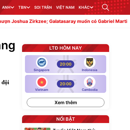
ANH
TBN
SOI TRẬN
VIỆT NAM
KHÁC
zee; Galatasaray muốn có Gabriel Martinelli
Napoli cân
ăng
LTĐ HÔM NAY
20:00
Singapore
Indonesia
 đội
20:00
Vietnam
Cambodia
Xem thêm
NỔI BẬT