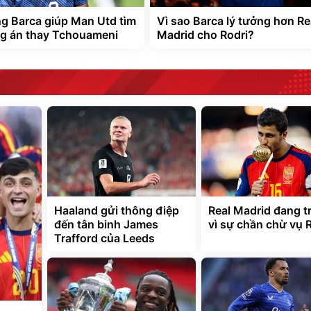
ng Barca giúp Man Utd tìm
Vì sao Barca lý tưởng hơn Re
g án thay Tchouameni
Madrid cho Rodri?
Haaland gửi thông điệp
Real Madrid đang tr
đến tân binh James
vì sự chần chừ vụ 
Trafford của Leeds