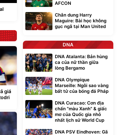
AFCON
al
Chân dung Harry
Maguire: Bài học không
gục ngã tại Man United
DNA
DNA Atalanta: Bản hùng
ca của nữ thần giữa
lòng Bergamo
DNA Olympique
Marseille: Ngôi sao vàng
bất tử của bóng đá Pháp
ả giá
Rodri
DNA Curacao: Cơn địa
chấn "màu Xanh" & giấc
mơ của Quốc gia nhỏ
nhất lịch sử World Cup
DNA PSV Eindhoven: Gã