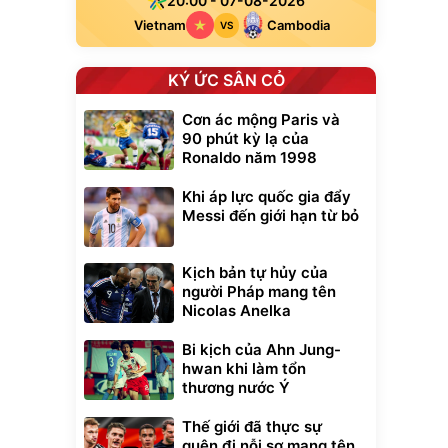
20:00 - 07-08-2026
Vietnam
Cambodia
VS
KÝ ỨC SÂN CỎ
Cơn ác mộng Paris và
90 phút kỳ lạ của
Ronaldo năm 1998
Khi áp lực quốc gia đẩy
Messi đến giới hạn từ bỏ
Kịch bản tự hủy của
người Pháp mang tên
Nicolas Anelka
Bi kịch của Ahn Jung-
hwan khi làm tổn
thương nước Ý
Thế giới đã thực sự
quên đi nỗi sợ mang tên