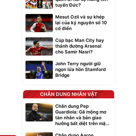
tuyển Đức?
Mesut Ozil và sự khép
lại của kỷ nguyên số 10
cổ điển
Cúp bạc Man City hay
thánh đường Arsenal
Unmute
cho Samir Nasri?
t Bụi Lau
Vali Bamozo
-001 -
Khung Nhôm
John Terry người giữ
inh
9066 Size
1.000.000
đ
đ
20/24/28 Cao Cấp
000
825.000
ngọn lửa hồn Stamford
đ
đ
Bridge
Flash Sale
Lót ghế ôtô, nâng
CHÂN DUNG NHÂN VẬT
lưng chống nóng
giúp thoải mái
Chân dung Pep
trong di chuyển
295.000
đ
Guardiola: Gã mộng mơ
Đã bán nhiều
tàn nhẫn và bản giao
hưởng bất diệt trên mặt
cỏ xanh
Chân dung Aaron