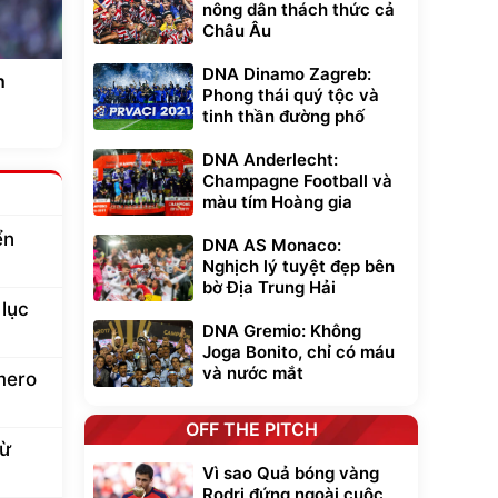
nông dân thách thức cả
Châu Âu
DNA Dinamo Zagreb:
n
Phong thái quý tộc và
tinh thần đường phố
DNA Anderlecht:
Champagne Football và
màu tím Hoàng gia
ển
DNA AS Monaco:
Nghịch lý tuyệt đẹp bên
bờ Địa Trung Hải
 lục
DNA Gremio: Không
Joga Bonito, chỉ có máu
và nước mắt
mero
OFF THE PITCH
từ
Vì sao Quả bóng vàng
Rodri đứng ngoài cuộc