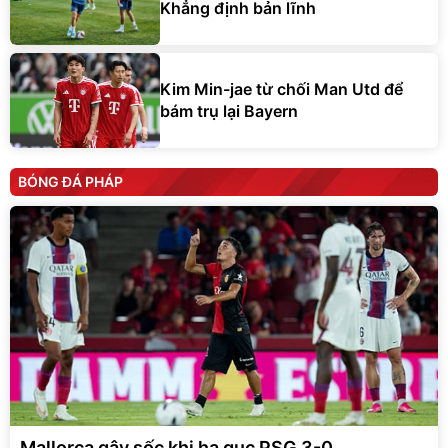
Khẳng định bản lĩnh
Kim Min-jae từ chối Man Utd để
bám trụ lại Bayern
BÓNG ĐÁ PHÁP
Mallorca gây sốc khi hạ gục PSG 3-0