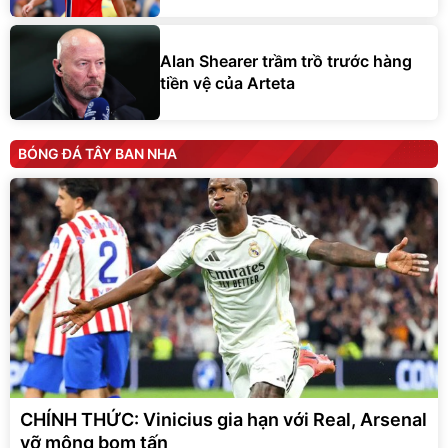
Alan Shearer trầm trồ trước hàng
tiền vệ của Arteta
BÓNG ĐÁ TÂY BAN NHA
CHÍNH THỨC: Vinicius gia hạn với Real, Arsenal
vỡ mộng bom tấn