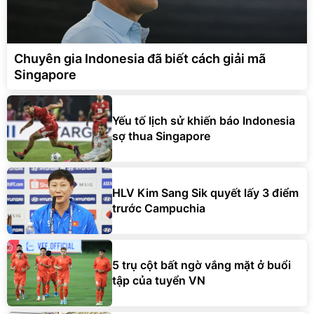
Chuyên gia Indonesia đã biết cách giải mã
Singapore
Yếu tố lịch sử khiến báo Indonesia
sợ thua Singapore
HLV Kim Sang Sik quyết lấy 3 điểm
trước Campuchia
5 trụ cột bất ngờ vắng mặt ở buổi
tập của tuyển VN