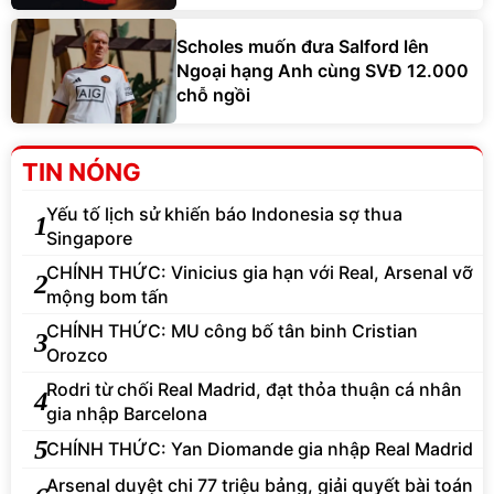
Scholes muốn đưa Salford lên
Ngoại hạng Anh cùng SVĐ 12.000
chỗ ngồi
TIN NÓNG
Yếu tố lịch sử khiến báo Indonesia sợ thua
1
Singapore
CHÍNH THỨC: Vinicius gia hạn với Real, Arsenal vỡ
2
mộng bom tấn
CHÍNH THỨC: MU công bố tân binh Cristian
3
Orozco
Rodri từ chối Real Madrid, đạt thỏa thuận cá nhân
4
gia nhập Barcelona
5
CHÍNH THỨC: Yan Diomande gia nhập Real Madrid
Arsenal duyệt chi 77 triệu bảng, giải quyết bài toán