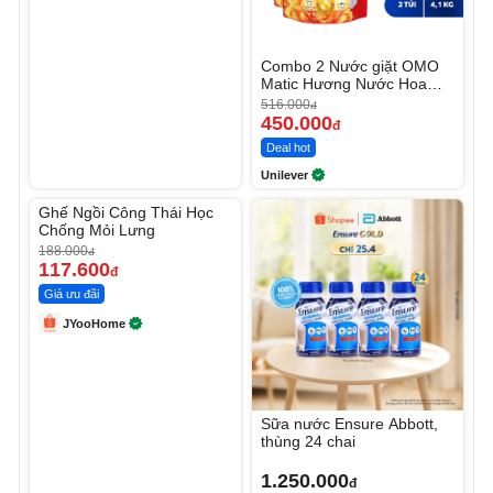
Combo 2 Nước giặt OMO
Matic Hương Nước Hoa
Comfort 4.1KG
516.000
đ
450.000
đ
Deal hot
Unilever
Unmute
Ghế Ngồi Công Thái Học
-37%
Chống Mỏi Lưng
188.000
đ
117.600
đ
Giá ưu đãi
JYooHome
Sữa nước Ensure Abbott,
thùng 24 chai
1.250.000
đ