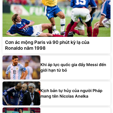
Cơn ác mộng Paris và 90 phút kỳ lạ của
Ronaldo năm 1998
Khi áp lực quốc gia đẩy Messi đến
giới hạn từ bỏ
Kịch bản tự hủy của người Pháp
mang tên Nicolas Anelka