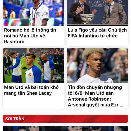
Romano hé lộ thông tin
Luis Figo yêu cầu Chủ tịch
nội bộ Man Utd về
FIFA Infantino từ chức
Rashford
Man Utd và bài toán khó
Tin đồn chuyển nhượng
mang tên Shea Lacey
tối 6/8: Man Utd săn
Antonee Robinson;
Arsenal quyết mua Ezri
Konsa
SOI TRẬN