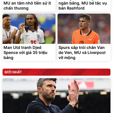
MU an tâm nhờ tiền sử ít
ngàn bảng, MU bế tắc vụ
chấn thương
bán Rashford
Serum Vaseline Gluta-Hya
Bơm Lốp Kích Bình Ô Tô
Dưỡng Da Sáng Mịn Sau 7
V2 4in1 MEDICAR –
Ngày
12.000mAh
150.000
2.690.000
đ
đ
141.000
1.335.100
đ
đ
Man Utd tranh Djed
Spurs sắp trói chân Van
Deal hot
Hot Deal
Spence với giá 35 triệu
de Ven, MU và Liverpool
Unilever
bảng
vỡ mộng
MỚI NHẤT