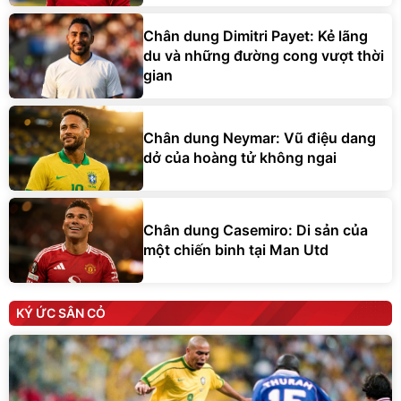
Chân dung Dimitri Payet: Kẻ lãng
du và những đường cong vượt thời
gian
Chân dung Neymar: Vũ điệu dang
dở của hoàng tử không ngai
Chân dung Casemiro: Di sản của
một chiến binh tại Man Utd
KÝ ỨC SÂN CỎ