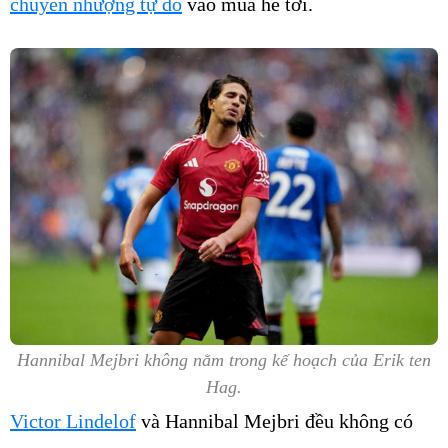
chuyển nhượng tự do
vào mùa hè tới.
Hannibal Mejbri không nằm trong kế hoạch của Erik ten
Hag.
Victor Lindelof
và Hannibal Mejbri đều không có