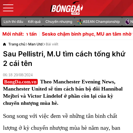
Lịch thi đấu
Kết quả
Chuyển nhượng
ASEAN Championship
N
o chậm bình phục, MU an tâm nhờ tiền sử ít chấn thương
Mới nhất:
Trang chủ
Man Utd
Bài viết
Sau Pellistri, M.U tìm cách tống khứ
2 cái tên
06:18 20/08/2024
Theo Manchester Evening News,
BongDa.com.vn
Manchester United sẽ tìm cách bán bộ đôi Hannibal
Mejbri và Victor Lindelof ở phần còn lại của kỳ
chuyển nhượng mùa hè.
Song song với việc đem về những tân binh chất
lượng ở kỳ chuyển nhượng mùa hè năm nay, ban