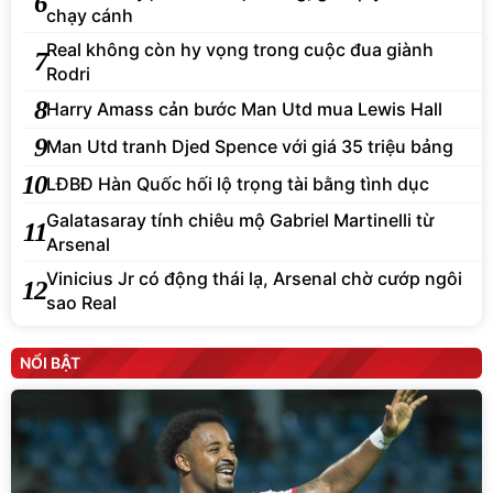
6
chạy cánh
Real không còn hy vọng trong cuộc đua giành
7
Rodri
8
Harry Amass cản bước Man Utd mua Lewis Hall
9
Man Utd tranh Djed Spence với giá 35 triệu bảng
10
LĐBĐ Hàn Quốc hối lộ trọng tài bằng tình dục
Galatasaray tính chiêu mộ Gabriel Martinelli từ
11
Arsenal
Vinicius Jr có động thái lạ, Arsenal chờ cướp ngôi
12
sao Real
NỔI BẬT