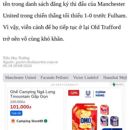
tên trong danh sách đăng ký thi đấu của Manchester
United trong chiến thắng tối thiểu 1-0 trước Fulham.
Vì vậy, viễn cảnh để họ tiếp tục ở lại Old Trafford
trở nên vô cùng khó khăn.
Trần Huy Trưởng
Nguồn: giaitri.thoibaovhnt.com.vn
06:18 20/08/2024
Manchester United
Facundo Pellistri
Victor Lindelof
Hannibal Mejbr
Unmute
ADVERTISEMENT
Ghế Camping Ngả Lưng
-49%
-12%
Tmountain Gấp Gọn
199.000
đ
101.000
đ
Giá tốt
Camping Store99