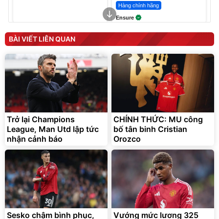
Hàng chính hãng
Ensure
BÀI VIẾT LIÊN QUAN
Trở lại Champions
CHÍNH THỨC: MU công
League, Man Utd lập tức
Vòi xịt tăng áp dành cho
bố tân binh Cristian
Quạt tích điện kẹp bàn mini
rửa xe, tưới cây
để bàn
nhận cảnh báo
Orozco
161.000
219.000
đ
đ
70.000
79.000
đ
đ
Bán chạy
Flash Sale
Sesko chậm bình phục,
Vướng mức lương 325