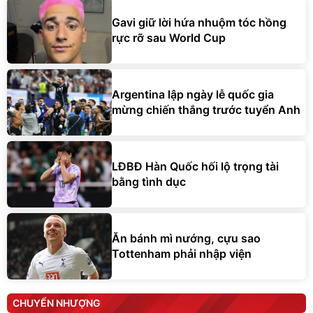
Gavi giữ lời hứa nhuộm tóc hồng
rực rỡ sau World Cup
Argentina lập ngày lễ quốc gia
mừng chiến thắng trước tuyển Anh
LĐBĐ Hàn Quốc hối lộ trọng tài
bằng tình dục
Ăn bánh mì nướng, cựu sao
Tottenham phải nhập viện
CHUYỂN NHƯỢNG