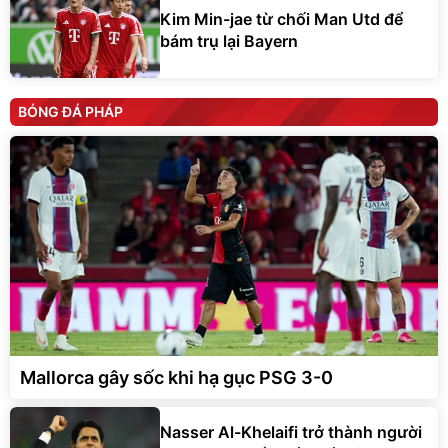
Kim Min-jae từ chối Man Utd để
bám trụ lại Bayern
BÓNG ĐÁ PHÁP
Mallorca gây sốc khi hạ gục PSG 3-0
Nasser Al-Khelaifi trở thành người