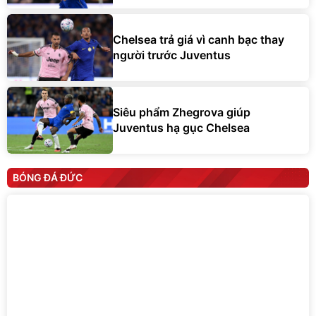
Chelsea trả giá vì canh bạc thay
người trước Juventus
Siêu phẩm Zhegrova giúp
Juventus hạ gục Chelsea
BÓNG ĐÁ ĐỨC