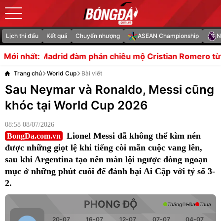
Lịch thi đấu
Kết quả
Chuyển nhượng
ASEAN Championship
N
d đàm phán chiêu mộ Cristian Romero từ Tottenham
Arge
Mới nhất:
Trang chủ
World Cup
Bài viết
Sau Neymar và Ronaldo, Messi cũng
khóc tại World Cup 2026
08:58 08/07/2026
Lionel Messi đã không thể kìm nén
BongDa.com.vn
được những giọt lệ khi tiếng còi mãn cuộc vang lên,
sau khi Argentina tạo nên màn lội ngược dòng ngoạn
mục ở những phút cuối để đánh bại Ai Cập với tỷ số 3-
2.
PHONG ĐỘ
Thắng
Hòa
Thua
20-07
16-07
12-07
07-07
04-07