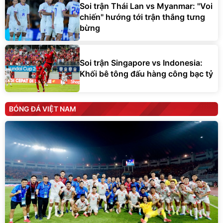
Soi trận Thái Lan vs Myanmar: "Voi
chiến" hướng tới trận thắng tưng
bừng
Soi trận Singapore vs Indonesia:
Khối bê tông đấu hàng công bạc tỷ
BÓNG ĐÁ VIỆT NAM