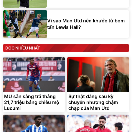
Vì sao Man Utd nên khước từ bom
tấn Lewis Hall?
ĐỌC NHIỀU NHẤT
MU sẵn sàng trả thẳng
Sự thật đằng sau kỳ
21,7 triệu bảng chiêu mộ
chuyển nhượng chậm
Lucumi
chạp của Man Utd