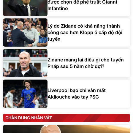
được chọn để phế truất Gianni
Infantino
Lý do Zidane có khả năng thành
công cao hơn Klopp ở cấp độ đội
tuyển
Zidane mang lại điều gì cho tuyển
Pháp sau 5 năm chờ đợi?
Liverpool bạo chi vẫn mất
Akliouche vào tay PSG
CHÂN DUNG NHÂN VẬT