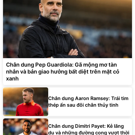
Chân dung Pep Guardiola: Gã mộng mơ tàn
nhẫn và bản giao hưởng bất diệt trên mặt cỏ
xanh
Chân dung Aaron Ramsey: Trái tim
thép ẩn sau đôi chân thủy tinh
Chân dung Dimitri Payet: Kẻ lãng
du và những đường cong vượt thời