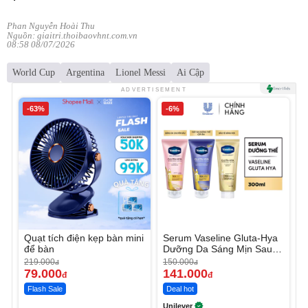
Phan Nguyễn Hoài Thu
Nguồn: giaitri.thoibaovhnt.com.vn
08:58 08/07/2026
World Cup
Argentina
Lionel Messi
Ai Cập
ADVERTISEMENT
-63%
-6%
Quạt tích điện kẹp bàn mini
Serum Vaseline Gluta-Hya
để bàn
Dưỡng Da Sáng Mịn Sau 7
Ngày
219.000
150.000
đ
đ
79.000
141.000
đ
đ
Flash Sale
Deal hot
Unilever