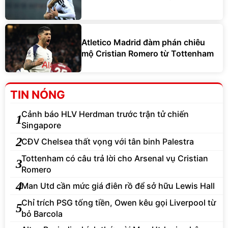
Atletico Madrid đàm phán chiêu
mộ Cristian Romero từ Tottenham
TIN NÓNG
Cảnh báo HLV Herdman trước trận tử chiến
1
Singapore
2
CĐV Chelsea thất vọng với tân binh Palestra
Tottenham có câu trả lời cho Arsenal vụ Cristian
3
Romero
4
Man Utd cần mức giá điên rồ để sở hữu Lewis Hall
Chỉ trích PSG tống tiền, Owen kêu gọi Liverpool từ
5
bỏ Barcola