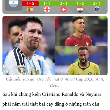
1 - 0
1 - 2
3 - 1
3 - 2
3 - 2
Các siêu sao đã rơi nước mắt ở World Cup 2026. Ảnh:
Getty.
Sau khi chứng kiến Cristiano Ronaldo và Neymar
phải nếm trải thất bại cay đắng ở những trận đấu