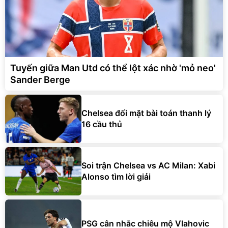
Tuyến giữa Man Utd có thể lột xác nhờ 'mỏ neo'
Sander Berge
Chelsea đối mặt bài toán thanh lý
16 cầu thủ
Soi trận Chelsea vs AC Milan: Xabi
Alonso tìm lời giải
PSG cân nhắc chiêu mộ Vlahovic