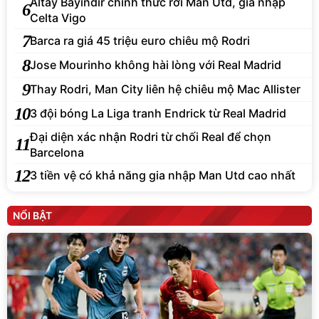
Altay Bayindir chính thức rời Man Utd, gia nhập
6
Celta Vigo
7
Barca ra giá 45 triệu euro chiêu mộ Rodri
8
Jose Mourinho không hài lòng với Real Madrid
9
Thay Rodri, Man City liên hệ chiêu mộ Mac Allister
10
3 đội bóng La Liga tranh Endrick từ Real Madrid
Đại diện xác nhận Rodri từ chối Real để chọn
11
Barcelona
12
3 tiền vệ có khả năng gia nhập Man Utd cao nhất
NỔI BẬT