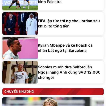
binh Palestra
FIFA lập tức trả nợ cho Jordan sau
khi bị tố tống tiền
Kylian Mbappe và kế hoạch cá
nhân bất ngờ tại Barcelona
Scholes muốn đưa Salford lên
Ngoại hạng Anh cùng SVĐ 12.000
chỗ ngồi
CHUYỂN NHƯỢNG