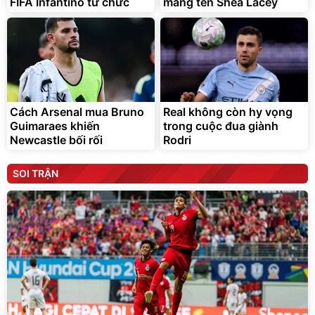
FIFA Infantino từ chức
mang tên Shea Lacey
Cách Arsenal mua Bruno
Real không còn hy vọng
Guimaraes khiến
trong cuộc đua giành
Newcastle bối rối
Rodri
SOI TRẬN