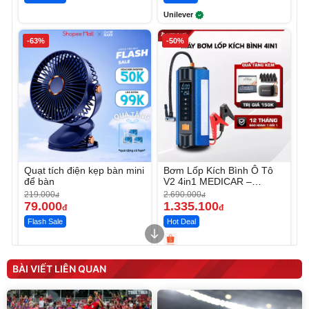
Unilever
-63%
-50%
Quạt tích điện kẹp bàn mini
Bơm Lốp Kích Bình Ô Tô
để bàn
V2 4in1 MEDICAR –
12.000mAh
219.000
2.690.000
đ
đ
79.000
1.335.100
đ
đ
Flash Sale
Hot Deal
Unmute
Unmute
Máy ép chậm trái cây
Máy rửa xe cầm tay xịt rửa
BÀI VIẾT LIÊN QUAN
Elmich JEE 1855OL
cao áp có tạo bọt tuyết
3.000.000
đ
2.143.650
399.000
đ
đ