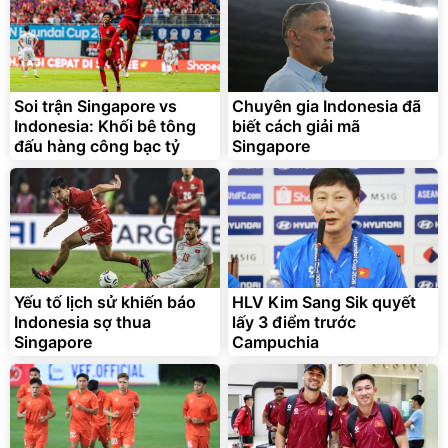
Flash Sale
Đã bán nhiều
Soi trận Singapore vs
Chuyên gia Indonesia đã
Indonesia: Khối bê tông
biết cách giải mã
đấu hàng công bạc tỷ
Singapore
Bạt phủ xe ô tô cao cấp,
Xe đạp điện trợ lực G-
tráng nhôm 03 lớp
Force C14 gấp gọn bỏ cốp
tiện lợi
392.000
9.900.000
đ
đ
325.000
7.092.000
Yếu tố lịch sử khiến báo
đ
HLV Kim Sang Sik quyết
đ
Indonesia sợ thua
lấy 3 điểm trước
Đã bán nhiều
Đang xem nhiều
Singapore
Campuchia
G-FORCE VIETNA