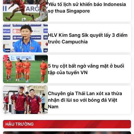
Yếu tố lịch sử khiến báo Indonesia
sợ thua Singapore
HLV Kim Sang Sik quyết lấy 3 điểm
trước Campuchia
5 trụ cột bất ngờ vắng mặt ở buổi
tập của tuyển VN
Chuyên gia Thái Lan xót xa thừa
nhận đi lùi so với bóng đá Việt
Nam
HẬU TRƯỜNG