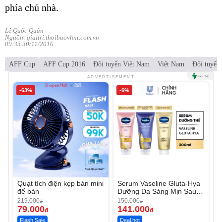
phía chủ nhà.
Lê Quốc Quân
Nguồn: giaitri.thoibaovhnt.com.vn
09:35 30/11/2016
AFF Cup
AFF Cup 2016
Đội tuyển Việt Nam
Việt Nam
Đội tuyển 
ADVERTISEMENT
-63%
-6%
Quạt tích điện kẹp bàn mini
Serum Vaseline Gluta-Hya
để bàn
Dưỡng Da Sáng Mịn Sau 7
Ngày
219.000
150.000
đ
đ
79.000
141.000
đ
đ
Flash Sale
Deal hot