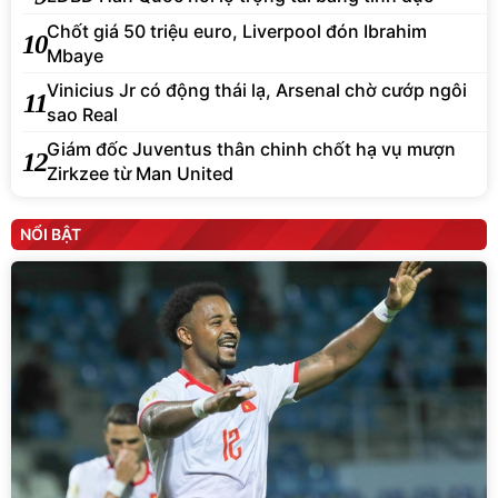
Chốt giá 50 triệu euro, Liverpool đón Ibrahim
10
Mbaye
Vinicius Jr có động thái lạ, Arsenal chờ cướp ngôi
11
sao Real
Giám đốc Juventus thân chinh chốt hạ vụ mượn
12
Zirkzee từ Man United
NỔI BẬT