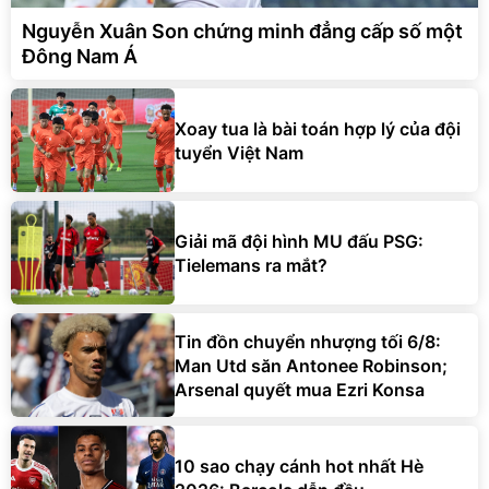
Nguyễn Xuân Son chứng minh đẳng cấp số một
Đông Nam Á
Xoay tua là bài toán hợp lý của đội
tuyển Việt Nam
Giải mã đội hình MU đấu PSG:
Tielemans ra mắt?
Tin đồn chuyển nhượng tối 6/8:
Man Utd săn Antonee Robinson;
Arsenal quyết mua Ezri Konsa
10 sao chạy cánh hot nhất Hè