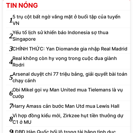
TIN NÓNG
5 trụ cột bất ngờ vắng mặt ở buổi tập của tuyển
1
VN
Yếu tố lịch sử khiến báo Indonesia sợ thua
2
Singapore
3
CHÍNH THỨC: Yan Diomande gia nhập Real Madrid
Real không còn hy vọng trong cuộc đua giành
4
Rodri
Arsenal duyệt chi 77 triệu bảng, giải quyết bài toán
5
chạy cánh
Obi Mikel gọi vụ Man United mua Tielemans là vụ
6
cướp
7
Harry Amass cản bước Man Utd mua Lewis Hall
Vì hợp đồng kiểu mới, Zirkzee hụt tiền thưởng dự
8
C1 ở MU
9
LĐBĐ Hàn Quốc hối lộ trọng tài bằng tình dục