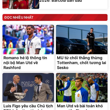
2026: Barcola dẫn đầu
ĐỌC NHIỀU NHẤT
Romano hé lộ thông tin
MU từ chối thẳng thừng
nội bộ Man Utd về
Tottenham, chốt tương lai
Rashford
Sesko
Luis Figo yêu cầu Chủ tịch
Man Utd và bài toán khó