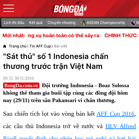
Lịch thi đấu
Kết quả
Chuyển nhượng
ASEAN Championship
N
 hoàn toàn có thể xảy ra
CHÍNH THỨC: Yan Diomande gi
Mới nhất:
Trang chủ
Tin AFF Cup
Bài viết
"Sát thủ" số 1 Indonesia chấn
thương trước trận Việt Nam
09:35 30/11/2016
Đội trưởng Indonesia - Boaz Solossa
BongDa.com.vn
không thể tham gia buổi tập cùng các đồng đội hôm
nay (29/11) trên sân Pakansari vì chấn thương.
Sau chiến tích lọt vào vòng bán kết
AFF Cup 2016
,
các cầu thủ Indonesia trở về nước và
HLV Alfred
Riedl quyết định cho phép học trò nghỉ xả hơi hai