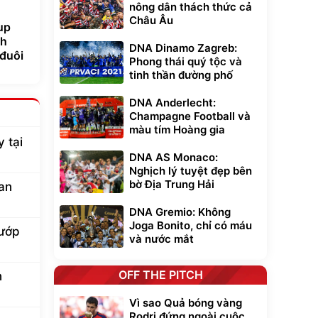
nông dân thách thức cả
Châu Âu
up
nh
DNA Dinamo Zagreb:
đuôi
Phong thái quý tộc và
tinh thần đường phố
DNA Anderlecht:
Champagne Football và
màu tím Hoàng gia
 tại
DNA AS Monaco:
Nghịch lý tuyệt đẹp bên
bờ Địa Trung Hải
ian
DNA Gremio: Không
Joga Bonito, chỉ có máu
cướp
và nước mắt
OFF THE PITCH
n
Vì sao Quả bóng vàng
Rodri đứng ngoài cuộc