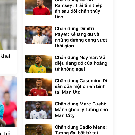
Ramsey: Trái tim thép
ẩn sau đôi chân thủy
tinh
Chân dung Dimitri
Payet: Kẻ lãng du và
những đường cong vượt
thời gian
 khai
Chân dung Neymar: Vũ
điệu dang dở của hoàng
tử không ngai
Chân dung Casemiro: Di
sản của một chiến binh
tại Man Utd
Chân dung Marc Guehi:
Mảnh ghép lý tưởng cho
Man City
Chân dung Sadio Mane:
Tượng đài bất tử tại
o trẻ