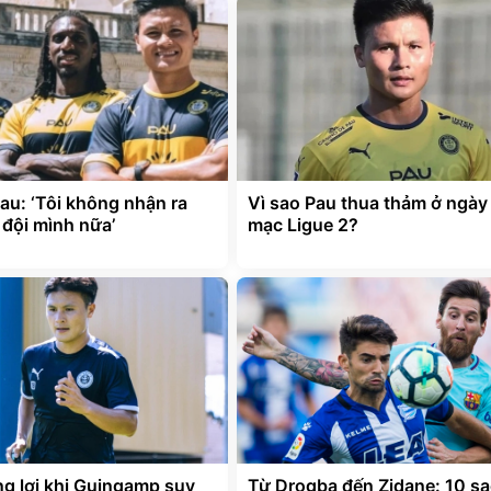
au: ‘Tôi không nhận ra
Vì sao Pau thua thảm ở ngày
 đội mình nữa’
mạc Ligue 2?
g lợi khi Guingamp suy
Từ Drogba đến Zidane: 10 sa