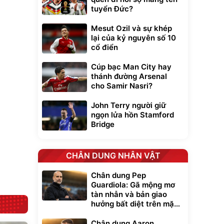
tuyển Đức?
Mesut Ozil và sự khép
lại của kỷ nguyên số 10
cổ điển
xe cầm
Cúp bạc Man City hay
ửa cao áp
t tuyết
thánh đường Arsenal
0
cho Samir Nasri?
đ
ều
John Terry người giữ
ngọn lửa hồn Stamford
Bạt phủ xe ô tô
Xe đạp điện trợ
Bridge
cao cấp, tráng
lực G-Force C14
nhôm 03 lớp
gấp gọn bỏ cốp
392.000
9.900.000
đ
đ
tiện lợi
325.000
7.092.000
đ
đ
CHÂN DUNG NHÂN VẬT
Đã bán nhiều
Đang xem nhiều
G-FORCE VIETNA
Chân dung Pep
Guardiola: Gã mộng mơ
tàn nhẫn và bản giao
hưởng bất diệt trên mặt
cỏ xanh
Chân dung Aaron