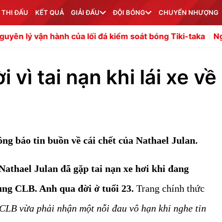
 THI ĐẤU
KẾT QUẢ
GIẢI ĐẤU
ĐỘI BÓNG
CHUYỂN NHƯỢNG
ành của lối đá kiểm soát bóng Tiki-taka
Người đại diện c
 vì tai nạn khi lái xe về
 báo tin buồn về cái chết của Nathael Julan.
Nathael Julan đã gặp tai nạn xe hơi khi đang
ùng CLB. Anh qua đời ở tuổi 23.
Trang chính thức
CLB vừa phải nhận một nỗi đau vô hạn khi nghe tin