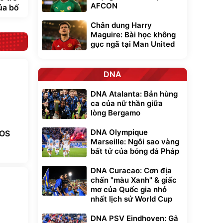
AFCON
ủa bố
Chân dung Harry
Maguire: Bài học không
gục ngã tại Man United
DNA
DNA Atalanta: Bản hùng
ca của nữ thần giữa
lòng Bergamo
DNA Olympique
EOS
Marseille: Ngôi sao vàng
bất tử của bóng đá Pháp
DNA Curacao: Cơn địa
chấn "màu Xanh" & giấc
mơ của Quốc gia nhỏ
nhất lịch sử World Cup
DNA PSV Eindhoven: Gã