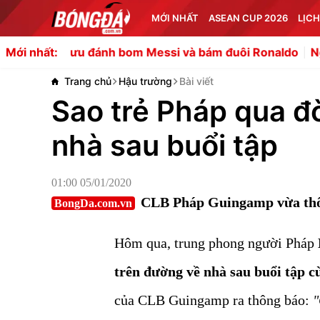
MỚI NHẤT
ASEAN CUP 2026
LỊCH
u đánh bom Messi và bám đuôi Ronaldo
Nguyên lý vận h
Mới nhất:
Trang chủ
Hậu trường
Bài viết
Sao trẻ Pháp qua đời
nhà sau buổi tập
01:00 05/01/2020
CLB Pháp Guingamp vừa thông
BongDa.com.vn
Hôm qua, trung phong người Pháp
trên đường về nhà sau buổi tập c
của CLB Guingamp ra thông báo:
"