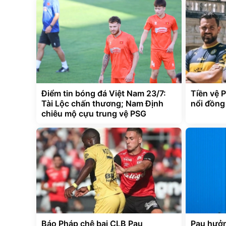
Điểm tin bóng đá Việt Nam 23/7:
Tiền vệ P
Tài Lộc chấn thương; Nam Định
nổi đồng
chiêu mộ cựu trung vệ PSG
Báo Pháp chê bai CLB Pau
Pau hưởn