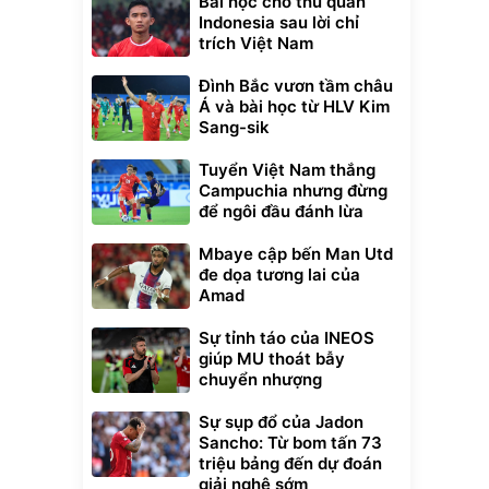
Bài học cho thủ quân
Indonesia sau lời chỉ
trích Việt Nam
Đình Bắc vươn tầm châu
Á và bài học từ HLV Kim
Sang-sik
Tuyển Việt Nam thắng
Campuchia nhưng đừng
để ngôi đầu đánh lừa
Mbaye cập bến Man Utd
đe dọa tương lai của
Amad
Sự tỉnh táo của INEOS
giúp MU thoát bẫy
chuyển nhượng
Sự sụp đổ của Jadon
Sancho: Từ bom tấn 73
triệu bảng đến dự đoán
giải nghệ sớm