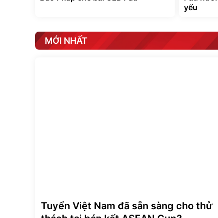
yếu
MỚI NHẤT
Tuyển Việt Nam đã sẵn sàng cho thử