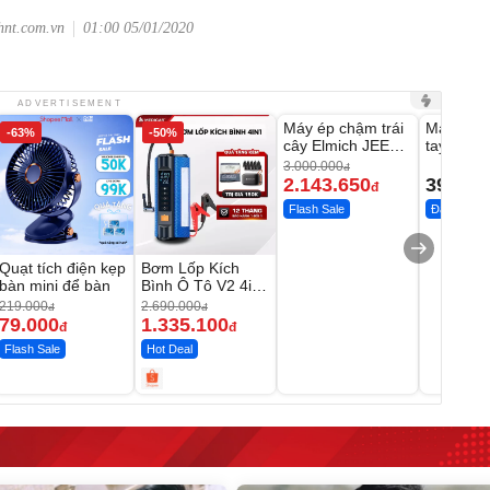
hnt.com.vn
01:00 05/01/2020
Unmute
Unmute
ADVERTISEMENT
Máy ép chậm trái
Máy rửa 
-63%
-50%
-28%
cây Elmich JEE
tay xịt r
1855OL
có tạo bọ
3.000.000
đ
2.143.650
399.00
đ
Flash Sale
Đã bán nhi
Quạt tích điện kẹp
Bơm Lốp Kích
bàn mini để bàn
Bình Ô Tô V2 4in1
MEDICAR –
219.000
2.690.000
đ
đ
12.000mAh
79.000
1.335.100
đ
đ
Flash Sale
Hot Deal