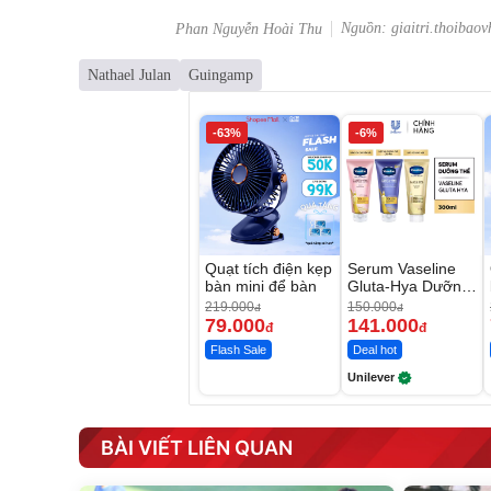
Nguồn: giaitri.thoibaov
Phan Nguyễn Hoài Thu
Nathael Julan
Guingamp
-63%
-6%
Quạt tích điện kẹp
Serum Vaseline
bàn mini để bàn
Gluta-Hya Dưỡng
Da Sáng Mịn Sau
219.000
150.000
đ
đ
7 Ngày
79.000
141.000
đ
đ
Flash Sale
Deal hot
Unilever
BÀI VIẾT LIÊN QUAN