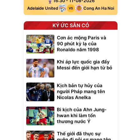
16:30 - 11-08-2026
Adelaide United
Cong An Ha Noi
VS
KÝ ỨC SÂN CỎ
Cơn ác mộng Paris và
90 phút kỳ lạ của
Ronaldo năm 1998
Khi áp lực quốc gia đẩy
Messi đến giới hạn từ bỏ
Kịch bản tự hủy của
người Pháp mang tên
Nicolas Anelka
Bi kịch của Ahn Jung-
hwan khi làm tổn
thương nước Ý
Thế giới đã thực sự
quên đi nỗi sợ mang tên