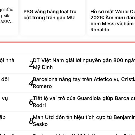
gôi đầu
PSG vắng hàng loạt trụ
Hồ sơ mật World C
g-sik
cột trong trận gặp MU
2026: Âm mưu đá
t ASEAN
bom Messi và bám 
Ronaldo
ội nhà
ĐT Việt Nam giải lời nguyền gần 800 ngày
2
Mỹ Đình
 đội
Barcelona nẫng tay trên Atletico vụ Crist
4
Romero
d vụ
Tiết lộ vai trò của Guardiola giúp Barca 
6
Rodri
gặp
Man Utd đón tín hiệu tích cực từ Benjami
8
Sesko