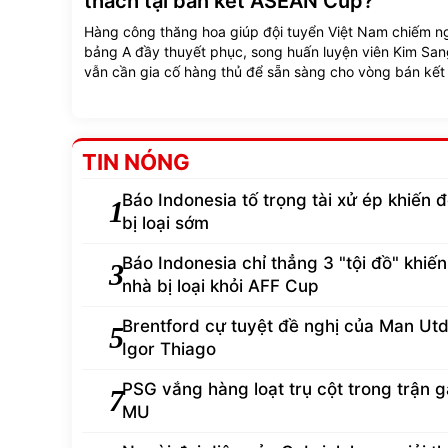
thách tại bán kết ASEAN Cup?
Hàng công thăng hoa giúp đội tuyển Việt Nam chiếm n
bảng A đầy thuyết phục, song huấn luyện viên Kim San
vẫn cần gia cố hàng thủ để sẵn sàng cho vòng bán kế
Cup 2026.
TIN NÓNG
Báo Indonesia tố trọng tài xử ép khiến đ
1
bị loại sớm
Báo Indonesia chỉ thẳng 3 "tội đồ" khiến
3
nhà bị loại khỏi AFF Cup
Brentford cự tuyệt đề nghị của Man Ut
5
Igor Thiago
PSG vắng hàng loạt trụ cột trong trận 
7
MU