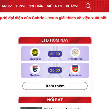
ANH
TBN
SOI TRẬN
VIỆT NAM
KHÁC
ủa Gabriel Jesus giải thích về việc xuất hiện ở Napoli
Ma
LTĐ HÔM NAY
20:00
Malaysia
Philippines
20:00
Thailand
Myanmar
Xem thêm
NỔI BẬT