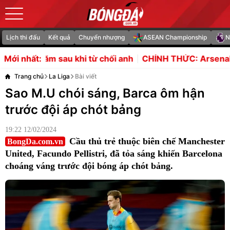
Lịch thi đấu
Kết quả
Chuyển nhượng
ASEAN Championship
N
hối anh
CHÍNH THỨC: Arsenal công bố bom tấn Bruno 
Mới nhất:
Trang chủ
La Liga
Bài viết
Sao M.U chói sáng, Barca ôm hận
trước đội áp chót bảng
19:22 12/02/2024
Cầu thủ trẻ thuộc biên chế Manchester
BongDa.com.vn
United, Facundo Pellistri, đã tỏa sáng khiến Barcelona
choáng váng trước đội bóng áp chót bảng.