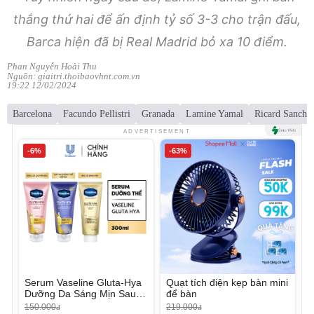
thắng thứ hai để ấn định tỷ số 3-3 cho trận đấu,
Barca hiện đã bị Real Madrid bỏ xa 10 điểm.
Phan Nguyễn Hoài Thu
Nguồn: giaitri.thoibaovhnt.com.vn
19:22 12/02/2024
Barcelona
Facundo Pellistri
Granada
Lamine Yamal
Ricard Sanche
ADVERTISEMENT
-6%
-63%
Serum Vaseline Gluta-Hya
Quạt tích điện kẹp bàn mini
Dưỡng Da Sáng Mịn Sau 7
để bàn
Ngày
150.000
219.000
đ
đ