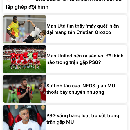
lắp ghép đội hình
Man Utd tìm thấy 'máy quét' hiện
đại mang tên Cristian Orozco
Man United nên ra sân với đội hình
nào trong trận gặp PSG?
Sự tỉnh táo của INEOS giúp MU
thoát bẫy chuyển nhượng
PSG vắng hàng loạt trụ cột trong
trận gặp MU