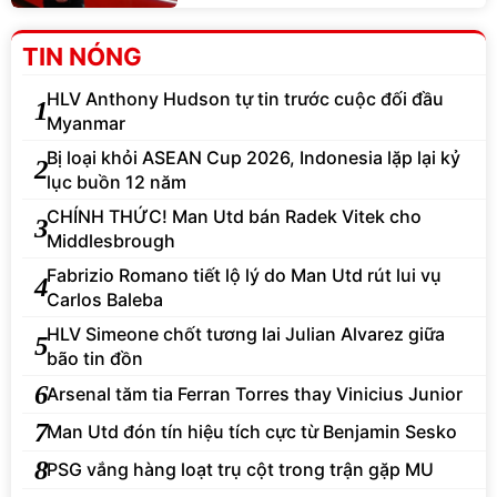
TIN NÓNG
HLV Anthony Hudson tự tin trước cuộc đối đầu
1
Myanmar
Bị loại khỏi ASEAN Cup 2026, Indonesia lặp lại kỷ
2
lục buồn 12 năm
CHÍNH THỨC! Man Utd bán Radek Vitek cho
3
Middlesbrough
Fabrizio Romano tiết lộ lý do Man Utd rút lui vụ
4
Carlos Baleba
HLV Simeone chốt tương lai Julian Alvarez giữa
5
bão tin đồn
6
Arsenal tăm tia Ferran Torres thay Vinicius Junior
7
Man Utd đón tín hiệu tích cực từ Benjamin Sesko
8
PSG vắng hàng loạt trụ cột trong trận gặp MU