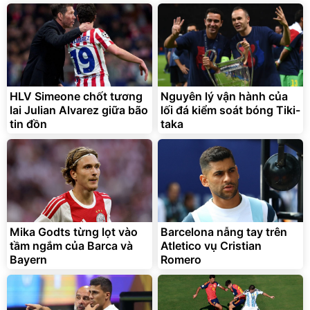
138.330
2.200.000
đ
đ
Discount
Flash Sale
Unmute
Vali Bamozo Khung Nhôm
9066 Size 20/24/28 Cao
Cấp
1.000.000
đ
825.000
HLV Simeone chốt tương
Nguyên lý vận hành của
đ
lai Julian Alvarez giữa bão
lối đá kiểm soát bóng Tiki-
Flash Sale
tin đồn
taka
Lót ghế ôtô, nâng lưng
chống nóng giúp thoải mái
trong di chuyển
295.000
Mika Godts từng lọt vào
Barcelona nẫng tay trên
đ
tầm ngắm của Barca và
Atletico vụ Cristian
Đã bán nhiều
Bayern
Romero