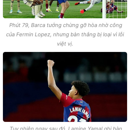
Phút 79, Barca tưởng chừng gỡ hòa nhờ công
của Fermin Lopez, nhưng bàn thắng bị loại vì lỗi
việt vị.
Tuy nhiên ngay sau đó, Lamine Yamal ghi bàn