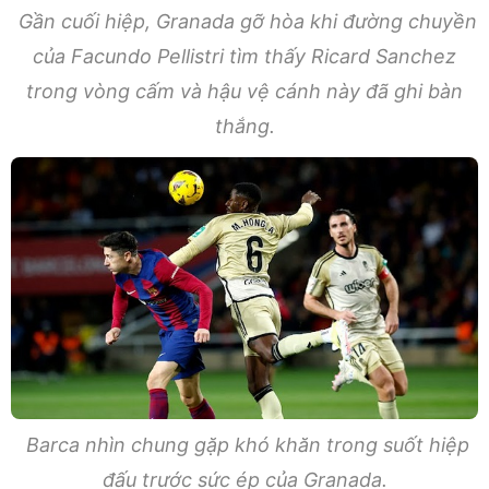
Gần cuối hiệp, Granada gỡ hòa khi đường chuyền
của Facundo Pellistri tìm thấy Ricard Sanchez
trong vòng cấm và hậu vệ cánh này đã ghi bàn
thắng.
Barca nhìn chung gặp khó khăn trong suốt hiệp
đấu trước sức ép của Granada.