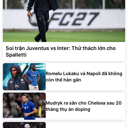
Soi trận Juventus vs Inter: Thử thách lớn cho
Spalletti
Romelu Lukaku và Napoli đã không
còn thể hàn gắn
Mudryk ra sân cho Chelsea sau 20
tháng thụ án doping