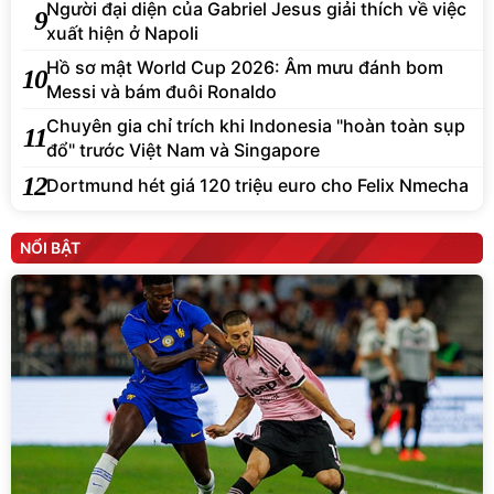
Người đại diện của Gabriel Jesus giải thích về việc
9
xuất hiện ở Napoli
Hồ sơ mật World Cup 2026: Âm mưu đánh bom
10
Messi và bám đuôi Ronaldo
Chuyên gia chỉ trích khi Indonesia "hoàn toàn sụp
11
đổ" trước Việt Nam và Singapore
12
Dortmund hét giá 120 triệu euro cho Felix Nmecha
NỔI BẬT