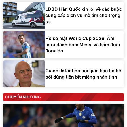
LĐBĐ Hàn Quốc xin lỗi về cáo buộc
cung cấp dịch vụ mờ ám cho trọng
tài
Hồ sơ mật World Cup 2026: Âm
mưu đánh bom Messi và bám đuôi
Ronaldo
Gianni Infantino nổi giận bác bỏ bê
bối dùng tiền bịt miệng nhân tình
CHUYỂN NHƯỢNG