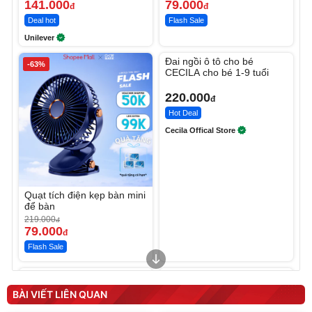
141.000
79.000
đ
đ
Deal hot
Flash Sale
Unilever
Unmute
Đai ngồi ô tô cho bé
-63%
CECILA cho bé 1-9 tuổi
220.000
đ
Hot Deal
Cecila Offical Store
Quạt tích điện kẹp bàn mini
để bàn
219.000
đ
79.000
đ
Flash Sale
Unmute
Unmute
Sữa dưỡng thể nâng tông
Robot Hút Bụi Lau Nhà -
tức thì Vaseline Body
D2-001 - Thông Minh
BÀI VIẾT LIÊN QUAN
190.000
3.000.000
đ
đ