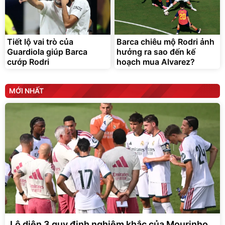
Tiết lộ vai trò của
Barca chiêu mộ Rodri ảnh
Guardiola giúp Barca
hưởng ra sao đến kế
cướp Rodri
hoạch mua Alvarez?
MỚI NHẤT
Lộ diện 3 quy định nghiêm khắc của Mourinho