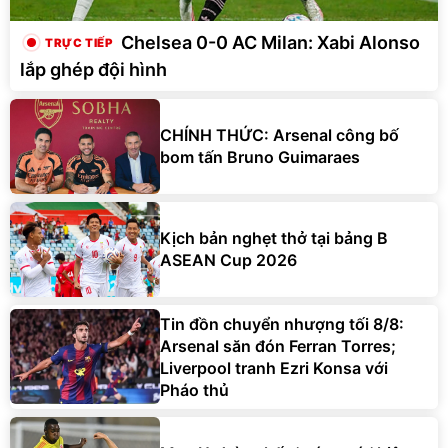
Chelsea 0-0 AC Milan: Xabi Alonso
lắp ghép đội hình
CHÍNH THỨC: Arsenal công bố
bom tấn Bruno Guimaraes
Kịch bản nghẹt thở tại bảng B
ASEAN Cup 2026
Tin đồn chuyển nhượng tối 8/8:
Arsenal săn đón Ferran Torres;
Liverpool tranh Ezri Konsa với
Pháo thủ