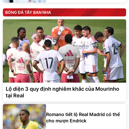
BÓNG ĐÁ TÂY BAN NHA
Lộ diện 3 quy định nghiêm khắc của Mourinho
tại Real
Romano tiết lộ Real Madrid có thể
cho mượn Endrick