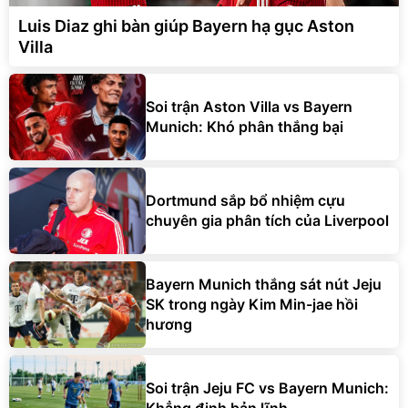
Luis Diaz ghi bàn giúp Bayern hạ gục Aston
Villa
Soi trận Aston Villa vs Bayern
Munich: Khó phân thắng bại
Dortmund sắp bổ nhiệm cựu
chuyên gia phân tích của Liverpool
Bayern Munich thắng sát nút Jeju
SK trong ngày Kim Min-jae hồi
hương
Soi trận Jeju FC vs Bayern Munich: