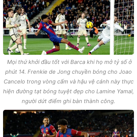
Mọi thứ khởi đầu tốt với Barca khi họ mở tỷ số ở
phút 14. Frenkie de Jong chuyền bóng cho Joao
Cancelo trong vòng cấm và hậu vệ cánh này thực
hiện đường tạt bóng tuyệt đẹp cho Lamine Yamal,
người dứt điểm ghi bàn thành công.