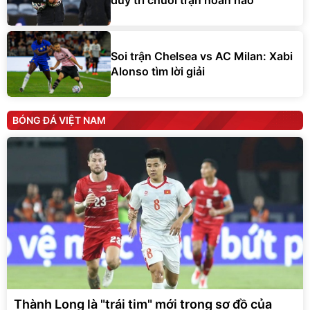
duy trì chuỗi trận hoàn hảo
Soi trận Chelsea vs AC Milan: Xabi
Alonso tìm lời giải
BÓNG ĐÁ VIỆT NAM
Thành Long là "trái tim" mới trong sơ đồ của