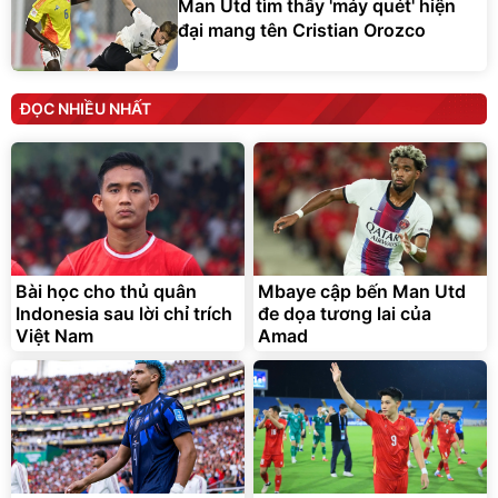
Man Utd tìm thấy 'máy quét' hiện
đại mang tên Cristian Orozco
ĐỌC NHIỀU NHẤT
Bài học cho thủ quân
Mbaye cập bến Man Utd
Indonesia sau lời chỉ trích
đe dọa tương lai của
Việt Nam
Amad