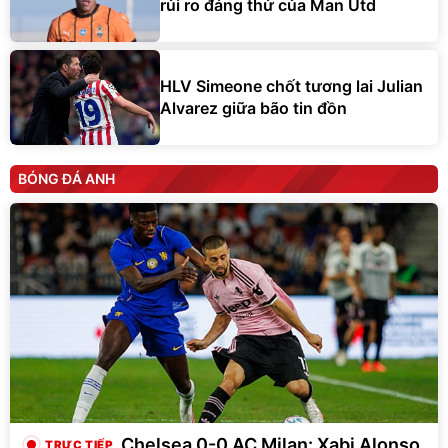
rủi ro đáng thử của Man Utd
HLV Simeone chốt tương lai Julian
Alvarez giữa bão tin đồn
BÓNG ĐÁ ANH
Chelsea 0-0 AC Milan: Xabi Alonso